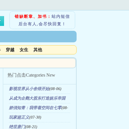
错缺断章、加书：
站内短信
后台有人,会尽快回复！
春
穿越
女生
其他
热门点击
Categories New
影视世界从小舍得开始
(08-06)
从成为企鹅大股东打造娱乐帝国
(01-31)
娇俏知青：我带着空间在七零
(08-
21)
玩家超正义
(07-30)
绝世唐门
(08-21)