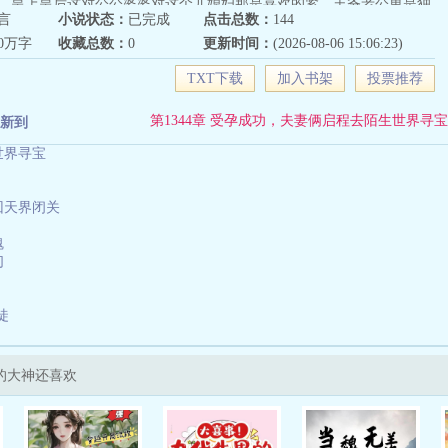
，皇上皇后这对公公婆婆对这个儿媳妇那是喜欢的紧。王爷老公更是独
言
小说状态：
已完成
点击总数：
144
主凭借一身本领，更凭着军人深入骨髓的正义，善良和责任，在古代，
70万字
收藏总数：
0
更新时间：
(2026-08-06 15:06:23)
团宠，手下的尊敬，天下黎民的爱戴！期待您的阅读，欢迎各位亲亲发
！么么哒。
TXT下载
加入书架
投票推荐
第1344章 受孕成功，夫妻俩启程去陌生世界寻宝
新到
世界寻宝
回天界闭关
魂
们
徒
的大神还喜欢