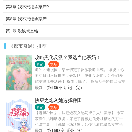
第3章 我不想继承家产2
第2章 我不想继承家产
第1章 没钱就是错
《都市奇缘》推荐
攻略黑化反派？我选当他亲妈！
科幻
完结
退休大佬祝闻，某天绑定了反派攻略系统。 系统：你
要穿越到不同世界，去攻略、感化反派们，让他们爱
你爱得死去活来！ 祝闻：懂了。 然后反手给自己安排
了反派亲妈的身份。 ——与其攻略反派，不如当他亲
最新：
第565章 后记（完）
妈！爱情哪有亲情香？ - 被误解、被打压、被怨
恨……这是反派们的宿命。 直到有一天，他们的金手
快穿之炮灰她选择种田
指出现，命运从此被改写。 这个金手指叫——我妈来
科幻
完结
了。 - 惊！娃综里又老又丑的原配竟是多财多亿的超
【选择种田后，我把炮灰女配苟成了人生赢家】 徐茵
级富豪？ 招娣住狗窝，国宝级科学家亲妈震怒，宠！
带着生活辅助系统，穿进了曾被她负分吐槽过的万千
给我使劲宠！ 天灾降临，病毒肆虐……什么？我妈她
小说世界，且都是下场凄惨，即使活着也是给女主当
是龙？ 被欺负的小可怜，亲妈竟是隐士高人！ 假千金
对照组的极品炮灰，开局把把烂牌。 徐·佛系种田小能
最新：
第1593章 番外（6）