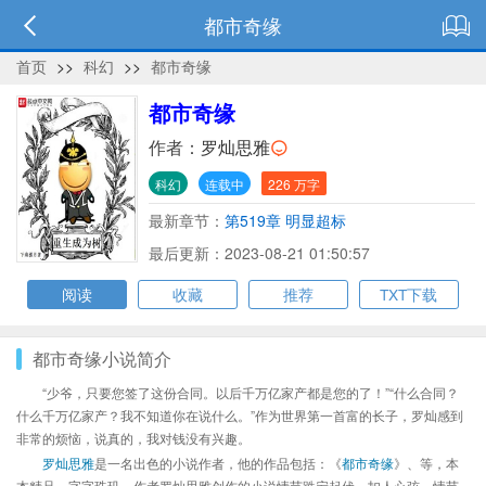
都市奇缘
首页
>>
科幻
>>
都市奇缘
都市奇缘
作者：
罗灿思雅
科幻
连载中
226 万字
最新章节：
第519章 明显超标
最后更新：2023-08-21 01:50:57
阅读
收藏
推荐
TXT下载
都市奇缘小说简介
“少爷，只要您签了这份合同。以后千万亿家产都是您的了！”“什么合同？
什么千万亿家产？我不知道你在说什么。”作为世界第一首富的长子，罗灿感到
非常的烦恼，说真的，我对钱没有兴趣。
罗灿思雅
是一名出色的小说作者，他的作品包括：《
都市奇缘
》、等，本
本精品，字字珠玑，作者罗灿思雅创作的小说情节跌宕起伏、扣人心弦，情节