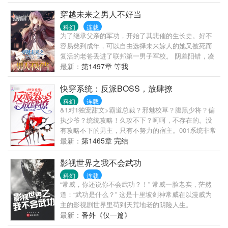
么？” 仙侠世界的清冷仙尊抱着小妖女翻了个身，将六
界至宝随手一扔，闹了小脾气，“抱它做什么？抱我。”
穿越未来之男人不好当
古言世界的太子殿下蹭着小姑娘颈窝温声细语，直接
科幻
连载
看傻了一旁怒发冲冠的皇帝，“我不要这天下了，要
为了继承父亲的军功，开始了其悲催的生长史。好不
你。” 统子纪元，【？？？】我是谁我在哪儿？ 所以
容易熬到成年，可以自由选择未来嫁人的她又被死而
这到底是谁在攻略谁？
复活的老爸丢进了联邦第一男子军校。 阴差阳错，凌
蘭就这样朝着冷酷狂霸跩的不归路上渐行渐远…… 建
最新：
第1497章 等我
了几个群，蘭少VIP群:392111243（只收正版订阅读
者），蘭少3群（新开）：542465674。
快穿系统：反派BOSS，放肆撩
科幻
连载
&1对1独宠甜文>霸道总裁？邪魅校草？腹黑少将？偏
执少爷？统统攻略！久攻不下？呵呵，不存在的。没
有攻略不下的男主，只有不努力的宿主。001系统非常
的满意。它的宿主也很满意。不过········不是说好的攻
最新：
第1465章 完结
略渣男主的吗？！这么一只病娇反派阴魂不散是个什
么意思？？反派BOSS出场，还竟然每次都是他！一不
影视世界之我不会武功
小心攻略出一个超级反派大BOSS，变态又病娇，一言
科幻
连载
不合就开启屠杀模式，就这么一个蛇精病竟然还TM的
“常威，你还说你不会武功？！” 常威一脸老实，茫然
是冥王？！宣云脂欲哭无泪，退货行不行？？喂喂
道：“武功是什么？” 这是十里坡剑神常威在以漫威为
喂！系统，这是怎么回事？？系统躲在墙角嘤嘤嘤，
主的影视剧世界里苟到天荒地老的阴险人生。
快点吧这个变态攻略掉，人家害怕~~~~《这是互宠
最新：
番外《仅一篇》
文，互宠文，互宠文》