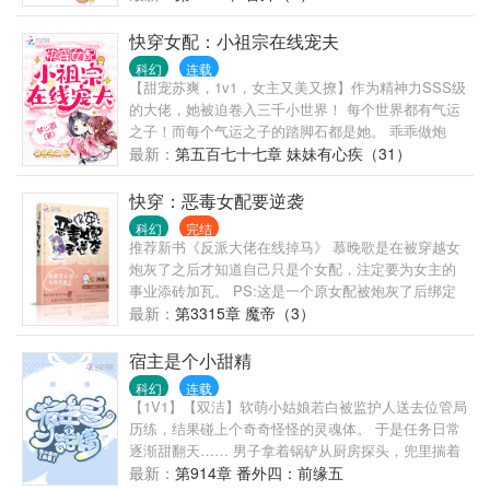
开门，你的女帝妈妈来接你了！ …… （顺序不定）
手·茵：……苟住！咸鱼躺也行，就是别去掺和剧情！
苟着苟着，成了人生赢家。 小世界①八零极品小姑
快穿女配：小祖宗在线宠夫
子：告别极品、种田发家； 小世界②作精女配选择种
科幻
连载
田：作精不作，种田强国； 小世界③重组家庭的拖油
【甜宠苏爽，1v1，女主又美又撩】作为精神力SSS级
瓶：继姐再见！回乡种田！ 小世界④世界冠军的前女
的大佬，她被迫卷入三千小世界！ 每个世界都有气运
友~ 小世界⑤全能影后的对照组~ 小世界⑥恶毒女配逃
之子！而每个气运之子的踏脚石都是她。 乖乖做炮
荒种田~ 小世界⑦外科大佬的白月光~ …… 更多小世
灰？绝不可能！她手起刀落，虐起渣来可不会手软~
最新：
第五百七十七章 妹妹有心疾（31）
界产出中……
只是，每个世界的反派为啥都要缠上她？？ … 反派大
佬拿着气运之子的公司股份：“你还不过来？” 颜夏：
快穿：恶毒女配要逆袭
……她什么时候说要以身相许了？ … 妖孽师尊手捏瑟
科幻
完结
瑟发抖的天道：“是你从了我？还是让世界毁灭？” 颜
推荐新书《反派大佬在线掉马》 慕晚歌是在被穿越女
夏：……这么刚的吗？！ … 病娇小奶狗泪眼汪
炮灰了之后才知道自己只是个女配，注定要为女主的
汪：“你要抛弃我，我就让天下陪葬！” 颜夏抓狂：
事业添砖加瓦。 PS:这是一个原女配被炮灰了后绑定
……到底哪里软萌了啊？分明是大魔王！ … 系统全程
系统穿梭于各个位面，完成宿主心愿的故事。 【女主
最新：
第3315章 魔帝（3）
不敢出声：主神太霸道，宿主你就从了吧！ 美飒大佬
前期真恶毒女配，后期慢慢改变成长。不喜勿喷，人
女主VS万能主神男主 #做个任务还不得不宠夫系列#
物三观不代表作者三观！】
宿主是个小甜精
科幻
连载
【1V1】【双洁】软萌小姑娘若白被监护人送去位管局
历练，结果碰上个奇奇怪怪的灵魂体。 于是任务日常
逐渐甜翻天…… 男子拿着锅铲从厨房探头，兜里揣着
骗来的结婚证，眼尾笑意温柔，“白白，今晚想吃什
最新：
第914章 番外四：前缘五