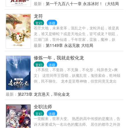
不去了！”
最后的净土苏醒，它要带领仅存的族人，向人类复
最新：
第一千九百八十一章 永冻冰封！（大结局
仇！唐舞麟立志要成为一名强大的魂师，可当武魂觉
附后记）1
醒时，苏醒的，却是……旷世之才，龙王之争，我们
龙符
的龙王传说，将由此开始。
玄幻
连载
苍茫大地，未来变革，混乱之中，龙蛇并起，谁是真
龙，谁又是蟒蛇？或是天地众生，皆可成龙？朝廷，
江湖门派，世外仙道，千年世家，蛮族，魔神，妖
族，上古巫道，千百势力，相互纠缠，因缘际会。
最新：
第1149章 永远无敌 大结局
修炼一年，我就走蛟化龙
玄幻
连载
（不系统，不套路，不无脑，不化形，纯异兽文+爽
文） 这世间帝王昏聩，妖魔乱世，鬼怪索命，乾坤颠
倒，民不聊生。 龙本是至尊神物，但世间竟无龙出
现。 因为这方天地，天不许，人不许，妖也不许。 不
许世间有龙。 只因龙天生掌控天地之力，凌驾众生之
最新：
第273章 龙宫悬天，羽化金龙
上，俯瞰万物。 神龙一出，谁与争锋。 当君泽穿越而
来，重生成蛇，他便仰天长啸：吾要登天门，走蛟化
全职法师
龙。
玄幻
连载
一觉醒来，世界大变。 熟悉的高中传授的是魔法，告
诉大家要成为一名出色的魔法师。 居住的都市之外游