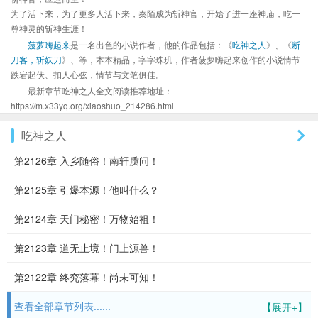
为了活下来，为了更多人活下来，秦陌成为斩神官，开始了进一座神庙，吃一
尊神灵的斩神生涯！
菠萝嗨起来
是一名出色的小说作者，他的作品包括：《
吃神之人
》、《
断
刀客，斩妖刀
》、等，本本精品，字字珠玑，作者菠萝嗨起来创作的小说情节
跌宕起伏、扣人心弦，情节与文笔俱佳。
最新章节吃神之人全文阅读推荐地址：
https://m.x33yq.org/xiaoshuo_214286.html
吃神之人
第2126章 入乡随俗！南轩质问！
第2125章 引爆本源！他叫什么？
第2124章 天门秘密！万物始祖！
第2123章 道无止境！门上源兽！
第2122章 终究落幕！尚未可知！
查看全部章节列表......
【展开+】