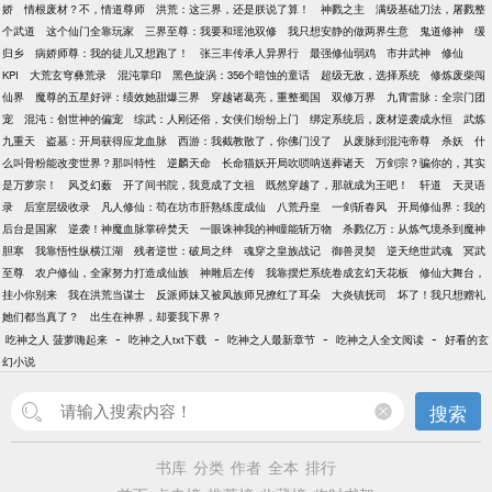
娇
情根废材？不，情道尊师
洪荒：这三界，还是朕说了算！
神戮之主
满级基础刀法，屠戮整
个武道
这个仙门全靠玩家
三界至尊：我要和瑶池双修
我只想安静的做两界生意
鬼道修神
缓
归乡
病娇师尊：我的徒儿又想跑了！
张三丰传承人异界行
最强修仙弱鸡
市井武神
修仙
KPI
大荒玄穹彝荒录
混沌掌印
黑色旋涡：356个暗蚀的童话
超级无敌，选择系统
修炼废柴闯
仙界
魔尊的五星好评：绩效她甜爆三界
穿越诸葛亮，重整蜀国
双修万界
九霄雷脉：全宗门团
宠
混沌：创世神的偏宠
综武：人刚还俗，女侠们纷纷上门
绑定系统后，废材逆袭成永恒
武炼
九重天
盗墓：开局获得应龙血脉
西游：我截教散了，你佛门没了
从废脉到混沌帝尊
杀妖
什
么叫骨粉能改变世界？那叫特性
逆麟天命
长命猫妖开局吹唢呐送葬诸天
万剑宗？骗你的，其实
是万萝宗！
风爻幻薮
开了间书院，我竟成了文祖
既然穿越了，那就成为王吧！
轩道
天灵语
录
后室层级收录
凡人修仙：苟在坊市肝熟练度成仙
八荒丹皇
一剑斩春风
开局修仙界：我的
后台是国家
逆袭！神魔血脉掌碎焚天
一眼诛神我的神瞳能斩万物
杀戮亿万：从炼气境杀到魔神
胆寒
我靠悟性纵横江湖
残者逆世：破局之绊
魂穿之皇族战记
御兽灵契
逆天绝世武魂
冥武
至尊
农户修仙，全家努力打造成仙族
神雕后左传
我靠摆烂系统卷成玄幻天花板
修仙大舞台，
挂小你别来
我在洪荒当谋士
反派师妹又被凤族师兄撩红了耳朵
大炎镇抚司
坏了！我只想赠礼
她们都当真了？
出生在神界，却要我下界？
-
-
-
-
吃神之人 菠萝嗨起来
吃神之人txt下载
吃神之人最新章节
吃神之人全文阅读
好看的玄
幻小说
搜索
书库
分类
作者
全本
排行