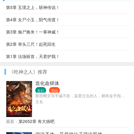
第5章 五境之上，斩神传说！
第4章 女尸小玉，阳气传渡！
第3章 偷尸换米！一掌神威！
第2章 举头三尺！起死回生
第1章 法场斩首，天君护我！
《吃神之人》推荐
造化血狱体
玄幻
完结
那些网文写手诚不欺，蓝星过去的人，都有金手指…
又名
最新：
第2652章 有大病吧