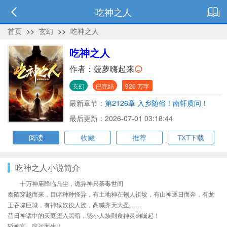
吃神之人
首页
>>
玄幻
>>
吃神之人
吃神之人
作者：
菠萝嗨起来
玄幻
已完结
926 万字
最新章节：
第2126章 入乡随俗！南轩质问！
最后更新：2026-07-01 03:18:44
阅读
收藏
推荐
TXT下载
吃神之人小说简介
十万神庙降临凡尘，诡异神只荼毒世间
秦陌穿越而来，目睹种种怪异，有土地神在刨人祖坟，有山神逐日而奔，有龙
王吞噬巨城，有神猿奴役人族，高喊齐天大圣……
昔日神话中的天庭堕入黑暗，弱小人族则食神灵肉崛起！
斩神官，应运而生！