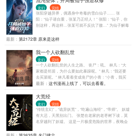
混沌圣体，开局被仙子强迫双修
玄幻
完结
张阳穿越异界，偶遇身中奇毒的雪白仙子…… 张
阳：“仙子请自重，张某乃正经人！” 张阳：“仙子，你
别这样，再这样…张某可就不反抗了嗷…” 为仙子解毒
后，仙子袒露心声，与张阳定下三年之约！ 从此张阳
开启了他横推一切的无敌路！
最新：
第2172章 原来是这样
我一个人砍翻乱世
玄幻
完结
一个人砍翻乱世的人生之路。 丧尸：吼。 林凡：“大
家都是邻居，为什么要如此暴躁呢。” 林凡：“我还要
去买菜呢。” 林凡看着变成丧尸的小青：“小青，我买
了几瓶水，已经扫码了哦。” 林凡：“老板，我想结一
最新：
这书漫画上线了，可以去看看。
下工资。” 阳光小区，林凡生活的小区，无数逃难者，
蜂拥而至，寻求庇护。 我们要跟林凡学习，遵守法
大荒经
律，打工赚钱，争取买房买车，在丧尸横行的城市
玄幻
完结
里，做一位优秀的市民。
“传统玄幻”，“诡异妖荒”，“吃遍山海经”，“帝师”。 妖墟
有大忌，天黑别出门。 张楚在老家的老枣树下读，莫
名穿越到了妖墟。 这是一片极度危险的世界，夜晚会
有大恐怖降临，这里危险四伏，遍地都是大妖。 张楚
本想做个普通的教书先生，平静的生活下去。 但很快
最新：
第2635章 名门建立