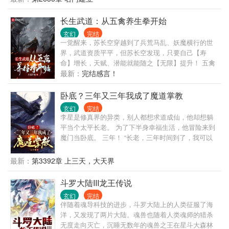
张楚发现，所有跟自己穿越过来的一切，竟然都有了
不得的秘密。 神秘的老枣树，化作了山海图，危险也
长生武道：从五禽养生拳开始
是机遇。 于是，张楚在平凡中崛起，身负山海图，吃
玄幻
完结
遍各种妖魔鬼怪，开启了一段杀妖，食妖的大帝之
一觉醒来，苏长空穿越到了兵荒马乱、妖魔横行的世
路。 在人类的眼中，他是温润如玉的谦谦君子，他平
界，武道资质平平，但苏长空发现，只要自己【寿
和，温雅，无数人族天才尊其为师，各路教祖视之为
命】增长，天赋、潜能就能随之【无限】提升！ 五禽
友。 而在妖类的眼中，他是恶魔，是恶梦。 无数惊艳
戏：模仿虎、鹿、熊、猿、鸟等动物，习之可强身健
最新：
完结感言！
的大妖，成为他的口粮。 无数妖怪听他的名，有一种
体，身手敏捷，百病不生！ 龟息真定功：仿生气功，
发自骨子里的颤抖。 大荒，张楚来了。 一个浩大而神
如千年老龟呼吸吐纳，纳气久闭，延年益寿！ 天蚕神
卧底？三年又三年我成了魔道掌教
秘的世界，如画卷般展开。 无数妖魔鬼怪光怪陆离，
功：天蚕九变，破茧成蝶，返老还童，打通生死玄
无数古老而神秘的物种复苏。 平禁区，踏葬地，镇万
玄幻
完结
关，每次蜕变都是一次重生！ 修养生拳法，练长生之
李星是修真界的异类，别人都想求道成仙，他却想躺
族，开天路，抬手压万古……
气！长生路上多尸骸，苏长空走上了一条天地灭而我
平当个太平长老。 为了下半身幸福生活，他冒险来到
不灭的长生武道！
魔门当卧底。 三年！ “长老，三年时间到了，我可以
回去了吗？” “再等等，宗门形势一片大好，还需要你
继续提供情报！” 六年！ “长老，这里可比宗门升得快
最新：
第3392章 上三天，大天界
多了，他们让我当真传弟子了，我可以回去了吗？”
“再等等，掌教不日将突破境界，需要你继续提供情
斗罗大陆III龙王传说
报！” 九年！ “长老，他们要让我当副宗主了，我能回
玄幻
完结
去了吗？” “呃，再等等，你的身份很重要，需要你继
伴随着魂导科技的进步，斗罗大陆上的人类征服了海
续提供情报！” 十二年！ “长老，我现在是逆魔宗宗主
洋，又发现了两片大陆。魂兽也随着人类魂师的猎杀
了！” “宗门现在很需要你，你可以回来了！” “长老，回
无度走向灭亡，沉睡无数年的魂兽之王在星斗大森林