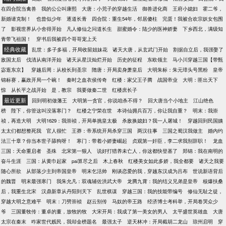
在四合院当禽兽
我的公公叫康熙
大唐：小兕子的穿越生活
御兽进化商
王府小媳妇
霍二爷，
新婚请克制！
也曾似少年
逐道长青
四合院：重生54年，邻居傻柱
完蛋！我被合欢宗妖女包围
了
影视世界从小舍得开始
凡人修仙之问道长生
甜蜜婚令：陆少的医神娇妻
下乡西北，满级知
青带飞祖国！
穿书后我被四个哥哥宠上天
经典收藏
乱世：多子多福，开局收留姐妹花
诸天大唐，从玄武门开始
割据自立后，我强娶了
敌国太后
伐清从南洋开始
诸天从星汉灿烂开始
历史的征程
东欧领主
马小川穿越三国【带甄
宓逛东京】
穿越后周：从校长到圣宗
隋唐：开局卖身萧皇后
大明朱标：朱元璋头号黑粉
皇帝
锦标赛，赢政开局一个碗！
秦时之血衣侯传奇
红楼：家父王子腾
战国帝业
大明：匪出天下
惊
从长平之战开始
是，教宗
我要做秦二世
红楼庶长子
最近更新
回到明初做藩王
大明第一贪官，你说咱杀不得？
回大唐当个小地主
江山绝色
榜
陛下，你管这叫没落寒门？
红楼之宁荣在世
本诗仙拥兵百万，你让我自重？
明末：我崇
祯，再造大明
大明1629：我崇祯，开局单挑皇太极
杀敌换媳妇？我一人屠城！
穿越回到民国姨
太太们都想整死我
官人很忙
王莽：帝系统开局杀穿三国
两汉往事
三国之蜀汉我做主
婚内约
法三十章？你当本世子舔狗呀！
寒门：带着小娇妻崛起
贞观第一奸臣，李二求我别辞职！
龙血
三国：天命重启者
圣殊
北宋第一狠人
说好打猎养未亡人，你这都快登基了
郑锦：我在南明的
奋斗生涯
三国：从黄巾起家
pai算尽之后
木上春秋
红楼美女如此多娇，我全都要
诸天之我要
随心所欲
从部落少主到帝国皇帝
明末乞活帅
刚谈恋爱的我，穿越东汉成为吕布
世说新语背后
的魏晋
明末最强寒门
我朱允凡：双魂辅佐洪武大帝
龙腾九霄：我的结义兄弟是皇帝
核爆扶桑
后，我重生北宋
汉鼎新章从丹阳到天下
乱世棋谋
穿越三国：我的技能带编号
修仙无耻之徒，
穿越大明之意难平
明末：刀劈崇祯
赵云别传
马奴的帝王路
经济博士考科举，开局卷哭众少
爷
三国董牧传：董卓的董，放牧的牧
大宋开局：我成了第一美女的男人
太平盛世英雄血
大唐
太宗在秦末
咋家世代贱民，我却金榜题名
最强太子
逆天林冲：开局截胡二龙山
琼州启明
穿