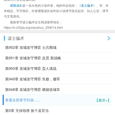
缓慢成长
是一名出色的小说作者，他的作品包括：《
谋士骗术
》、等，本
本精品，字字珠玑，作者缓慢成长创作的小说情节跌宕起伏、扣人心弦，情节
与文笔俱佳。
最新章节谋士骗术全文阅读推荐地址：
https://m.x33yq.org/xiaoshuo_259014.html
谋士骗术
第952章 攻城攻守博弈 士兵围城
第951章 攻城攻守博弈 反思 新战略
第950章 攻城攻守博弈 蛮人请战
第949章 攻城攻守博弈 失败，撤军
第948章 攻城攻守博弈 燃烧攻城车
查看全部章节列表......
【展开+】
第5章 天掉馅饼 捡个县官当