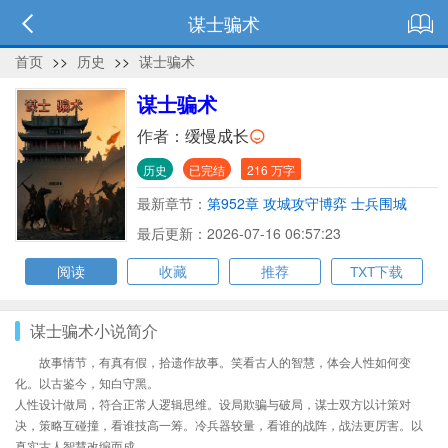
谋士骗术
首页
>>
历史
>>
谋士骗术
谋士骗术
作者：
缓慢成长
历史
已完结
216 万字
最新章节：
第952章 攻城攻守博弈 士兵围城
最后更新：2026-07-16 06:57:23
阅读
收藏
推荐
TXT下载
谋士骗术小说简介
故事情节，有真有假，拾遗作故事。笑看古人的智慧，体会人性如何变
化。以古鉴今，知白守黑。
人性设计做局，符合正常人逻辑思维。设局欺骗与破局，谋士双方以计策对
决，策略互碰撞，看谁技高一筹。冷兵器较量，看谁的战阵，战法更厉害。以
真实古人智慧改编而成。