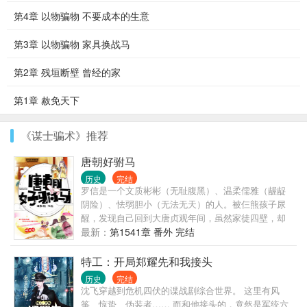
第4章 以物骗物 不要成本的生意
第3章 以物骗物 家具换战马
第2章 残垣断壁 曾经的家
第1章 赦免天下
《谋士骗术》推荐
唐朝好驸马
历史
完结
罗信是一个文质彬彬（无耻腹黑）、温柔儒雅（龌龊
阴险）、怯弱胆小（无法无天）的人。被仨熊孩子尿
醒，发现自己回到大唐贞观年间，虽然家徒四壁，却
有一个娇柔温顺的小娘子需要调教，呃，不对，应该
最新：
第1541章 番外 完结
是培养……且看罗信如何刚正不阿（溜须拍马）、锄
强扶弱（仗势欺人）、指点江山（拳打门阀，脚踩权
特工：开局郑耀先和我接头
贵），坐马车住豪宅，三妻四妾睡成排......
历史
完结
沈飞穿越到危机四伏的谍战剧综合世界。 这里有风
筝、惊蛰、伪装者…… 而和他接头的，竟然是军统六