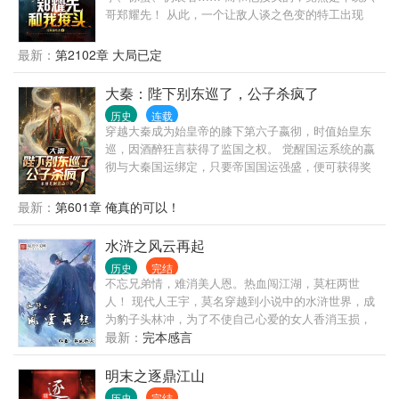
哥郑耀先！ 从此，一个让敌人谈之色变的特工出现
了，代号“梦魇”！
最新：
第2102章 大局已定
大秦：陛下别东巡了，公子杀疯了
历史
连载
穿越大秦成为始皇帝的膝下第六子嬴彻，时值始皇东
巡，因酒醉狂言获得了监国之权。 觉醒国运系统的嬴
彻与大秦国运绑定，只要帝国国运强盛，便可获得奖
励；国运消亡，便会身陨道消。 于是，嬴彻彻底放开
手干，一发不可收拾。 当始皇陛下东巡期间收到源源
最新：
第601章 俺真的可以！
不断的奏报，表情愈发古怪：这文武百官...编奏疏怎
么越编越离谱？ 待到东巡归来，始皇陛下看着大秦帝
水浒之风云再起
国的船新版本，怒喝道：寡人让你监国，不是重建大
历史
完结
秦！
不忘兄弟情，难消美人恩。热血闯江湖，莫枉两世
人！ 现代人王宇，莫名穿越到小说中的水浒世界，成
为豹子头林冲，为了不使自己心爱的女人香消玉损，
为了不让梁山兄弟悲剧重演，毅然决定逆天改命。结
最新：
完本感言
兄弟，交豪杰，杀恶人，锄奸臣，三败高俅，五败方
腊，杀田虎，斩王庆，横扫辽，金，兄弟齐心，开创
明末之逐鼎江山
一片前所未有的辉煌！ 天罡尽已归天界， 地煞还应入
历史
完结