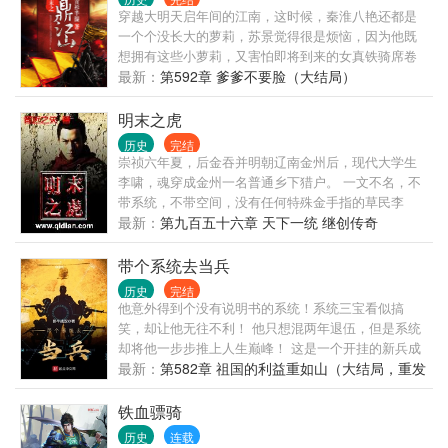
地中。 千古为神皆庙食， 万年青史播英雄。
穿越大明天启年间的江南，这时候，秦淮八艳还都是
一个个没长大的萝莉，苏景觉得很是烦恼，因为他既
想拥有这些小萝莉，又害怕即将到来的女真铁骑席卷
江南，坏了他的一场好梦。更可恶的是，他这个混混
最新：
第592章 爹爹不要脸（大结局）
还一路混到了高位，斗东林、诛倭寇、抗女真、灭魏
忠贤。文人士子称他为伪君子、真小人，那些祸国殃
明末之虎
民的奸人对他恨之入骨！且看苏景如何......
历史
完结
崇祯六年夏，后金吞并明朝辽南金州后，现代大学生
李啸，魂穿成金州一名普通乡下猎户。 一文不名，不
带系统，不带空间，没有任何特殊金手指的草民李
啸，该怎样在这明末乱世，走出自已的生存与发展之
最新：
第九百五十六章 天下一统 继创传奇
路。 战辽西，征宣府，据山东，筑高城，拓海
疆。。。。。。 在这明末的黑暗时刻，且看穿越而来
带个系统去当兵
的李啸，如何为神州社稷，为华夏百姓，立下这昭昭
历史
完结
功业，打拼出朗朗乾坤！ 男儿只手将天补，刀马所至
他意外得到个没有说明书的系统！系统三宝看似搞
皆汉土！
笑，却让他无往不利！ 他只想混两年退伍，但是系统
却将他一步步推上人生巅峰！ 这是一个开挂的新兵成
长为特种兵的故事！ 现代军事！有日常，有战争，有
最新：
第582章 祖国的利益重如山（大结局，重发
搞笑，有装比！有爱情！有兄弟！ 新书《全民神
待删，看过不订。）
兵》。 加群：936457960
铁血骠骑
历史
连载