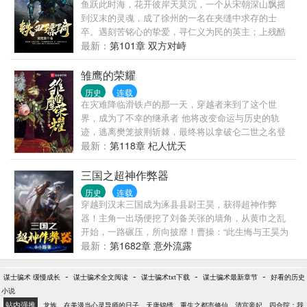
鱼跃此时海，花开彼岸天莫沉，一个从宋朝深山飘摇
到汉末的灵魂，成了徐州的一名在夹缝中求存的士
卒。遇刻苦铭心的挚爱，寻仁义为民的英主；上残酷
无情的战场，历勾心斗角的权谋。一步步的历练，一
最新：
第101章 双方对峙
点一滴的成长。于不断地努力中成就扬名于天下的铁
血骠骑。
雏鹰的荣耀
历史
连载
在灾难降临滑铁卢的那一天，穿越者来到了这个世
界，成为了不幸的继承者 他将改变命运与历史的轨
迹，逃离樊笼披荆斩棘，最终将以拿破仑二世之名登
上皇位 驱使他的，不是因父之名，而是只属于他自己
最新：
第118章 杞人忧天
的荣耀！ 【全订书友群741384741（已炸），新群
468067893，有空可以来玩~】
三国之超神作弊器
历史
连载
穿越到汉末三国成为涿县县尉王昊，获得超神作弊
器！主角一出场便挖了刘备关张的墙角，从黄巾之乱
开始，一路碾压，所向披靡！曹操：“此生悔与王昊为
敌！”吕布：“王昊！才是真正的武神！”周瑜：“既生
最新：
第1682章 意外流露
瑜，何生昊！”看王昊如何在超级作弊器的辅助下，醒
掌天下权，醉卧美人膝，建立属于自己的帝国！
-
-
-
-
谋士骗术 缓慢成长
谋士骗术全文阅读
谋士骗术txt下载
谋士骗术最新章节
好看的历史
小说
站内强推
龙族
在美漫当心灵导师的日子
天唐锦绣
重生之都市修仙
清宫妾妃
四合院：我