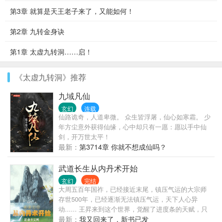
第3章 就算是天王老子来了，又能如何！
第2章 九转金身诀
第1章 太虚九转洞……启！
《太虚九转洞》推荐
九域凡仙
玄幻
连载
仙路诡奇，人道卑微。 众生皆浮屠，仙心如寒霜。 少
年方尘意外获得仙缘，心中却只有一愿：愿以手中仙
剑，开万世太平！
最新：
第3714章 你就不想成仙吗？
武道长生从内丹术开始
玄幻
完结
大周五百年国祚，已经接近末尾，镇压气运的大宗师
存世500年，已经逐渐无法镇压气运，天下人心异
动...... 王昇来到这个世界，觉醒了进度条的天赋，只
要技能进度条达到满级突破，能将一切化为可能！ 气
最新：
我又回来了，新书已发