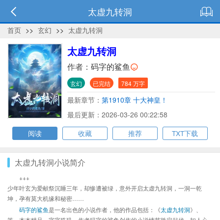
太虚九转洞
首页
>>
玄幻
>>
太虚九转洞
太虚九转洞
作者：
码字的鲨鱼
玄幻
已完结
784 万字
最新章节：
第1910章 十大神皇！
最后更新：2026-03-26 00:22:58
阅读
收藏
推荐
TXT下载
太虚九转洞小说简介
+++
少年叶玄为爱献祭沉睡三年，却惨遭被绿，意外开启太虚九转洞，一洞一乾
坤，孕有莫大机缘和秘密……
码字的鲨鱼
是一名出色的小说作者，他的作品包括：《
太虚九转洞
》、
等，本本精品，字字珠玑，作者码字的鲨鱼创作的小说情节跌宕起伏、扣人心