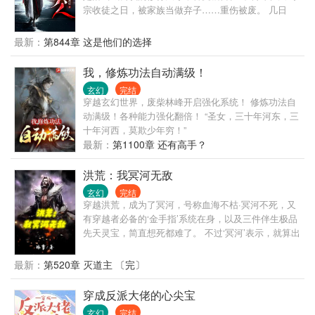
宗收徒之日，被家族当做弃子……重伤被废。 几日
后，方家更是传出方墨被毒杀身亡的消息。 三年后，
一道黑色身影默默看着不远处的方家， “我亲爱的父亲
最新：
第844章 这是他们的选择
大人，游戏开始了……”
我，修炼功法自动满级！
玄幻
完结
穿越玄幻世界，废柴林峰开启强化系统！ 修炼功法自
动满级！各种能力强化翻倍！ “圣女，三十年河东，三
十年河西，莫欺少年穷！”
最新：
第1100章 还有高手？
洪荒：我冥河无敌
玄幻
完结
穿越洪荒，成为了冥河，号称血海不枯·冥河不死，又
有穿越者必备的‘金手指’系统在身，以及三件伴生极品
先天灵宝，简直想死都难了。 不过‘冥河’表示，就算出
身再怎么牛B，装备更是武装到了牙齿，咱也不能浪，
先苟一苟，等证道了在浪…… 伏羲：“血海居然有生灵
最新：
第520章 灭道主 〔完〕
证道了，它是谁？” 女娲：“天机初显、他似乎叫冥
河？！” 元始圣人：“冥河？！没听说过！” 太清老
穿成反派大佬的心尖宝
子：“冥河道友，你乃异数，我等六圣特来镇压你，还
玄幻
完结