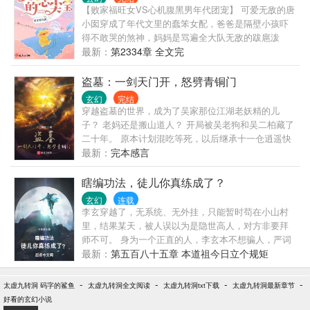
请受首！” 冥河：“哈哈哈，很好，既然你们六圣齐
【败家福旺女VS心机腹黑男年代团宠】 可爱无敌的唐
至，那我便杀圣证道！” 这一日、圣人陨落、众生惊
小囡穿成了年代文里的蠢笨女配，爸爸是隔壁小孩吓
骇！！
得不敢哭的煞神，妈妈是骂遍全大队无敌的跋扈泼
妇，三个哥哥是方圆百里人见人怕的恶霸。 但他们在
最新：
第2334章 全文完
唐小囡面前，全都变成没脾气的小绵羊，只想宠她宠
她再宠她。 为了改变书里一家子的悲惨结局，唐小囡
盗墓：一剑天门开，怒劈青铜门
努力把养歪的三个哥哥掰正。 “大哥，老师好凶的，你
玄幻
完结
教我好不好？” “二哥，我身体这么差，要是有个神医
穿越盗墓的世界，成为了吴家那位江湖老妖精的儿
哥哥就好了。”唐小囡拍了拍自己的肥肚子，良心一点
子？ 老妈还是搬山道人？ 开局被吴老狗和吴二柏藏了
都不痛。 “三哥，我想吃好多肉肉，可是要好多钱
二十年。 原本计划混吃等死，以后继承十一仓逍遥快
钱。” 于是，唐家三个恶霸，突然某一天揍跑了狐朋狗
活，可看着老妈因为搬山诅咒日渐衰弱而大限将至，
最新：
完本感言
友，开始奋发图强，只为了不让宝贝妹妹失望。 只掰
低调打卡二十年的吴钰终于忍不住站了出来。 “既然青
正哥哥是不够的，唐小囡决定抱紧未来大佬的大腿，
铜门不欢迎我进去，那就以我三尺剑峰，斩尽前路一
瞎编功法，徒儿你真练成了？
现在还是个可怜的小狼崽，她要投喂未来大佬。 “霍哥
切阻碍吧！” “剑开天门！” （多个世界融合，先从盗墓
玄幻
连载
哥，吃糖糖。” “霍哥哥，吃糕糕。” “霍哥哥，吃肉
开始，后续设定世界：终极一班、终极一家、一人之
李玄穿越了，无系统、无外挂，只能暂时苟在小山村
肉。” …… 可有一天，大佬拒绝了她的投喂，还露出
下、哈利波特、僵约） （简介短小无力，请各位看官
里，结果某天，被人误以为是隐世高人，对方非要拜
高深莫测的神秘笑容，危险的眼神让唐小囡红了脸。
移步正文。）
师不可。 身为一个正直的人，李玄本不想骗人，严词
哎呀……好羞羞！ 【苏甜+巨爽+温馨+双洁】
拒绝的，奈何对方给的实在太多了，只好瞎编了一套
最新：
第五百八十五章 本道祖今日立个规矩
修炼功法，准备糊弄过去——结果，徒弟竟然修炼成
功了！ 看着筋骨雷鸣，气血如罡的徒弟，李玄目瞪口
-
-
-
-
太虚九转洞 码字的鲨鱼
太虚九转洞全文阅读
太虚九转洞txt下载
太虚九转洞最新章节
呆：“我瞎编的啊，怎么就修炼成功了，你这是什么妖
好看的玄幻小说
孽啊？！” 这个时候，金手指出现了：“你徒弟修炼你