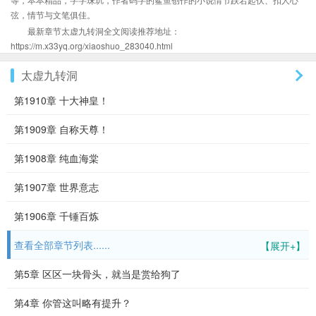
弦，情节与文笔俱佳。
最新章节太虚九转洞全文阅读推荐地址：
https://m.x33yq.org/xiaoshuo_283040.html
太虚九转洞
第1910章 十大神皇！
第1909章 自称天尊！
第1908章 纯血海棠
第1907章 世界意志
第1906章 千锤百炼
查看全部章节列表......
【展开+】
第5章 区区一块骨头，就当是赏给狗了
第4章 你管这叫略有提升？