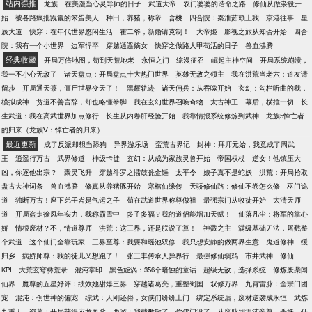
站内强推
龙族
在美漫当心灵导师的日子
武道大帝
农门婆婆的诰命之路
修仙从做杂役开
编的功法入门，你直接功法大成，实力百倍于同境！”
始
被各路疯批觊觎的笨蛋美人
种田，养猪，称帝
含桃
四合院：秦淮茹赖上我
京港往事
星
ps：已有高订2万完本书《我宅了百年出门已无敌》，
辰大道
快穿：在年代世界悠闲生活
霍二爷，新婚请克制！
大帝姬
影视之旅从知否开始
四合
感觉可入眼的，可以去老书转转哈^_^
院：我有一个小世界
边军悍卒
穿越逍遥嫡女
快穿之做路人甲苟活的日子
兽血沸腾
经典收藏
开局万倍地图，苟到天荒地老
永恒之门
综漫征召
崛起主神空间
开局系统崩溃，
我一不小心无敌了
诸天盘点：开局盘点十大热门世界
英雄无敌之领主
我在洪荒当老六：道友请
留步
开局通天箓，僵尸世界变天了！
黑耀轨迹
诸天佣兵：从吞噬开始
玄幻：勾栏听曲的我，
模拟成神
贫道不善言辞，却也略懂拳脚
我在玄幻世界召唤奇物
太古神王
幕后，横推一切
长
生武道：我在高武世界加点修行
长生从内卷肝经验开始
我靠情报系统修炼到武神
龙族5悼亡者
的归来（龙族Ⅴ：悼亡者的归来）
最近更新
成了反派却想当舔狗
异界游乐场
蛮荒古界记
封神：拜师元始，我竟成了周武
王
逍遥行万古
武界修道
神级卡徒
玄幻：从成为家族灵兽开始
帝国权杖
逆女！他镇压大
凶，你逐他出宗？
聚灵飞升
穿越斗罗之擂鼓瓮金锤
太平令
娘子真不是蛇妖
洪荒：开局拾取
盘古大神词条
兽血沸腾
修真从养猪豚开始
寒棺仙缘传
天骄修仙路：修仙不卷怎么修
巫门诡
道
独断万古！座下弟子皆是气运之子
苟在武道世界称尊做祖
最强宗门从收徒开始
太清天师
道
开局盗走徐凤年实力，我称霸雪中
多子多福？我的道侣能增加天赋！
仙落凡尘：将军的掌心
娇
情根废材？不，情道尊师
洪荒：这三界，还是朕说了算！
神戮之主
满级基础刀法，屠戮整
个武道
这个仙门全靠玩家
三界至尊：我要和瑶池双修
我只想安静的做两界生意
鬼道修神
缓
归乡
病娇师尊：我的徒儿又想跑了！
张三丰传承人异界行
最强修仙弱鸡
市井武神
修仙
KPI
大荒玄穹彝荒录
混沌掌印
黑色旋涡：356个暗蚀的童话
超级无敌，选择系统
修炼废柴闯
仙界
魔尊的五星好评：绩效她甜爆三界
穿越诸葛亮，重整蜀国
双修万界
九霄雷脉：全宗门团
宠
混沌：创世神的偏宠
综武：人刚还俗，女侠们纷纷上门
绑定系统后，废材逆袭成永恒
武炼
九重天
盗墓：开局获得应龙血脉
西游：我截教散了，你佛门没了
从废脉到混沌帝尊
杀妖
什