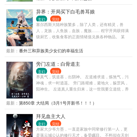
运宗师活500年，他修炼前世的内丹术，挖掘人体大
药，寿命怎么得也得翻个十倍吧？ 不过在挖掘人体大
异界：开局买下白毛兽耳娘
药前，先得种植菊花药材交货，这样才能保住自己
玄幻
完结
的…… 果然，想要靠前世的功法长生，就得先把刻入
塞尔西斯大陆种族繁多，除了人类，还有精灵，兽
DNA的种植点满！ ———————— 这是一个以八段
人，龙族，人鱼族，血族，魔族…… 程宇开局获得满
锦奠基，内丹术为根本法，坐看天下风云的长生故
级厨艺，收集食客的正面情绪值兑换各种物品。 某
事……
日，雄踞一方的骷髅领主失踪。 有人对程宇问，“程宇
先生，请问您知道骷髅领主去哪儿了吗？” “不知道，
最新：
番外三和异族美少女们的幸福生活
我只是个厨子，哪儿知道骷髅领主去哪儿了。” 说着，
程宇淡定地喝了一口骨头汤。
旁门左道：白骨道主
玄幻
完结
养真气，筑道基，出阴神。 左道难求道，炼煞气，污
神魂，求一时逍遥。 旁门路艰难，避地火，躲罡风，
阳神生。 左道真人重生归来，这一世我要立道统，养
道器，镇压一世。
最新：
第850章 大结局（3月1号开新书！！！）
拜见血主大人
玄幻
完结
方家大少爷方墨，一直是家族中同辈修行第一人，更
是落云城公认的修行天才，备受瞩目。 不料却在天剑