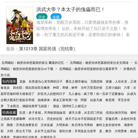
远，是自私的动物——。” 诸葛亮：“王法威仪，恩泽
天下。 法外有情，恩威并举。” 刘芒：“只要我能控制
洪武大帝？本太子的傀儡而已！
一个国家的货币，我不在乎谁制定法律——。” 关
历史
连载
羽：“江东鼠辈，奸诈曹瞒，休想从关某手中夺回荆
魂穿朱标，觉醒万岁系统，只要僭越做皇帝的事，便
州！” 刘芒：“只有歼灭敌人的有生力量才能打破围剿
能增加寿命！ 从此，朱标开始了自己逆子之路！ 朱
和发展根据地——。” 现在你们总可以让我去死了吧？
标：削了藩王的兵权还不够，还要削他们的俸禄！ 老
刘备、诸葛亮：“兴汉室者，非汝不可！”
朱：你这是一点都不给你弟弟们留活路啊！ 朱标：就
两个妃子，这可不行，我看徐叔叔家的两个还不错。
最新：
第1213章 国富民强（完结章）
老朱：你这让咱咋开口？妙锦才十三啊！ 老朱：空印
案这么大的事，你小子不管了躲在东宫看起话本小说
-
-
北周崛起：杨坚你休想篡朕的皇位 飘落的记忆
北周崛起：杨坚你休想篡朕的皇位全文阅读
北
来了？ …… 在朱标一系列的“昏君”操作下，朱元璋却
-
-
周崛起：杨坚你休想篡朕的皇位txt下载
北周崛起：杨坚你休想篡朕的皇位最新章节
好看的历
惊讶的发现。 自己一手缔造的大明，国运蒸蒸日上！
史小说
朱元璋：标儿，天冷了，加件龙袍吧！
站内强推
龙族
在美漫当心灵导师的日子
重生之都市修仙
无限恐怖
谢邀，人在长安，正准
备造反
四合院：我在四合院当禽兽
种田，养猪，称帝
当年万里觅封侯
王府小媳妇
六零：冷
面军官被科研大佬拿捏了
奸臣夫人的悠闲日子
凡人修仙：疯了吧！你一百岁了还要修仙
从成为
企鹅大股东打造娱乐帝国
战锤原体：黄金王座有我一份
阿梨
仙途凡修
春意闹
寻宝全世
界
下乡西北，满级知青带飞祖国！
谍战：强悍特工人狠话少
经典收藏
乱世：多子多福，开局收留姐妹花
诸天大唐，从玄武门开始
伐清从南洋开始
秦时
之我真不是嫪毐啊
水浒大官人
历史的征程
挟天子以令不臣我就是不臣
穿越后周：从校长到圣
宗
隋唐：开局卖身萧皇后
汉末皇戚
大明朱标：朱元璋头号黑粉
秦时之血衣侯传奇
满唐华
彩
大明：匪出天下惊
从长平之战开始
签到大唐：开局造反当皇帝
是，教宗
大明景泰：朕就
是暴君
穿越中世纪当欧皇
红楼庶长子