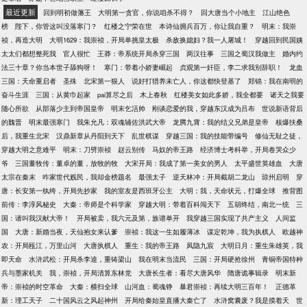
最近更新
回到明初做藩王
大明第一贪官，你说咱杀不得？
回大唐当个小地主
江山绝色
榜
陛下，你管这叫没落寒门？
红楼之宁荣在世
本诗仙拥兵百万，你让我自重？
明末：我崇
祯，再造大明
大明1629：我崇祯，开局单挑皇太极
杀敌换媳妇？我一人屠城！
穿越回到民国姨
太太们都想整死我
官人很忙
王莽：帝系统开局杀穿三国
两汉往事
三国之蜀汉我做主
婚内约
法三十章？你当本世子舔狗呀！
寒门：带着小娇妻崛起
贞观第一奸臣，李二求我别辞职！
龙血
三国：天命重启者
圣殊
北宋第一狠人
说好打猎养未亡人，你这都快登基了
郑锦：我在南明的
奋斗生涯
三国：从黄巾起家
pai算尽之后
木上春秋
红楼美女如此多娇，我全都要
诸天之我要
随心所欲
从部落少主到帝国皇帝
明末乞活帅
刚谈恋爱的我，穿越东汉成为吕布
世说新语背后
的魏晋
明末最强寒门
我朱允凡：双魂辅佐洪武大帝
龙腾九霄：我的结义兄弟是皇帝
核爆扶桑
后，我重生北宋
汉鼎新章从丹阳到天下
乱世棋谋
穿越三国：我的技能带编号
修仙无耻之徒，
穿越大明之意难平
明末：刀劈崇祯
赵云别传
马奴的帝王路
经济博士考科举，开局卷哭众少
爷
三国董牧传：董卓的董，放牧的牧
大宋开局：我成了第一美女的男人
太平盛世英雄血
大唐
太宗在秦末
咋家世代贱民，我却金榜题名
最强太子
逆天林冲：开局截胡二龙山
琼州启明
穿
唐：长安第一纨绔，开局先抄家
我的室友是西班牙公主
大明：我，天命状元，打爆全球
推背图
前传：李淳风秘史
大秦：帝师是个科学家
穿越大明：带着百科闯天下
五胡终结，南北一统
三
国：请叫我汉献大帝！
开局被卖，我六元及第，族谱单开
我穿越三国实现了共产主义
人间监
国
大唐：新婚当夜，天仙抱女来认爹
崇祯：我这一生如履薄冰
谋定乾坤，我为执棋人
欧越神
农：开局瓯江，万里山河
大唐执棋人
重生：我的帝王路
凤隐九宸
大明日月：重生朱雄英，我
即天命
水浒武松：开局杀李逵，重铸梁山
我在明末当流民
三国：开局硬抢徐州
青铜帝国特种
兵与墨家机关
我，崇祯，开局清算东林党
大唐长生者：看尽大唐风华
隋唐诡事辑录
明末新
帝：崇祯的时空革命
大秦：横扫全球
山河血：蜀魂铮
暴君崇祯：再续大明三百年！
正德革
新：理工天子
二十国风云之风起神州
开局给秦始皇直播大秦亡了
水浒窝囊废？我是摸着天
世