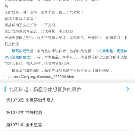
然！
天妒雄主，时不我待，武帝早薨，仅三十六岁矣！
悲哉！壮哉！哀哉！
穿越成为宇文邕长孙——宇文衍。
吾定当继承武帝遗志，北伐突厥，南定陈朝！
挫杨氏窃国之野心，收天下有志之英才，励精图治，开疆拓土，创华夏万世不
朽之伟业……
飘落的记忆
是一名出色的小说作者，他的作品包括：《
北周崛起：杨坚你
休想篡朕的皇位
》、等，本本精品，字字珠玑，作者飘落的记忆创作的小说情
节跌宕起伏、扣人心弦，情节与文笔俱佳。
最新章节北周崛起：杨坚你休想篡朕的皇位全文阅读推荐地址：
https://m.x33yq.org/xiaoshuo_288390.html
北周崛起：杨坚你休想篡朕的皇位
第1073章 来世还做华夏人
第1072章 世外桃源
第1071章 搬出皇宫