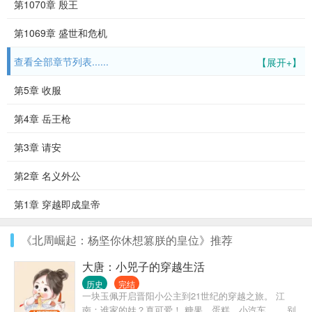
第1070章 殷王
第1069章 盛世和危机
查看全部章节列表......
【展开+】
第5章 收服
第4章 岳王枪
第3章 请安
第2章 名义外公
第1章 穿越即成皇帝
《北周崛起：杨坚你休想篡朕的皇位》推荐
大唐：小兕子的穿越生活
历史
完结
一块玉佩开启晋阳小公主到21世纪的穿越之旅。 江
南：谁家的娃？真可爱！ 糖果、蛋糕、小汽车…… 别