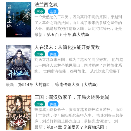
的东西去定位这本小说，可能有些章节不如你意，但
法兰西之狐
我会尽量去圆。
历史
连载
一个天然怂的工科男，因为某种不明的原因，穿越到
了大革命之前的法国，而且成了未来的拿破仑皇帝的
大哥。他是顺势抱住这条大腿，从此混吃等死；还是
抓住这个机遇，去开创属于自己的伟业呢？
最新：
第五百五十章 真大结局
人在汉末：从简化技能开始无敌
历史
连载
刘逸穿越汉末三国，成为了赵云的同乡好友。 他与赵
云一同拜入武林圣地凤凰山，同时觉醒了超神简化系
统。 世间所有技能，都可简化。 从此刘逸只需要干
饭，力量便会增长。 刘逸只需握拳，拳法的实力就会
不断增加。 刘逸只需在无聊时数一数钱币，就成为一
最新：
第514章 大封群臣，缔造传奇大汉（大结局）
代商业奇才。 随着刘逸简化的技能越来越多，不论是
武道修为还是兵法谋略，他都可以信手拈来。 待乱世
三国：蜀汉败家子，开局火烧卧龙岗
到来，天下群雄并起... 刘逸便以无敌之姿，纵横天
历史
连载
下！
投胎成为刘备长子，资深穿越者刘芒欣喜若狂。 历经
十世穿越，便可回归现代获得永生。 恰逢刘备三顾茅
庐，刘芒打算阻止卧龙出山，尽快完成“死命”。 刘
备：“惟贤惟德，能服于人。” 刘芒：“人天生，并且永
最新：
第874章 兄弟团圆？老废物乐园！