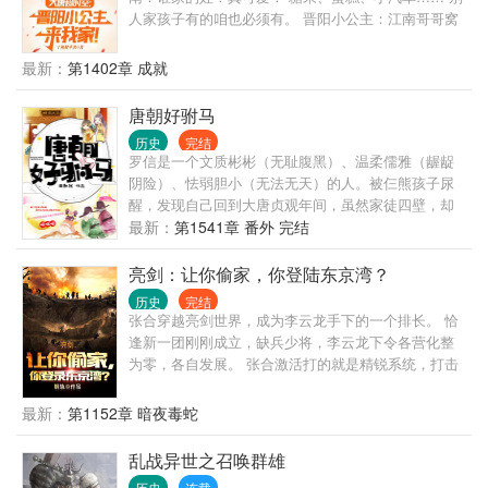
人家孩子有的咱也必须有。 晋阳小公主：江南哥哥窝
要七又又。 手电筒、太阳能、21世纪的日用品风靡大
唐。 长孙皇后：这娃白养了。 李世民：小棉袄漏风
最新：
第1402章 成就
了？ 李丽质：为什么我才十三岁？
唐朝好驸马
历史
完结
罗信是一个文质彬彬（无耻腹黑）、温柔儒雅（龌龊
阴险）、怯弱胆小（无法无天）的人。被仨熊孩子尿
醒，发现自己回到大唐贞观年间，虽然家徒四壁，却
有一个娇柔温顺的小娘子需要调教，呃，不对，应该
最新：
第1541章 番外 完结
是培养……且看罗信如何刚正不阿（溜须拍马）、锄
强扶弱（仗势欺人）、指点江山（拳打门阀，脚踩权
亮剑：让你偷家，你登陆东京湾？
贵），坐马车住豪宅，三妻四妾睡成排......
历史
完结
张合穿越亮剑世界，成为李云龙手下的一个排长。 恰
逢新一团刚刚成立，缺兵少将，李云龙下令各营化整
为零，各自发展。 张合激活打的就是精锐系统，打击
运输队，拔掉鬼子碉楼，收缴意大利炮，招兵买马，
发展壮大。 一年后鬼子开始大扫荡，全团集合。 张合
最新：
第1152章 暗夜毒蛇
的队伍人手两杆枪，机枪配备到班，还有骑兵，炮
兵，特种兵，侦察兵等等。 一营长张大彪：张营长，
乱战异世之召唤群雄
你现在成了土财主了啊！ 二营长：三营长，我到时候
历史
连载