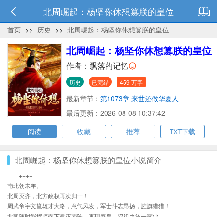
北周崛起：杨坚你休想篡朕的皇位
首页
>>
历史
>>
北周崛起：杨坚你休想篡朕的皇位
北周崛起：杨坚你休想篡朕的皇位
作者：
飘落的记忆
历史
已完结
459 万字
最新章节：
第1073章 来世还做华夏人
最后更新：2026-08-08 10:37:42
阅读
收藏
推荐
TXT下载
北周崛起：杨坚你休想篡朕的皇位小说简介
++++
南北朝未年。
北周灭齐，北方政权再次归一！
周武帝宇文邕雄才大略，意气风发，军士斗志昂扬，旌旗猎猎！
北朝随时能挥师南下覆灭南陈，再现秦皇、汉祖之统一霸业。