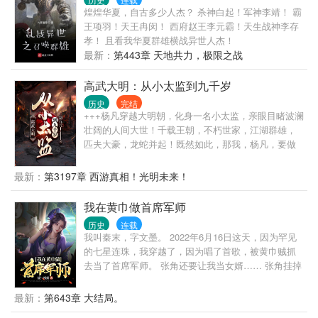
需要炮火支援，你可不能打马虎眼！ 李云龙：嘿，张
煌煌华夏，自古多少人杰？ 杀神白起！军神李靖！ 霸
合，你小子还真是个天才！ 苍云岭打响，坂田信哲直
王项羽！天王冉闵！ 西府赵王李元霸！天生战神李存
接被打麻了：快向司令官报告，请求支援，对面的火
孝！ 且看我华夏群雄横战异世人杰！
力至少有一个师！
最新：
第443章 天地共力，极限之战
高武大明：从小太监到九千岁
历史
完结
+++杨凡穿越大明朝，化身一名小太监，亲眼目睹波澜
壮阔的人间大世！千载王朝，不朽世家，江湖群雄，
匹夫大豪，龙蛇并起！既然如此，那我，杨凡，要做
那天下第一人！
最新：
第3197章 西游真相！光明未来！
我在黄巾做首席军师
历史
连载
我叫秦末，字文墨。 2022年6月16日这天，因为罕见
的七星连珠，我穿越了，因为唱了首歌，被黄巾贼抓
去当了首席军师。 张角还要让我当女婿…… 张角挂掉
后，我开始建立自己的势力，最终领导黄巾军起义成
功，一统华夏，复国号为秦！ 这是小说，参考的有三
最新：
第643章 大结局。
国演义，三国志，还有游戏的内容等等，不要用正史