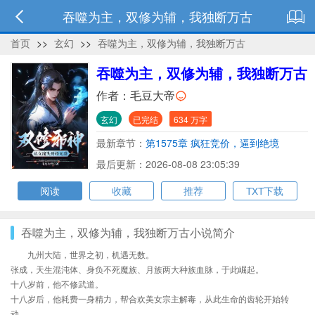
吞噬为主，双修为辅，我独断万古
首页
>>
玄幻
>>
吞噬为主，双修为辅，我独断万古
吞噬为主，双修为辅，我独断万古
作者：
毛豆大帝
玄幻
已完结
634 万字
最新章节：
第1575章 疯狂竞价，逼到绝境
最后更新：2026-08-08 23:05:39
阅读
收藏
推荐
TXT下载
吞噬为主，双修为辅，我独断万古小说简介
九州大陆，世界之初，机遇无数。
张成，天生混沌体、身负不死魔族、月族两大种族血脉，于此崛起。
十八岁前，他不修武道。
十八岁后，他耗费一身精力，帮合欢美女宗主解毒，从此生命的齿轮开始转
动。