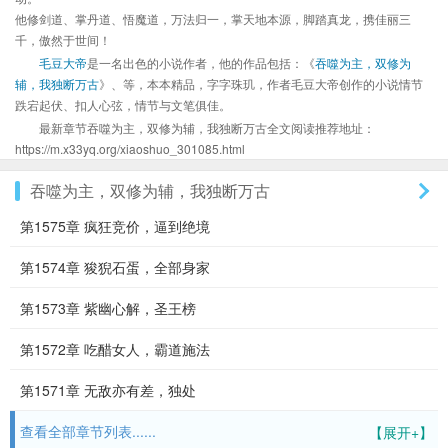
他修剑道、掌丹道、悟魔道，万法归一，掌天地本源，脚踏真龙，携佳丽三
千，傲然于世间！
毛豆大帝
是一名出色的小说作者，他的作品包括：《
吞噬为主，双修为
辅，我独断万古
》、等，本本精品，字字珠玑，作者毛豆大帝创作的小说情节
跌宕起伏、扣人心弦，情节与文笔俱佳。
最新章节吞噬为主，双修为辅，我独断万古全文阅读推荐地址：
https://m.x33yq.org/xiaoshuo_301085.html
吞噬为主，双修为辅，我独断万古
第1575章 疯狂竞价，逼到绝境
第1574章 狻猊石蛋，全部身家
第1573章 紫幽心解，圣王榜
第1572章 吃醋女人，霸道施法
第1571章 无敌亦有差，独处
查看全部章节列表......
【展开+】