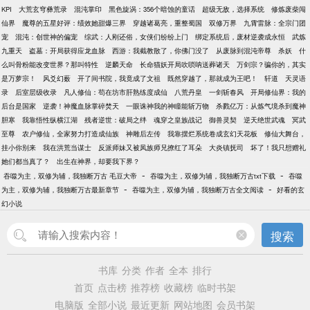
KPI
大荒玄穹彝荒录
混沌掌印
黑色旋涡：356个暗蚀的童话
超级无敌，选择系统
修炼废柴闯
仙界
魔尊的五星好评：绩效她甜爆三界
穿越诸葛亮，重整蜀国
双修万界
九霄雷脉：全宗门团
宠
混沌：创世神的偏宠
综武：人刚还俗，女侠们纷纷上门
绑定系统后，废材逆袭成永恒
武炼
九重天
盗墓：开局获得应龙血脉
西游：我截教散了，你佛门没了
从废脉到混沌帝尊
杀妖
什
么叫骨粉能改变世界？那叫特性
逆麟天命
长命猫妖开局吹唢呐送葬诸天
万剑宗？骗你的，其实
是万萝宗！
风爻幻薮
开了间书院，我竟成了文祖
既然穿越了，那就成为王吧！
轩道
天灵语
录
后室层级收录
凡人修仙：苟在坊市肝熟练度成仙
八荒丹皇
一剑斩春风
开局修仙界：我的
后台是国家
逆袭！神魔血脉掌碎焚天
一眼诛神我的神瞳能斩万物
杀戮亿万：从炼气境杀到魔神
胆寒
我靠悟性纵横江湖
残者逆世：破局之绊
魂穿之皇族战记
御兽灵契
逆天绝世武魂
冥武
至尊
农户修仙，全家努力打造成仙族
神雕后左传
我靠摆烂系统卷成玄幻天花板
修仙大舞台，
挂小你别来
我在洪荒当谋士
反派师妹又被凤族师兄撩红了耳朵
大炎镇抚司
坏了！我只想赠礼
她们都当真了？
出生在神界，却要我下界？
-
-
吞噬为主，双修为辅，我独断万古 毛豆大帝
吞噬为主，双修为辅，我独断万古txt下载
吞噬
-
-
为主，双修为辅，我独断万古最新章节
吞噬为主，双修为辅，我独断万古全文阅读
好看的玄
幻小说
搜索
书库
分类
作者
全本
排行
首页
点击榜
推荐榜
收藏榜
临时书架
电脑版
全部小说
最近更新
网站地图
会员书架