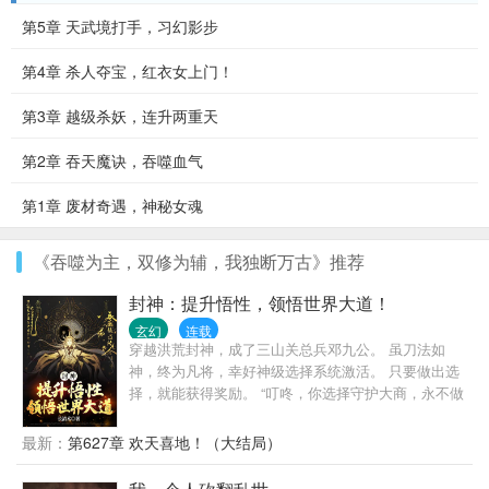
第5章 天武境打手，习幻影步
第4章 杀人夺宝，红衣女上门！
第3章 越级杀妖，连升两重天
第2章 吞天魔诀，吞噬血气
第1章 废材奇遇，神秘女魂
《吞噬为主，双修为辅，我独断万古》推荐
封神：提升悟性，领悟世界大道！
玄幻
连载
穿越洪荒封神，成了三山关总兵邓九公。 虽刀法如
神，终为凡将，幸好神级选择系统激活。 只要做出选
择，就能获得奖励。 “叮咚，你选择守护大商，永不做
反贼，奖励时间道盘！” “叮咚，你选择将帝辛带成人
皇，奖励太虚神刀！” “叮咚，你选择觉醒人道，奖励
最新：
第627章 欢天喜地！（大结局）
一亿年修为！！！”