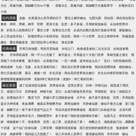
-
-
为主，双修为辅，我独断万古txt下载
吞噬为主，双修为辅，我独断万古最新章节
好看的玄幻
小说
站内强推
龙族
在美漫当心灵导师的日子
重生之都市修仙
九阴九阳
四合院：我在四合院当
禽兽
种田，养猪，称帝
官榜
星辰大道
乱世：多子多福，开局收留姐妹花
从仙侠世界归
来
奸臣夫人的悠闲日子
重生七零：知青在北大荒
从成为企鹅大股东打造娱乐帝国
家族修仙：
从三页金纸开始！
影视世界从小舍得开始
四合院：我有一个小世界
抗日之将胆传奇
穿越逍遥
嫡女
重生再嫁皇胄，我只想乱帝心夺凤位
港岛旧事
经典收藏
开局万倍地图，苟到天荒地老
永恒之门
肉身成圣者的二次元生活
全知读者视
角：
开局系统崩溃，我一不小心无敌了
诸天盘点：开局盘点十大热门世界
英雄无敌之领主
我
吞噬了大筒木辉夜
诸天佣兵：从吞噬开始
一页一神通，道爷你这么玩？
玄幻：勾栏听曲的我，
模拟成神
九叔：无敌，从先天道根开始！
我在玄幻世界召唤奇物
我在轮回攒词条
模拟修仙，
我七天速成元婴
幕后，横推一切
长生武道：我在高武世界加点修行
长生从内卷肝经验开始
我
靠情报系统修炼到武神
龙族5悼亡者的归来（龙族Ⅴ：悼亡者的归来）
最近更新
成了反派却想当舔狗
异界游乐场
蛮荒古界记
封神：拜师元始，我竟成了周武
王
逍遥行万古
武界修道
神级卡徒
玄幻：从成为家族灵兽开始
帝国权杖
逆女！他镇压大
凶，你逐他出宗？
聚灵飞升
穿越斗罗之擂鼓瓮金锤
太平令
娘子真不是蛇妖
洪荒：开局拾取
盘古大神词条
兽血沸腾
修真从养猪豚开始
寒棺仙缘传
天骄修仙路：修仙不卷怎么修
巫门诡
道
独断万古！座下弟子皆是气运之子
苟在武道世界称尊做祖
最强宗门从收徒开始
太清天师
道
开局盗走徐凤年实力，我称霸雪中
多子多福？我的道侣能增加天赋！
仙落凡尘：将军的掌心
娇
情根废材？不，情道尊师
洪荒：这三界，还是朕说了算！
神戮之主
满级基础刀法，屠戮整
个武道
这个仙门全靠玩家
三界至尊：我要和瑶池双修
我只想安静的做两界生意
鬼道修神
缓
归乡
病娇师尊：我的徒儿又想跑了！
张三丰传承人异界行
最强修仙弱鸡
市井武神
修仙