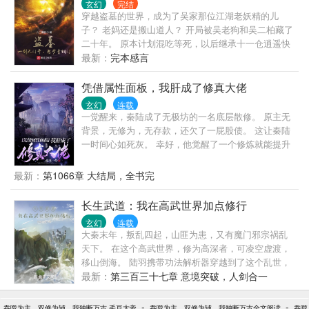
玄幻
完结
示：前方三万米发现一座失落的遗迹，打开它，你会
穿越盗墓的世界，成为了吴家那位江湖老妖精的儿
获得逆天功法！
子？ 老妈还是搬山道人？ 开局被吴老狗和吴二柏藏了
二十年。 原本计划混吃等死，以后继承十一仓逍遥快
活，可看着老妈因为搬山诅咒日渐衰弱而大限将至，
最新：
完本感言
低调打卡二十年的吴钰终于忍不住站了出来。 “既然青
铜门不欢迎我进去，那就以我三尺剑峰，斩尽前路一
凭借属性面板，我肝成了修真大佬
切阻碍吧！” “剑开天门！” （多个世界融合，先从盗墓
玄幻
连载
开始，后续设定世界：终极一班、终极一家、一人之
一觉醒来，秦陆成了无极坊的一名底层散修。 原主无
下、哈利波特、僵约） （简介短小无力，请各位看官
背景，无修为，无存款，还欠了一屁股债。 这让秦陆
移步正文。）
一时间心如死灰。 幸好，他觉醒了一个修炼就能提升
熟练度的属性面板。 平平无奇的基础法术，经过升级
之后，能变成威力巨大的恐怖技能！ 别人的弹指术只
最新：
第1066章 大结局，全书完
能弹死鸡仔，他却能轰掉山头！ 别人的点火术只有微
弱火苗，他却是百米火球！ 别人的照明术如同劣质电
长生武道：我在高武世界加点修行
筒，他却能亮瞎众人！ 别人的废剑法只能强身健体，
玄幻
连载
他却能诡异莫测！ 为了能在此地安身立命，生性谨慎
大秦末年，叛乱四起，山匪为患，又有魔门邪宗祸乱
的秦陆躲在家里，拼命开肝熟练度！ 多年后，他无敌
天下。 在这个高武世界，修为高深者，可凌空虚渡，
了！
移山倒海。 陆羽携带功法解析器穿越到了这个乱世，
成为一名武馆杂役，只要拥有足够的属性点就能提升
最新：
第三百三十七章 意境突破，人剑合一
任何武学的境界。 终有一天，陆羽以武力横推乱世，
在武道中寻觅长生。
-
-
吞噬为主，双修为辅，我独断万古 毛豆大帝
吞噬为主，双修为辅，我独断万古全文阅读
吞噬