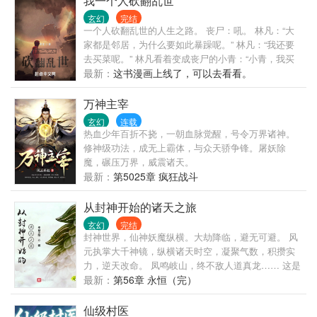
我一个人砍翻乱世
玄幻
完结
一个人砍翻乱世的人生之路。 丧尸：吼。 林凡：“大
家都是邻居，为什么要如此暴躁呢。” 林凡：“我还要
去买菜呢。” 林凡看着变成丧尸的小青：“小青，我买
了几瓶水，已经扫码了哦。” 林凡：“老板，我想结一
最新：
这书漫画上线了，可以去看看。
下工资。” 阳光小区，林凡生活的小区，无数逃难者，
蜂拥而至，寻求庇护。 我们要跟林凡学习，遵守法
万神主宰
律，打工赚钱，争取买房买车，在丧尸横行的城市
玄幻
连载
里，做一位优秀的市民。
热血少年百折不挠，一朝血脉觉醒，号令万界诸神。
修神级功法，成无上霸体，与众天骄争锋。屠妖除
魔，碾压万界，威震诸天。
最新：
第5025章 疯狂战斗
从封神开始的诸天之旅
玄幻
完结
封神世界，仙神妖魔纵横。大劫降临，避无可避。 风
元执掌大千神镜，纵横诸天时空，凝聚气数，积攒实
力，逆天改命。 凤鸣岐山，终不敌人道真龙…… 这是
一个从封神世界开始的诸天神话。 群：164692113需
最新：
第56章 永恒（完）
验证
仙级村医