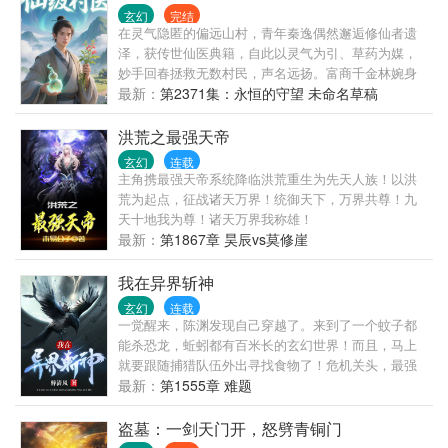
玄幻
完结
在灵气隐匿的偏远山村，青年秦逸偶然邂逅修仙者遗
泽，获传世仙医典籍，自此以灵气为引、草药为媒，
妙手回春拯救无数村民，声名远扬。富商千金林婉身
患怪疾，遍寻名医无果，秦逸受邀入都市力挽狂澜，
最新：
第2371集：永恒的守望 未命名草稿
凭借超凡医术站稳脚跟。开设医馆后，他遭同行构
陷、地下势力觊觎，却在困境中结识挚友，一次次化
洪荒之最强天帝
险为夷。面对林婉炽热的爱意与山村邻家女孩苏瑶含
玄幻
连载
蓄的深情，他陷入情感抉择。而当仙医典籍的隐藏秘
主角携最强天帝系统降临洪荒重生为先天人族！以洪
密浮现，他毅然踏上探秘之路，揭开仙医一脉尘封的
荒为起点，征战诸天万界！统御天下，万界共尊！九
过往，誓要让仙医传承重放光芒，书写济世传奇！
天十地我为尊！诸天万界我称雄！
最新：
第1867章 昊辰vs莫修崖
我在异界斩神
玄幻
连载
一觉醒来，陈渊发现自己穿越了。来到了一个蚊子都
能杀恐龙，蚯蚓都有百米长的玄幻世界！而且，马上
就要跟随捕猎队伍外出寻找食物了！危机关头，最强
求生系统激活！在所有人愁眉苦脸的时候，陈渊却笑
最新：
第1555章 难题
了。因为，他能看到提示！系统提示：前方千米发现
一条百米拱龙，请宿主尽快避开！系统提示：前方一
盗墓：一剑天门开，怒劈青铜门
万米发现一枚朱果，吃下它，你可以连升9级！系统提