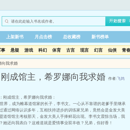
上架新书
月点击榜
总收藏榜
新书榜单
军事
悬疑
游戏
科幻
体育
古言
现言
幻言
仙侠
青
娜向我求婚
：刚成馆主，希罗娜向我求婚
作者:
飞鸽
：刚成馆主，希罗娜向我求婚：
界，成为帷幕道馆家的长子，李书文。一心从不靠谱的老爹手里继承
过通过网络认识多年，互相扶持进步的训练家兄弟，竟然会是金发大美
盟道馆馆主考核那天，金发大美人手捧鲜花出现。李书文震惊当场，我
？她还向我表白？这难道就是爱情事业双丰收？兄弟，你好香！