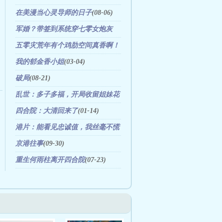
06)
在美漫当心灵导师的日子
(08-06)
军婚？带签到系统穿七零女炮灰
(11-25)
五零灾荒年有个鸡肋空间真香啊！
(01-15)
我的郁金香小姐
(03-04)
破局
(08-21)
乱世：多子多福，开局收留姐妹花
(08-01)
四合院：大清回来了
(01-14)
港片：能看见忠诚值，我丝毫不慌
(01-22)
京港往事
(09-30)
重生何雨柱离开四合院
(07-23)