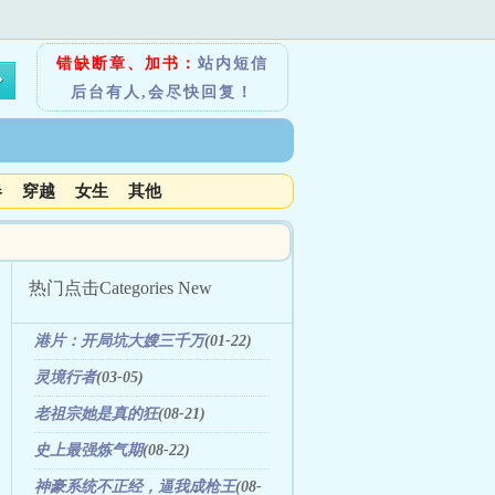
错缺断章、加书：
站内短信
后台有人,会尽快回复！
春
穿越
女生
其他
热门点击
Categories New
港片：开局坑大嫂三千万
(01-22)
灵境行者
(03-05)
老祖宗她是真的狂
(08-21)
史上最强炼气期
(08-22)
神豪系统不正经，逼我成枪王
(08-