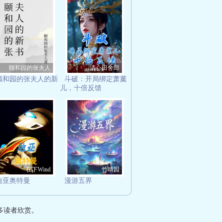
颐和园的张夫人
清心田舍郎
颐和园的张夫人的新
斗破：开局绑定萧薰
儿，十倍反馈
在下Wind
竹晴园
迪亚奥特曼
漫游五界
多读者欣赏。