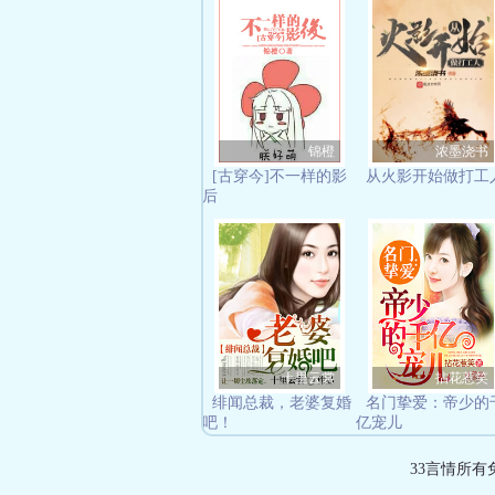
锦橙
浓墨浇书
[古穿今]不一样的影
从火影开始做打工
后
十里云裳
拈花惹笑
绯闻总裁，老婆复婚
名门挚爱：帝少的
吧！
亿宠儿
33言情所