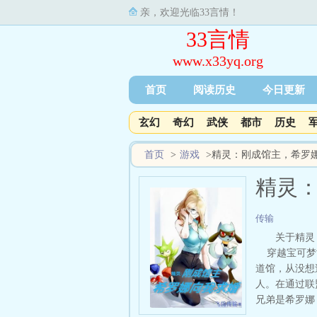
亲，欢迎光临33言情！
33言情
www.x33yq.org
首页
阅读历史
今日更新
玄幻
奇幻
武侠
都市
历史
首页
>
游戏
>
精灵：刚成馆主，希罗
精灵
传输
关于精灵
穿越宝可梦世
道馆，从没想
人。在通过联
兄弟是希罗娜