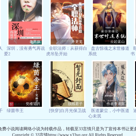
老男孩
不更党
云起蓝山
人
深圳，没有勇气再说
全职法师：从获得白
盘古惊魂之末世修道
爱2
虎吊坠开始
系统
书
凭楼望月
脱线君子
作者李涌辉
千
绿茵帝王
[快穿]白月光保卫战
医道蒙尘，小中医道
心未泯
有免费小说阅读网络小说为转载作品，转载至33言情只是为了宣传本书让更
Copyright © 33言情https://www.x33yq.org All Rights Reserved.