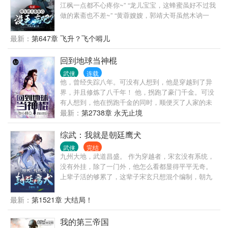
江枫一点都不心疼你~” “龙儿宝宝，这蜂蜜虽好不过我
做的素斋也不差~” “黄蓉嫂嫂，郭靖大哥虽然木讷一
点，不过你还请……自重啊”
最新：
第647章 飞升？飞个嘚儿
回到地球当神棍
武侠
连载
他，曾经失踪八年。可没有人想到，他是穿越到了异
界，并且修炼了八千年！ 他，拐跑了豪门千金。可没
有人想到，他在拐跑千金的同时，顺便灭了人家的未
婚夫。 他，在寻找妹妹。可没有人想到，他在找妹妹
最新：
第2738章 永无止境
的过程中，同时干翻了地球上的所有大势力。 他能炼
丹，会打架，若是有人惹了他……
综武：我就是朝廷鹰犬
武侠
完结
九州大地，武道昌盛。 作为穿越者，宋玄没有系统，
没有外挂，除了一门外，他怎么看都显得平平无奇。
上辈子活的够累了，这辈子宋玄只想混个编制，朝九
晚五上班摸鱼，老老实实的做个小捕快。 可只想躺平
的宋玄渐渐发现，他想混日子，可总是有人急着上门
最新：
第1521章 大结局！
来送死。 怎么办？ 只能想办法全埋了！ （本书综
武，融合了金古黄等武侠世界中的人物，不喜误入，
我的第三帝国
谢谢！）