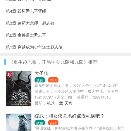
第4章 毁坏尹志平肾经 一
第3章 迷药大宗师：赵志敬
第2章 禽兽道士尹志平
第1章 穿越成为少年道士赵志敬
《重生赵志敬，开局学会九阴和九阳》推荐
大圣传
武侠
完结
妖魔中的至高无上者，名为“大圣”。 少年走出山村，
踏遍天下，一步步跨入传说中，成为神话。 VIP群：
102407797（需全订阅） 普通群：128914315
最新：
第八十章 天宫
综武：和女侠关系好点没毛病吧？
武侠
完结
“灵珊妹妹，你那令狐大哥不靠谱啊~” “邀月姐姐，那个