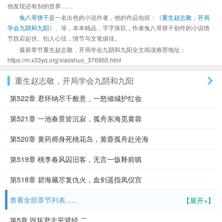
他发现还有别的世界……
兔八哥饼干
是一名出色的小说作者，他的作品包括：《
重生赵志敬，开局
学会九阴和九阳
》、等，本本精品，字字珠玑，作者兔八哥饼干创作的小说情
节跌宕起伏、扣人心弦，情节与文笔俱佳。
最新章节重生赵志敬，开局学会九阴和九阳全文阅读推荐地址：
https://m.x33yq.org/xiaoshuo_376865.html
重生赵志敬，开局学会九阴和九阳
第522章 君怀纳尽千般意，一怒倾城护红妆
第521章 一池春景皆沉寂，孤舟东海觅黄蓉
第520章 黄药师身死桃花岛，黄蓉孤舟赴沧海
第519章 桃李春风囚旧客，无言一饭释前嗔
第518章 碧海藏尽复仇火，血剑遥指凤仪宫
查看全部章节列表......
【展开+】
第5章 毁坏尹志平肾经 二