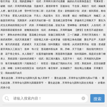
歌行开始
天龙，我妈是康敏？
综武：开局和大侠讨论酒量
她的白月光替身是蛊王
穹渊末世：
破晓
综武：开局拜师风清扬
无敌倚天，最强宋青书
百篇杂论
千念策，凤歌行
综武：揭秘美
人榜，邀月芷若上榜
雪中悍刀行第二部：北凉天狼
恶女：剧情崩坏计划
武侠：签到系统，卷动
天下美女
霍某人的流浪之旅
不良人：风起萤火
宫主，请自重
杨过：独臂撼山河
海贼王：从
炼器宗师开始
无限国术：从诸天开始打爆一切
莲花楼之踏雪寻梅
穿越倚天之明教天下
重生为
武当太师叔的我很少出手
武侠：开局截胡王语嫣，逆改天命
雷神降临：凌驾诸天
人在综武：开
局获得慕容紫英传承
射雕英雄后传
综武：杀神修仙，开局即巅峰
【萧雷】任务完不成是谁的
错？
萧秋水的奇幻穿越
莲花楼之剑仙劫
笑傲江湖我为尊
三一门腕豪，开局打哭无根生！
我
刷武侠黑料，综武天幕直播了
综影视之大家一起来穿越
综影视之角色觉醒
重生尹志平，天崩开
局
诸天武侠逍遥
武凌诸天
天龙王语嫣：别叫我魔女
综影视：从武侠世界开始
综漫：变成藿
藿开局加入三真法门
造神
韦小宝
莲花楼外医仙来
我，乔峰，天下无敌！
我在现代掌控大
唐
花千骨之骨头，夫人我错了
社畜穿越到射雕：黑莲蓉和完颜康
别叫我舔狗，我是武当掌门继
承人
系统误我！说好的武侠呢？
综武：我江湖大魔头，无恶不作！
综武：开局签到九阳神
功
靠天靠地都没用！只能靠自己！
转世后：宿敌成了我的白月光
洪荒：系统加持，后宫佳丽爱
上我
神雕：女神主动找我互动
综武说书：毒舌辣评，女侠破防了
我在蜀山当魔修
开局董天
宝：我命由我不由天
-
-
重生赵志敬，开局学会九阴和九阳 兔八哥饼干
重生赵志敬，开局学会九阴和九阳txt下载
重
-
-
生赵志敬，开局学会九阴和九阳最新章节
重生赵志敬，开局学会九阴和九阳全文阅读
好看的
武侠小说
搜索