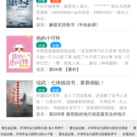
武侠
完结
平生不修善果，最爱杀人放火。 *********** 我从凡间来
普通群：546435549 vip书友群：556919537（需全订
验证）
最新：
麻烦支持新书《半命妖师》
他的小可怜
武侠
连载
岑然曾是秦家的拖油瓶 一直安静乖巧从不惹事 然而某
天她一不小心惹了事 就惹了件不得了的大事 岑然（可
怜巴巴）：嘤，救救人家…… 秦佑（神色暧昧）：救
你可以，不过你拿什么报答我？ 【阅读提示】 1.温柔
最新：
第54章 【番外】
甜美女主vs富二代太子爷男主 2.女主超甜超美，从小
就各种讨人喜爱；男主实力强背景强。 3.日更，喜欢
综武：七侠镇说书，黄蓉倒贴！
就收藏一下吧=w= 蟹蟹基友流兮冉滴封面~ 截止8.27
武侠
连载
晚12点，v章2分留言都送红包，求支持正版么么哒~
穿越综武世界，进入了同福客栈，还觉醒了说书人系
推荐基友流兮冉的文《请你改邪归我》，正文已完结
统！ 只要说书。 就能够获得奖励。 开局说书《凡人
搜书名就可以啦~ 基友预收《哥哥一直在黑化》，搜
修仙传》 韩跑跑名震天下！ 而随着时间推移。 越来
作者名“流兮冉”点进专栏就可以收藏啦~ 作者下本现言
越多的经典神作现世。 叶无风的实力也越来越强。 这
最新：
第209章 最危险的地方就是最安全的地方
预收《她美得很可口》，点进作者菌的专栏就能看到~
一切，还得从第一次说书，黄蓉果断上钩开始说起！
求收藏么么哒~
-
-
重生赵志敬，开局学会九阴和九阳 兔八哥饼干
重生赵志敬，开局学会九阴和九阳全文阅读
重
-
-
生赵志敬，开局学会九阴和九阳txt下载
重生赵志敬，开局学会九阴和九阳最新章节
好看的武