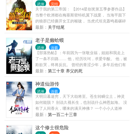
武侠
完结
关于我的第三帝国： 【2014星创奖第五季参赛作品】
当整个欧洲都在梅塞斯密特机翼下战栗， 当海平面下
的狼群已经撕开女王的喉咙， 当虎式坦克轰鸣着碾碎
了莫斯科的城墙， 阿卡多站在众多记者面前，满脸微
最新：
关于结尾
笑： “除了上帝，没人能阻止第三帝国的扩张。”
老子是癞蛤蟆
武侠
连载
【部落热帖】：年前因为一张敬业福，姐姐和我走上
了一条不归路…… 他，经历坎坷，求爱辛酸。 他，被
欺欲哭，终将反抗。 曾经的青涩少年，多年后他们有
的洗心革面，有的牢底坐穿，有的亡命天涯，四海为
最新：
第三十章 养父的死
家，有的飞黄腾达，风光无限…… 他们也曾梦想成为
王者，可最终还是堕落成为落寞…… 这里没有金手
神道仙游传
指，没有光环，有的只是一双铁拳与铮铮傲骨，有的
武侠
连载
只是现实残酷腐败的人生与社会…… 新书期保底两
大明日暮途穷，天下大劫将至。苍生转瞬尘土，神灵
更，保质保量。
如何能脱？ 别说久视长生，也别说什么神恩如海。 没
有了人间香火，哪来的满天神佛？ 一个小小人道神
灵，想要在这大争之世活下去，除了挣扎还是挣扎。
最新：
第一百二十三章
本书群号576237603，欢迎加入
这个修士很危险