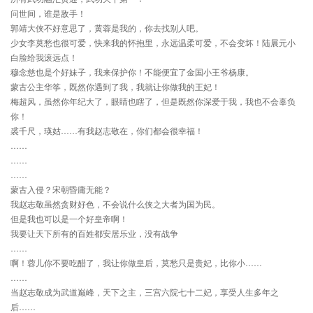
问世间，谁是敌手！
郭靖大侠不好意思了，黄蓉是我的，你去找别人吧。
少女李莫愁也很可爱，快来我的怀抱里，永远温柔可爱，不会变坏！陆展元小
白脸给我滚远点！
穆念慈也是个好妹子，我来保护你！不能便宜了金国小王爷杨康。
蒙古公主华筝，既然你遇到了我，我就让你做我的王妃！
梅超风，虽然你年纪大了，眼睛也瞎了，但是既然你深爱于我，我也不会辜负
你！
裘千尺，瑛姑……有我赵志敬在，你们都会很幸福！
……
……
……
蒙古入侵？宋朝昏庸无能？
我赵志敬虽然贪财好色，不会说什么侠之大者为国为民。
但是我也可以是一个好皇帝啊！
我要让天下所有的百姓都安居乐业，没有战争
……
啊！蓉儿你不要吃醋了，我让你做皇后，莫愁只是贵妃，比你小……
……
当赵志敬成为武道巅峰，天下之主，三宫六院七十二妃，享受人生多年之
后……