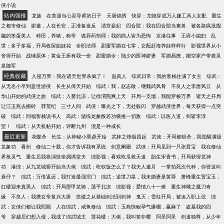
侠小说
站内强推
龙族
在美漫当心灵导师的日子
天唐锦绣
快穿：尤物穿成万人嫌工具人女配
重生
之都市修仙
谢邀，人在长安，正准备造反
清宫妾妃
四合院：我在四合院当禽兽
被各路疯批觊
觎的笨蛋美人
种田，养猪，称帝
诡异药剂师：我的病人皆为恐怖
京港往事
王府小媳妇
乱
世：多子多福，开局收留姐妹花
全职法师
甜蜜军婚在七零，女配赶海养娃样样行
影视世界从小
舍得开始
战锤原体：黄金王座有我一份
甜蜜婚令：陆少的医神娇妻
军婚易撩，搬空家产带着灵
泉随军
经典收藏
入侵万界：我在诸天世界杀疯了！
蛊真人
综武日常：我的客栈住满了女主
综武：
从无名小卒到盖世游侠
长生从倚天开始
综武：我，赵志敬，继魏武风骨
不良人之李唐风云
从
华山开始的武侠之旅
综武：入赘北凉，让徐渭熊爽上天
开局一支烟，我能穿梭万界
诸天之开局
让江玉燕去搬砖
莽荒纪
三寸人间
武侠：曝光之下，无处躲闪
穿越武侠世界，每天获得一点突
破
综武：同福客栈说书人
高武：猛练龙象般若功横推一切敌
综武：以医入道，剑斩李淳
罡！
综武：从天机帖开始，评断九州
混是一种成长
最近更新
花蝶杀
长生：从神秘小黑鼎开始
武林之烽烟四起
武侠：开局被暗杀，我觉醒满级
龙象功
看剑
修仙二十载，你才告诉我有系统
剑意阑珊
武侠：开局见到一只张君宝
我在修仙
界抢灵气
重生后我靠演技坐拥满堂夫
综影视：看戏吃瓜救天道
胎生宋青书，开局获得龙神
功
港综：从九龙城寨开始当大佬
综武：吃软饭怎么了？我夫人邀月
一掌拍死次代种，你管这叫
衰仔？
综武：万倍返还，我打造最强宗门
综武：逆世刀皇，我未婚妻是黄蓉
萧峰重生贾宝玉，
红楼迎来真男人
综武：开局墨甲龙骑，荡平北凉
综影视：爱情八十一难
重生神雕之魔刀奇
缘
不良人：我携女帝复兴大唐
笑傲之从基础剑法到剑神
鬼灭：雪柱开局，被迫入职上弦
综
武：女侠们都让我照顾
人在综武，咸鱼修仙
综武：玉燕惊鲵孕气爆棚，赢麻了
盗墓我的四
爷
穿越后幻想入侵，我成了综武域主
莲花楼：大佬，我叫笛非樱
阿呆阿呆
剑道独尊，从少年