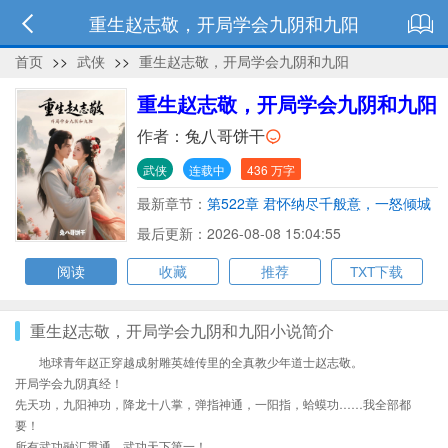
重生赵志敬，开局学会九阴和九阳
首页
>>
武侠
>>
重生赵志敬，开局学会九阴和九阳
重生赵志敬，开局学会九阴和九阳
作者：
兔八哥饼干
武侠
连载中
436 万字
最新章节：
第522章 君怀纳尽千般意，一怒倾城
护红妆
最后更新：2026-08-08 15:04:55
阅读
收藏
推荐
TXT下载
重生赵志敬，开局学会九阴和九阳小说简介
地球青年赵正穿越成射雕英雄传里的全真教少年道士赵志敬。
开局学会九阴真经！
先天功，九阳神功，降龙十八掌，弹指神通，一阳指，蛤蟆功……我全部都
要！
所有武功融汇贯通，武功天下第一！