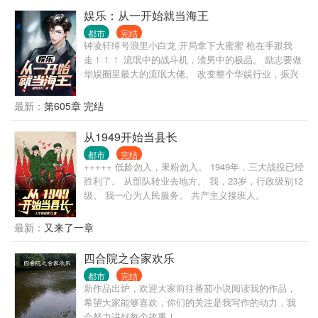
娱乐：从一开始就当海王
都市
完结
钟凌轩绰号浪里小白龙 开局拿下大蜜蜜 枪在手跟我
走！！！ 流氓中的战斗机，渣男中的极品。 励志要做
华娱圈里最大的流氓大佬。 改变整个华娱行业，振兴
中国电影行业 当然少不了花儿的陪伴大幂幂，天仙，
许情，李晓冉，李沁，唐妍，刘师师，曾丽，高媛
最新：
第605章 完结
媛....等。
从1949开始当县长
都市
完结
+++++ 低龄勿入，果粉勿入。 1949年，三大战役已经
胜利了。 从部队转业去地方。 我，23岁，行政级别12
级。 我一心为人民服务。 共产主义接班人。
最新：
又来了一章
四合院之合家欢乐
都市
完结
新作品出炉，欢迎大家前往番茄小说阅读我的作品，
希望大家能够喜欢，你们的关注是我写作的动力，我
会努力讲好每个故事！