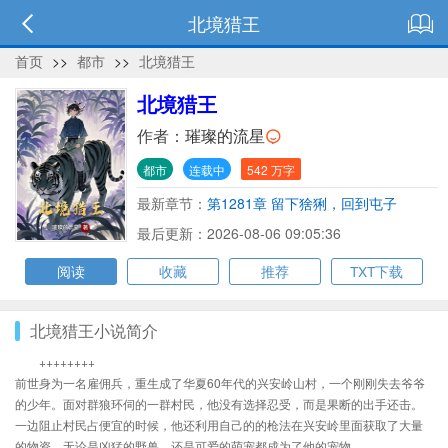
北境猎王
首页
>>
都市
>>
北境猎王
北境猎王
作者：
璀璨的流星
都市
连载中
542 万字
最新章节：
第1281章 留下猞猁，回到屯子
最后更新：2026-08-06 09:05:36
阅读
收藏
推荐
TXT下载
北境猎王小说简介
++++++++
前世身为一名雇佣兵，重生成了华夏60年代的兴安岭山村，一个刚刚失去爷爷
的少年。面对群狼环伺的一群村民，他没有选择忍受，而是果断的出手还击。
一边阻止村民占便宜的时候，他还利用自己的的枪法在兴安岭里面获取了大量
的物资，无论是凶猛的野兽，还是可爱的萌宠都成为了他的宠物。