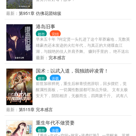
最新：
第951章 仿佛花团锦簇
港岛旧事
都市
完结
早来五十年 ?何定贤一头扎进了这个草莽遍地，无数英
雄豪杰还未发迹的火红年代，与真正的大佬喋血江
湖，与靓绝的佳人并肩齐舞。 赚到手里的， 绝不送出
去！
最新：
完本感言
国术：以武入道，我独踏碎凌霄！
都市
连载
前世加班猝死，重生后林青愤然辞职，回乡摆烂，觉
醒属性面板，一切属性数据都可加点升级。 文有太极
安天下，阴阳相济，无极而生，四两拨千斤。 武有八
极定乾坤，动如绷弓，发若炸雷，霸王顶心肘。 八部
金刚功+长寿功=炁体源流！ 被誉为术之尽头的炁体源
最新：
第515章 完本感言
流练至满级，可洗尽铅华，化身成圣！ 八卦掌，形意
拳，心意把，武当三十六功…… 当原本想回村摆烂的
重生年代不做贤妻
林青走上了一条探究生命终极形态的道路之时，才发
都市
连载
现人这一辈子，经历的一切大起大落，全部皆为昙花
【重生+年代+空间+致富+逆袭打脸】 一觉醒来，苏媛