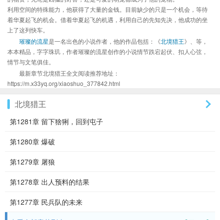
利用空间的特殊能力，他获得了大量的金钱。目前缺少的只是一个机会，等待
着华夏起飞的机会。借着华夏起飞的机遇，利用自己的先知先决，他成功的坐
上了这列快车。
璀璨的流星
是一名出色的小说作者，他的作品包括：《
北境猎王
》、等，
本本精品，字字珠玑，作者璀璨的流星创作的小说情节跌宕起伏、扣人心弦，
情节与文笔俱佳。
最新章节北境猎王全文阅读推荐地址：
https://m.x33yq.org/xiaoshuo_377842.html
北境猎王
第1281章 留下猞猁，回到屯子
第1280章 爆破
第1279章 屠狼
第1278章 出人预料的结果
第1277章 民兵队的未来