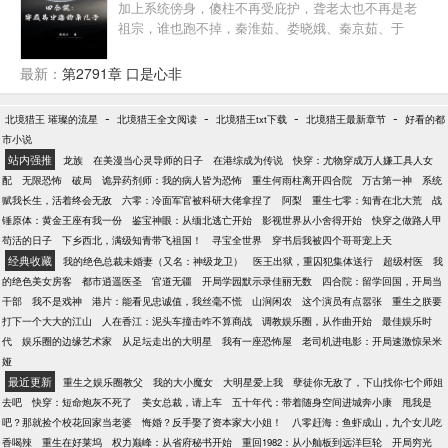
加上系统傍身，傻柱不再受庇护，聋老太也不再是老
祖宗，谁也跑不掉，秦淮茹、娄晓娥、秦京茹、于
莉、于海棠、何雨水......
最新：
第2791章 口是心非
-
-
-
-
北境猎王 璀璨的流星
北境猎王全文阅读
北境猎王txt下载
北境猎王最新章节
好看的都
市小说
站内强推
龙族
在美漫当心灵导师的日子
在港综成为传说
快穿：尤物穿成万人嫌工具人女
配
无限恐怖
破局
诡异药剂师：我的病人皆为恐怖
重生何雨柱离开四合院
万古第一神
系统
赋我长生，活着终会无敌
六零：冷面军官被科研大佬拿捏了
阿梨
重生七零：知青在北大荒
战
锤原体：黄金王座有我一份
鉴宝神眼：从缅北逃亡开始
影视世界从小舍得开始
快穿之做路人甲
苟活的日子
下乡西北，满级知青带飞祖国！
寻宝全世界
穿书后我被四个哥哥宠上天
经典收藏
我的绝色总裁未婚妻（又名：神级龙卫）
医王出狱，重囚犯集体送行
超级村医
我
的绝色美女房客
都市逍遥医圣
官道无疆
开局学园默示录佳丽无数
四合院：留学回国，开局当
干部
我不是戏神
港片：能看见忠诚值，我丝毫不慌
山涧闲农
这个演员有点嚣张
重生之朕要
打下一个大大的江山
人在香江：泥头车撞击咋不算商战
调教娱乐圈，从作曲开始
最佳娱乐时
代
娱乐圈的边缘艺术家
从足坛走出的大明星
我有一座恐怖屋
老司机进电影：开局速激惊呆米
娅
最近更新
重生之娱乐圈教父
我的大小魔女
大明星爱上我
孽徒你无敌了，下山找你七个师姐
去吧
快穿：短命炮灰不死了
美女总裁，请上车
五十年代：带着随身空间进城奔小康
甩我是
吧？那就捡个校花回家当老婆
悔婚？反手娶了资本家大小姐！
八零赶海：鱼虾成山，九个女儿吃
香喝辣
重生在好莱坞
权力巅峰：从省府秘书开始
重回1982：从小舢板到远洋巨轮
开局穷光