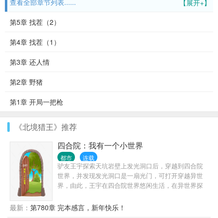
查看全部章节列表......
【展开+】
第5章 找茬（2）
第4章 找茬（1）
第3章 还人情
第2章 野猪
第1章 开局一把枪
《北境猎王》推荐
四合院：我有一个小世界
都市
连载
驴友王宇探索天坑岩壁上发光洞口后，穿越到四合院
世界，并发现发光洞口是一扇光门，可打开穿越异世
界，由此，王宇在四合院世界悠闲生活，在异世界探
险求索，来回穿越两界，逍遥自在。
最新：
第780章 完本感言，新年快乐！