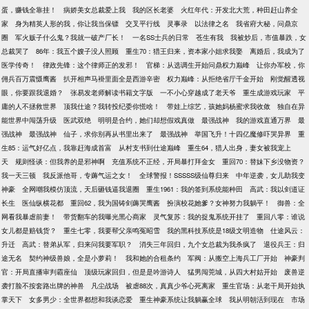
蛋，赚钱全靠挂！
病娇美女总裁爱上我
我的区长老婆
火红年代：开发北大荒，种田赶山养全
家
身为精英人形的我，你让我当保镖
交叉平行线
灵事录
以法律之名
我省府大秘，问鼎京
圈
军火贩子什么鬼？我就一破产厂长！
一名SS士兵的日常
苍生有我
我被炒后，市值暴跌，女
总裁哭了
86年：我五个嫂子没人照顾
重生70：猎王归来，资本家小姐求我娶
离婚后，我成为了
医学传奇！
律政先锋：这个律师正的发邪！
官梯：从选调生开始问鼎权力巅峰
让你办军校，你
佣兵百万震慑鹰酱
扒开相声马褂里面全是西游辛密
权力巅峰：从拒绝省厅千金开始
刚觉醒透视
眼，你要跟我退婚？
张易发老师解读书籍文字版
一不小心穿越成了老天爷
重生成游戏玩家
平
庸的人不拯救世界
顶我仕途？我转投纪委你慌啥！
带娃上综艺，孩她妈杨蜜求我收敛
独自在异
能世界中闯荡升级
医武双绝
明明是合约，她们却想假戏真做
最强战神
我的游戏直通万界
最
强战神
最强战神
仙子，求你别再从书里出来了
最强战神
举国飞升！十四亿魔修吓哭异界
重
生85：运气好亿点，我靠赶海成首富
从村支书到仕途巅峰
重生64，猎人出身，妻女被我宠上
天
规则怪谈：但我养的是邪神啊
充值系统不正经，开局暴打拜金女
重回70：替妹下乡没物资？
我一天三顿
我反派他哥，专薅气运之女！
全球警报！SSSSS级仙尊归来
中年逆袭，女儿助我变
神豪
全网嘲我模仿顶流，天后砸钱逼我退圈
重生1961：我的签到系统能种田
高武：我以剑道证
长生
医仙纵横花都
重回62，我为国铸剑薅哭鹰酱
扮演校花她爹？女神努力我躺平！
御兽：全
网看我暴虐前妻！
带货翻车的我曝光黑心商家
灵气复苏：我的捉鬼系统开挂了
重回八零：谁说
女儿都是赔钱货？
重生七零，我要帮父亲鸣冤昭雪
我的黑科技系统是18级文明造物
仕途风云：
升迁
高武：替弟从军，归来问我要军职？
消失三年回归，九个女总裁为我杀疯了
退役兵王：归
途无名
契约神级兽娘，全是小萝莉！
我和她的合租条约
军阀：从搬空上海兵工厂开始
神豪判
官：开局直播审判霸座仙
顶级玩家回归，但是是吟游诗人
猛男闯莞城，从四大村姑开始
废兽逆
袭打脸不按套路出牌的神兽
凡尘战场
被虐88次，真真少爷心死离家
重生官场：从老干局开始执
掌天下
女多男少：全世界都想和我谈恋爱
重生神豪系统让我躺赢全球
我从明朝活到现在
市场