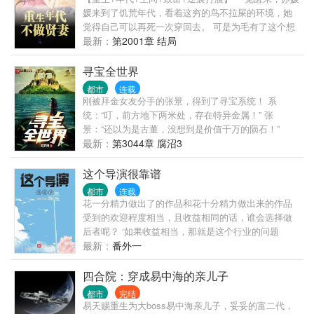
一现。
媛来到了饥荒年代，看着这穷的鸟不拉屎的环境，她
觉得自己可以再死一次穿回去。 可是为毛有了这个想
法就会头疼欲裂？ 想要上吊，空间里带过来的安全绳
最新：
第2001章 结局
索就会自己断了？ 想要跳个河吧，刚跳进水里就被捞
上来？ 行吧，好死不如赖活着，自己有空间，能种
寻宝全世界
田，吃穿不愁，老天“亲爹”还给自己便利，生活过的美
都市
连载
滋滋的其实也挺不错！ 可是那个总是强行给自己干活
刚被拜金女友分手的张景，得到了寻宝系统！ 系
的帅小伙，本姑娘才十岁，你这样深情的注视我真的
统：“叮，前方地下两米处，存在特异金属！” 张
好吗？
景：“还以为是古董，没想到是价值千万的陨石！”
…… 深埋地下的古币，公园水下的珍贵古董，他人遍
最新：
第3044章 腐沼3
寻不到的宝藏遗
这个导演很靠谱
都市
连载
花一分精力做出了的作品和花十分精力做出来的作品
受到的欢迎程度相当，且收益相同的话，谁会选择做
后者呢？ ‘如果收益相当，那就是这个行业的问题
了！’——沈长林
最新：
番外一
四合院：穿成易中海的亲儿子
都市
完结
易天赐重生为大boss易中海亲儿子，妥妥的富二代，