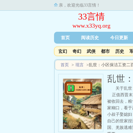
亲，欢迎光临33言情！
33言情
www.x33yq.org
首页
阅读历史
今日更新
玄幻
奇幻
武侠
都市
历史
首页
>
现言
>
乱世：小区保洁工资二
乱世
关于乱世
正值西晋末期
被收回去，粮
家糊口，看于
小叔子娶媳妇
自己的世家捏
国、羌族逃难