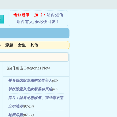
错缺断章、加书：
站内短信
后台有人,会尽快回复！
春
穿越
女生
其他
热门点击
Categories New
被各路疯批觊觎的笨蛋美人
(01-
18)
斩妖除魔从龙象般若功开始
(01-
03)
港片：能看见忠诚值，我丝毫不慌
(01-22)
全职法师
(07-14)
轮回乐园
(07-11)