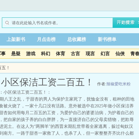
上架新书
月点击榜
总收藏榜
新书榜单
军事
悬疑
游戏
科幻
体育
古言
现言
幻言
仙侠
青
百五！
：小区保洁工资二百五！
作者:
辣椒爱吃米粉
：小区保洁工资二百五！：
八王之乱，于甜杏的男人为保护主家死了，抚恤金没有，租种的田地
食被火烧了，一家十几口没有活路。意外被选中在2025年做小区保洁养
甜杏如何用每月二百五的工资，为爱护自己的婆婆治病，为护着自己的
，把自家的孩子养的白白胖胖，为一直接济自己的父母卖猎物，把欺辱
进泥土。在这人为“两脚羊”的西晋末期乱世带着全家逃离，躲过匈奴汉
到南方。一路于甜杏一家救了人，也杀了人，但一家整整齐齐比什么都