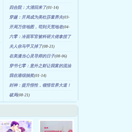
四合院：大清回来了
(01-14)
穿越：开局成为美杜莎童养夫
(03-
28)
开局万倍地图，苟到天荒地老
(04-
05)
六零：冷面军官被科研大佬拿捏了
(08-08)
夫人你马甲又掉了
(08-21)
在美漫当心灵导师的日子
(08-06)
穿书七零：意外之财让我富的流油
(06-04)
我在港综抽奖
(01-14)
封神：提升悟性，领悟世界大道！
(08-21)
破局
(08-21)