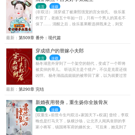
色，传言曾有丫鬟勾引他，当即被他处决。 陆衡之神
古言
连载
色淡漠道：“你我成婚各取所需，三五年后我便放你自
(非双洁） 清穿成了被康熙强宠的宫女徐氏。 徐乐堇
由。” 苏青珞无路可走，咬牙同意。 不想成亲后没多
炸雷了，老娘五十年如一日，只有一个男人的英名不
久，陆衡之便将她搂在怀中，满室旖旎。 她声音都变
保了…… 清醒之后，徐乐堇果断选择既来之，则安
了调：“不是说假成亲……” 陆衡之挑眉：“弄假成真，
之。——白得了一副如花似玉、年轻鲜嫩的身体，其
有何不可？”
实也不算吃亏哈！ 后宫众妃：皇后的一个宫女而已，
最新：
第509章 番外：现代篇
不足为惧。 “什么？那宫女出身的徐氏，怀孕了？”
“……徐氏生了龙凤胎？” “徐氏抬旗了？” “徐氏封了毓
穿成猎户的替嫁小夫郎
嫔！” “……毓妃？” “毓妃又生了龙凤胎。” “皇上封了徐
古言
连载
氏为毓贵妃？” “毓贵妃年过四十，又有孕了……” “皇上
杨冬湖意外穿到了一个架空的朝代，变成了一个即将
封了毓贵妃为皇后？” 玄烨：朕的爱妃能生啊！宫中有
被卖掉的哥儿。 听说买主是个猎户，不仅是克星还很
母凭子贵，朕封乐堇做皇后，怎么了？不服气你们也
凶悍。 杨冬湖战战兢兢的被带回了家，以为就要过苦
给朕多生几个阿哥、公主啊？ 众妃泪崩。
日子了。 哪成想冷脸的猎户一心只想和他好好过日
子。 而且说好的凶悍呢，碰碰手就脸红的是谁啊。 猎
最新：
第290章 完结
户身高腿长一身腱子肉，妥妥的古代版 180+黑皮体育
生。 杨冬湖极力压制住嘴角的笑容，这哪是克星，这
新婚夜用替身，重生扬你全族骨灰
明明是久旱逢甘霖啊。
古言
连载
[双重生+前世今生均双洁+家国天下+权谋] 曾经，李双
晚也是打马天下，纵横沙场，让北齐人闻风丧胆的李
家小将军，镇国将军府的嫡长女。 可后来，她见到了
那个温润如玉的四皇子，一次次的邂逅让她对他倾