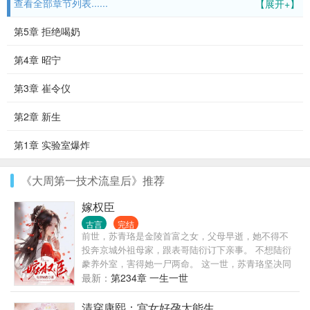
查看全部章节列表......
【展开+】
第5章 拒绝喝奶
第4章 昭宁
第3章 崔令仪
第2章 新生
第1章 实验室爆炸
《大周第一技术流皇后》推荐
嫁权臣
古言
完结
前世，苏青珞是金陵首富之女，父母早逝，她不得不
投奔京城外祖母家，跟表哥陆衍订下亲事。 不想陆衍
豢养外室，害得她一尸两命。 这一世，苏青珞坚决同
陆衍退婚，却被舅母逼迫嫁给无良混混。 正当她不知
最新：
第234章 一生一世
该如何是好时，首辅陆衡之却突然提议同她假成亲。
京城人皆知，陆衡之清冷矜贵，心狠手辣，不近女
清穿康熙：宫女好孕太能生