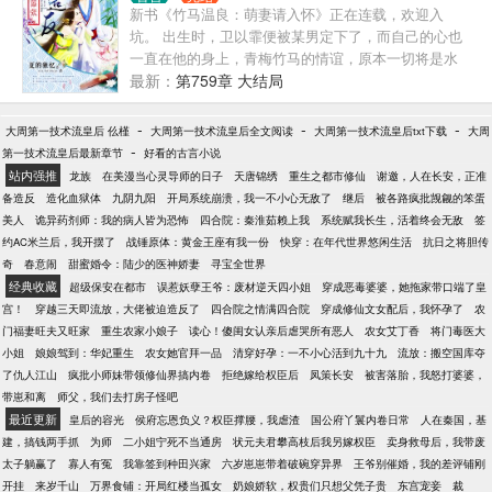
新书《竹马温良：萌妻请入怀》正在连载，欢迎入
坑。 出生时，卫以霏便被某男定下了，而自己的心也
一直在他的身上，青梅竹马的情谊，原本一切将是水
到渠成，可是........ 再睁眼，卫以霏决定，这一世，自
最新：
第759章 大结局
己绝对不会再任由那些魑魅魍魉陷害自己，斗庶姐，
护竹马，只是，为什么眼前的这个男人，跟自己记忆
-
-
-
大周第一技术流皇后 仫槿
大周第一技术流皇后全文阅读
大周第一技术流皇后txt下载
大周
中的不太一样呢？ “凤墨沅，不许你动手动脚！”卫以
-
第一技术流皇后最新章节
好看的古言小说
霏红着脸看着面前的男人。 “恩，我不动。”某人轻声
站内强推
龙族
在美漫当心灵导师的日子
天唐锦绣
重生之都市修仙
谢邀，人在长安，正准
回答着。 “那。那你现在在干嘛？”卫以霏咬牙切齿的
备造反
造化血狱体
九阴九阳
开局系统崩溃，我一不小心无敌了
继后
被各路疯批觊觎的笨蛋
说道。 “吃点心” “........”
美人
诡异药剂师：我的病人皆为恐怖
四合院：秦淮茹赖上我
系统赋我长生，活着终会无敌
签
约AC米兰后，我开摆了
战锤原体：黄金王座有我一份
快穿：在年代世界悠闲生活
抗日之将胆传
奇
春意闹
甜蜜婚令：陆少的医神娇妻
寻宝全世界
经典收藏
超级保安在都市
误惹妖孽王爷：废材逆天四小姐
穿成恶毒婆婆，她拖家带口端了皇
宫！
穿越三天即流放，大佬被迫造反了
四合院之情满四合院
穿成修仙文女配后，我怀孕了
农
门福妻旺夫又旺家
重生农家小娘子
读心！傻闺女认亲后虐哭所有恶人
农女艾丁香
将门毒医大
小姐
娘娘驾到：华妃重生
农女她官拜一品
清穿好孕：一不小心活到九十九
流放：搬空国库夺
了仇人江山
疯批小师妹带领修仙界搞内卷
拒绝嫁给权臣后
凤策长安
被害落胎，我怒打婆婆，
带崽和离
师父，我们去打房子怪吧
最近更新
皇后的容光
侯府忘恩负义？权臣撑腰，我虐渣
国公府丫鬟内卷日常
人在秦国，基
建，搞钱两手抓
为师
二小姐宁死不当通房
状元夫君攀高枝后我另嫁权臣
卖身救母后，我带废
太子躺赢了
寡人有冤
我靠签到种田兴家
六岁崽崽带着破碗穿异界
王爷别催婚，我的差评铺刚
开挂
来岁千山
万界食铺：开局红楼当孤女
奶娘娇软，权贵们只想父凭子贵
东宫宠妾
裁