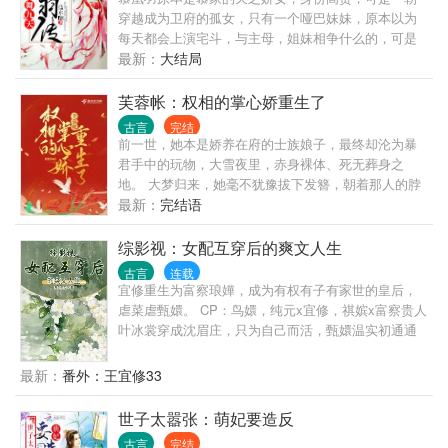
千金？ 而她只要牵扯其中就能获得异宝机缘？ 邵秋实
穿越成为卫府的孤女，只有一个哑巴妹妹，原本以为
终于不得不相信，这一世，无需禁地历练拼死搏杀，
每天都会上演宅斗，与主母，姐妹相争什么的，可是
只需在后宅扯扯头花就能提升修为。 在修为快速提升
意外的发现竟然没有，在卫府的日子过得出乎意料。
最新：
大结局
的过程中，邵秋实更惊讶地发现，她成功地……入魔
那是不是就可以安安稳稳过日子，可是。。。 狐狸的
了。 曾是修仙第一人，宅斗也是第一人。 修仙我是专
尾巴迟早会露出来，宅院岂会安静? 潜藏的敌人往往更
芙蓉帐：权相的掌心娇重生了
业的，宅斗也是专业的。
加可怕! 但小小的宅院岂能是一辈子的安居之处! 于
古言
完结
是，背起行囊，戴上凤戒，去往那个神秘的中渊大陆.
前一世，她本是娇养在府的士族娘子，最终却沦为暴
君手中的玩物，大雪夜里，赤身裸体、死无葬身之
地。 大梦归来，她毫不犹豫拔下发簪，朝着那人的脖
颈扎去，既然要血债血偿，那么就从此刻开始......
最新：
完结语
综影视：女配互穿后的爽文人生
古言
连载
宜修重生为富察琅嬅，成为有权有子有家世的皇后，
虐菜虐甄嬛。 CP：鸟嬛，纯元x宜修，祺嫔x富察贵人
叶冰裳穿成沈眉庄，只为自己而活，甄嬛温实初通通
闪开。 安陵容魂穿盛墨兰，不受宠嫡女成为受宠庶
女，一身技能心机无处安放。 富察琅嬅穿成宜修，这
最新：
番外：王宜修33
把高端局，摆烂。
世子太嚣张：萌妃要造反
古言
完结