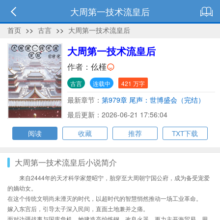
大周第一技术流皇后
首页
>>
古言
>>
大周第一技术流皇后
大周第一技术流皇后
作者：
仫槿
古言
连载中
421 万字
最新章节：
第979章 尾声：世博盛会（完结）
最后更新：2026-06-21 17:56:04
阅读
收藏
推荐
TXT下载
大周第一技术流皇后小说简介
来自2444年的天才科学家楚昭宁，胎穿至大周朝宁国公府，成为备受宠爱
的嫡幼女。
在这个传统文明尚未湮灭的时代，以超时代的智慧悄然推动一场工业革命。
嫁入东宫后，引导太子深入民间，直面土地兼并之痛。
面对边疆战事与国库危机，她建造高炉炼钢、改良火器，更力主开海贸易，用