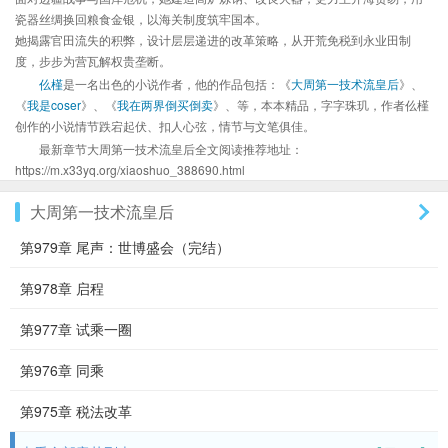
瓷器丝绸换回粮食金银，以海关制度筑牢国本。
她揭露官田流失的积弊，设计层层递进的改革策略，从开荒免税到永业田制
度，步步为营瓦解权贵垄断。
仫槿
是一名出色的小说作者，他的作品包括：《
大周第一技术流皇后
》、
《
我是coser
》、《
我在两界倒买倒卖
》、等，本本精品，字字珠玑，作者仫槿
创作的小说情节跌宕起伏、扣人心弦，情节与文笔俱佳。
最新章节大周第一技术流皇后全文阅读推荐地址：
https://m.x33yq.org/xiaoshuo_388690.html
大周第一技术流皇后
第979章 尾声：世博盛会（完结）
第978章 启程
第977章 试乘一圈
第976章 同乘
第975章 税法改革