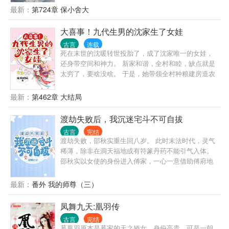
心，甚至不昔自毁名节自奔为眷。 不曾想，十年夫
最新：
第724章 保小舍大
妻，竟然全是谎言，终不过是她的一厢情愿。 怀胎十
月，生了三天三夜诞下的孩儿，成了别人的药引，而
大喜事！九代生男的沈家生了女娃
她竟替别人养了九年的儿子而不知。 镇国将军府全族
古言
连载
三百八十一口，血流成了河。 那狗男人踩着她李氏镇
死在末世的沈暖转世投胎了，成了沈家唯一的女娃，
国将军府满门功勋，从被皇帝厌弃到封太子，最后登
还身带空间和神力。 新家和谐，全村和睦，缺点就是
上皇位。 一朝登顶，那人居高临下，冷冷道：“李双
太穷了，要啥没啥。 于是，她带领全村种粮建房造农
晚，看在你李家曾对朕有过一丝助力的份上，朕今来
场，打造最美最富小山村，让所有人都卷起来。 但是
亲自送你上路。你们李家人啊，命可真贱。” 可是，凭
在致富的路上，她总能捡到一些乱七八糟的人，这些
最新：
第462章 大结局
什么，凭什么他李家人的命就该贱，只有贱人的命才
人摇身一变全成了大佬。 河边捡到的傻叔叔是天下第
贱！ 一朝重生，她步步筹谋，看到的是这世间满目的
一神厨：“丫头，来，我教你做菜，咦？你做的菜居然
渡劫失败后，我沉迷宅斗不可自拔
疮痍。 前世那子丧族亡被焚的大仇，她来报！ 今世这
比我的还好吃！还是你来教我做菜吧！” 路上捡到的糟
吃人不吐骨头的天下，她来覆！ 只是李双晚从来没有
古言
完结
老头是第一神医：“孩子，你天赋异禀，适合学医，
想过，在这条布满荆棘的路上，会有一个叫顾星言的
渡劫失败，邵秋实重生回八岁。 此时末法时代，灵气
啥？你会医术，还会手术，拿我当挡箭牌！！” 山崖下
男人负重前行，替她披荆斩棘，斩出一条康庄大道。
稀薄，除非在洞天福地或有符篆丹药不能引气入体。
捡到的失忆公子是第一首富：“小姑娘，你救了我，我
邵秋实以女使的身份进入傅家，一心一意借助傅府地
送你千两黄金，啊？你怎么会有我的卖身契？” 破庙门
下灵脉重登修仙路。 可逐渐的，邵秋实发现情况有点
口捡来的乞丐是上等国战神：“小豆芽，你根骨奇佳，
不对劲。 为什么扇巴掌能引气入体？ 为什么砸玉佩能
最新：
番外 我的师尊（三）
我要收你为徒！啊啊啊！你个女娃子哪来这么大力，
获得鸿运？ 为什么杀娘子能获得真灵？ 还有这个什么
别打了，要飞了！” 还有那个从山里捡来的小男孩，竟
系统，为什么能炼出道德金光万物母气？ 也有人跟她
凤舞九天:凰羽传
被她养成了一代君王，还要拐她回家当媳妇儿！
一样是重生的？穿越而来夺舍的元婴大能简直要按打
古言
完结
算？气运之子也是多得数不胜数？还有锦鲤团宠真假
慕凰羽原本是慕家的天之娇女，身份高贵，可是一朝