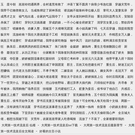
玉
度今朝
崽崽铃铛通两界，全村逃荒有救了
冲喜丫鬟不圆房？病骨少爷急红眼
穿越灾荒年，
我带千亿物资救女儿
当咸鱼绑定了厨神系统
谁说她不能靠科举位极人臣
掌司大人宠妻实录
穿
成秀才之女
福气包出逃，全家的气运我夺了！
女帝从签到种田开始
重生回到选秀当天，安陵容
杀疯了
误青灯
穿到大汉搞基建
穿成奶娘，一不小心被全府娇宠了
清穿宫女要上位，禁欲四爷
沦陷了
错嫁春色
劝爹入赘，我被五个大佬继兄团宠
表小姐高嫁了吗
七天后穿越，我提前囤货
躲灾年
流放岭南？我在大唐搞菜篮子工程
和堂姐换亲后，被状元夫君宠上天
作精恶女万人嫌，
疯批王爷追妻忙
穿成农家悍媳，我带全家吃饱饭
袖中凤刃
说好当奶娘，谁料满京权贵皆发
狂
换亲后，肩祧两房的权臣后悔疯了
朱门画骨
金媒娇
嫁纨绔，重生主母掀翻国公府
厨
香
最强女官，从坊正开始！
分家断亲？我靠签到系统种田致富
强娶宿敌后他变成了娇夫
胭脂
词案
夺臣妻，娇娇被阴湿暴君红眼轻哄
父母双亡考科举，女状元六元及第
他带平妻入府？我转
头认亲成公主
大明郡主被直播后成了举国团宠
郡主，百姓又给您建生祠了
重生后，财迷王妃只
想赚钱
古代老太当群演爆红，不孝子悔哭
二嫁皇叔
夫人她以德服人
嫡女风华：名冠天下
靖
周旧书
团宠幼崽被读心，京城大佬追着宠
禁欲太子尝欢后，娇娇揣崽上位
你封后我死遁，追到
下一世哭什么
穿越之本宫最大
挖山珍收野味，通过异界大搞代购
只得徐妃半面妆
共寻春
灾
年被休，我用购物广场养后宫
扶细腰
五代硬核打工人
贬妻为妾后，侯爷绿了他自己
共感后，
摄政王上瘾了
锦绣福妻
程姑娘她今日又来报案了
冒充嫡姐养鱼，五个权臣为我疯魔
替身夫人
重生后，侯爷开始争又抢
穿书后克妻王爷被我拿捏
流放？可全村每人每天给我十文钱
两眼一
睁，没有谈情只有说案
穿书后把反派暴君当太监养了
大雍第一纨绔
炊梨香
小奶娘太香软，疯
批权贵争喊娘
下堂弃妇？她被全京城大佬争着宠
穿到清朝后，八爷天天偷听我心声
全京城大
佬，都想当我裙下臣
灾荒年，农家崽崽带家人吃香喝辣
流放了？不装了，全家都要听我的
-
-
-
大周第一技术流皇后 仫槿
大周第一技术流皇后txt下载
大周第一技术流皇后最新章节
大周
-
第一技术流皇后全文阅读
好看的古言小说