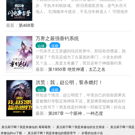
亲为祭品，其中虔诚者，可得懒、衰、刑等人虫卵一
步，手执木剑斩妖魂。 挥泪洒酒英灵地，道气长存天
枚，虫卵破壳，人虫祸岁。
地人。 红绳糯米今犹在，不见当年林道人！ 可惜他并
不是林道人，也不是他的徒弟，而是那个被炼制成为
尸妖的男人，石少坚有一点懵，他要改变自己的命
最新：
第468章
运，第一件事就是当一个“好人！”
万界之最强垂钓系统
仙侠
连载
一代杀手之王穿越到综武世界中。郑绍有些懵逼，我
穿越了？而且还成为了古墓派的掌门，小龙女的师
兄？这……真是太有趣了，而且还有个神级垂钓系
统？嘎嘎！“叮，恭喜宿主，垂钓获得武动乾琨世界，
最新：
第1950章 绝世神通，太乙之名
一品丹药，阳元丹”“叮，恭喜宿主，垂钓获得风云世
界，十品武学功法，玄武真功”“叮，恭喜宿主，垂钓获
洪荒：我，赵公明，誓杀燃灯！
得斗罗世界，外附魂骨”“叮，恭喜宿主，垂钓获得武动
仙侠
连载
乾琨世界，吞噬祖符”……只要垂钓给力，所谓的高手
得知这个情况，赵公明慌了，毕竟自己的宿命因果先
都是渣渣
是被燃灯夺取定海神珠不说，更是稀里糊涂惨死在钉
头七箭书下！简直就是封神第一经验宝宝啊！好在这
时，鸿蒙推演系统激活！可推演世间一切，功法，跟
最新：
第287章 一个眼神，一种态度
脚，境界，灵宝，灵根等！后天生灵的跟脚推演至混
沌第一神魔！上清仙法推演成盘古修炼的九转神功！
-
-
真当厨子啊？我是来修仙的 莓莓莓熊
真当厨子啊？我是来修仙的全文阅读
真当厨子啊？我是
二十四定海神珠推演至混沌至宝！净世白莲可推演成
-
-
来修仙的txt下载
真当厨子啊？我是来修仙的最新章节
好看的仙侠小说