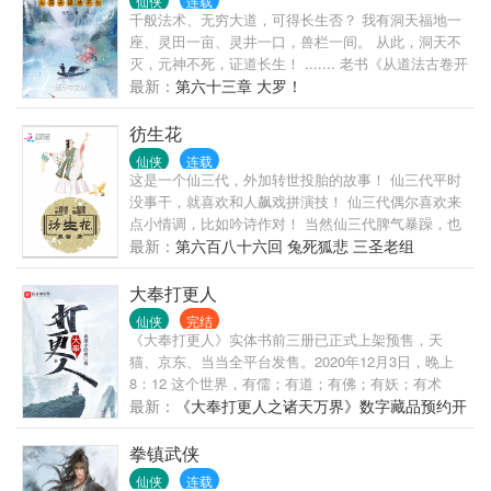
仙侠
连载
千般法术、无穷大道，可得长生否？ 我有洞天福地一
座、灵田一亩、灵井一口，兽栏一间。 从此，洞天不
灭，元神不死，证道长生！ ....... 老书《从道法古卷开
始》高订近万，放心追读！
最新：
第六十三章 大罗！
彷生花
仙侠
连载
这是一个仙三代，外加转世投胎的故事！ 仙三代平时
没事干，就喜欢和人飙戏拼演技！ 仙三代偶尔喜欢来
点小情调，比如吟诗作对！ 当然仙三代脾气暴躁，也
不太好交流！ 好在，仙三代她是一个有涵养的仙儿！
最新：
第六百八十六回 兔死狐悲 三圣老组
知道什么时候火气要灭，什么时候脾气要忍！ 仙三代
的处事法则是： 小命要紧，关键时刻不怂！ 其他时
大奉打更人
刻，该怂还得认怂！ 仙三代的平生追求，就是过得仙
仙侠
完结
飘飘！ 仙三代的命就是好，平日里总做着甩手掌柜！
《大奉打更人》实体书前三册已正式上架预售，天
但是，仙三代的修为却是蹭蹭蹭往上长！ 让人来气的
猫、京东、当当全平台发售。2020年12月3日，晚上
是，这仙三代还有一枚彷生玉！ 这枚彷生玉，几乎无
8：12 这个世界，有儒；有道；有佛；有妖；有术
所不能！ 自从有了它，情牵你我他！ 自从有了它，仗
士。 警校毕业的许七安幽幽醒来，发现自己身处牢狱
最新：
《大奉打更人之诸天万界》数字藏品预约开
玉走天涯！ 自从有了它，高手多被杀！ 自从有了它，
之中，三日后流放边陲..... 他起初的目的只是自保，顺
始啦！
有事也不怕！ 养馨友情提示，以上包袱可全都是单
便在这个没有人权的社会里当个富家翁悠闲度日。
拳镇武侠
押！
...... 多年后，许七安回首前尘，身后是早已逝去的敌
仙侠
连载