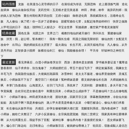
三十六品混沌青莲！......就这样，洪荒第一壕出现了！
站内强推
龙族
在美漫当心灵导师的日子
在港综成为传说
无限恐怖
史上最强炼气期
造化
并且等到封神之战开启的时候，赵公明一战封神，整
血狱体
修仙从做杂役开始
灵药空间：五灵根才是完美道基
种田，养猪，称帝
诡异药剂师：我
个量劫成了他的个人秀！杀燃灯，斩陆压，到最后甚
的病人皆为恐怖
重生何雨柱离开四合院
王府小媳妇
御兽进化商
系统赋我长生，活着终会无
至还和通天一起大战四大圣人！！
敌
凡人修仙：疯了吧！你一百岁了还要修仙
甜蜜军婚在七零，女配赶海养娃样样行
快穿之做路
人甲苟活的日子
谍战：强悍特工人狠话少
寻宝全世界
军婚易撩，搬空家产带着灵泉随军
经典收藏
国色生枭
光阴之外
玄界之门
截教扫地仙的诸天修行
阵问长生
重建修仙家
族
洪荒：我，赵公明，誓杀燃灯！
我有一颗长生瞳
民国之我能无限转职
修仙勿扰！女配逆天
改命中
出羽山
我的师姐实在太厉害了
蕴火谪仙
长生不死，从洞天福地开始
凡人修仙，从升
灵丹开始
足智多谋小国师
纵横在仙剑三
修仙：我能修改命理！
平天传
轩辕神功之神控天
下
最近更新
看见弹幕后，白莲小师妹卷哭全宗
西游：唐僧本是女娇娥
穿书被杀妻证道？魔尊追
妻夜夜哄
仙子求求你，别当鬼修了
大师姐摆烂后，带五个道侣飞升了
绑定捡漏系统，我薅女主
羊毛飞升
伪装隐世仙族后，大佬疯狂跪舔我
冰雪神剑
老太太不服老，修仙界里做烧烤
灵魂互
换后，小师妹装不下去了
搬空宗门！抢机缘！冤种师妹逆袭
蔡文姬的修仙长生路
大师姐她有点
飒
本掌门负债成仙
山海渡灵人
全宗门飞升后，系统来了
天涯剑歌
废物重生，多夫不装了他
争宠疯魔
合欢宗社恐女修在逃中
刚重生回来，小师妹怎么成妖帝了
不是修仙吗？怎么在修电瓶
车？
小师妹不修仙，种田虐哭各路大佬
渡劫失败，回家开宗立派
弹幕教我撩撩撩，冷欲仙夫贴
贴贴
真当厨子啊？我是来修仙的
路人甲夫君竟是终极大反派
小哑巴被读心，修仙大佬们求着
宠
长生修仙从族学开始
共感后，好孕女修被绝嗣大佬们宠
觉醒签到系统，我内卷成神了
别惹
小师妹，她给亡夫整活了
六岁小反派修仙，全宗疯批团宠她
我的二货师父
我家真有神位要继承
啊
从大结局重生后，我徒手拆了官配
诸神往事
修仙界内卷？直接摆烂发疯！
恶女师妹要飞
升，偏心宗门靠边站
北邙有座山
小师妹叛宗后，被病娇仙尊缠上了
轮回后，宿敌成黏人道侣怎