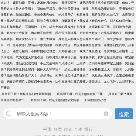
么办？
蓬莱仙镜
穿书：炮灰她只想修仙
魔道实验室
嫌我恋爱脑？三个道侣追着宠
修仙，开
局抢走女主最大金手指！
我修仙开后宫，道侣全员美强惨
修仙，然后成为魔道魁首
穿书骗失忆
仙尊打猎，我揣崽跑路
带着全家卷修仙
乾坤日月炉
都是修仙，我丹修强亿点怎么了
末世遭背
叛？我选毛茸茸组队杀疯
洪荒之青莲道尊
杀妻娶师姐？我改嫁上神你悔什么
别人修仙我种地，
别人打架我炼丹
不问清浊
丸辣，成为土地的我被她们包围辣
大师姐杀疯三界，宗门沦为火葬
场
真命女主成反派，炮灰她正的发邪
我在现代养仙尊
贴贴虐文炮灰？六界修罗场炸了
疯批师
兄要强娶，炮灰女配不干了
混元太极道
身为超人的我只想安静当个锦衣卫
御火少年录
修仙界
第一剑
恶毒女修只想苟命却修为自涨
我修无情道，系统却要我当恋爱脑
重生修仙之我靠八卦带
飞自己
错撩老祖后，小师妹她在劫难逃
开局被诬陷后，我成了顶级团宠
恶女手握五张婚书，众
夫杀红眼
成为龙傲天护道者后
我靠灵觉天赋修仙长生
修仙界杀我，我带蓝星全民修仙
绑定抽
卡系统后，修仙女配成戏精
不让安生种田？只好出剑
上错轿，柔弱师妹错嫁绑定五凶兽
笑我废
柴？我靠杂草掀翻全宗门
国师大人等等我！
奶团上交修仙界，国家爸爸宠上天
菩提骨
凡间散
修？她分明是仙界收尸人！
步步飞仙
师尊今日又把徒弟养歪了
疯批恶女杀疯了，众道侣夜夜求
饶
恶毒师尊摆烂，逆徒们争抢求名分
这个反派只想养鸡却被大师姐缠上
龙女飞升：从封印下捡
尸开始
-
-
真当厨子啊？我是来修仙的 莓莓莓熊
真当厨子啊？我是来修仙的txt下载
真当厨子啊？我是
-
-
来修仙的最新章节
真当厨子啊？我是来修仙的全文阅读
好看的仙侠小说
搜索
书库
分类
作者
全本
排行