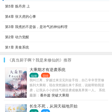
第5章 炼丹房 上
第4章 张大虎的心事
第3章 我煮的不是饭，是补气的神仙料理
第2章 动力觉醒
第1章 美食系统
《真当厨子啊？我是来修仙的》推荐
大乘期才有逆袭系统
仙侠
完结
我叫江离，穿越过来没见到金手指，自己辛辛苦苦修
炼到大乘期，现在突然蹦出来个系统，说能帮助我逆
袭，让我从小小的练气期逆袭成修真界第一人。 系统
大哥，你出来晚了，我，江离，当代人皇，九州共
最新：
番外篇 突破大乘期
尊，已经是修真界第一人了。
长生不死，从洞天福地开始