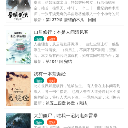
人，以及累累白骨。 滚滚长江东逝水，浪花淘尽英
拳者，动如猛虎出山，静如磐松独立；行若仙鹤凌
雄，是非成败转头空。 青山依旧在，几度夕阳红。
空，站若一柱擎天。林轩，一个二十一世纪的拳术宗
师，一张平淡无奇的羊皮卷将他带入一个个神奇的武
侠世界，一场场江湖动荡由此开始。
最新：
第1372章 唐钰的不凡，回国！
山居修行：本是人间清风客
仙侠
完结
人生骤变，从云端跌落泥潭，一曲红尘陌上行，独品
浮生一味清欢。 （有男主，不爽不甜不剧透，望慎
阅。本文所有内容纯属虚构，如有雷同纯属巧合；如
有危险情节请勿模仿！！！谢谢大家的阅读与支持
最新：
第1044回 完结
~。）
我有一本荒诞经
仙侠
完结
此方世界妖魔横行，诡谲丛生。 有人曾在山林间看到
纸人，将一书生接走。 也有人曾在大道旁遇到三个脑
袋的醉汉，将行人诱来下酒。 一觉醒来后，宋川拥有
了一本能收录诡异的旧书，收录越多，自身越强，还
最新：
第五二四章 终章（完结）
能随机得到一些诡异的功法。 【盗棺法】：身眠棺中
葬于阴脉不死者，可得身担五岳之力。 【大渊种】：
大胆僵尸，吃我一记闪电奔雷拳
以白骨为土壤，以血肉做养料，待种子开花，必将荼
仙侠
完结
毒天下。 【太岁经】：世人皆逃不过种种苦难，以至
半碗清水照乾坤，一张灵符命鬼神。 脚踏阴阳八卦