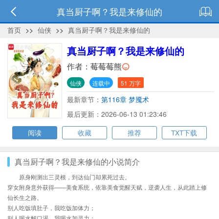
真当厨子啊？我是来修仙的
首页
>>
仙侠
>>
真当厨子啊？我是来修仙的
真当厨子啊？我是来修仙的
作者：
莓莓莓熊
仙侠
连载中
51 万字
最新章节：
第116章 梦魇术
最后更新：2026-06-13 01:23:46
阅读
收藏
推荐
TXT下载
真当厨子啊？我是来修仙的小说简介
原身刚测出三灵根，到达仙门却累死过去。
穿女附身意外获得——美食系统，依靠美食觉醒天赋，逆袭人生，从此踏上修
仙长生之路。
别人吃饭填肚子，我吃饭加体力；
别人喝水解口渴，我喝水加灵力；