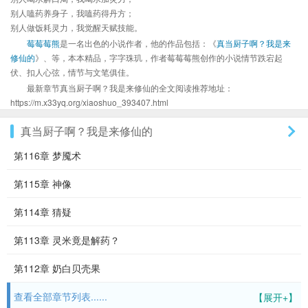
别人嗑药养身子，我嗑药得丹方；
别人做饭耗灵力，我觉醒天赋技能。
莓莓莓熊
是一名出色的小说作者，他的作品包括：《
真当厨子啊？我是来
修仙的
》、等，本本精品，字字珠玑，作者莓莓莓熊创作的小说情节跌宕起
伏、扣人心弦，情节与文笔俱佳。
最新章节真当厨子啊？我是来修仙的全文阅读推荐地址：
https://m.x33yq.org/xiaoshuo_393407.html
真当厨子啊？我是来修仙的
第116章 梦魇术
第115章 神像
第114章 猜疑
第113章 灵米竟是解药？
第112章 奶白贝壳果
查看全部章节列表......
【展开+】