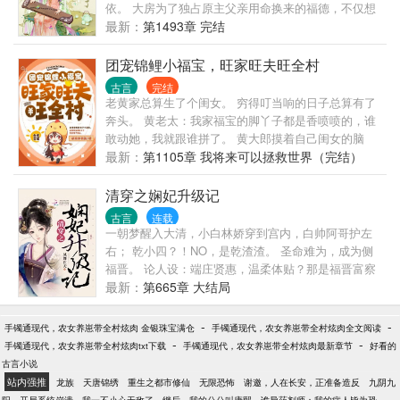
依。 大房为了独占原主父亲用命换来的福德，不仅想
害死原主，算计二房嫡长子，还恶毒的想把刚出生不
最新：
第1493章 完结
满百天的二房小少爷送于别人当养子，真可谓是恶毒
之极. 刚捊顺、摸清府里的情况，还没想好以后要怎么
团宠锦鲤小福宝，旺家旺夫旺全村
摆脱大伯一家的算计，就得了消息，府上被家族嫡支
古言
完结
连累要被流放至边境。 流放路上还被所谓的亲人嫌弃
老黄家总算生了个闺女。 穷得叮当响的日子总算有了
和挤兑，不怕、不怕，随身空间不离不弃，气死那些
奔头。 黄老太：我家福宝的脚丫子都是香喷喷的，谁
想看他们笑话的人。 而在边境军户区挨打受气长大的
敢动她，我就跟谁拼了。 黄大郎摸着自己闺女的脑
景睿，自从被自家大哥打破了头，整个人性情大变，
袋，经常走路能捡到宝贝的感觉可真好。 福宝的几个
最新：
第1105章 我将来可以拯救世界（完结）
再不是人人可期的小可怜。 凭借着自己的能力步步高
哥哥更是恨不得把她拴在自个儿身上。 “呀！我今儿个
升，满脑子都是强大自己，找到那个和他相约前世今
抓到一条大青鱼……” “诶！我今儿个在山里抓到两只
清穿之娴妃升级记
生的小女人。 都说千里姻缘一线牵，前世今生皆是
野鸡……” “哈！我今儿个在河边捡到好多好多野鸭
古言
连载
缘，冥冥之中皆天意，真可谓是踏破铁鞋无觅处，得
蛋……” “你们这有啥？我今天在路边捡到一头
一朝梦醒入大清，小白林娇穿到宫内，白帅阿哥护左
来全不费工夫，妙哉！ 再次相遇，意外得知陈年秘
牛……”黄老头摸着胡子，一脸淡定地说道。 果然姜还
右； 乾小四？！NO，是乾渣渣。 圣命难为，成为侧
事，面对人心险恶、血海深仇，那就搅他个天翻地
是老的辣……
福晋。 论人设：端庄贤惠，温柔体贴？那是福晋富察
覆。 看云依如何护佑幼弟、看两夫妻如何再续前缘，
氏； 外表温柔可人，内心阴狠毒辣？那是高氏； 某女
最新：
第665章 大结局
披荆斩棘，携手共创盛世辉煌。 穿越逍遥嫡女男女主
在乾小四的守护下，软萌外加小矫情，偶尔作一下；
系列文~~~~~~
带着包子们翻身做宠后..... P.S此文与历史不符，不喜
-
-
手镯通现代，农女养崽带全村炫肉 金银珠宝满仓
手镯通现代，农女养崽带全村炫肉全文阅读
勿入； 简介小白，凑合看吧....... 编编通知本文会在
-
-
手镯通现代，农女养崽带全村炫肉txt下载
手镯通现代，农女养崽带全村炫肉最新章节
好看的
2.1日上架，上架当日会万更，希望大家能继续支持凤
古言小说
舞 凤舞新开清穿《做福晋不如做太后》求收藏~
站内强推
龙族
天唐锦绣
重生之都市修仙
无限恐怖
谢邀，人在长安，正准备造反
九阴九