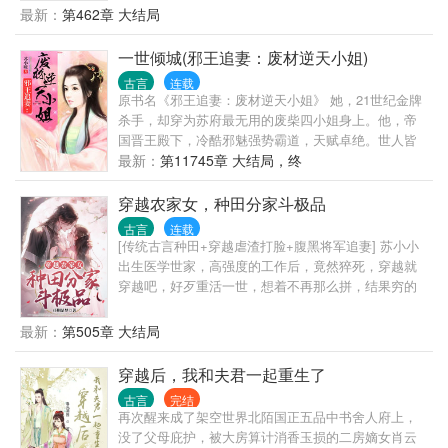
在致富的路上，她总能捡到一些乱七八糟的人，这些
最新：
第462章 大结局
人摇身一变全成了大佬。 河边捡到的傻叔叔是天下第
一神厨：“丫头，来，我教你做菜，咦？你做的菜居然
一世倾城(邪王追妻：废材逆天小姐)
比我的还好吃！还是你来教我做菜吧！” 路上捡到的糟
古言
连载
老头是第一神医：“孩子，你天赋异禀，适合学医，
原书名《邪王追妻：废材逆天小姐》 她，21世纪金牌
啥？你会医术，还会手术，拿我当挡箭牌！！” 山崖下
杀手，却穿为苏府最无用的废柴四小姐身上。他，帝
捡到的失忆公子是第一首富：“小姑娘，你救了我，我
国晋王殿下，冷酷邪魅强势霸道，天赋卓绝。世人皆
送你千两黄金，啊？你怎么会有我的卖身契？” 破庙门
知她是草包废材，任意欺压凌辱，唯独他慧眼识珠对
最新：
第11745章 大结局，终
口捡来的乞丐是上等国战神：“小豆芽，你根骨奇佳，
她强势霸道纠缠誓死不放手。且看他们如何强者与强
我要收你为徒！啊啊啊！你个女娃子哪来这么大力，
者碰撞，上演一出追逐与被追逐的好戏。
穿越农家女，种田分家斗极品
别打了，要飞了！” 还有那个从山里捡来的小男孩，竟
被她养成了一代君王，还要拐她回家当媳妇儿！
古言
连载
[传统古言种田+穿越虐渣打脸+腹黑将军追妻] 苏小小
出生医学世家，高强度的工作后，竟然猝死，穿越就
穿越吧，好歹重活一世，想着不再那么拼，结果穷的
叮当响，上有包子爹娘懦弱姐姐，下有年幼弟弟，还
要面对一大家子极品亲戚，幸好附带空间一枚，好吧
最新：
第505章 大结局
既来之，则安之，看她如何一步一步往上爬，荒山野
岭的，这男人不会死翘翘了，看你长得帅，顺便救你
穿越后，我和夫君一起重生了
一命，本想着能知恩图报，没想到他居然要以身相
古言
完结
报……
再次醒来成了架空世界北陌国正五品中书舍人府上，
没了父母庇护，被大房算计消香玉损的二房嫡女肖云