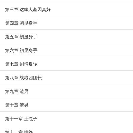
第三章 这家人基因真好
第四章 初显身手
第五章 初显身手
第六章 初显身手
第七章 剧情反转
第八章 战狼团团长
第九章 渣男
第十章 渣男
第十一章 土包子
第十二章 嘴馋