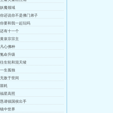
章 妖魔领域
章 你还说你不是佛门弟子
章 你要和我一起玩吗
章 还有十一个
章 黄泉宗宗主
章 凡心佛种
章 氪命升级
章 往生轮和混天绫
章 一生孤独
章 无敌于世间
 噩耗
章 福星高照
章 恳请镇国侯出手
章 镜中世界