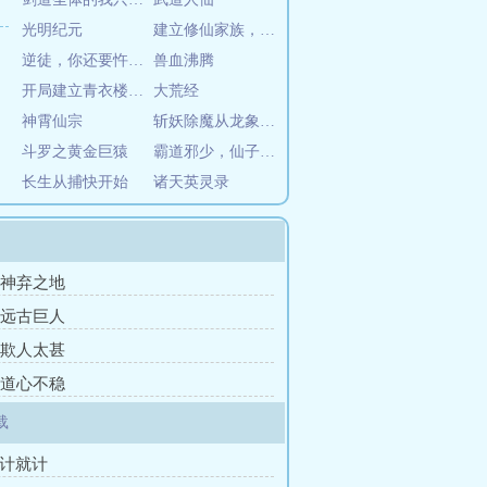
光明纪元
建立修仙家族，从坊市开始
逆徒，你还要忤逆为师多少次？
兽血沸腾
开局建立青衣楼，幕后我为尊
大荒经
神霄仙宗
斩妖除魔从龙象般若功开始
斗罗之黄金巨猿
霸道邪少，仙子请自重
长生从捕快开始
诸天英灵录
章 神弃之地
章 远古巨人
章 欺人太甚
章 道心不稳
载
将计就计