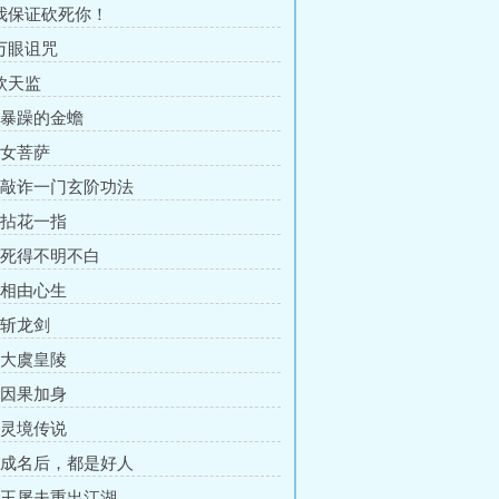
 我保证砍死你！
 万眼诅咒
 钦天监
章 暴躁的金蟾
 女菩萨
章 敲诈一门玄阶功法
章 拈花一指
章 死得不明不白
章 相由心生
 斩龙剑
章 大虞皇陵
章 因果加身
章 灵境传说
章 成名后，都是好人
章 王屠夫重出江湖