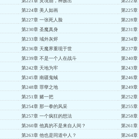
第221章 灵境崩，神族出
第222
第224章 美人如画
第225
第227章 一张死人脸
第228
第230章 圣魔真身
第231
第233章 域外灰烬
第234
第236章 天魔界重现于世
第237
第239章 不是一个人在战斗
第240
第242章 天地为牢
第243
第245章 南疆鬼蜮
第246
第248章 罪孽之地
第249
第251章 赌一把
第252
第254章 那一拳的风采
第255
第257章 一个疯狂的想法
第258
第260章 他真的不是来自人间？
第261
第263章 他也是同道中人？
第264