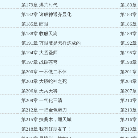
第179章 洪荒时代
第180
第182章 诸般神通齐显化
第183章
第185章 瞎眼
第186
第188章 收服天狗
第189
第191章 万眼魔是怎样炼成的
第192
第194章 大贤圣师
第195
第197章 战破苍穹
第198
第200章 一不做二不休
第201
第203章 大蟒蛇神之死
第204
第206章 天兵天将
第207
第209章 一气化三清
第210
第212章 一把金色剪刀
第213
第215章 扶桑木，通天城
第216
第218章 我有好朋友了！
第219