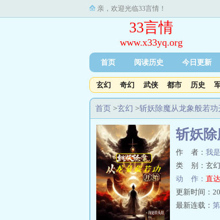
亲，欢迎光临33言情！
33言情
www.x33yq.org
首页
阅读历史
今日更新
玄幻
奇幻
武侠
都市
历史
首页
>
玄幻
>
斩妖除魔从龙象般若功
斩妖除
作 者：
我
类 别：玄幻
动 作：
直达
更新时间：2023-
最新连载：
第