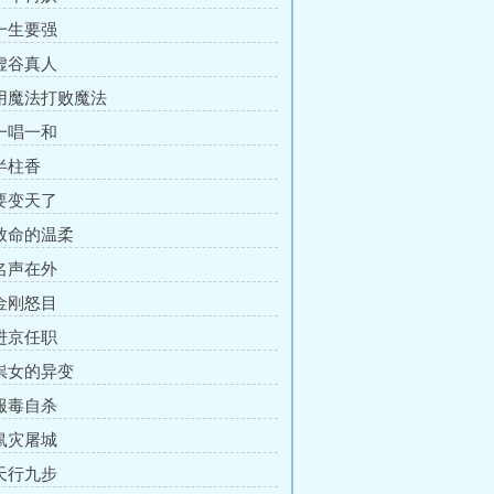
 一生要强
 虚谷真人
 用魔法打败魔法
 一唱一和
 半柱香
 要变天了
 致命的温柔
 名声在外
 金刚怒目
 进京任职
 祟女的异变
 服毒自杀
 鼠灾屠城
 天行九步