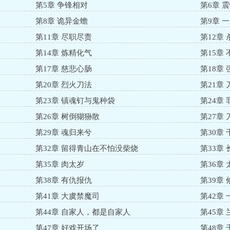
第5章 争锋相对
第6章 
第8章 诡异金蟾
第9章 
第11章 尽职尽责
第12章
第14章 炼精化气
第15章
第17章 慈悲心肠
第18章
第20章 烈火刀法
第21章
第23章 镇魂钉与鬼种袋
第24章
第26章 树倒猢狲散
第27章
第29章 魂归来兮
第30章
第32章 留得青山在不怕没柴烧
第33章
第35章 肉太岁
第36章
第38章 有仇报仇
第39章
第41章 大虞禁魔司
第42章
第44章 自家人，都是自家人
第45章
第47章 好戏开场了
第48章