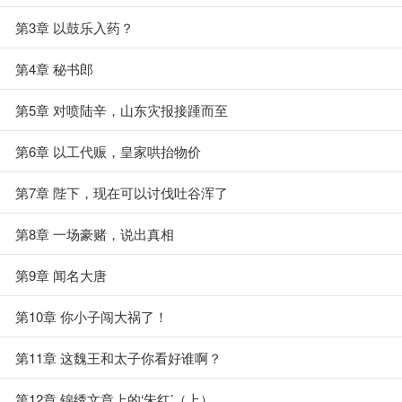
第3章 以鼓乐入药？
第4章 秘书郎
第5章 对喷陆辛，山东灾报接踵而至
第6章 以工代赈，皇家哄抬物价
第7章 陛下，现在可以讨伐吐谷浑了
第8章 一场豪赌，说出真相
第9章 闻名大唐
第10章 你小子闯大祸了！
第11章 这魏王和太子你看好谁啊？
第12章 锦绣文章上的‘朱红’（上）