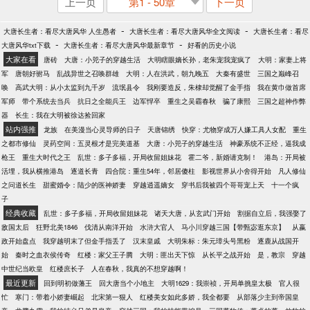
上一页
第1 - 50章
下一页
-
-
大唐长生者：看尽大唐风华 人生愚者
大唐长生者：看尽大唐风华全文阅读
大唐长生者：看尽
-
-
大唐风华txt下载
大唐长生者：看尽大唐风华最新章节
好看的历史小说
大家在看
唐砖
大唐：小兕子的穿越生活
大明瞎眼嫡长孙，老朱宠我宠疯了
大明：家妻上将
军
唐朝好驸马
乱战异世之召唤群雄
大明：人在洪武，朝九晚五
大秦有盛世
三国之巅峰召
唤
高武大明：从小太监到九千岁
流氓县令
我刚要造反，朱棣却觉醒了金手指
我在黄巾做首席
军师
带个系统去当兵
抗日之全能兵王
边军悍卒
重生之吴霸春秋
骗了康熙
三国之超神作弊
器
长生：我在大明被徐达捡回家
站内强推
龙族
在美漫当心灵导师的日子
天唐锦绣
快穿：尤物穿成万人嫌工具人女配
重生
之都市修仙
灵药空间：五灵根才是完美道基
大唐：小兕子的穿越生活
神豪系统不正经，逼我成
枪王
重生大时代之王
乱世：多子多福，开局收留姐妹花
霍二爷，新婚请克制！
港岛：开局被
活埋，我从横推港岛
逐道长青
四合院：重生54年，邻居傻柱
影视世界从小舍得开始
凡人修仙
之问道长生
甜蜜婚令：陆少的医神娇妻
穿越逍遥嫡女
穿书后我被四个哥哥宠上天
十一个疯
子
经典收藏
乱世：多子多福，开局收留姐妹花
诸天大唐，从玄武门开始
割据自立后，我强娶了
敌国太后
狂野北美1846
伐清从南洋开始
水浒大官人
马小川穿越三国【带甄宓逛东京】
从嬴
政开始盘点
我穿越明末了但金手指丢了
汉末皇戚
大明朱标：朱元璋头号黑粉
逐鹿从战国开
始
秦时之血衣侯传奇
红楼：家父王子腾
大明：匪出天下惊
从长平之战开始
是，教宗
穿越
中世纪当欧皇
红楼庶长子
人在春秋，我真的不想穿越啊！
最近更新
回到明初做藩王
回大唐当个小地主
大明1629：我崇祯，开局单挑皇太极
官人很
忙
寒门：带着小娇妻崛起
北宋第一狠人
红楼美女如此多娇，我全都要
从部落少主到帝国皇