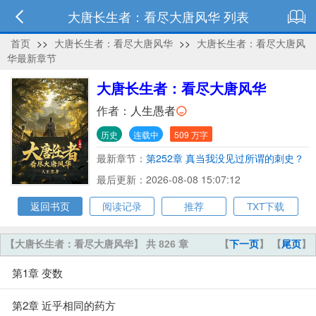
大唐长生者：看尽大唐风华 列表
首页
>>
大唐长生者：看尽大唐风华
>>
大唐长生者：看尽大唐风
华最新章节
大唐长生者：看尽大唐风华
作者：
人生愚者
历史
连载中
509 万字
最新章节：
第252章 真当我没见过所谓的刺史？
最后更新：2026-08-08 15:07:12
返回书页
阅读记录
推荐
TXT下载
【大唐长生者：看尽大唐风华】 共 826 章
【
下一页
】 【
尾页
】
第1章 变数
第2章 近乎相同的药方