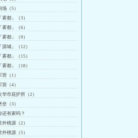
 狗场（5）
 「雾都」（3）
 「雾都」（6）
 「雾都」（9）
 「源城」（12）
 「雾都」（15）
 「雾都」（18）
 军营（1）
 军营（4）
 义华市庇护所（2）
 堡垒（3）
 你还有家吗？
 世外桃源（2）
 世外桃源（5）