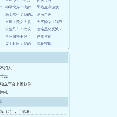
神级快穿：病娇宿主，求轻宠
黑暗生存游戏
海上求生？我的木筏可是种植园啊
深海余烬
末世：美女大厦，我觉醒多子多福
天灾降临：我靠囤物资拯救世界
求生列车：挖坟得鬼灵按摩涨属性
攻略黑化反派？我选当他亲妈！
星际厨师不好当
终焉使徒
废土种田：我的采集术有点强
星桥守望
 不招人
 带走
章 独立军会来拯救你
 崇礼
载
医院（2）：「源城」