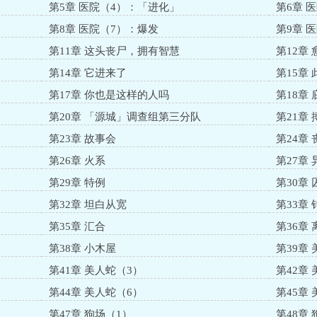
第5章 医院（4）：「进化」
第6章 
第8章 医院（7）：爆发
第9章 
第11章 这头丧尸，拥有智慧
第12章 
第14章 它进来了
第15章
第17章 你也是这样的人吗
第18章
第20章 「源城」调查组第三分队
第21章
第23章 故事会
第24章
第26章 火系
第27章
第29章 特例
第30章 
第32章 坦白从宽
第33章
第35章 汇合
第36章 
第38章 小木屋
第39章
第41章 美人蛇（3）
第42章
第44章 美人蛇（6）
第45章
第47章 狗场（1）
第48章