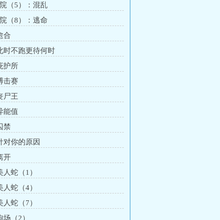
医院（5）：混乱
医院（8）：逃命
愈合
 此时不跑更待何时
 庇护所
 搏击赛
 丧尸王
 异能值
囚禁
 针对你的原因
离开
 美人蛇（1）
 美人蛇（4）
 美人蛇（7）
 狗场（2）