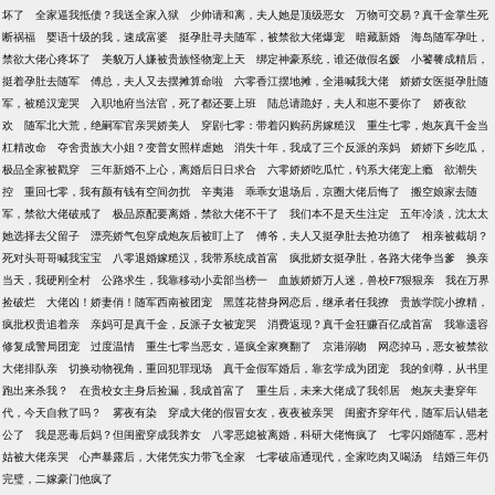
坏了
全家逼我抵债？我送全家入狱
少帅请和离，夫人她是顶级恶女
万物可交易？真千金掌生死
断祸福
婴语十级的我，速成富婆
挺孕肚寻夫随军，被禁欲大佬爆宠
暗藏新婚
海岛随军孕吐，
禁欲大佬心疼坏了
美貌万人嫌被贵族怪物宠上天
绑定神豪系统，谁还做假名媛
小饕餮成精后，
挺着孕肚去随军
傅总，夫人又去摆摊算命啦
六零香江摆地摊，全港喊我大佬
娇娇女医挺孕肚随
军，被糙汉宠哭
入职地府当法官，死了都还要上班
陆总请跪好，夫人和崽不要你了
娇夜欲
欢
随军北大荒，绝嗣军官亲哭娇美人
穿剧七零：带着闪购药房嫁糙汉
重生七零，炮灰真千金当
杠精改命
夺舍贵族大小姐？变普女照样虐她
消失十年，我成了三个反派的亲妈
娇娇下乡吃瓜，
极品全家被戳穿
三年新婚不上心，离婚后日日求合
六零娇娇吃瓜忙，钓系大佬宠上瘾
欲潮失
控
重回七零，我有颜有钱有空间勿扰
辛夷港
乖乖女退场后，京圈大佬后悔了
搬空娘家去随
军，禁欲大佬破戒了
极品原配要离婚，禁欲大佬不干了
我们本不是天生注定
五年冷淡，沈太太
她选择去父留子
漂亮娇气包穿成炮灰后被盯上了
傅爷，夫人又挺孕肚去抢功德了
相亲被截胡？
死对头哥哥喊我宝宝
八零退婚嫁糙汉，我带系统成首富
疯批娇女挺孕肚，各路大佬争当爹
换亲
当天，我硬刚全村
公路求生，我靠移动小卖部当榜一
血族娇娇万人迷，兽校F7狠狠亲
我在万界
捡破烂
大佬凶！娇妻俏！随军西南被团宠
黑莲花替身网恋后，继承者任我撩
贵族学院小撩精，
疯批权贵追着亲
亲妈可是真千金，反派子女被宠哭
消费返现？真千金狂赚百亿成首富
我靠遗容
修复成警局团宠
过度温情
重生七零当恶女，逼疯全家爽翻了
京港溺吻
网恋掉马，恶女被禁欲
大佬排队亲
切换动物视角，重回犯罪现场
真千金假军婚后，靠玄学成为团宠
我的剑尊，从书里
跑出来杀我？
在贵校女主身后捡漏，我成首富了
重生后，未来大佬成了我邻居
炮灰夫妻穿年
代，今天自救了吗？
雾夜有染
穿成大佬的假冒女友，夜夜被亲哭
闺蜜齐穿年代，随军后认错老
公了
我是恶毒后妈？但闺蜜穿成我养女
八零恶媳被离婚，科研大佬悔疯了
七零闪婚随军，恶村
姑被大佬亲哭
心声暴露后，大佬凭实力带飞全家
七零破庙通现代，全家吃肉又喝汤
结婚三年仍
完璧，二嫁豪门他疯了