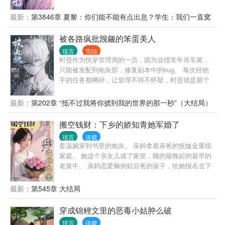
个马甲……陷入迷之沉默。
个选择： ——要么嫁给一个让她结婚后让着小三的自
以为是妈宝男，要么下乡去穷乡僻壤的地方当知青。
最新：
第3846章 夏黎：你们能不能有点出息？学生：我们一直窝
夏黎：拳头硬了！就这样的小白脸，我一拳能打一个
窝囊囊
加强连！ 努力为首长爹官复原职，成为首长爹最贴心
被各路疯批觊觎的笨蛋美人
的米虫小棉袄好好养老他不香吗？ 可是努力着，努力
现言
完结
着，夏黎回头一看。 嗯？我这军职怎么比我首长爹还
时茭作为快穿管理局的一员，因为业绩常年吊车尾，
高了？ 南岛一大队来了位漂亮新知青，小姑娘一身痞
只能被发配到炮灰部，修复副本中的bug。 每次经他
气，听说一脚就能把人踹骨折，思想不正，和她亲近
手的任务都稀碎，让管理不得不怀疑，时茭就是那个
绝对会倒霉！ 不久后…… 队员们挑着扁担，挥汗如雨
bug，还是对手派到他们公司的卧底。 系统222：不可
的为甘蔗地浇水。 夏黎靠着玻璃瓶子、注射器弄出自
能！绝对不可能！我的宿主我知道，他只是笨，他绝
最新：
第202章 “抵不过我将你掳到我的世界的那一秒”（大结局）
动水泵浇地。 村民们多用了一点蜡烛，心疼得心绞
对的忠心。 时茭也是有口难言，每次都被BT关进小黑
痛。 夏梨用一点儿盐和碳粉做成干电池，用上免费电
屋里，吃尽各种苦头，他好辛苦的。 被关记不得多少
搬空钱财：下乡的娇知青她军婚了
灯。 队员们：不行！！！夏黎必须得好好亲近！ 夏
次的时茭：心如止水.JPG 算了，躺平任…… 副本
黎：谢邀，已被特招入伍，目前在“国家队”。 —— 海
现言
连载
一：处处陷害真少爷的假少爷 副本二：虫族假装虫母
军陆战队最冷漠、禁欲，无人敢亲近的军官陆定远，
姜温婉穿到书里的炮灰。 亲妈拿着亲爸的抚恤金重组
的小雌虫 副本三：众人心头的白月光 副本四：校园文
第一次见未来媳妇，她在和人贩子买孩子（误）。 第
家庭。 她这个亲女儿成了家里，睡的最晚起的最早的
里欺负主角攻的恶毒炮灰 …… 时茭：来不了了，身体
二次见媳妇，她在黑市倒买倒卖（误）。 第三次见媳
老黄牛。 亲妈恋爱脑倒贴后爸的孩子，给她报名去下
要垮掉了，申请休息，呜呜呜…… 222：你先交代对
妇，她在帮特务修无线电发射台（误）。 陆定远：
乡？ 就连她的工作，未婚夫，统统都要给继妹？ 不！
方公司老板为什么要给你打钱，你还真是卧底呀?！
…… 后来：真香！
她姜温婉名字虽然温婉，性子可野蛮，外加心黑手
最新：
第545章 大结局
（主角受会因为一些剧情做出点坏事，不要骂他，骂
狠。 你给我报名，我反手给继妹也报名。 继父还想欺
我就行）
负她，她反手打骨折，正好去医院开二斤排骨票。 她
穿成锦鲤文里的恶毒小姑肿么破
要好好补补，不然打人的力气都没有，只能打个骨折
现言
连载