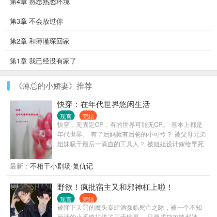
第4章 熟悉熟悉环境
第3章 不会放过你
第2章 和薄谨琛回家
第1章 我已经没有家了
《薄总的小娇妻》推荐
快穿：在年代世界悠闲生活
现言
完结
快穿，无固定CP，有的世界可能无CP。 基本上都是
年代世界。 有了后妈就有后爸的小可怜？ 被父母兄弟
姐妹吸干最后一滴血的工具人？ 被姐姐设计嫁给早死
兵哥哥的妹妹？ 被亲妈忽视而死亡的小女儿（无cp）
被出继的长女 被超生的二女儿 被捡来的弃婴(无cp) 被
最新：
不相干小剧场·复仇记
恩将仇报的村姑 被当挡箭牌的知青 被抛弃的原配
…… 当满级大佬长宁穿成这些小可怜儿，看她如何摆
野欲！疯批宿主又和邪神杠上啦！
脱命运，活出精彩。 排雷： 快穿爽文。 有金手指。
现言
完结
有空间，空间里啥都有。 所以，不要纠结丹药够不够
被降下天罚的魔头秦肆酒濒临死亡之际，被一个不知
的问题了，真的有好多
死活的小系统拉进了三千世界。 只要成功攻略邪神，