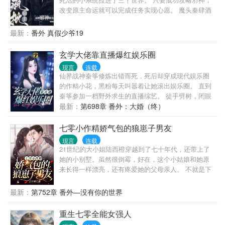
改变原主命运就可以完成任务实现心愿。 魔头秦肆酒
只有一个心愿。 死亡。 他早就厌倦了现在这种生活。
好不容易和那个碎嘴子天道达成共识，在自己废了修
最新：
番外 真假少爷19
为降下天罚那刻终于能解脱。 结果又突然出了这么个
糟心的事。 那还能怎么办？ 早完成任务早去死啊！
玄学大佬靠直播爆红娱乐圈
系统：出去吹牛逼一辈子！我找到了个比邪神更像个
现言
连载
反派的大佬！ 甜文世界中： 秦肆酒微眯着眼睛躺在沙
仙界战神秦筝修炼出错而死，死后却穿成现代娱乐圈
发上，一脚踹翻了跪在身旁的男人。 男人不气反笑，
的作精小花，黑粉每天叫嚣着让她滚出娱乐圈。 直到
勾着嘴角笑得更野：“宝贝乖。” 灵异文世界中： 秦肆
秦筝参加一档野外求生的直播综艺。 徒手劈树，闭眼
酒拎着符咒把恶鬼钉在墙上，恶鬼轻飘飘摘下符咒碾
射大雕，勇闯荒屋并手撕女鬼；算卦看相，帮队友避
最新：
第698章 番外：大婚（终）
碎，眼底欲望浓烈：“宝贝，不如让我换个死法？” ....
险，多日烈阳无雨，还能开坛做法求雨！ 网友们震惊
1v1，攻都是一个人。
傻眼，纷纷黑转粉，哭喊着让秦筝帮他们算命！ 后
七零小作精娇气包的狼崽子男友
来，他们还发现明星导演争抢着给秦筝送钱，豪门大
现言
连载
佬将她奉为座上宾，玄门大师恭敬地叫她祖宗！ 某位
21世纪的大小姐陆西橙穿越到了七十年代，还带上了
病恹恹的当红顶流，还是豪门小少爷，出了名的高冷
她的小别墅。虽然很倒霉，好在，这个小姑娘和她原
不好惹，可是在秦筝面前却超级听话，乖巧温柔。 别
来长得一样漂亮，还有疼爱她的父母亲人。 不就是下
人问及他们的关系，秦筝直女发言：“过命的好兄弟交
乡嘛，她去改造农村还是农村改造她还不一定呢！ 望
情。” 姜尧眼眸偏执，“我的命归你，你归我好不好？”
着掰了几个玉米就红通通的掌心，陆西橙哭唧唧：干
最新：
第752章 番外—没有你的世界
农活太辛苦了，她想回家！ 霍竞川是村里有名的狼崽
子，打起架来不要命，大家都怕他，唯独那个娇滴滴
重生七零全能女强人
的女知青，好像看不懂脸色一般，总往自己面前凑，