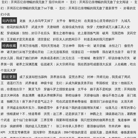
-
-
玄幻：开局百亿倍增幅的我无敌了 茄仔向前冲
玄幻：开局百亿倍增幅的我无敌了全文阅读
玄
对劲？
-
-
幻：开局百亿倍增幅的我无敌了txt下载
玄幻：开局百亿倍增幅的我无敌了最新章节
好看的玄
幻小说
站内强推
龙族
夫人你马甲又掉了
太平令
黎明之剑
在美漫当心灵导师的日子
九域凡
仙
校花的贴身高手
武道大帝
天唐锦绣
在港综成为传说
快穿：尤物穿成万人嫌工具人女
配
穿成疯娘：别怕，好日子在后头
重生之都市修仙
史上最强炼气期
破局
无限恐怖
灵药空
间：五灵根才是完美道基
清宫妾妃
奸臣夫人的悠闲日子
剑道圣体的我只想躺平
经典收藏
开局万倍地图，苟到天荒地老
万古神帝
我有一剑
诸天窃贼
永恒之门
傲世丹
神
诸天旅行从地下交通站开始
二次元选项系统
综漫征召
一剑独尊
我在诸天当皇子
箱子里
的女儿国，我成了她们的神
肉身成圣者的二次元生活
一世倾城
教皇陛下，听说你修为尽失
诸
界第一因
诸界之深渊恶魔
征战诸天：从大宗师开始
我在西游苟成最强大反派
人在截教，吃出
个混元大罗
最近更新
成了反派却想当舔狗
异界游乐场
蛮荒古界记
封神：拜师元始，我竟成了周武
王
逍遥行万古
武界修道
神级卡徒
玄幻：从成为家族灵兽开始
帝国权杖
逆女！他镇压大
凶，你逐他出宗？
聚灵飞升
穿越斗罗之擂鼓瓮金锤
太平令
娘子真不是蛇妖
洪荒：开局拾取
盘古大神词条
兽血沸腾
修真从养猪豚开始
寒棺仙缘传
天骄修仙路：修仙不卷怎么修
巫门诡
道
独断万古！座下弟子皆是气运之子
苟在武道世界称尊做祖
最强宗门从收徒开始
太清天师
道
开局盗走徐凤年实力，我称霸雪中
多子多福？我的道侣能增加天赋！
仙落凡尘：将军的掌心
娇
情根废材？不，情道尊师
洪荒：这三界，还是朕说了算！
神戮之主
满级基础刀法，屠戮整
个武道
这个仙门全靠玩家
三界至尊：我要和瑶池双修
我只想安静的做两界生意
鬼道修神
缓
归乡
病娇师尊：我的徒儿又想跑了！
张三丰传承人异界行
最强修仙弱鸡
市井武神
修仙
KPI
大荒玄穹彝荒录
混沌掌印
黑色旋涡：356个暗蚀的童话
超级无敌，选择系统
修炼废柴闯