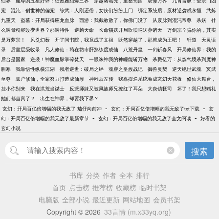
仙界
魔尊的五星好评：绩效她甜爆三界
穿越诸葛亮，重整蜀国
双修万界
九霄雷脉：全宗门团
宠
混沌：创世神的偏宠
综武：人刚还俗，女侠们纷纷上门
绑定系统后，废材逆袭成永恒
武炼
九重天
盗墓：开局获得应龙血脉
西游：我截教散了，你佛门没了
从废脉到混沌帝尊
杀妖
什
么叫骨粉能改变世界？那叫特性
逆麟天命
长命猫妖开局吹唢呐送葬诸天
万剑宗？骗你的，其实
是万萝宗！
风爻幻薮
开了间书院，我竟成了文祖
既然穿越了，那就成为王吧！
轩道
天灵语
录
后室层级收录
凡人修仙：苟在坊市肝熟练度成仙
八荒丹皇
一剑斩春风
开局修仙界：我的
后台是国家
逆袭！神魔血脉掌碎焚天
一眼诛神我的神瞳能斩万物
杀戮亿万：从炼气境杀到魔神
胆寒
我靠悟性纵横江湖
残者逆世：破局之绊
魂穿之皇族战记
御兽灵契
逆天绝世武魂
冥武
至尊
农户修仙，全家努力打造成仙族
神雕后左传
我靠摆烂系统卷成玄幻天花板
修仙大舞台，
挂小你别来
我在洪荒当谋士
反派师妹又被凤族师兄撩红了耳朵
大炎镇抚司
坏了！我只想赠礼
她们都当真了？
出生在神界，却要我下界？
-
-
玄幻：开局百亿倍增幅的我无敌了 茄仔向前冲
玄幻：开局百亿倍增幅的我无敌了txt下载
玄
-
-
幻：开局百亿倍增幅的我无敌了最新章节
玄幻：开局百亿倍增幅的我无敌了全文阅读
好看的
玄幻小说
搜索
书库
分类
作者
全本
排行
首页
点击榜
推荐榜
收藏榜
临时书架
电脑版
全部小说
最近更新
网站地图
会员书架
Copyright © 2026
33言情 (m.x33yq.org)