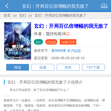
玄幻：开局百亿倍增幅的我无敌了
首页
>>
玄幻
>>
玄幻：开局百亿倍增幅的我无敌了
玄幻：开局百亿倍增幅的我无敌了
作者：
茄仔向前冲
玄幻
已完结
1448 万字
最新章节：
第3000章 全力以赴
最后更新：2026-08-09 22:45:19
阅读
收藏
推荐
TXT下载
玄幻：开局百亿倍增幅的我无敌了小说简介
李太行开始研究，有了百亿倍增幅能干什么？
……
随着李太行一边修仙，一边研究，百亿倍增幅不仅增幅物品，还增幅自身，增
幅宠物，于是，慢慢地，他发现，啥也能百亿倍增幅是啥也能增幅，下至一
倍，上至百亿倍，随心所欲。