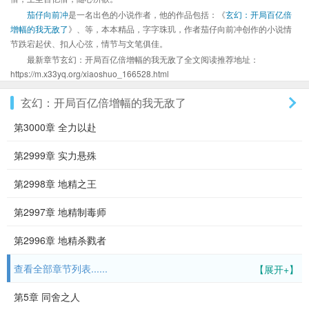
茄仔向前冲
是一名出色的小说作者，他的作品包括：《
玄幻：开局百亿倍
增幅的我无敌了
》、等，本本精品，字字珠玑，作者茄仔向前冲创作的小说情
节跌宕起伏、扣人心弦，情节与文笔俱佳。
最新章节玄幻：开局百亿倍增幅的我无敌了全文阅读推荐地址：
https://m.x33yq.org/xiaoshuo_166528.html
玄幻：开局百亿倍增幅的我无敌了
第3000章 全力以赴
第2999章 实力悬殊
第2998章 地精之王
第2997章 地精制毒师
第2996章 地精杀戮者
查看全部章节列表......
【展开+】
第5章 同舍之人