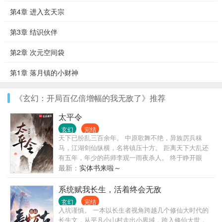
第4章 进入玄天宗
第3章 结识伙伴
第2章 次元空间袋
第1章 落月镇的小财神
《玄幻：开局百亿倍增幅的我无敌了》推荐
太平令
玄幻
完结
天下已纷乱三百余年。 中原歌舞不绝，异族厉兵秣
马，江湖剑仙纵横，名将镇压十方。 距离天下大乱还
有五年，年少的药师李观一雨夜杀人。 终于睁开眼
睛，看到这人间乱世。 马蹄之下累累白骨，名将，美
最新：
实体书来啦～
人，江湖，神兵，百姓，法相。 古来唯见白骨黄沙
田！ 儒生，铁蹄踏碎；佛陀，长枪扫平！ 贫道李观
系统赋我长生，活着终会无敌
一，请这座天下赴死！
玄幻
完结
入坑谨慎。 一本以长生者视角跨越几个修仙大时代的
长生文，从平凡小山村走出小界域，跨入修仙大世，