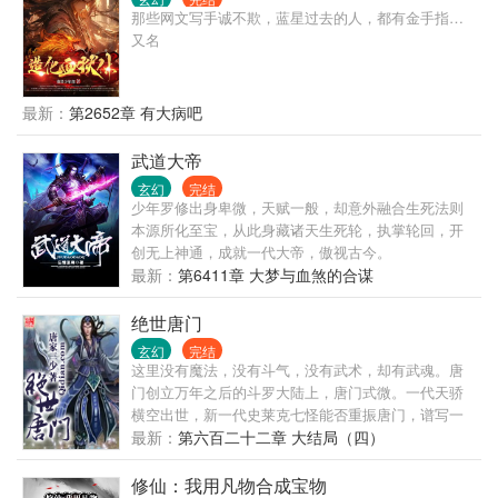
率，打鸡爆一切，打鸡爆顶级。
那些网文写手诚不欺，蓝星过去的人，都有金手指…
又名
最新：
第2652章 有大病吧
武道大帝
玄幻
完结
少年罗修出身卑微，天赋一般，却意外融合生死法则
本源所化至宝，从此身藏诸天生死轮，执掌轮回，开
创无上神通，成就一代大帝，傲视古今。
最新：
第6411章 大梦与血煞的合谋
绝世唐门
玄幻
完结
这里没有魔法，没有斗气，没有武术，却有武魂。唐
门创立万年之后的斗罗大陆上，唐门式微。一代天骄
横空出世，新一代史莱克七怪能否重振唐门，谱写一
曲绝世唐门之歌？ 百万年魂兽，手握日月摘星辰的死
最新：
第六百二十二章 大结局（四）
灵圣法神，导致唐门衰落的全新魂导器体系。一切的
神奇都将一一展现。 唐门暗器能否重振雄风，唐门能
修仙：我用凡物合成宝物