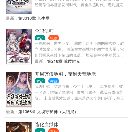
经历修仙界蓬勃发展时代、黄金鼎盛时代、规则崩灭
时代，黑暗大动乱时代，万灵皆寂时代…… 陈浔穿越
到浩瀚无垠的修仙界，觉醒长生系统，竟然还送了一
最新：
第3010章 长生烬
头长生灵兽为伴。 我陈浔对打打杀杀没有兴趣，也不
想招惹任何人，只想带着老牛看遍世间繁华。 一个不
全职法师
经意，他露出了腰间的三把开山斧，又一个不经意，
玄幻
完结
露出了那十六块腹肌。 他缓缓戴上了悍匪头套，露出
一觉醒来，世界巨变。 藏匿于西湖下的图腾玄蛇，屹
阴沉微笑：“我陈浔和老牛最讲道理。” 整个诸天万界
立时如摩天大厦。 游荡在古都城墙外的亡灵大军，它
颤抖了，他套……套上了。 一个炼气期的火球术突然
们只听从皇陵下传出的低语。 埃及金字塔中的冥王，
被激发，像是被加成了数千上万倍，无尽业火燃尽天
它和它的部众始终觊觎着东方大地！ 伦敦有着伟大的
最新：
第218章 荒度时光
穹，万灵寂灭…… “阁下虽然很强，但还不足以让我用
驯龙世家。 希腊帕特农圣山上，有神女祈福。 威尼斯
出第三把开山斧。” —尼古拉斯悍匪，陈浔。
被誉为水系魔法之都。 奈斯卡巨画从沉睡中苏醒。 贺
开局万倍地图，苟到天荒地老
兰山风与雨侵蚀出的岩纹，组成一只眼，山脊是眶，
玄幻
连载
数万年来凝视着上苍。
我叫叶歌，穿越而来，今年十五岁，十二岁那年，被
一老道，哄骗至缥缈宗，做关门弟子，说我有成仙之
资。 上山后我才知道，原来是这么个关门弟子，每天
负责关大门，和扫地，其实就是杂役弟子。 还好得
到，9999倍爆率地图系统。 弱鸡的叶歌，进图随便打
最新：
第1066章 太境守护神（大结局）
了只鸡，爆了一地装备，从此便一发不可收拾，成为
杀鸡狂魔。 没灵石了，去杀鸡，没丹药，去杀鸡，没
造化血狱体
功法，去杀鸡，总之缺什么都去打鸡。 他坚信这个爆
玄幻
完结