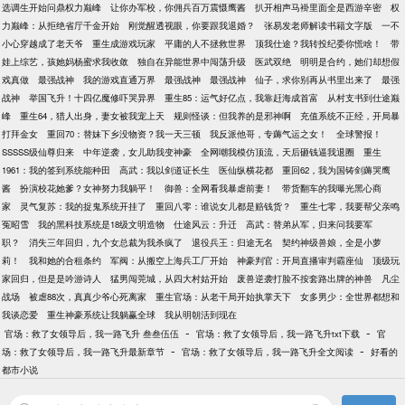
选调生开始问鼎权力巅峰
让你办军校，你佣兵百万震慑鹰酱
扒开相声马褂里面全是西游辛密
权
力巅峰：从拒绝省厅千金开始
刚觉醒透视眼，你要跟我退婚？
张易发老师解读书籍文字版
一不
小心穿越成了老天爷
重生成游戏玩家
平庸的人不拯救世界
顶我仕途？我转投纪委你慌啥！
带
娃上综艺，孩她妈杨蜜求我收敛
独自在异能世界中闯荡升级
医武双绝
明明是合约，她们却想假
戏真做
最强战神
我的游戏直通万界
最强战神
最强战神
仙子，求你别再从书里出来了
最强
战神
举国飞升！十四亿魔修吓哭异界
重生85：运气好亿点，我靠赶海成首富
从村支书到仕途巅
峰
重生64，猎人出身，妻女被我宠上天
规则怪谈：但我养的是邪神啊
充值系统不正经，开局暴
打拜金女
重回70：替妹下乡没物资？我一天三顿
我反派他哥，专薅气运之女！
全球警报！
SSSSS级仙尊归来
中年逆袭，女儿助我变神豪
全网嘲我模仿顶流，天后砸钱逼我退圈
重生
1961：我的签到系统能种田
高武：我以剑道证长生
医仙纵横花都
重回62，我为国铸剑薅哭鹰
酱
扮演校花她爹？女神努力我躺平！
御兽：全网看我暴虐前妻！
带货翻车的我曝光黑心商
家
灵气复苏：我的捉鬼系统开挂了
重回八零：谁说女儿都是赔钱货？
重生七零，我要帮父亲鸣
冤昭雪
我的黑科技系统是18级文明造物
仕途风云：升迁
高武：替弟从军，归来问我要军
职？
消失三年回归，九个女总裁为我杀疯了
退役兵王：归途无名
契约神级兽娘，全是小萝
莉！
我和她的合租条约
军阀：从搬空上海兵工厂开始
神豪判官：开局直播审判霸座仙
顶级玩
家回归，但是是吟游诗人
猛男闯莞城，从四大村姑开始
废兽逆袭打脸不按套路出牌的神兽
凡尘
战场
被虐88次，真真少爷心死离家
重生官场：从老干局开始执掌天下
女多男少：全世界都想和
我谈恋爱
重生神豪系统让我躺赢全球
我从明朝活到现在
-
-
官场：救了女领导后，我一路飞升 叁叁伍伍
官场：救了女领导后，我一路飞升txt下载
官
-
-
场：救了女领导后，我一路飞升最新章节
官场：救了女领导后，我一路飞升全文阅读
好看的
都市小说