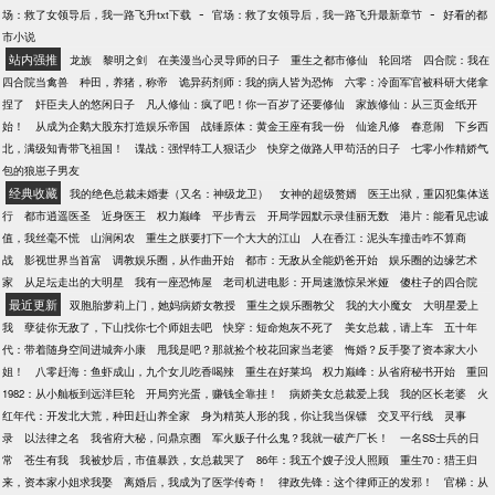
-
-
场：救了女领导后，我一路飞升txt下载
官场：救了女领导后，我一路飞升最新章节
好看的都
市小说
站内强推
龙族
黎明之剑
在美漫当心灵导师的日子
重生之都市修仙
轮回塔
四合院：我在
四合院当禽兽
种田，养猪，称帝
诡异药剂师：我的病人皆为恐怖
六零：冷面军官被科研大佬拿
捏了
奸臣夫人的悠闲日子
凡人修仙：疯了吧！你一百岁了还要修仙
家族修仙：从三页金纸开
始！
从成为企鹅大股东打造娱乐帝国
战锤原体：黄金王座有我一份
仙途凡修
春意闹
下乡西
北，满级知青带飞祖国！
谍战：强悍特工人狠话少
快穿之做路人甲苟活的日子
七零小作精娇气
包的狼崽子男友
经典收藏
我的绝色总裁未婚妻（又名：神级龙卫）
女神的超级赘婿
医王出狱，重囚犯集体送
行
都市逍遥医圣
近身医王
权力巅峰
平步青云
开局学园默示录佳丽无数
港片：能看见忠诚
值，我丝毫不慌
山涧闲农
重生之朕要打下一个大大的江山
人在香江：泥头车撞击咋不算商
战
影视世界当首富
调教娱乐圈，从作曲开始
都市：无敌从全能奶爸开始
娱乐圈的边缘艺术
家
从足坛走出的大明星
我有一座恐怖屋
老司机进电影：开局速激惊呆米娅
傻柱子的四合院
最近更新
双胞胎萝莉上门，她妈病娇女教授
重生之娱乐圈教父
我的大小魔女
大明星爱上
我
孽徒你无敌了，下山找你七个师姐去吧
快穿：短命炮灰不死了
美女总裁，请上车
五十年
代：带着随身空间进城奔小康
甩我是吧？那就捡个校花回家当老婆
悔婚？反手娶了资本家大小
姐！
八零赶海：鱼虾成山，九个女儿吃香喝辣
重生在好莱坞
权力巅峰：从省府秘书开始
重回
1982：从小舢板到远洋巨轮
开局穷光蛋，赚钱全靠挂！
病娇美女总裁爱上我
我的区长老婆
火
红年代：开发北大荒，种田赶山养全家
身为精英人形的我，你让我当保镖
交叉平行线
灵事
录
以法律之名
我省府大秘，问鼎京圈
军火贩子什么鬼？我就一破产厂长！
一名SS士兵的日
常
苍生有我
我被炒后，市值暴跌，女总裁哭了
86年：我五个嫂子没人照顾
重生70：猎王归
来，资本家小姐求我娶
离婚后，我成为了医学传奇！
律政先锋：这个律师正的发邪！
官梯：从