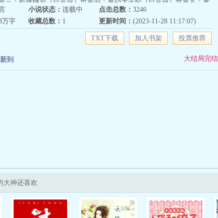
界三：乾隆继后（已完成）世界四：胤礽太子妃（已完成）世界五：孝
言
小说状态：
连载中
点击总数：
3246
完成）世界六：皇太极的皇后（已完成）世界七：胤禟嫡福晋（已完
28万字
收藏总数：
1
更新时间：
(2023-11-28 11:17:07)
隆科多的原配（已完成）世界九：雍正的皇后（已完成）世界十：胤祺
成）世界十一：小玉儿（已完成）世界十二：十三福晋（正在更新
TXT下载
加入书架
投票推荐
大结局完结
新到
的大神还喜欢