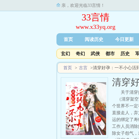
亲，欢迎光临33言情！
33言情
www.x33yq.org
首页
阅读历史
今日更新
玄幻
奇幻
武侠
都市
历史
首页
>
古言
>
清穿好孕：一不小心活
清穿
关于清穿
（清穿架空＋
个世界不一定
直接走人，弃
运的绑定了寿
工作人员消除
除女子怨气，