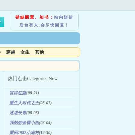
错缺断章、加书：
站内短信
后台有人,会尽快回复！
春
穿越
女生
其他
热门点击
Categories New
官路红颜
(08-21)
重生大时代之王
(08-07)
逐道长青
(08-05)
我的郁金香小姐
(03-04)
重回1982小渔村
(12-30)