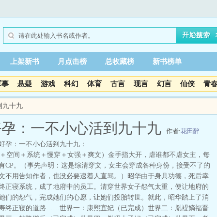
上架新书
月点击榜
总收藏榜
新书榜单
军事
悬疑
游戏
科幻
体育
古言
现言
幻言
仙侠
青
到九十九
好孕：一不小心活到九十九
作者:
花田醉
好孕：一不小心活到九十九：
空间＋系统＋慢穿＋女强＋爽文）金手指大开，虐谁都不虐女主，每
有CP。（事先声明：这是综清穿文，女主会穿成各种身份，接受不了的
文不用告知作者，也没必要逮着人直骂。）昭华由于身具功德，死后幸
终正寝系统，成了地府中的员工。清穿世界女子怨气太重，便让地府的
她们的怨气，完成她们的心愿，让她们投胎转世。就此，昭华踏上了消
寿终正寝的道路……世界一：康熙宜妃（已完成）世界二：胤褆嫡福晋