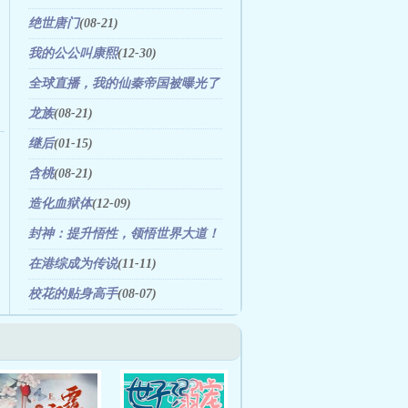
绝世唐门
(08-21)
我的公公叫康熙
(12-30)
全球直播，我的仙秦帝国被曝光了
(01-28)
龙族
(08-21)
继后
(01-15)
含桃
(08-21)
造化血狱体
(12-09)
封神：提升悟性，领悟世界大道！
(08-21)
在港综成为传说
(11-11)
校花的贴身高手
(08-07)