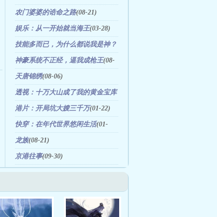
06)
农门婆婆的诰命之路
(08-21)
娱乐：从一开始就当海王
(03-28)
技能多而已，为什么都说我是神？
(11-25)
神豪系统不正经，逼我成枪王
(08-
07)
天唐锦绣
(08-06)
透视：十万大山成了我的黄金宝库
(09-04)
港片：开局坑大嫂三千万
(01-22)
快穿：在年代世界悠闲生活
(01-
22)
龙族
(08-21)
京港往事
(09-30)