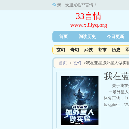
亲，欢迎光临33言情！
33言情
www.x33yq.org
首页
阅读历史
今日更新
玄幻
奇幻
武侠
都市
历史
首页
>
玄幻
>
我在蓝星抓外星人做实
我在
关于我在
一场外星入侵
恢复正轨，但
应运而生，继