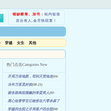
错缺断章、加书：
站内短信
后台有人,会尽快回复！
春
穿越
女生
其他
热门点击
Categories New
开局万倍地图，苟到天荒地老
(04-
05)
当年万里觅封侯
(08-21)
被各路疯批觊觎的笨蛋美人
(01-
18)
黑心知青带百亿物资在六零杀麻了
(11-25)
穿越四合院之开局落户四合院
(08-