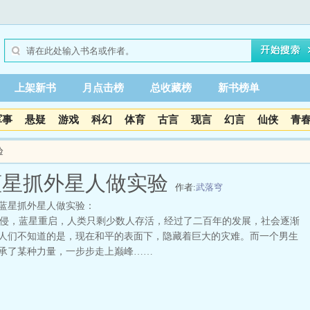
上架新书
月点击榜
总收藏榜
新书榜单
军事
悬疑
游戏
科幻
体育
古言
现言
幻言
仙侠
青
验
蓝星抓外星人做实验
作者:
武落穹
蓝星抓外星人做实验：
，蓝星重启，人类只剩少数人存活，经过了二百年的发展，社会逐渐
人们不知道的是，现在和平的表面下，隐藏着巨大的灾难。而一个男生
承了某种力量，一步步走上巅峰……