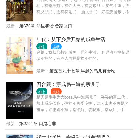
柱，有秦淮茹，有许大茂，有贾东旭... 戾气不重，没
有屎尿屁，没有符箓咒... 新人开书，好看您留步，不
好您别骂 我瞎写，您瞎看，谢谢！
最新：
第676章 邻里和谐 贾家回归
年代：从下乡后开始的咸鱼生活
都市
连载
穿越，我却只想过咸鱼一样的生活。 但是有些事情是
躲不掉的，有些人同样是挡不住的。
最新：
第五百九十七章 早起的鸟儿有食吃
四合院：穿成易中海的亲儿子
都市
完结
易天赐重生为大boss易中海亲儿子，妥妥的富二代，
加上系统傍身，傻柱不再受庇护，聋老太也不再是老
祖宗，谁也跑不掉，秦淮茹、娄晓娥、秦京茹、于
莉、于海棠、何雨水......
最新：
第2791章 口是心非
我一个演员，会点功夫很合理吧？