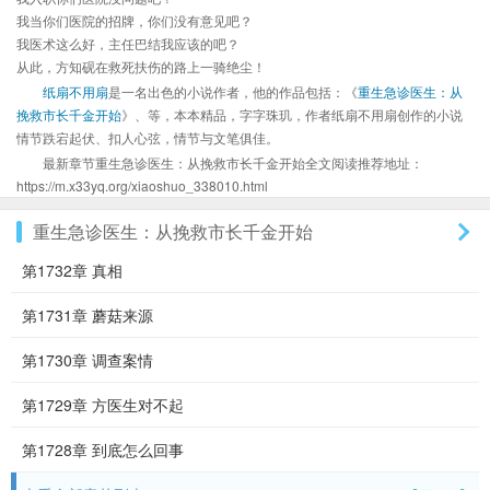
我当你们医院的招牌，你们没有意见吧？
我医术这么好，主任巴结我应该的吧？
从此，方知砚在救死扶伤的路上一骑绝尘！
纸扇不用扇
是一名出色的小说作者，他的作品包括：《
重生急诊医生：从
挽救市长千金开始
》、等，本本精品，字字珠玑，作者纸扇不用扇创作的小说
情节跌宕起伏、扣人心弦，情节与文笔俱佳。
最新章节重生急诊医生：从挽救市长千金开始全文阅读推荐地址：
https://m.x33yq.org/xiaoshuo_338010.html
重生急诊医生：从挽救市长千金开始
第1732章 真相
第1731章 蘑菇来源
第1730章 调查案情
第1729章 方医生对不起
第1728章 到底怎么回事