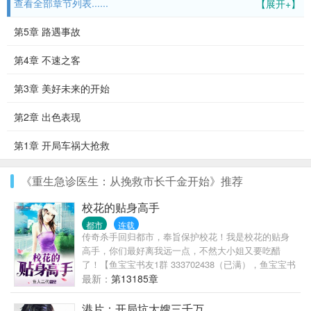
查看全部章节列表......
【展开+】
第5章 路遇事故
第4章 不速之客
第3章 美好未来的开始
第2章 出色表现
第1章 开局车祸大抢救
《重生急诊医生：从挽救市长千金开始》推荐
校花的贴身高手
都市
连载
传奇杀手回归都市，奉旨保护校花！我是校花的贴身
高手，你们最好离我远一点，不然大小姐又要吃醋
了！【鱼宝宝书友1群 333702438（已满），鱼宝宝书
友2群 417723151】
最新：
第13185章
港片：开局坑大嫂三千万