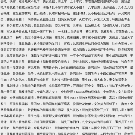
去吧
快穿：短命炮灰不死了
美女总裁，请上车
五十年代：带着随身空间进城奔小康
甩我是
吧？那就捡个校花回家当老婆
悔婚？反手娶了资本家大小姐！
八零赶海：鱼虾成山，九个女儿吃
香喝辣
重生在好莱坞
权力巅峰：从省府秘书开始
重回1982：从小舢板到远洋巨轮
开局穷光
蛋，赚钱全靠挂！
病娇美女总裁爱上我
我的区长老婆
火红年代：开发北大荒，种田赶山养全
家
身为精英人形的我，你让我当保镖
交叉平行线
灵事录
以法律之名
我省府大秘，问鼎京
圈
军火贩子什么鬼？我就一破产厂长！
一名SS士兵的日常
苍生有我
我被炒后，市值暴跌，女
总裁哭了
86年：我五个嫂子没人照顾
重生70：猎王归来，资本家小姐求我娶
离婚后，我成为了
医学传奇！
律政先锋：这个律师正的发邪！
官梯：从选调生开始问鼎权力巅峰
让你办军校，你
佣兵百万震慑鹰酱
扒开相声马褂里面全是西游辛密
权力巅峰：从拒绝省厅千金开始
刚觉醒透视
眼，你要跟我退婚？
张易发老师解读书籍文字版
一不小心穿越成了老天爷
重生成游戏玩家
平
庸的人不拯救世界
顶我仕途？我转投纪委你慌啥！
带娃上综艺，孩她妈杨蜜求我收敛
独自在异
能世界中闯荡升级
医武双绝
明明是合约，她们却想假戏真做
最强战神
我的游戏直通万界
最
强战神
最强战神
仙子，求你别再从书里出来了
最强战神
举国飞升！十四亿魔修吓哭异界
重
生85：运气好亿点，我靠赶海成首富
从村支书到仕途巅峰
重生64，猎人出身，妻女被我宠上
天
规则怪谈：但我养的是邪神啊
充值系统不正经，开局暴打拜金女
重回70：替妹下乡没物资？
我一天三顿
我反派他哥，专薅气运之女！
全球警报！SSSSS级仙尊归来
中年逆袭，女儿助我变
神豪
全网嘲我模仿顶流，天后砸钱逼我退圈
重生1961：我的签到系统能种田
高武：我以剑道证
长生
医仙纵横花都
重回62，我为国铸剑薅哭鹰酱
扮演校花她爹？女神努力我躺平！
御兽：全
网看我暴虐前妻！
带货翻车的我曝光黑心商家
灵气复苏：我的捉鬼系统开挂了
重回八零：谁说
女儿都是赔钱货？
重生七零，我要帮父亲鸣冤昭雪
我的黑科技系统是18级文明造物
仕途风云：
升迁
高武：替弟从军，归来问我要军职？
消失三年回归，九个女总裁为我杀疯了
退役兵王：归
途无名
契约神级兽娘，全是小萝莉！
我和她的合租条约
军阀：从搬空上海兵工厂开始
神豪判
官：开局直播审判霸座仙
顶级玩家回归，但是是吟游诗人
猛男闯莞城，从四大村姑开始
废兽逆