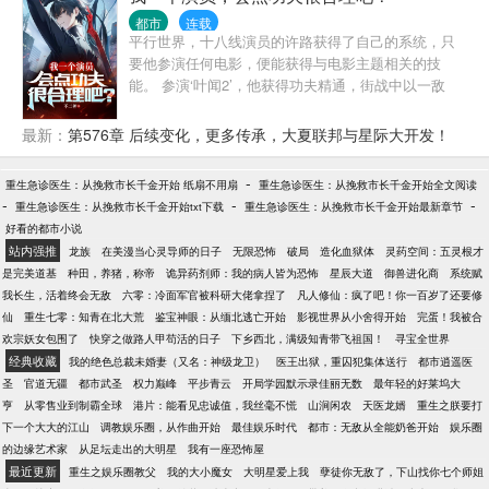
都市
连载
平行世界，十八线演员的许路获得了自己的系统，只
要他参演任何电影，便能获得与电影主题相关的技
能。 参演‘叶闻2’，他获得功夫精通，街战中以一敌
五，轻松搞定，让正在观看他直播的观众目瞪口呆。
许风表示：我一个演员，会点功夫很合理吧！ 粉丝：
最新：
第576章 后续变化，更多传承，大夏联邦与星际大开发！
都被请去警局喝茶了，你觉得合理吗？ 参演鉴宝片，
【大结局】
他获得文物鉴赏与造假工艺，在古玩一条街成功捡
-
重生急诊医生：从挽救市长千金开始 纸扇不用扇
重生急诊医生：从挽救市长千金开始全文阅读
漏，开局十万倍利润。 参演推理片，他获得破案精通
-
-
-
重生急诊医生：从挽救市长千金开始txt下载
重生急诊医生：从挽救市长千金开始最新章节
与犯罪精通，提出完美犯罪理论，让警方如临大敌。
好看的都市小说
参演盗墓片，他获得十六字风水秘术绝技，直言某地
站内强推
龙族
在美漫当心灵导师的日子
无限恐怖
破局
造化血狱体
灵药空间：五灵根才
有大墓，再度被请去局里喝茶。 …… 当仙侠剧组慕名
是完美道基
种田，养猪，称帝
诡异药剂师：我的病人皆为恐怖
星辰大道
御兽进化商
系统赋
而来找到他的时候，所有粉丝全都绷不住了！
我长生，活着终会无敌
六零：冷面军官被科研大佬拿捏了
凡人修仙：疯了吧！你一百岁了还要修
仙
重生七零：知青在北大荒
鉴宝神眼：从缅北逃亡开始
影视世界从小舍得开始
完蛋！我被合
欢宗妖女包围了
快穿之做路人甲苟活的日子
下乡西北，满级知青带飞祖国！
寻宝全世界
经典收藏
我的绝色总裁未婚妻（又名：神级龙卫）
医王出狱，重囚犯集体送行
都市逍遥医
圣
官道无疆
都市武圣
权力巅峰
平步青云
开局学园默示录佳丽无数
最年轻的好莱坞大
亨
从零售业到制霸全球
港片：能看见忠诚值，我丝毫不慌
山涧闲农
天医龙婿
重生之朕要打
下一个大大的江山
调教娱乐圈，从作曲开始
最佳娱乐时代
都市：无敌从全能奶爸开始
娱乐圈
的边缘艺术家
从足坛走出的大明星
我有一座恐怖屋
最近更新
重生之娱乐圈教父
我的大小魔女
大明星爱上我
孽徒你无敌了，下山找你七个师姐