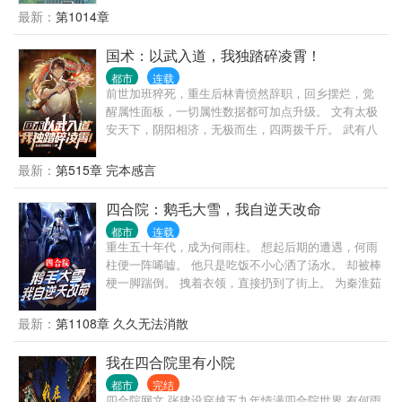
最新：
第1014章
国术：以武入道，我独踏碎凌霄！
都市
连载
前世加班猝死，重生后林青愤然辞职，回乡摆烂，觉
醒属性面板，一切属性数据都可加点升级。 文有太极
安天下，阴阳相济，无极而生，四两拨千斤。 武有八
极定乾坤，动如绷弓，发若炸雷，霸王顶心肘。 八部
金刚功+长寿功=炁体源流！ 被誉为术之尽头的炁体源
最新：
第515章 完本感言
流练至满级，可洗尽铅华，化身成圣！ 八卦掌，形意
拳，心意把，武当三十六功…… 当原本想回村摆烂的
四合院：鹅毛大雪，我自逆天改命
林青走上了一条探究生命终极形态的道路之时，才发
都市
连载
现人这一辈子，经历的一切大起大落，全部皆为昙花
重生五十年代，成为何雨柱。 想起后期的遭遇，何雨
一现。
柱便一阵唏嘘。 他只是吃饭不小心洒了汤水。 却被棒
梗一脚踹倒。 拽着衣领，直接扔到了街上。 为秦淮茹
一家付出，换来却是冷漠的赶出大门。 这一世，何雨
柱不允许这样的悲剧发生。 重活一世，他要逆天改
最新：
第1108章 久久无法消散
命！
我在四合院里有小院
都市
完结
四合院网文 张建设穿越五九年情满四合院世界 有何雨