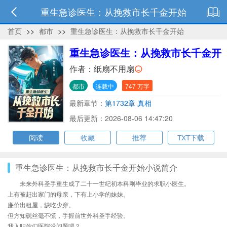
重生急诊医生：从挽救市长千金开始
首页
>>
都市
>>
重生急诊医生：从挽救市长千金开始
重生急诊医生：从挽救市长千金开
始
作者：
纸扇不用扇
都市
连载中
747 万字
最新章节：
第1732章 真相
最后更新：2026-08-06 14:47:20
阅读
收藏
推荐
TXT下载
重生急诊医生：从挽救市长千金开始小说简介
未来外科圣手重生成了二十一世纪初本科刚毕业的求职小医生。
上有被赶出家门的母亲，下有上小学的妹妹。
廉价出租屋，缺吃少穿。
但方知砚丝毫不慌，手握前世外科圣手经验。
我入职你们医院没问题吧？