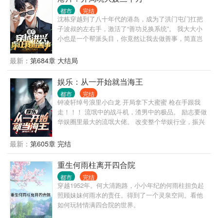
都市
完结
沈栋穿越到了八十年代的港岛，成为了洪门屯门扛把
子波叔的左右手，激活了“善功兑换系统”。 我大大小
小也是一个帮派头目，你竟然让我去做善事，简直岂
有此理。 “恭喜你杀死东兴乌鸦，救活众生，奖励善功
100点。” “恭喜你率领小弟做起了正当生意，奖励善功
最新：
第684章 大结局
500点。” “恭喜你资助福利院五百万，奖励善功5000
点。” ...... 在发现善功能够用来兑换各种东西后，沈栋
娱乐：从一开始就当海王
彻底爱上了做善事。 黄志诚：一千万善款？你确定捐
都市
完结
款人是洪兴的扛把子？ 李文彬：很难相信这个与孩子
钟凌轩绰号浪里小白龙 开局拿下大蜜蜜 枪在手跟我
们玩在一起的人是个江湖大佬。 陆启昌：沈栋有慈善
走！！！ 流氓中的战斗机，渣男中的极品。 励志要做
护体，我们动不了他。 ...... 我是洪兴扛把子沈栋，一
华娱圈里最大的流氓大佬。 改变整个华娱行业，振兴
不留神，从一个古惑仔变成了港岛最有名的大富豪和
中国电影行业 当然少不了花儿的陪伴大幂幂，天仙，
大慈善家。
许情，李晓冉，李沁，唐妍，刘师师，曾丽，高媛
最新：
第605章 完结
媛....等。
重生何雨柱离开四合院
都市
完结
穿越1952年。何大清跑路，小小年纪的何雨柱担负起
照顾妹妹何雨水的责任。得到了一个灵泉空间。看他
如何玩转情满四合院的世界。