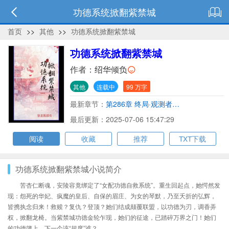
功德系统掀翻紫禁城
首页
>>
其他
>>
功德系统掀翻紫禁城
功德系统掀翻紫禁城
作者：
绍华倾负
其他
连载中
99 万字
最新章节：
第286章 终局·观测者…
最后更新：2025-07-06 15:47:29
阅读
收藏
推荐
TXT下载
功德系统掀翻紫禁城小说简介
苦杏仁断魂，安陵容竟绑定了“女配功德自救系统”。重生回起点，她愕然发
现：怨死的华妃、疯魔的皇后、自保的眉庄、为女的琴默，乃至夭折的弘辉，
皆携执念归来！救赎？复仇？登顶？她们结成颠覆联盟，以功德为刃，调香弄
权，掀翻龙椅。当紫禁城功德金轮乍现，她们的征途，已踏碎万界之门！她们
的功德簿上，下一个该“超度”谁？