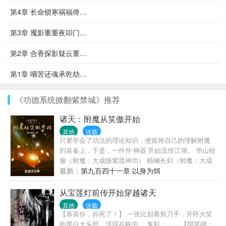
第4章 长命锁寒祸福倚…
第3章 魇影重重夜叩门…
第2章 合香探影疑云重…
第1章 咽苦还魂承乾劫…
《功德系统掀翻紫禁城》推荐
诸天：附魔从笑傲开始
其他
连载
只要学会了功法的理论知识，便能将自己的理解附魔
到装备上，于是，一件件‘神器’开始流传江湖。 华山校
服（附魔：大成级紫霞神功） 精钢长剑（附魔：大成
级辟邪剑法） 帆布鞋（附魔：大成级凌波微步） 什
最新：
第九百四十一章 以身为饵
么，不够？ 没关系，只要对功法的理解达到圆满级，
便能将功法附魔在人身上。 林远（附魔：圆满级紫霞
从宝莲灯前传开始穿越诸天
神功，圆满级独孤九剑，圆满级易筋经，圆满级降龙
其他
连载
十八掌，圆满级纵横剑术，圆满级不死印法，圆满级
【恭喜你，你死了！】 一张比划着剪刀手，开怀大笑
长生诀，圆满级……）
的黑白大头照，浮现在眸中。 鬼影：...... 【阴冥碑：