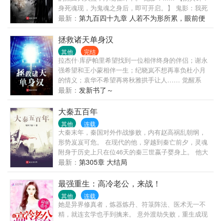
身死魂现，为鬼魂之身后，即可开启。】 鬼影：我死
了？ ...... ...... 我竟是杨蛟！ 神话世界中二郎神杨戬
最新：
第九百四十九章 人若不为形所累，眼前便
与三圣母杨婵的大哥。 现在正是杨家被灭门后。 我真
是大罗天（全书完）
死了！！！ 杨蛟当即低头看着自己虚幻不定的身躯，
拯救诸天单身汉
又望向四周，就看见面前两座孤寂简陋的小坟， 顿感
其他
完结
悲愤不已。 ...... ...... 本书又名《佛本是道，鬼亦是
拉杰什·库萨帕里希望找到一位相伴终身的伴侣；谢永
神》、《我要做天帝》、《诸天他化大自在天魔主的
强希望和王小蒙相伴一生；纪晓岚不想再辜负杜小月
奋斗日常》《谁也别给我躺，卷起来》《万万没想到
的情义；袁华不希望再将秋雅拱手让人…… 觉醒系
剑修竟是我自己》。
统，穿越万界，拯救诸天单身汉！ 我是项南，我在努
最新：
发新书了～
力！
大秦五百年
其他
连载
大秦末年，秦国对外作战惨败，内有赵高祸乱朝纲，
形势岌岌可危。 在现代的他，穿越到秦亡前夕，灵魂
附身于历史上只在位46天的秦三世嬴子婴身上。 他大
声疾呼：我绝不能让历史重演！我要延续大秦国祚五
最新：
第305章 大结局
百年！ 欢迎喜欢本书的读者们加入QQ群:1083957162
最强重生：高冷老公，来战！
其他
连载
她是异界修真者，炼器炼丹、符箓阵法、医术无一不
精，就连玄学也手到擒来。 意外渡劫失败，重生成现