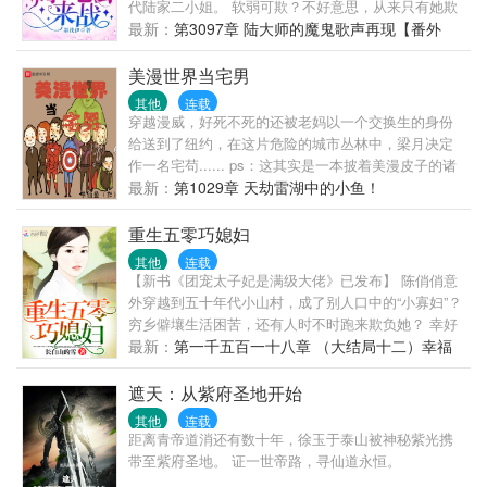
代陆家二小姐。 软弱可欺？不好意思，从来只有她欺
负别人的份！ 渣父联合小三让她与母亲净身出户？那
最新：
第3097章 陆大师的魔鬼歌声再现【番外
她便让他们一无所有！ 有人找茬？没关系，随手就给
完】
出一个倒霉套餐，让他们没空找茬。 于是重生而来的
美漫世界当宅男
陆大师很忙，不是绘制灵符、炼制丹药、熬制美容膏
其他
连载
等，就是在打脸踹渣的道路上。 至于那个风华绝代的
穿越漫威，好死不死的还被老妈以一个交换生的身份
男人，嗯……看在男人把整个人送给她的份上，那她
给送到了纽约，在这片危险的城市丛林中，梁月决定
就收下好了。 【现代架空，男强女强，爽爆无虐无误
作一名宅苟...... ps：这其实是一本披着美漫皮子的诸
会文，男女主身心干净（划重点）】
天穿越文。 ps.1：美漫世界作为主世界，诸天世界下
最新：
第1029章 天劫雷湖中的小鱼！
副本... Ps.2：一切从MC开始...
重生五零巧媳妇
其他
连载
【新书《团宠太子妃是满级大佬》已发布】 陈俏俏意
外穿越到五十年代小山村，成了别人口中的“小寡妇”？
穷乡僻壤生活困苦，还有人时不时跑来欺负她？ 幸好
有位面商店兑换系统随身，缺衣少食的年代，她一样
最新：
第一千五百一十八章 （大结局十二）幸福
可以过得精彩。 系统在手，天下我有，看谁不服？不
圆满
服盘他。 可是这突然冒出来的帅哥你是谁？为啥挡在
遮天：从紫府圣地开始
我家门口？ 某帅哥盯着眼前的小媳妇，“我是你男人，
其他
连载
你身后俩娃的爹。” 俩萌娃，“我爹早死了，你别想冒
距离青帝道消还有数十年，徐玉于泰山被神秘紫光携
充。”
带至紫府圣地。 证一世帝路，寻仙道永恒。