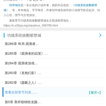
绍华倾负
是一名出色的小说作者，他的作品包括：《
功德系统掀翻紫禁
城
》、等，本本精品，字字珠玑，作者绍华倾负创作的小说情节跌宕起伏、扣
人心弦，情节与文笔俱佳。
最新章节功德系统掀翻紫禁城全文阅读推荐地址：
https://m.x33yq.org/xiaoshuo_356795.html
功德系统掀翻紫禁城
第286章 终局·观测者…
第285章 《观测者的囚笼》…
第284章 观测者游戏…
第283章 《龙袍幻影》…
第282章 《题匾之人》…
查看全部章节列表......
【展开+】
第5章 香烬锁销惊龙颜…