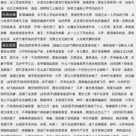
修仙：从三页金纸开始！
从成为企鹅大股东打造娱乐帝国
战锤原体：黄金王座有我一份
仙途凡
文，结局1E】读者群【南风小窝】【】欢迎进群来讨
修
抗日之将胆传奇
谍战：强悍特工人狠话少
快穿之做路人甲苟活的日子
论剧情~
经典收藏
影视编辑器
从不良人开始掠夺诸天
美漫世界当宅男
综漫之从一人开始的刀客
从
小欢喜开启诸天之旅
我能穿越诸天世界
仙武帝尊
从宝莲灯前传开始穿越诸天
影视：流窜在诸
天的收集员
诸天投影
开局一扇任意门
诸天：从魔女开始肆虐半岛
一人开局：老天师，单挑请
指教
我的替身是史蒂夫
诸天：开局成为神豪
从一人之下开始加点
斗罗：最强魂导科技，震惊
比比东
从封于修开始的灵气复苏
无限之次元旅行者
人在诸天飘到失联
最近更新
我在诡异世界开火葬场
[诡秘之主]好巧啊你也是愚者信徒？
继承诡屋？召唤古人我
暴富合理吧
小可怜到处捡尸体，全警局追着宠
斗罗：冬儿重生，我不是唐舞桐
[诡秘之主]乌鸦
童话
捞天光
斗罗：千仞雪穿绝世，重振武魂殿
王牌进化
最终进化
斗罗：开局被逼入赘，对
象宁荣荣
五岁半守江山，皇帝喊我姑奶奶
什么？你说修真界大佬全都是我弟
[全职]啊？我拿落
花狼藉？
我不是孤女吗？怎么成了诡异的崽
[全职]你一个狂剑士打什么辅助？
薄玉碎
温柔的
陷阱
漫威之影蝠
俺寻思这挺科学的
斗罗：霍云儿带着霍雨浩杀疯了
外神不在服务区
勿忘翩
跹
[全职高手]轮回经理是我，你不满意？
开局合欢宗，我靠极品饭灵根飞升
神印：白玲轩归
来，创飞炮灰剧本
搬空侯府毁东宫，重生后我杀疯了
斗罗：被史莱克抛弃，我复仇成神
神印：
给阿宝找爹，误捅了反派窝
[全职高手]霸图老板是叶修
重生七零：绝不当圣母
后宫德妃传
虞
美人不会盛开在忒修斯之船
阴缘绵绵：夫君他不对劲
神印：被月魔神骗婚后，我揣崽跑
斗罗问
答：只有我知道正确答案
鬼灭之刃：蛊色
[全职高手]机械师又做错了什么
替嫁随军小可怜，冷
面大佬宠上天
不孕被离婚？揣崽嫁大佬被夜夜宠
穿成魂兽，我强亿点怎么了？
[全职高手]满级
大佬回国了
攻略暴君难如登天
海贼：我加载了游戏面板
华灯侍宴图
虚情戏法
婚后诱吻
民
宿通万界：从诡异寻亲开始
向西，向西！
假千金逆袭学霸后，成了全网团宠
神印，斗罗来的病
弱辅助超能打
睁眼醒来，我成了米花町的受害者
都市中产日常
逆天邪神之续章
考阎成功后，