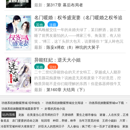
最新：
第317章 幕后布局者
名门暖婚：权爷盛宠妻（名门暖婚之权爷追
妻攻略）
其他
连载
宋风晚被交往一年的未婚夫绿了，某日醉酒，扬言要
睡了前男友最怕的人——傅家三爷。角落里，有人轻
笑，“傅三，这丫头胆大包天，说要睡你？”某人眸色沉
沉，“眼光不错。”后来前男友搂着大肚子的小三和她耀
最新：
陈妄x傅欢（8）神坑的大舅子
武扬威。某人信步而来，两人乖巧叫声，“三叔。”傅沉
看向身边的宋风晚，“叫三婶。”【同居篇】傅三爷是四
异能狂妃：逆天大小姐
九城里出了名的狠戾凉薄，不近女色，快三十，还一
其他
完结
人独居。然而长辈给他送来了一小姑娘。美其名曰：
二十二世纪异能协会的天才女特工，穿越成人人鄙弃
寄住。除了盯着她写作业，就是接她上下学。小丫头
的丑颜花痴废物？说她是无灵根废柴？不好意思，控
有点嚣张。遛着他的狗，睡着他的床，还敢笑他老。
物质异能不是你们能理解的东西！你是炼器师很牛叉
而后的傅三爷，第一次被训斥，因为……他把长辈托
吗？呵呵，她这个最强炼器师都还没说话呢！你是炼
最新：
第160章 大结局（下）
付给自己照顾的小姑娘，给照顾到床上去了。【理想
药师很厉害么？抱歉，她就是这个大陆的第一炼药
型篇】某次采访记者：“宋小姐择偶..
师！上古神兽很剽悍？哦，你是说自愿做她家宠物的
-
-
-
功德系统掀翻紫禁城 绍华倾负
功德系统掀翻紫禁城全文阅读
功德系统掀翻紫禁城txt下载
那几个吗？说她长相丑陋？等她恢复容貌你就知道什
-
功德系统掀翻紫禁城最新章节
好看的其他小说
么叫真绝色了！传说帝尊十分高冷不近女色？某女唇
站内强推
龙族
在美漫当心灵导师的日子
天唐锦绣
重生之都市修仙
谢邀，人在长安，正准
角一抽，你是说这个缠着她不放的妖孽吗？昔日废柴
备造反
农门婆婆的诰命之路
轮回塔
种田，养猪，称帝
当年万里觅封侯
王府小媳妇
六零：
华丽逆袭，风云际会分分钟秒杀各路天才，跨时空开
冷面军官被科研大佬拿捏了
奸臣夫人的悠闲日子
凡人修仙：疯了吧！你一百岁了还要修仙
家族
创新纪元，缔造科幻与玄幻的终极碰撞！【绝宠爽