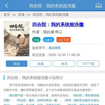
四合院：我的系统能洗髓
首页
>>
穿越
>>
四合院：我的系统能洗髓
四合院：我的系统能洗髓
作者：
陌白新书
穿越
连载中
142 万字
最新章节：
第228章
最后更新：2025-12-30 11:56:33
阅读
收藏
推荐
TXT下载
四合院：我的系统能洗髓小说简介
苏平安穿成懦弱中医，觉醒农庄签到系统。当贾张氏烧纸咒骂时，他吞下
洗髓丹冷笑。傻柱帮腔被怼滚开，这个武力值爆表的医生要血洗禽兽院！
陌白新书
是一名出色的小说作者，他的作品包括：《
四合院：我的系统能
洗髓
》、《
四合院：傻柱，有种你再说一遍
》、《
原神：我的盲盒能开出修仙
功法
》、《
大明：朱元璋，站住，还我血汗钱
》、《
四合院：我的金手指是签