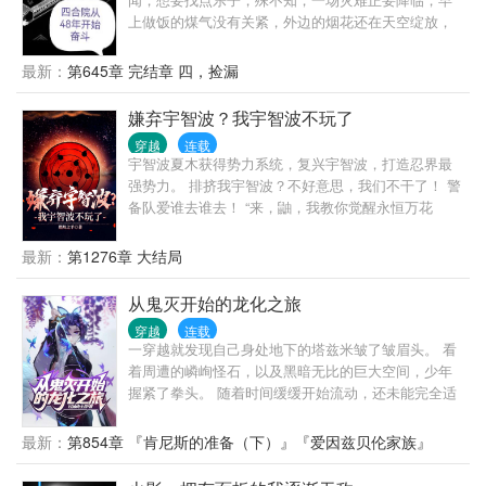
上做饭的煤气没有关紧，外边的烟花还在天空绽放，
一颗火星把他送进了四合院的世界，且看他如何在这
贫苦的岁月里，过的风生水起。
最新：
第645章 完结章 四，捡漏
嫌弃宇智波？我宇智波不玩了
穿越
连载
宇智波夏木获得势力系统，复兴宇智波，打造忍界最
强势力。 排挤我宇智波？不好意思，我们不干了！ 警
备队爱谁去谁去！ “来，鼬，我教你觉醒永恒万花
筒。” “卡卡西，白牙的死就是团藏主谋，三代纵容。
你还有什么理由给木叶卖命。” “白，你实战能力太弱
最新：
第1276章 大结局
了，进月读空间修炼几年。” 不好意思啊，我们宇智波
人均万花筒， 这年头能群殴谁单挑啊！给我并肩子
从鬼灭开始的龙化之旅
上！ 大筒木都要来灭世了，你还在争做火影，有毛病
穿越
连载
啊 团藏：“绝不能让宇智波得到权利！” “大人，宇智波
一穿越就发现自己身处地下的塔兹米皱了皱眉头。 看
富岳已经辞去了木叶警备队队长职位。” “？？？” 三
着周遭的嶙峋怪石，以及黑暗无比的巨大空间，少年
代：“火影的位置，决不能给宇智波！” “火影大人，宇
握紧了拳头。 随着时间缓缓开始流动，还未能完全适
智波退出了火影竞选。” “？？？” “大人！宇智波自己建
应环境的少年很快便遇上了第一波敌人。 地下怎么会
国了！” “什么！？” “拿个火影当宝，我们宇智波可不稀
出现这种东西，这是...魔兽？还是？ 眯起了双眼的少
最新：
第854章 『肯尼斯的准备（下）』『爱因兹贝伦家族』
罕，等着当靶子吧。” ps：日差没死是单纯想要宁次有
年看着围在身边的怪物们缓缓抬起手臂，握紧了插在
个爹。
背后剑鞘中的恶鬼缠身。 ［注:内容有女主带记忆重