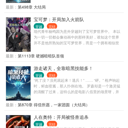
类群体都不安全，总有变种人想当恐怖分子，总有反
最新：
第498章 大结局
派想要控制或毁灭世界...... 即使明面上维护世界安全
的神盾局都将近百分之八十都是九头蛇.... 卡尔接收完
宝可梦：开局加入火箭队
原身的记忆之后，立马想用自己华裔的身份去种花
穿越
完结
家，直到他听到：
现代青年杨鸣因为意外穿越到了宝可梦世界中。 本以
为一切一切都会像动画中的那样美好，谁知这个世界
并不是他所熟知的宝可梦世界，而是一个拥有相似世
界观的平行时空。在这里，没有合法身份的他成了黑
户，处处碰壁，连饭都吃不起。 被逼无奈之下，杨鸣
最新：
第1113章 硬撼暗暗队首领
只能加入邪恶组织火箭队，从底层成员做起，杨鸣和
他的杂鱼宝可梦搭档逆流而上，一步步登上了这个世
游走诸天，全靠暗黑技能多！
界的顶峰……
穿越
完结
“死了没？没死就起来！逃兵！” …… “砰。” 枪声响起
时，鲜血喷溅，那人扑倒在地。 罗森却是一个激灵猛
的清醒了过来，这特么的是电影八佰里的场景呀，并
且刚刚那绝对是真的。 …… “成功进入八佰的剧情世
界，开启你的新手大礼包。” “获得暗黑技能系统，目
最新：
第870章 得偿所愿，一家团圆（大结局）
前未达到开启条件，暂时出于待解锁状态。”……
人在奥特：开局被怪兽追杀
穿越
完结