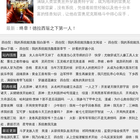
满级人类雷奥意外穿越奥特宇宙，成为地球的雷奥尼
克斯雷蒙，没有系统，凭借着前世经验以及他十分丰
富的怪兽知识，让他在雷奥尼克斯格斗中得心应手，
将各个星球的雷奥尼克斯虐了个遍…… 赛文：快，梦
比优斯，快去地球请雷蒙援助…… 贝利亚：雷，捷德
最新：
终章！德拉西翁之下第一人！
就交给你了。 伽古拉：雷，没想到在这个星球上能遇
到你。 雷伯德斯：雷蒙，不可能，我才是贝利亚之下
-
-
四合院：我的系统能洗髓 陌白新书
四合院：我的系统能洗髓全文阅读
四合院：我的系统能洗
的第一雷奥尼克斯！ …… 某一天，当塔尔塔罗斯来袭
-
-
髓txt下载
四合院：我的系统能洗髓最新章节
好看的穿越小说
时，刚准备开口就被雷奥一声打断：自我介绍一下，
站内强推
龙族
夫人你马甲又掉了
在美漫当心灵导师的日子
快穿：尤物穿成万人嫌工具人女
我是究极生命体，被称为“活着的雷布朗多”，我的名字
配
重生之都市修仙
破局
灵药空间：五灵根才是完美道基
种田，养猪，称帝
诡异药剂师：我
是，雷布朗多·雷蒙！
的病人皆为恐怖
含桃
星辰大道
当年万里觅封侯
奸臣夫人的悠闲日子
从成为企鹅大股东打造
娱乐帝国
战锤原体：黄金王座有我一份
边军悍卒
重生再嫁皇胄，我只想乱帝心夺凤位
下乡西
北，满级知青带飞祖国！
穿越逍遥嫡女
四合院：咸鱼的美好生活
经典收藏
人在原神，诸天求生
从名柯开始建立水晶宫
一人之下：开发诸天聊天群宇宙
掠夺
诸天，从猪猪侠开始称王
原神：意大利面拌42号混凝土
综漫：开局黑兽军师求我出兵
开局成为
方舟源石虫
哈利波特:禁林？那不是后花园吗
一人：我参与了甲申之乱
漫威：为什么救你我们可
是挚友啊
综漫：开局突突早坂爱！
少年歌行：我有一个妙手回春系统
原神：我无奈了，三神跪
求我祈愿
宝可梦：知道格斗天王的含量吗？
原神：被七七背回的宇智波
一人：开局拘灵遣将，
控鬼蹬三轮
港片：龙卷风是我契爷？怎么输！
火影：斑爷等等我们不是兄弟情吗
原神：所到之
处，磨损尽消
星穹铁道：系统教我无敌
最近更新
斗罗龙族入世
美漫：从获得美队血清开始
祁同伟握大狙，监督沙瑞金侯亮平
当铠
降临源氏重工
斩神：我乃白银之王
四合院：从上交核潜艇技术开始
小马反派策划师
崩铁：我