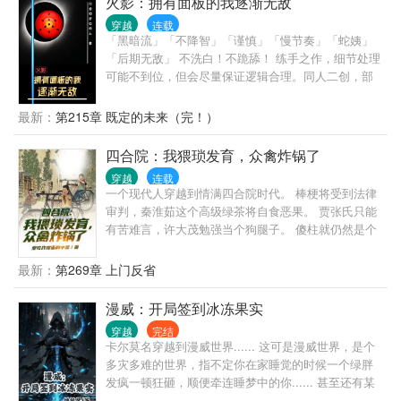
火影：拥有面板的我逐渐无敌
生，作者自己加的设定，可能显得有些突兀，无法理
穿越
连载
解的读者们可以理解为模拟器类型，因为觉得会有读
「黑暗流」「不降智」「谨慎」「慢节奏」「蛇姨」
者嫌弃用篇幅去讲上本，所以都是一笔带过，只讲解
「后期无敌」 不洗白！不跪舔！ 练手之作，细节处理
大概剧情。——以上］ 第一卷：斩赤『鬼灭之刃龙化
可能不到位，但会尽量保证逻辑合理。同人二创，部
卷』完结，第二卷『地错新篇章开启』
分细节有别于原着，大伙就当平行世界来看。 大一学
生肖炎意外投胎忍界，变成出身平凡的孤儿，除了虚
最新：
第215章 既定的未来（完！）
弱的身体，和一块辅助面板一无所有。 且看他如何度
过生存危机，进入忍校。 从平庸到强大，得到认可，
四合院：我猥琐发育，众禽炸锅了
结识同伴。 在三战中飞速成长，与友人一同坐看忍界
穿越
连载
风起。 融合科学与忍术，暗中整合力量，反攻大筒
一个现代人穿越到情满四合院时代。 棒梗将受到法律
木，于异世起舞！ ps:主角不是无情无义的人设，但也
审判，秦淮茹这个高级绿茶将自食恶果。 贾张氏只能
不是烂好人、圣母婊
有苦难言，许大茂勉强当个狗腿子。 傻柱就仍然是个
老绝户，毕竟良言难劝该死的鬼。 四合院三个大爷终
将为自己的行为买单，聋老太太必须安享天年。 处理
最新：
第269章 上门反省
完四合院的种种奇葩，且看他如何在这混乱年代翻云
覆雨，搅弄风云，一步步走向人生巅峰！
漫威：开局签到冰冻果实
穿越
完结
卡尔莫名穿越到漫威世界...... 这可是漫威世界，是个
多灾多难的世界，指不定你在家睡觉的时候一个绿胖
发疯一顿狂砸，顺便牵连睡梦中的你...... 甚至还有某
些外星人甚至维度魔神对着地球虎视眈眈，即便连人