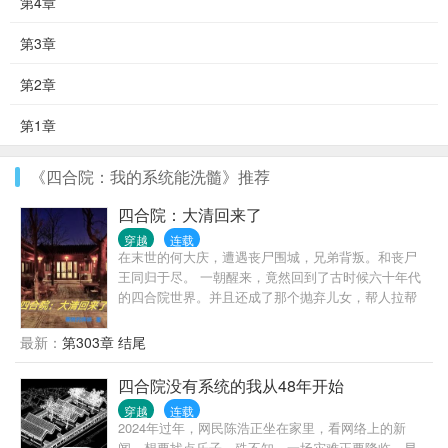
第4章
第3章
第2章
第1章
《四合院：我的系统能洗髓》推荐
四合院：大清回来了
穿越
连载
在末世的何大庆，遭遇丧尸围城，兄弟背叛。和丧尸
王同归于尽。 一朝醒来，竟然回到了古时候六十年代
的四合院世界。并且还成了那个抛弃儿女，帮人拉帮
套的何大清。 看何大庆如何在这个红色的年代里混的
风生水起。
最新：
第303章 结尾
四合院没有系统的我从48年开始
穿越
连载
2024年过年，网民陈浩正坐在家里，看网络上的新
闻，想要找点乐子，殊不知，一场灾难正要降临，早