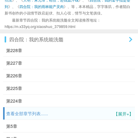
到
》、《
四合院：我的雨林能产灵肉
》、等，本本精品，字字珠玑，作者陌白
新书创作的小说情节跌宕起伏、扣人心弦，情节与文笔俱佳。
最新章节四合院：我的系统能洗髓全文阅读推荐地址：
https://m.x33yq.org/xiaoshuo_379859.html
四合院：我的系统能洗髓
第228章
第227章
第226章
第225章
第224章
查看全部章节列表......
【展开+】
第5章