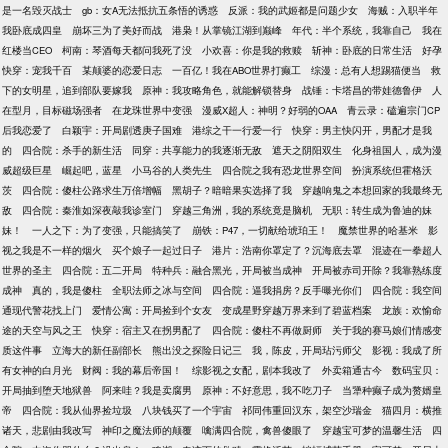
是一名毁灭战士
gb：女A无法抵抗五条悟的诱惑
反派：我的武姬都是问题少女
海贼：入职半年
我卧底成四皇
崩坏三为了美好而战
港枭！从掌镜江湖到巅峰
年代：半个系统，我靠自己
我在
红楼当CEO
柯南：琴酒每天都问我死了没
小欢喜：你是我的救赎
斩神：卧底的日常生活
好孕
快穿：宠我千百
某颠婆的恋爱日志
一百亿！我在ABO世界打癫工
综漫：总有人想踢猫便当
救
下的女明星，追到部队要嫁我
原神：我攻略角色，就能解锁替身
战锤：卡塔昌的带娃德鲁伊
人
在型月，目标磁场强者
在龙珠世界中变强
漫威X超人：神明？好弱的OAA
青云录：磕遍宗门CP
后我恋爱了
白颖宇：开局剧透庚子国难
港综之干一行爱一行
快穿：男主快闪开，男配才是我
的
四合院：杀手的新生活
同穿：共享能力的我逐渐无敌
遮天之阴阳双生
化身祖国人，成为漫
威超级巨星
崛起吧，蓝星
小马谷的人类先生
四合院之我有恐龙世界空间
扮演系统但霍格沃
茨
四合院：傻柱公路求生万倍增幅
黑胡子？暗暗果实选择了我
穿越响鬼之本想回家的我最终无
敌
四合院：秦淮如深夜敲我诊室门
穿越三角洲，我的系统竟是脑机
无职：转生成为鲁迪的妹
妹！
一人之下：为了变强，只能搞笑了
崩铁：P47，一切献给琥珀王！
魔禁世界的哈基米
影
视之我是不一样的烟火
买个娘子一起过日子
港片：浩南你罩定了？沉海底去罩
混迹在一拳超人
世界的圣主
四合院：五二开局
特种兵：融合黑光，开局被当成神
开局被赤司开除？我靠熟练度
成神
真的，我是傻柱
全职法师之冰与空间
四合院：逼我捐房？反手曝光你们
四合院：我空间
通现代警花找上门
爱情公寓：开局捡到个女友
变成星野穿越万界来到了碧蓝档案
龙族：欢愉命
途的天空与风之王
快穿：宿主又在拐男配了
四合院：傻柱不再做厨师
关于我的赛马娘们情感变
质这件事
立海大的新任副部长
熊出没之探险日记三
我，陈皮，开局玷污师父
影视：我成了所
有女神的白月光
财阀：我的幕后帝国！
综影视之女配，剧本我改了
外卖箱通古今
数码宝贝：
开局抽到堕天地狱兽
阿来哇？我是卖腐男
原神：不好意思，我不吃刀子
当犟种癫子成为赘婿皇
帝
四合院：我从仙界捡垃圾
八块钱买了一个宇宙
祁同伟重回汉东，架空沙瑞金
猫四月：横推
诸天，悲剧由我改写
神印之魔法师的颠覆
噙满四合院，禽兽傻眼了
穿越宝可梦的温馨生活
四