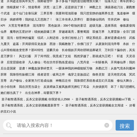
道
开局盗走徐凤年实力，我称霸雪中
多子多福？我的道侣能增加天赋！
仙落凡尘：将军的掌心
娇
情根废材？不，情道尊师
洪荒：这三界，还是朕说了算！
神戮之主
满级基础刀法，屠戮整
个武道
这个仙门全靠玩家
三界至尊：我要和瑶池双修
我只想安静的做两界生意
鬼道修神
缓
归乡
病娇师尊：我的徒儿又想跑了！
张三丰传承人异界行
最强修仙弱鸡
市井武神
修仙
KPI
大荒玄穹彝荒录
混沌掌印
黑色旋涡：356个暗蚀的童话
超级无敌，选择系统
修炼废柴闯
仙界
魔尊的五星好评：绩效她甜爆三界
穿越诸葛亮，重整蜀国
双修万界
九霄雷脉：全宗门团
宠
混沌：创世神的偏宠
综武：人刚还俗，女侠们纷纷上门
绑定系统后，废材逆袭成永恒
武炼
九重天
盗墓：开局获得应龙血脉
西游：我截教散了，你佛门没了
从废脉到混沌帝尊
杀妖
什
么叫骨粉能改变世界？那叫特性
逆麟天命
长命猫妖开局吹唢呐送葬诸天
万剑宗？骗你的，其实
是万萝宗！
风爻幻薮
开了间书院，我竟成了文祖
既然穿越了，那就成为王吧！
轩道
天灵语
录
后室层级收录
凡人修仙：苟在坊市肝熟练度成仙
八荒丹皇
一剑斩春风
开局修仙界：我的
后台是国家
逆袭！神魔血脉掌碎焚天
一眼诛神我的神瞳能斩万物
杀戮亿万：从炼气境杀到魔神
胆寒
我靠悟性纵横江湖
残者逆世：破局之绊
魂穿之皇族战记
御兽灵契
逆天绝世武魂
冥武
至尊
农户修仙，全家努力打造成仙族
神雕后左传
我靠摆烂系统卷成玄幻天花板
修仙大舞台，
挂小你别来
我在洪荒当谋士
反派师妹又被凤族师兄撩红了耳朵
大炎镇抚司
坏了！我只想赠礼
她们都当真了？
出生在神界，却要我下界？
-
-
皇子献祭遇系统，反杀父皇获拥戴 你我皆俗人2568
皇子献祭遇系统，反杀父皇获拥戴txt下载
-
-
皇子献祭遇系统，反杀父皇获拥戴最新章节
皇子献祭遇系统，反杀父皇获拥戴全文阅读
好看
的玄幻小说
搜索