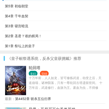
第5章 初临朝堂
第4章 千年血契
第3章 寝宫暗流
第2章 圣君？谁的棋局！
第1章 祭坛上的皇子
《皇子献祭遇系统，反杀父皇获拥戴》推荐
轮回塔
玄幻
完结
十万年前，人人如龙，皆可修炼武道，劫变之后，天
道崩塌，诸神陨落，只有一尊轮回古塔遗留世间。 十
万年后，武道修行，血脉为王。废血为虫，不得修
炼，神血为龙，翱翔九天。 一个废品血脉的少年，偶
得无名宝塔，穿越到这个玄幻异世界，以废品血脉踏
最新：
第4452章 斩杀五位衍界
上了逆天修炼之途。