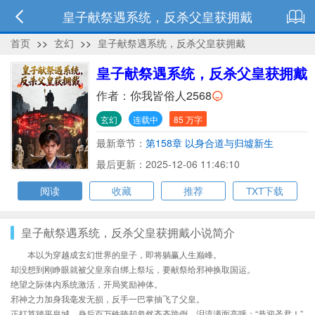
皇子献祭遇系统，反杀父皇获拥戴
首页
>>
玄幻
>>
皇子献祭遇系统，反杀父皇获拥戴
皇子献祭遇系统，反杀父皇获拥戴
作者：
你我皆俗人2568
玄幻
连载中
85 万字
最新章节：
第158章 以身合道与归墟新生
最后更新：2025-12-06 11:46:10
阅读
收藏
推荐
TXT下载
皇子献祭遇系统，反杀父皇获拥戴小说简介
本以为穿越成玄幻世界的皇子，即将躺赢人生巅峰。
却没想到刚睁眼就被父皇亲自绑上祭坛，要献祭给邪神换取国运。
绝望之际体内系统激活，开局奖励神体。
邪神之力加身我毫发无损，反手一巴掌抽飞了父皇。
正打算踏平皇城，身后百万铁骑却忽然齐齐跪倒，泪流满面高呼：“恭迎圣君！”