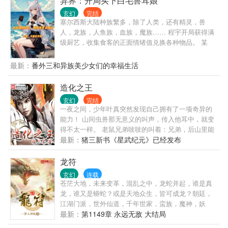
异界：开局买下白毛兽耳娘
玄幻
完结
塞尔西斯大陆种族繁多，除了人类，还有精灵，兽
人，龙族，人鱼族，血族，魔族…… 程宇开局获得满
级厨艺，收集食客的正面情绪值兑换各种物品。 某
日，雄踞一方的骷髅领主失踪。 有人对程宇问，“程宇
先生，请问您知道骷髅领主去哪儿了吗？” “不知道，
最新：
番外三和异族美少女们的幸福生活
我只是个厨子，哪儿知道骷髅领主去哪儿了。” 说着，
程宇淡定地喝了一口骨头汤。
造化之王
玄幻
完结
一夜之间，少年叶真突然发现自己拥有了一项奇异的
能力！ 山间虫兽那无意义的叫声，传入他耳中，就变
得不太一样。 老鼠兄弟吱吱的叫着：兄弟，后山里能
让我们体型增长数十倍的宝贝快滴落了，快走！ 一群
最新：
猪三新书《星武纪元》已经发布
蚊子在叽叽喳喳：那两个家伙又来了，兄弟们，快
上，吸个饱！ 一只云翼幼虎面对叶真发出一声又一声
龙符
慑人心魄的虎啸：妈妈不在家，别过来，再过来吃了
玄幻
连载
你！ 一切，都因此改变！ 猪三最新的新书《基因大时
苍茫大地，未来变革，混乱之中，龙蛇并起，谁是真
代》已经发布，兄弟姐妹们收藏推荐走一波呐。 嫌新
龙，谁又是蟒蛇？或是天地众生，皆可成龙？朝廷，
书字少的兄弟，可以宰杀猪三的万订精品老书《掌御
江湖门派，世外仙道，千年世家，蛮族，魔神，妖
星辰》。 最后，老猪向兄弟们伸蹄子啦！ 交流区，
族，上古巫道，千百势力，相互纠缠，因缘际会。
最新：
第1149章 永远无敌 大结局
VIP（489-110-740，需订阅验证）普通区（481-325-