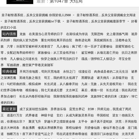
的产物，是万贵妃稳地位的工具。 内忧外患之下，朱
最新：
第1047章 大结局
佑极获得了系统。 系统，每天都可以抽取自己的开局
功法！他花费三年的时间，抽取了一万次，终于抽到
-
皇子献祭遇系统，反杀父皇获拥戴 你我皆俗人2568
皇子献祭遇系统，反杀父皇获拥戴全文阅读
了天胡开局！
-
-
-
皇子献祭遇系统，反杀父皇获拥戴txt下载
皇子献祭遇系统，反杀父皇获拥戴最新章节
好看
的玄幻小说
站内强推
龙族
在美漫当心灵导师的日子
在港综成为传说
无限恐怖
史上最强炼气期
诡异
药剂师：我的病人皆为恐怖
重生何雨柱离开四合院
御兽进化商
系统赋我长生，活着终会无
敌
六零：冷面军官被科研大佬拿捏了
凡人修仙：疯了吧！你一百岁了还要修仙
甜蜜军婚在七
零，女配赶海养娃样样行
家族修仙：从三页金纸开始！
鉴宝神眼：从缅北逃亡开始
抗日之将胆
传奇
凡人修仙之问道长生
快穿之做路人甲苟活的日子
谍战：强悍特工人狠话少
寻宝全世
界
军婚易撩，搬空家产带着灵泉随军
经典收藏
开局万倍地图，苟到天荒地老
永恒之门
综漫征召
肉身成圣者的二次元生活
诸界
之深渊恶魔
英雄无敌之领主
苟王，我的师兄太低调了
黑耀轨迹
诸天佣兵：从吞噬开始
玄
幻：勾栏听曲的我，模拟成神
长生武道，从八极拳开始
九叔：无敌，从先天道根开始！
我在玄
幻世界召唤奇物
模拟修仙，我七天速成元婴
太古神王
幕后，横推一切
长生武道：我在高武世
界加点修行
长生从内卷肝经验开始
我靠情报系统修炼到武神
龙族5悼亡者的归来（龙族Ⅴ：悼亡
者的归来）
最近更新
成了反派却想当舔狗
异界游乐场
蛮荒古界记
封神：拜师元始，我竟成了周武
王
逍遥行万古
武界修道
神级卡徒
玄幻：从成为家族灵兽开始
帝国权杖
逆女！他镇压大
凶，你逐他出宗？
聚灵飞升
穿越斗罗之擂鼓瓮金锤
太平令
娘子真不是蛇妖
洪荒：开局拾取
盘古大神词条
兽血沸腾
修真从养猪豚开始
寒棺仙缘传
天骄修仙路：修仙不卷怎么修
巫门诡
道
独断万古！座下弟子皆是气运之子
苟在武道世界称尊做祖
最强宗门从收徒开始
太清天师