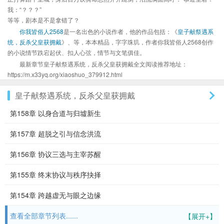
我：“？？？”
等等，剧本是不是拿错了？
你我皆俗人2568
是一名出色的小说作者，他的作品包括：《
皇子献祭遇系
统，反杀父皇获拥戴
》、等，本本精品，字字珠玑，作者你我皆俗人2568创作
的小说情节跌宕起伏、扣人心弦，情节与文笔俱佳。
最新章节皇子献祭遇系统，反杀父皇获拥戴全文阅读推荐地址：
https://m.x33yq.org/xiaoshuo_379912.html
皇子献祭遇系统，反杀父皇获拥戴
第158章 以身合道与归墟新生
第157章 超脱之引与信念洪流
第156章 协议三选与主宰苏醒
第155章 终末协议与秩序抉择
第154章 跨越虚无与眼之边缘
查看全部章节列表......
【展开+】