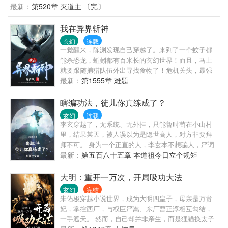
先苟一苟，等证道了在浪…… 伏羲：“血海居然有生灵
最新：
第520章 灭道主 〔完〕
证道了，它是谁？” 女娲：“天机初显、他似乎叫冥
河？！” 元始圣人：“冥河？！没听说过！” 太清老
我在异界斩神
子：“冥河道友，你乃异数，我等六圣特来镇压你，还
玄幻
连载
请受首！” 冥河：“哈哈哈，很好，既然你们六圣齐
一觉醒来，陈渊发现自己穿越了。来到了一个蚊子都
至，那我便杀圣证道！” 这一日、圣人陨落、众生惊
能杀恐龙，蚯蚓都有百米长的玄幻世界！而且，马上
骇！！
就要跟随捕猎队伍外出寻找食物了！危机关头，最强
求生系统激活！在所有人愁眉苦脸的时候，陈渊却笑
最新：
第1555章 难题
了。因为，他能看到提示！系统提示：前方千米发现
一条百米拱龙，请宿主尽快避开！系统提示：前方一
瞎编功法，徒儿你真练成了？
万米发现一枚朱果，吃下它，你可以连升9级！系统提
玄幻
连载
示：前方三万米发现一座失落的遗迹，打开它，你会
李玄穿越了，无系统、无外挂，只能暂时苟在小山村
获得逆天功法！
里，结果某天，被人误以为是隐世高人，对方非要拜
师不可。 身为一个正直的人，李玄本不想骗人，严词
拒绝的，奈何对方给的实在太多了，只好瞎编了一套
最新：
第五百八十五章 本道祖今日立个规矩
修炼功法，准备糊弄过去——结果，徒弟竟然修炼成
功了！ 看着筋骨雷鸣，气血如罡的徒弟，李玄目瞪口
大明：重开一万次，开局吸功大法
呆：“我瞎编的啊，怎么就修炼成功了，你这是什么妖
玄幻
完结
孽啊？！” 这个时候，金手指出现了：“你徒弟修炼你
朱佑极穿越小说世界，成为大明四皇子，母亲是万贵
编的功法入门，你直接功法大成，实力百倍于同境！”
妃，掌控西厂，与权臣严嵩、东厂曹正淳相互勾结，
ps：已有高订2万完本书《我宅了百年出门已无敌》，
一手遮天。 然而，自己却并非亲生，而是狸猫换太子
感觉可入眼的，可以去老书转转哈^_^