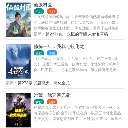
504。）
仙级村医
玄幻
完结
在灵气隐匿的偏远山村，青年秦逸偶然邂逅修仙者遗
泽，获传世仙医典籍，自此以灵气为引、草药为媒，
妙手回春拯救无数村民，声名远扬。富商千金林婉身
患怪疾，遍寻名医无果，秦逸受邀入都市力挽狂澜，
最新：
第2371集：永恒的守望 未命名草稿
凭借超凡医术站稳脚跟。开设医馆后，他遭同行构
陷、地下势力觊觎，却在困境中结识挚友，一次次化
修炼一年，我就走蛟化龙
险为夷。面对林婉炽热的爱意与山村邻家女孩苏瑶含
玄幻
连载
蓄的深情，他陷入情感抉择。而当仙医典籍的隐藏秘
（不系统，不套路，不无脑，不化形，纯异兽文+爽
密浮现，他毅然踏上探秘之路，揭开仙医一脉尘封的
文） 这世间帝王昏聩，妖魔乱世，鬼怪索命，乾坤颠
过往，誓要让仙医传承重放光芒，书写济世传奇！
倒，民不聊生。 龙本是至尊神物，但世间竟无龙出
现。 因为这方天地，天不许，人不许，妖也不许。 不
许世间有龙。 只因龙天生掌控天地之力，凌驾众生之
最新：
第273章 龙宫悬天，羽化金龙
上，俯瞰万物。 神龙一出，谁与争锋。 当君泽穿越而
来，重生成蛇，他便仰天长啸：吾要登天门，走蛟化
洪荒：我冥河无敌
龙。
玄幻
完结
穿越洪荒，成为了冥河，号称血海不枯·冥河不死，又
有穿越者必备的‘金手指’系统在身，以及三件伴生极品
先天灵宝，简直想死都难了。 不过‘冥河’表示，就算出
身再怎么牛B，装备更是武装到了牙齿，咱也不能浪，