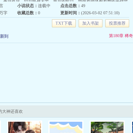
，事业有成，但却终身未娶，最后的时日，他拖着病体抱着她的墓碑坐
言
小说状态：
连载中
点击总数：
49
而后一场场法事接踵而至。赵晓棠那时虽是魂魄之体，但随着法事的进
5万字
收藏总数：
0
更新时间：
(2026-03-02 07:51:10)
魂魄得以温养，而最后一场法事，随着抱着她墓碑的魏旭东倒下，她的
陆离的时空隧道，机缘进入了一个修仙世界。却是不想飞升渡劫，一道
TXT下载
加入书架
投票推荐
她劈回了前世。且看女主携手男主逆天改命，在这个特殊年代风生水
第180章 稀奇
新到
的大神还喜欢