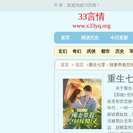
亲，欢迎光临33言情！
33言情
www.x33yq.org
首页
阅读历史
今日更新
玄幻
奇幻
武侠
都市
历史
首页
>
现言
>
重生七零：辣妻带着空
重生
关于重生
【异能+空间
改变前世悲惨
年代，一对一
家磋磨奴役，
没被黑白无常
边。赵晓棠对