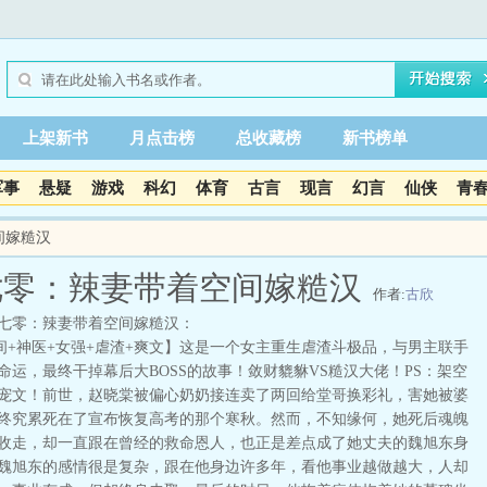
上架新书
月点击榜
总收藏榜
新书榜单
军事
悬疑
游戏
科幻
体育
古言
现言
幻言
仙侠
青
间嫁糙汉
七零：辣妻带着空间嫁糙汉
作者:
古欣
七零：辣妻带着空间嫁糙汉：
+神医+女强+虐渣+爽文】这是一个女主重生虐渣斗极品，与男主联手
命运，最终干掉幕后大BOSS的故事！敛财貔貅VS糙汉大佬！PS：架空
宠文！前世，赵晓棠被偏心奶奶接连卖了两回给堂哥换彩礼，害她被婆
终究累死在了宣布恢复高考的那个寒秋。然而，不知缘何，她死后魂魄
收走，却一直跟在曾经的救命恩人，也正是差点成了她丈夫的魏旭东身
魏旭东的感情很是复杂，跟在他身边许多年，看他事业越做越大，人却