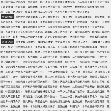
师：我的病人皆为恐怖
星辰大道
混沌圣体，开局被仙子强迫双修
凡人修仙：疯了吧！你一百岁
了还要修仙
逐道长青
战锤原体：黄金王座有我一份
边军悍卒
精致利己的我在年代里当极
品
抗日之将胆传奇
谍战：强悍特工人狠话少
七零小作精娇气包的狼崽子男友
经典收藏
我的绝色总裁未婚妻（又名：神级龙卫）
医王出狱，重囚犯集体送行
超级村医
都
市逍遥医圣
官道无疆
都市武圣
美女总裁爱上小保安：绝世高手
权力巅峰
平步青云
开局学
园默示录佳丽无数
最年轻的好莱坞大亨
从零售业到制霸全球
重生之朕要打下一个大大的江
山
人在香江：泥头车撞击咋不算商战
调教娱乐圈，从作曲开始
最佳娱乐时代
四合院：咸鱼的
美好生活
都市：无敌从全能奶爸开始
从足坛走出的大明星
老司机进电影：开局速激惊呆米娅
最近更新
重生之娱乐圈教父
我的大小魔女
大明星爱上我
孽徒你无敌了，下山找你七个师姐
去吧
快穿：短命炮灰不死了
美女总裁，请上车
五十年代：带着随身空间进城奔小康
甩我是
吧？那就捡个校花回家当老婆
悔婚？反手娶了资本家大小姐！
八零赶海：鱼虾成山，九个女儿吃
香喝辣
重生在好莱坞
权力巅峰：从省府秘书开始
重回1982：从小舢板到远洋巨轮
开局穷光
蛋，赚钱全靠挂！
病娇美女总裁爱上我
我的区长老婆
火红年代：开发北大荒，种田赶山养全
家
身为精英人形的我，你让我当保镖
交叉平行线
灵事录
以法律之名
我省府大秘，问鼎京
圈
军火贩子什么鬼？我就一破产厂长！
一名SS士兵的日常
苍生有我
我被炒后，市值暴跌，女
总裁哭了
86年：我五个嫂子没人照顾
重生70：猎王归来，资本家小姐求我娶
离婚后，我成为了
医学传奇！
律政先锋：这个律师正的发邪！
官梯：从选调生开始问鼎权力巅峰
让你办军校，你
佣兵百万震慑鹰酱
扒开相声马褂里面全是西游辛密
权力巅峰：从拒绝省厅千金开始
刚觉醒透视
眼，你要跟我退婚？
张易发老师解读书籍文字版
一不小心穿越成了老天爷
重生成游戏玩家
平
庸的人不拯救世界
顶我仕途？我转投纪委你慌啥！
带娃上综艺，孩她妈杨蜜求我收敛
独自在异
能世界中闯荡升级
医武双绝
明明是合约，她们却想假戏真做
最强战神
我的游戏直通万界
最
强战神
最强战神
仙子，求你别再从书里出来了
最强战神
举国飞升！十四亿魔修吓哭异界
重