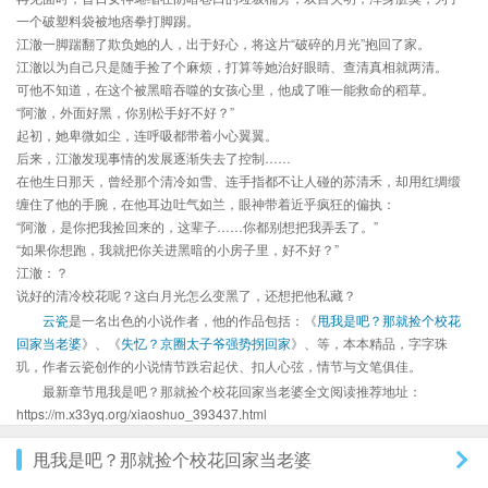
一个破塑料袋被地痞拳打脚踢。
江澈一脚踹翻了欺负她的人，出于好心，将这片“破碎的月光”抱回了家。
江澈以为自己只是随手捡了个麻烦，打算等她治好眼睛、查清真相就两清。
可他不知道，在这个被黑暗吞噬的女孩心里，他成了唯一能救命的稻草。
“阿澈，外面好黑，你别松手好不好？”
起初，她卑微如尘，连呼吸都带着小心翼翼。
后来，江澈发现事情的发展逐渐失去了控制……
在他生日那天，曾经那个清冷如雪、连手指都不让人碰的苏清禾，却用红绸缎
缠住了他的手腕，在他耳边吐气如兰，眼神带着近乎疯狂的偏执：
“阿澈，是你把我捡回来的，这辈子……你都别想把我弄丢了。”
“如果你想跑，我就把你关进黑暗的小房子里，好不好？”
江澈：？
说好的清冷校花呢？这白月光怎么变黑了，还想把他私藏？
云瓷
是一名出色的小说作者，他的作品包括：《
甩我是吧？那就捡个校花
回家当老婆
》、《
失忆？京圈太子爷强势拐回家
》、等，本本精品，字字珠
玑，作者云瓷创作的小说情节跌宕起伏、扣人心弦，情节与文笔俱佳。
最新章节甩我是吧？那就捡个校花回家当老婆全文阅读推荐地址：
https://m.x33yq.org/xiaoshuo_393437.html
甩我是吧？那就捡个校花回家当老婆