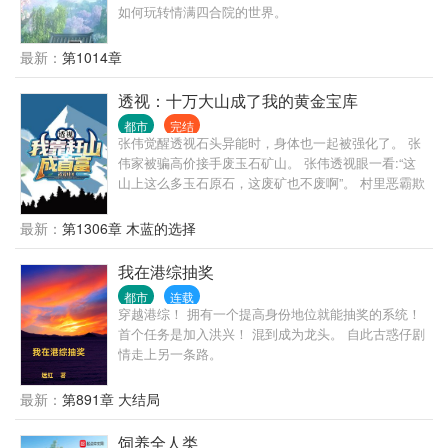
如何玩转情满四合院的世界。
最新：
第1014章
透视：十万大山成了我的黄金宝库
都市
完结
张伟觉醒透视石头异能时，身体也一起被强化了。 张
伟家被骗高价接手废玉石矿山。 张伟透视眼一看:“这
山上这么多玉石原石，这废矿也不废啊”。 村里恶霸欺
负爸爸，张伟打了恶霸一顿，还送他去踩缝纫机。 挖
玉石、 寻太岁、 找金矿、 抓罪犯， 让绿茶前女友熟
最新：
第1306章 木蓝的选择
人面前现形。 让坑害爷爷的骗子倾家荡产。 从一片废
弃矿山开始，张伟成长为一方首富。
我在港综抽奖
都市
连载
穿越港综！ 拥有一个提高身份地位就能抽奖的系统！
首个任务是加入洪兴！ 混到成为龙头。 自此古惑仔剧
情走上另一条路。
最新：
第891章 大结局
饲养全人类