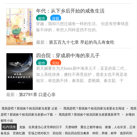
心壮志，只是想通过自身的努力，让自己以后过上稍
微体面点的生活。
年代：从下乡后开始的咸鱼生活
都市
连载
穿越，我却只想过咸鱼一样的生活。 但是有些事情是
躲不掉的，有些人同样是挡不住的。
最新：
第五百九十七章 早起的鸟儿有食吃
四合院：穿成易中海的亲儿子
都市
完结
易天赐重生为大boss易中海亲儿子，妥妥的富二代，
加上系统傍身，傻柱不再受庇护，聋老太也不再是老
祖宗，谁也跑不掉，秦淮茹、娄晓娥、秦京茹、于
莉、于海棠、何雨水......
最新：
第2791章 口是心非
-
-
甩我是吧？那就捡个校花回家当老婆 云瓷
甩我是吧？那就捡个校花回家当老婆全文阅读
甩我
-
-
是吧？那就捡个校花回家当老婆txt下载
甩我是吧？那就捡个校花回家当老婆最新章节
好看的
都市小说
站内强推
龙族
在美漫当心灵导师的日子
天唐锦绣
重生之都市修仙
谢邀，人在长安，正准
备造反
官路红颜
官场之绝对权力
四合院：我在四合院当禽兽
种田，养猪，称帝
诡异药剂