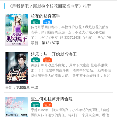
《甩我是吧？那就捡个校花回家当老婆》推荐
校花的贴身高手
都市
连载
传奇杀手回归都市，奉旨保护校花！我是校花的贴身
高手，你们最好离我远一点，不然大小姐又要吃醋
了！【鱼宝宝书友1群 333702438（已满），鱼宝宝书
友2群 417723151】
最新：
第13187章
娱乐：从一开始就当海王
都市
完结
钟凌轩绰号浪里小白龙 开局拿下大蜜蜜 枪在手跟我
走！！！ 流氓中的战斗机，渣男中的极品。 励志要做
华娱圈里最大的流氓大佬。 改变整个华娱行业，振兴
中国电影行业 当然少不了花儿的陪伴大幂幂，天仙，
许情，李晓冉，李沁，唐妍，刘师师，曾丽，高媛
最新：
第605章 完结
媛....等。
重生何雨柱离开四合院
都市
完结
穿越1952年。何大清跑路，小小年纪的何雨柱担负起
照顾妹妹何雨水的责任。得到了一个灵泉空间。看他