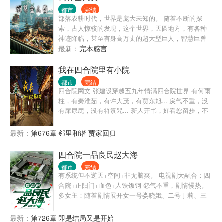
都市
完结
部落农耕时代，世界是庞大未知的。 随着不断的探
索，古人惊骇的发现，这个世界，天圆地方，有各种
神迹降临，甚至有身高万丈的超大型巨人，智慧巨兽
的身影神秘出现，踩踏山川、破碎大地。 数百年后，
最新：
完本感言
在这样险恶的环境下，人们与巨兽搏斗，终于建立徇
烂的苏美尔文明。 这一日，智慧巨人忽然彻底降临，
我在四合院里有小院
踩踏整片山村河流，亡国灭种。 天地崩坏，城池倒
都市
完结
塌， 神祗降临，降罪众生？ “不好意思，你们只是生
四合院网文 张建设穿越五九年情满四合院世界 有何雨
活在我家大院果园的蚂蚁，地面到处都是，不小心路
柱，有秦淮茹，有许大茂，有贾东旭... 戾气不重，没
过的时候，把你们踩死了而已。” 自家院子里的沙盘种
有屎尿屁，没有符箓咒... 新人开书，好看您留步，不
田流，放牧沙盘里的人族与各个世界。 书友群：
好您别骂 我瞎写，您瞎看，谢谢！
329670003
最新：
第676章 邻里和谐 贾家回归
四合院一品良民赵大海
都市
完结
有系统但不逆天+空间+非无脑爽。 电视剧大融合：四
合院+正阳门+血色+人铁饭钢 怨气不重，剧情慢热。
多女主：随着剧情展开女一号娄晓娥、二号于莉、三
号周小白......其余待定。 主角赵大海宿醉一场后穿越
到了六十年代，作为穿越者他没有改变历史进程的雄
最新：
第726章 即是结局又是开始