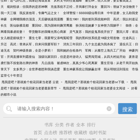
生85：运气好亿点，我靠赶海成首富
从村支书到仕途巅峰
重生64，猎人出身，妻女被我宠上
天
规则怪谈：但我养的是邪神啊
充值系统不正经，开局暴打拜金女
重回70：替妹下乡没物资？
我一天三顿
我反派他哥，专薅气运之女！
全球警报！SSSSS级仙尊归来
中年逆袭，女儿助我变
神豪
全网嘲我模仿顶流，天后砸钱逼我退圈
重生1961：我的签到系统能种田
高武：我以剑道证
长生
医仙纵横花都
重回62，我为国铸剑薅哭鹰酱
扮演校花她爹？女神努力我躺平！
御兽：全
网看我暴虐前妻！
带货翻车的我曝光黑心商家
灵气复苏：我的捉鬼系统开挂了
重回八零：谁说
女儿都是赔钱货？
重生七零，我要帮父亲鸣冤昭雪
我的黑科技系统是18级文明造物
仕途风云：
升迁
高武：替弟从军，归来问我要军职？
消失三年回归，九个女总裁为我杀疯了
退役兵王：归
途无名
契约神级兽娘，全是小萝莉！
我和她的合租条约
军阀：从搬空上海兵工厂开始
神豪判
官：开局直播审判霸座仙
顶级玩家回归，但是是吟游诗人
猛男闯莞城，从四大村姑开始
废兽逆
袭打脸不按套路出牌的神兽
凡尘战场
被虐88次，真真少爷心死离家
重生官场：从老干局开始执
掌天下
女多男少：全世界都想和我谈恋爱
重生神豪系统让我躺赢全球
我从明朝活到现在
市场
监管七十年变迁
-
-
甩我是吧？那就捡个校花回家当老婆 云瓷
甩我是吧？那就捡个校花回家当老婆txt下载
甩我
-
-
是吧？那就捡个校花回家当老婆最新章节
甩我是吧？那就捡个校花回家当老婆全文阅读
好看
的都市小说
搜索
书库
分类
作者
全本
排行
首页
点击榜
推荐榜
收藏榜
临时书架