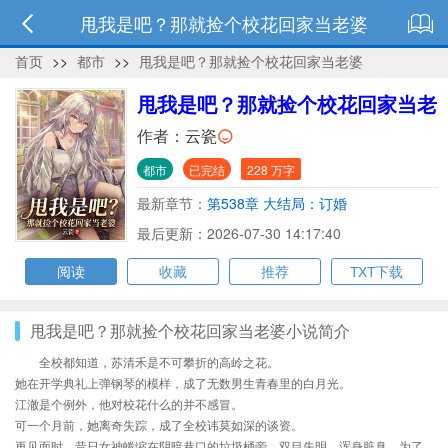
甩我是吧？那就捡个校花回家当老婆
首页
>>
都市
>>
甩我是吧？那就捡个校花回家当老婆
甩我是吧？那就捡个校花回家当老
婆
作者：
云瓷
都市
已完结
228 万字
最新章节：
第538章 大结局：订婚
最后更新：2026-07-30 14:17:40
阅读
收藏
推荐
TXT下载
甩我是吧？那就捡个校花回家当老婆小说简介
全校都知道，苏清禾是不可攀折的高岭之花。
她在开学典礼上弹钢琴的模样，成了无数男生青春里的白月光。
江澈是个例外，他对校花什么的并不感冒。
可一个月前，她离奇失踪，成了全校讳莫如深的谈资。
再见面时，昔日女神蜷缩在阴暗巷口的垃圾桶旁，双目失明，浑身脏臭，为了