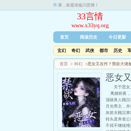
亲，欢迎光临33言情！
33言情
www.x33yq.org
首页
阅读历史
今日更新
玄幻
奇幻
武侠
都市
历史
首页
>
科幻
>
恶女又在作？禁欲大佬
恶女
关于恶女
离婚前夜，路
顶级兽人顾沉
月光男主，并
灰前夫顾沉聿
转头直奔老公
不得不继续维