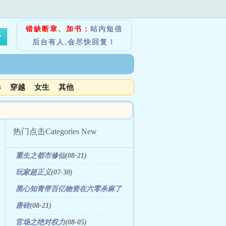
错缺断章、加书：
站内短信
后台有人,会尽快回复！
春
穿越
女生
其他
热门点击
Categories New
重生之都市修仙
(08-21)
玩家超正义
(07-30)
黑心知青带百亿物资在六零杀麻了
(11-25)
唐砖
(08-21)
官场之绝对权力
(08-05)