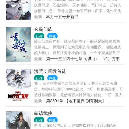
了。......在这天骄辈出的修真世界，许易一介凡修，逐
妖魔肆虐，苍生涂涂。 又有仙族、宗门林立，护持人
步登顶大道巅峰。
族繁衍生息。 陈念之携一卷道经转世而来，化作陈氏
仙族弟子，从此踏上了艰辛修行，逐道长青之路。
最新：
本月十五号开新书
PS：百万字老书高订近万，质量有保证，放心追书。
玄鉴仙族
仙侠
连载
陆江仙熬夜猝死，残魂却附在了一面满是裂痕的青灰
色铜镜上，飘落到了浩瀚无垠的修仙世界。 凶险难测
的大黎山，眉尺河旁小小的村落，一个小家族拾到了
这枚镜子，于是传仙道授仙法，开启波澜壮阔的新时
最新：
第一千三百四十七章 同谋（1＋1/2）万事
代。 (家族修仙，不圣母，种田，无系统，群像文)
达孙铭浩白银盟加更1/2
洪荒：阐教首徒
仙侠
连载
“叮，恭喜宿主融合超级芯片道衍，并且和您灵魂绑
定，每秒钟能运行1300亿亿次。”“叮，胎化易形术，可
通过基础数据，凭借着强大计算能力优化。”“叮，圣人
讲道，有着各种强大磁场，系统开始储存功能进行保
最新：
第2391章 【地下世界 别有洞天】
存，并分析模拟出道场蕴含的磁力来。”“叮，针对眼前
之人攻击进行模拟后，系统计算出123万种可能，选择
拳镇武侠
最完美的方法应对。”“叮，混沌钟上蕴着完整的先天不
仙侠
连载
灭灵光一道，预计需要10000年才能彻底分解完毕，再
拳者，动如猛虎出山，静如磐松独立；行若仙鹤凌