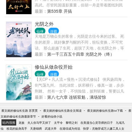
高武。尽管民国谍影重重，但胡一舟是带着图纸到民
国。他先成立抗战保安团，发展铁血军工，练就一批
最新：
第535章 开搞
铁血悍将，造就几个游击队长，培养一些最强火箭
兵，最终在大医英英跟红色莫斯科的助力下鹰略九
光阴之外
天，让日寇还我河山。有机会就干翻民国败家子，逼
仙侠
连载
他大喊“大王饶命”，否则就让他大龙挂了。因为主角是
天地是万物众生的客舍，光阴是古往今来的过客。 死
胡天氏，是最强军火商，他还有一座恐怖屋。但这绝
生的差异，就好像梦与醒的不同，纷纭变换，不可究
不是神话版民国，这只是个佣兵的战争，一个烽火伤
诘。 那么超越了生死，超脱了天地，在光阴之外，等
兵，他打赢了间谍的战争。他有着大宋的智慧，银狐
待我们的是什么？ 这是耳根继《仙逆》《求魔》《我
最新：
第一千三百五十四章 光阴之外（终）
的狡猾，唐砖的品格。最终让民国成为我们心中的汉
欲封天》《一念永恒》《三寸人间》后，创作的第六
乡。这，就是胡一舟的抗战岁月……
部长篇小说《光阴之外》
修仙从做杂役开始
仙侠
连载
【无CP＋凡人流＋慢热＋沉浸式修仙】 侠风扬四海，
剑气荡九州。 当此浊世，妖邪横行，修真一途，步步
荆棘。 然有一女子，不惧险阻，披荆斩棘，誓要以凡
人之躯，辟通天大道。 正所谓： 修的是逍遥真仙，求
最新：
第八七六章 连斩双魁，满场皆惊
的是超然之道，然人心魍魉，局势诡谲，任尔惊才绝
艳、天赋异禀，难逃尘网樊笼。 悟的是清净本心，守
-
-
-
蔡文姬的修仙长生路 苏贯贯
蔡文姬的修仙长生路全文阅读
蔡文姬的修仙长生路txt下载
蔡
的是明澈真性，纵天地翻覆，阴阳逆乱，自有灵台方
-
文姬的修仙长生路最新章节
好看的仙侠小说
寸、慧剑三尺，可斩迷障千重。
站内强推
龙族
夫人你马甲又掉了
太平令
黎明之剑
在美漫当心灵导师的日子
九域凡
仙
校花的贴身高手
天唐锦绣
武道大帝
在港综成为传说
快穿：尤物穿成万人嫌工具人女