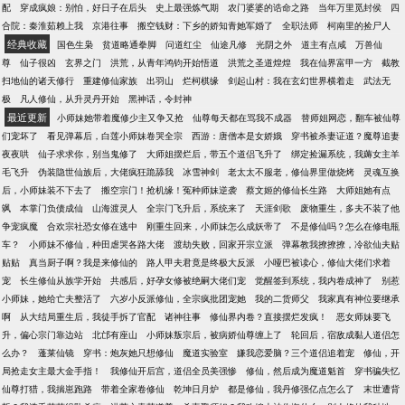
配
穿成疯娘：别怕，好日子在后头
史上最强炼气期
农门婆婆的诰命之路
当年万里觅封侯
四
合院：秦淮茹赖上我
京港往事
搬空钱财：下乡的娇知青她军婚了
全职法师
柯南里的捡尸人
经典收藏
国色生枭
贫道略通拳脚
问道红尘
仙途凡修
光阴之外
道主有点咸
万兽仙
尊
仙子很凶
玄界之门
洪荒，从青年鸿钧开始悟道
洪荒之圣道煌煌
我在仙界富甲一方
截教
扫地仙的诸天修行
重建修仙家族
出羽山
烂柯棋缘
剑起山村：我在玄幻世界横着走
武法无
极
凡人修仙，从升灵丹开始
黑神话，令封神
最近更新
小师妹她带着魔修少主又争又抢
仙尊每天都在骂我不成器
替师姐网恋，翻车被仙尊
们宠坏了
看见弹幕后，白莲小师妹卷哭全宗
西游：唐僧本是女娇娥
穿书被杀妻证道？魔尊追妻
夜夜哄
仙子求求你，别当鬼修了
大师姐摆烂后，带五个道侣飞升了
绑定捡漏系统，我薅女主羊
毛飞升
伪装隐世仙族后，大佬疯狂跪舔我
冰雪神剑
老太太不服老，修仙界里做烧烤
灵魂互换
后，小师妹装不下去了
搬空宗门！抢机缘！冤种师妹逆袭
蔡文姬的修仙长生路
大师姐她有点
飒
本掌门负债成仙
山海渡灵人
全宗门飞升后，系统来了
天涯剑歌
废物重生，多夫不装了他
争宠疯魔
合欢宗社恐女修在逃中
刚重生回来，小师妹怎么成妖帝了
不是修仙吗？怎么在修电瓶
车？
小师妹不修仙，种田虐哭各路大佬
渡劫失败，回家开宗立派
弹幕教我撩撩撩，冷欲仙夫贴
贴贴
真当厨子啊？我是来修仙的
路人甲夫君竟是终极大反派
小哑巴被读心，修仙大佬们求着
宠
长生修仙从族学开始
共感后，好孕女修被绝嗣大佬们宠
觉醒签到系统，我内卷成神了
别惹
小师妹，她给亡夫整活了
六岁小反派修仙，全宗疯批团宠她
我的二货师父
我家真有神位要继承
啊
从大结局重生后，我徒手拆了官配
诸神往事
修仙界内卷？直接摆烂发疯！
恶女师妹要飞
升，偏心宗门靠边站
北邙有座山
小师妹叛宗后，被病娇仙尊缠上了
轮回后，宿敌成黏人道侣怎
么办？
蓬莱仙镜
穿书：炮灰她只想修仙
魔道实验室
嫌我恋爱脑？三个道侣追着宠
修仙，开
局抢走女主最大金手指！
我修仙开后宫，道侣全员美强惨
修仙，然后成为魔道魁首
穿书骗失忆
仙尊打猎，我揣崽跑路
带着全家卷修仙
乾坤日月炉
都是修仙，我丹修强亿点怎么了
末世遭背