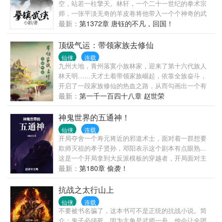
领悟上面蕴含的法则之力。”简单而言，这是一个现代
空，站若一柱擎天。林轩，一个二十一世纪的拳术宗
人张衍，携带着超级芯片道衍穿入洪荒，凭借着系统
师，一张平淡无奇的羊皮卷将他带入一个个神奇的武
的计算功能，一步一步凭借着凡人之躯，走上巅峰的
侠世界，一场场江湖动荡由此开始。
最新：
第1372章 唐钰的不凡，回国！
道路。
顶级气运：带领家族去修仙
仙侠
连载
九州大地，青州落寞小族林家，迎来了第十六代族人
林天明……天才土着带领家族崛起，依靠全族奋斗，
开启了一段家族修仙的热血之路，从而勾画出一个有
血有肉有情感的故事……（本文无穿越，无系统，无
最新：
第一千一百四十八章 赵世荣
后宫……）
神鬼世界的五通神！
仙侠
连载
开局夺舍一个寿元将近的邪道术士，面对着一群想要
欺师灭祖的孝子贤孙，邓阳表示这个剧本有点眼熟...
这是一个开局拿到大反派模板的穿越者，开局面对主
角反噬的故事！ ...... 一盏神奇的青铜古灯，带来一个
最新：
第180章 偷袭！
现世之魂。 且看一个现代的穿越者，带你领略不一样
的神诡大世！ 五通者、五欲皆通，尝遍人间大欲，世
抗战之太行山上
人谓之邪神！ ...... PS：新人新书！
仙侠
连载
不要被书名骗了，这本书可不是正统的抗战小说。简
介：鬼子必须死，因为主角是武师一舟，他会让全团