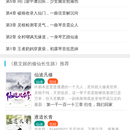
第5章 同门途中遭旧疾，少女施音愈顽伤
第4章 破格收录入仙门，一曲弦音解沉疴
第3章 灵根检测零灵气，一曲琴音震众人
第2章 全村嘲讽无缘道，一身琴艺踏仙途
第1章 王者奶妈穿废柴，初露琴音惩恶婶
《蔡文姬的修仙长生路》推荐
仙途凡修
仙侠
完结
许易本是普普通通的一个凡人，意外踏入修真世界。
灵根不纯，天资低劣，这一辈子若是能够筑基便已是
万幸，但天意飘渺，一副画卷彻底改变他早该注定的
未来。写入基础练气决，获得中品功法纳气术。写入
最新：
第一千一百一十三章 衍生，我们回家
低阶神行符，获得中阶神风符。写入二品聚灵丹方，
获得三品凝元丹方。用草药残渣画了一株七寒草，获
逐道长青
得一株完整的七寒草。画了一柄剑，许易的飞剑法器
仙侠
完结
被增强了。画了一幅阵法，破阵布阵的方法出现
书友群：914925527 无尽混沌，万界沉浮。 紫胤界，