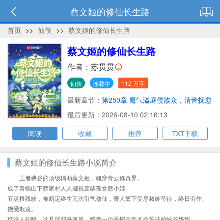
蔡文姬的修仙长生路
首页
>>
仙侠
>>
蔡文姬的修仙长生路
蔡文姬的修仙长生路
作者：
苏贯贯
仙侠
连载中
112 万字
最新章节：
第250章 魔气溢庭侵族众，清音抚愈
引风波
最后更新：2026-08-10 02:16:13
阅读
收藏
推荐
TXT下载
蔡文姬的修仙长生路小说简介
王者峡谷的顶级辅助蔡文姬，魂穿青云修真界。
成了青螺山下蔡家村人人鄙视废柴孤女蔡小姬。
五灵根残缺，被断定终生无法引气修仙，寄人篱下受尽叔婶苛待，终日劳作、
饱受欺凌。
可没人知晓，这具孱弱身躯里，藏着一位手握全套本命琴技的峡谷奶妈……