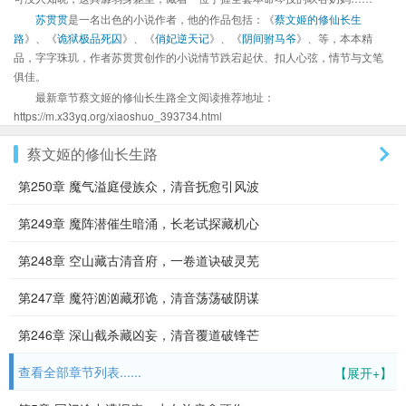
苏贯贯
是一名出色的小说作者，他的作品包括：《
蔡文姬的修仙长生
路
》、《
诡狱极品死囚
》、《
俏妃逆天记
》、《
阴间驸马爷
》、等，本本精
品，字字珠玑，作者苏贯贯创作的小说情节跌宕起伏、扣人心弦，情节与文笔
俱佳。
最新章节蔡文姬的修仙长生路全文阅读推荐地址：
https://m.x33yq.org/xiaoshuo_393734.html
蔡文姬的修仙长生路
第250章 魔气溢庭侵族众，清音抚愈引风波
第249章 魔阵潜催生暗涌，长老试探藏机心
第248章 空山藏古清音府，一卷道诀破灵芜
第247章 魔符汹汹藏邪诡，清音荡荡破阴谋
第246章 深山截杀藏凶妄，清音覆道破锋芒
查看全部章节列表......
【展开+】