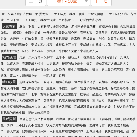
上一页
第1 - 50章
下一页
-
-
天工医妃：我在古代建三甲 晏无涯
天工医妃：我在古代建三甲全文阅读
天工医妃：我在古代
-
-
建三甲txt下载
天工医妃：我在古代建三甲最新章节
好看的古言小说
大家在看
继后
谢邀，人在长安，正准备造反
老祖宗她是真的狂
穿成炉鼎不慎让合欢宗成最
强战力
嫁权臣
王府小媳妇
侯爷的掌心娇是朵黑心莲
春光囚我
穿越兽世：抱着大蛇的尾巴撒
娇娇
大帝姬
将门嫡女重生后，禁欲丞相掐腰宠
最高楼
穿成疯娘：别怕，好日子在后头
清宫
妾妃
穿越逍遥嫡女
穿成农家小福宝，逃荒路上开挂了
穿成猎户的替嫁小夫郎
开着房车，去古
代逃荒种田吧
医妃在上：将军，别乱来
综影视：女配互穿后的爽文人生
站内强推
龙族
夫人你马甲又掉了
太平令
黎明之剑
在美漫当心灵导师的日子
九域凡
仙
武道大帝
在港综成为传说
天唐锦绣
校花的贴身高手
快穿：尤物穿成万人嫌工具人女
配
穿成疯娘：别怕，好日子在后头
无限恐怖
重生之都市修仙
破局
史上最强炼气期
造化血
狱体
霍二爷，新婚请克制！
全职法师
官局
经典收藏
超级保安在都市
从今天开始随心所欲
救个校花当老婆
花颜策
误惹妖孽王爷：废
材逆天四小姐
农门冲喜小辣妻
重生农门小福妻
港综：曹达华在我身边卧底
穿成恶毒婆婆，她
拖家带口端了皇宫！
七零，冤种女配在年代文里醒悟了
狂帝的一品魔妃
好莱坞娱乐大亨
穿越
三天即流放，大佬被迫造反了
穿越兽世：抱着大蛇的尾巴撒娇娇
乱世田园：我家夫君重生了
穿
成三个反派崽子的后娘怎么办
农门福妻旺夫又旺家
穿成反派后娘她靠养崽逆袭
红楼之谁也不能
打扰我的退休生活
拒绝嫁给权臣后
最近更新
侯府忘恩负义？权臣撑腰，我虐渣
国公府丫鬟内卷日常
人在秦国，基建，搞钱两手
抓
为师
二小姐宁死不当通房
状元夫君攀高枝后我另嫁权臣
卖身救母后，我带废太子躺赢
了
寡人有冤
我靠签到种田兴家
六岁崽崽带着破碗穿异界
王爷别催婚，我的差评铺刚开挂
来