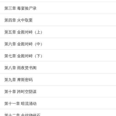
第三章 毒宴验尸录
第四章 火中取栗
第五章 金殿对峙（上）
第六章 金殿对峙（中）
第七章 金殿对峙（下）
第八章 雨夜焚书阁
第九章 摩斯密码
第十章 跨时空阴谋
第十一章 暗流涌动
第十二章 金丝绕磁石