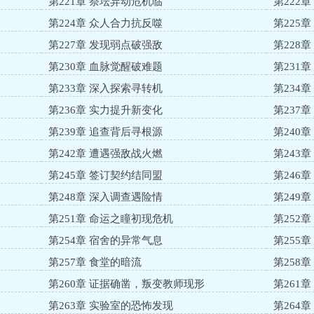
第221章 祭坛异动危机临
第222
第224章 众人合力抗反噬
第225
第227章 发现弱点破强敌
第228
第230章 血脉觉醒破难题
第231
第233章 深入探索寻转机
第234
第236章 实力提升新变化
第237
第239章 追查背后寻根源
第240
第242章 遭遇强敌战火燃
第243
第245章 签订契约结同盟
第246
第248章 深入调查遇险情
第249
第251章 命运之瞳初现危机
第252
第254章 宿舍的异常气息
第255
第257章 食堂的暗流
第258
第260章 证据确凿，叛变教师现形
第261
第263章 实验室的恐怖发现
第264