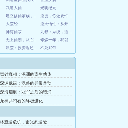
武道人仙
光明纪元
建立修仙家族，从坊市开始
逆徒，你还要忤逆为师多少次？
大荒经
逆天悟性：从开创观想法开始长生
神霄仙宗
九叔：系统，道术给我全加满！
无上仙朝，从召唤罗网开始
修炼一年，我就走蛟化龙
洪荒：投资返还，开局投资我自己
不死武帝
章 毒针真相：深渊的寄生幼体
章 深渊低语：魂兽的异常暴动
章 深海启航：冠军之后的暗涌
章 龙神共鸣石的终极进化
丛林遭遇危机，雷光豹遇险