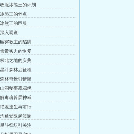
章 收服冰熊王的计划
章 冰熊王的弱点
章 冰熊王的臣服
章 深入调查
章 幽冥教主的陷阱
章 雪帝实力的恢复
章 极北之地的庆典
章 星斗森林启征程
章 森林奇景引猜疑
章 山洞秘事露端倪
章 解毒魂兽展神威
章 绝境逢生再前行
章 沟通受阻起波澜
章 星斗祭坛引关注