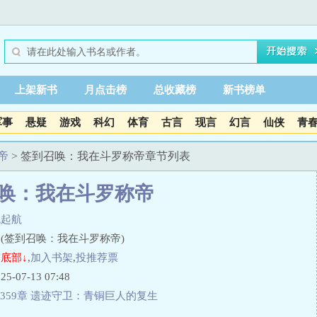
上架新书
月点击榜
总收藏榜
新书榜单
军事
悬疑
游戏
科幻
体育
古言
现言
幻言
仙侠
青
帝
> 签到召唤：我在斗罗称帝章节列表
唤：我在斗罗称帝
帆起航
(签到召唤：我在斗罗称帝)
底部↓
,
加入书架
,
投推荐票
07-13 07:48
359章 遗迹守卫：青铜巨人的复生