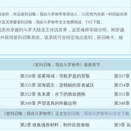
航创作，作品签到召唤：我在斗罗称帝章章动人，33言情为你第一时间提供养
帝及无弹窗签到召唤：我在斗罗称帝全文免费阅读、TXT下载。
我意外穿越到斗罗大陆龙王传说世界，这里魂师等级分明。刚穿越
意外获得签到召唤系统。该系统可在特定地点签到，获召唤卡、秘
兽战斗，还可提升实力、获得装备。与其他学员相比，我凭借系统
系统在斗罗大陆称帝，守护和平，抱得美人归。
《签到召唤：我在斗罗称帝》最新章节
第358章 迷雾海域：导航罗盘的背叛
第357
第355章 深海霸主：逆戟鲸的皇者威压
第354
第352章 鱼来袭：水下的致命拥抱
第351
第349章 声望道具的终极运用
第348
《签到召唤：我在斗罗称帝》正文
签到召唤：我在斗罗称帝txt全文下载
第2章 收集魂兽材料，制作应急食物
第3章 