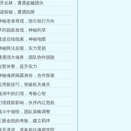
离开丛林，遭遇盗贼团伙
遗迹探秘，遭遇陷阱
 神秘老者再现，指引前行方向
 草药园新发现，神秘药草
 遗迹后续线索，神秘地图
 神秘阵法反噬，实力受损
 遭遇强大魂兽，团队协作脱险
 短暂休整，提升实力
 神秘魂师揭露身份，合作探索
 运用新技巧，突破机关难关
 漩涡中的幻境，考验心智
 幻境残留影响，伙伴内讧危机
 战斗中领悟，团队策略调整
 三眼金猊的考验，建立羁绊
 离开遗迹，准备前往魂师学院