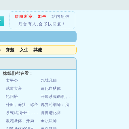
错缺断章、加书：
站内短信
后台有人,会尽快回复！
春
穿越
女生
其他
妹纸们都在看：
太平令
九域凡仙
武道大帝
造化血狱体
轮回塔
开局系统崩溃，我一不小心无敌了
种田，养猪，称帝
诡异药剂师：我的病人皆为恐怖
系统赋我长生，活着终会无敌
御兽进化商
混沌圣体，开局被仙子强迫双修
全职法师
剑道圣体的我只想躺平
兽血沸腾