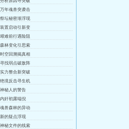
章 分析原因寻突破
章 万年魂兽突袭击
章 祭坛秘密渐浮现
章 装置启动引新变
章 艰难前行遇险阻
章 森林变化引思索
章 时空回溯揭真相
章 寻找弱点破敌阵
章 实力整合新突破
章 绝境反击寻生机
章 神秘人的警告
章 内奸初露端倪
章 魂兽森林的异动
章 新的疑点浮现
章 神秘文件的线索