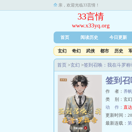
亲，欢迎光临33言情！
33言情
www.x33yq.org
首页
阅读历史
今日更新
玄幻
奇幻
武侠
都市
历史
首页
>
玄幻
>
签到召唤：我在斗罗称
签到召
作 者：
养
类 别：玄幻
动 作：
直达
更新时间：2025-
最新连载：
第