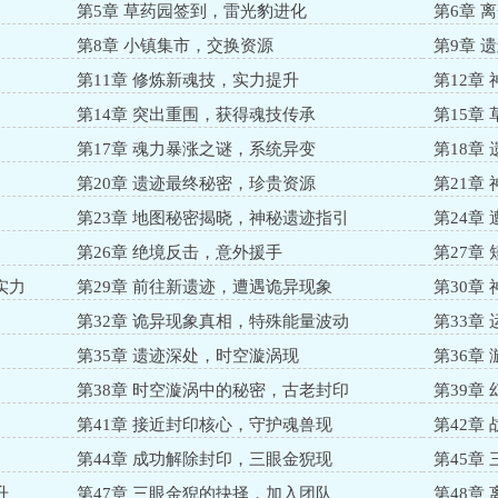
第5章 草药园签到，雷光豹进化
第6章 
第8章 小镇集市，交换资源
第9章 
第11章 修炼新魂技，实力提升
第12章
第14章 突出重围，获得魂技传承
第15章
第17章 魂力暴涨之谜，系统异变
第18章
第20章 遗迹最终秘密，珍贵资源
第21章
第23章 地图秘密揭晓，神秘遗迹指引
第24章
第26章 绝境反击，意外援手
第27章
实力
第29章 前往新遗迹，遭遇诡异现象
第30章
第32章 诡异现象真相，特殊能量波动
第33章
第35章 遗迹深处，时空漩涡现
第36章
第38章 时空漩涡中的秘密，古老封印
第39章
第41章 接近封印核心，守护魂兽现
第42章
第44章 成功解除封印，三眼金猊现
第45章
升
第47章 三眼金猊的抉择，加入团队
第48章