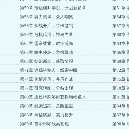
第50章 抵达魂师学院，开启新篇章
第51章
第53章 魂力测试，众人嘲笑
第54章
第56章 实战开启，特殊签到
第57章
第59章 危机暗涌，神秘力量
第60章
第62章 雪帝线索，时空涟漪
第63章
第65章 暗中使坏，危机降临
第66章
第68章 结识新友，获取情报
第69章
第71章 追踪神秘人，线索中断
第72章
第74章 化解矛盾，并肩作战
第75章
第77章 研究地图，分歧出现
第78章
第80章 通过特殊签到获得增幅道具
第81章
第83章 线索追踪，危险重重
第84章
第86章 神秘奖励，实力提升
第87章
第89章 雪帝封印线索初现
第90章