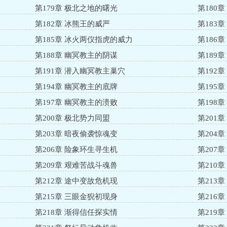
第179章 极北之地的曙光
第180
第182章 冰熊王的威严
第183
第185章 冰火两仪指虎的威力
第186
第188章 幽冥教主的阴谋
第189
第191章 潜入幽冥教主巢穴
第192
第194章 幽冥教主的底牌
第195
第197章 幽冥教主的溃败
第198
第200章 极北势力同盟
第201
第203章 暗夜偷袭惊魂变
第204
第206章 险象环生寻生机
第207
第209章 艰难苦战斗魂兽
第210
第212章 途中变故危机现
第213
第215章 三眼金猊初现身
第216
第218章 渐得信任探实情
第219