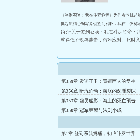
《签到召唤：我在斗罗称帝》为作者养帆起
帆起航精心编写原创签到召唤：我在斗罗称
简介:关于签到召唤：我在斗罗称帝：
就遇低阶魂兽袭击，艰难应对。此时
籍、道具等。有了系统，我能召唤魂
能应对各种危机。未来，我必将凭借
第359章 遗迹守卫：青铜巨人的复生
第356章 暗流涌动：海底的深渊裂隙
第353章 幽灵船影：海上的死亡预告
第350章 冠军荣耀与法则小成
第1章 签到系统觉醒，初临斗罗世界