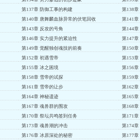
第137章 防御工事的构建
第138
第140章 唐舞麟血脉异常的伏笔回收
第141
第143章 反攻的号角
第144
第146章 实力提升的紧迫性
第147
第149章 觉醒独创魂技的前奏
第150
第152章 初遇雪帝
第153
第155章 冰之困境
第156
第158章 雪帝的试探
第159
第161章 雪帝的让步
第162
第164章 神秘遗迹
第165
第167章 魂兽群的围攻
第168
第170章 祭坛共鸣签到任务
第171
第173章 魂兽潮的冲击
第174
第176章 冰原深处的秘密
第177