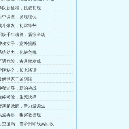
 学院新征程，挑战初现
 暗中调查，发现端倪
 战斗爆发，初露锋芒
 召唤千年魂兽，震惊全场
 神秘女子，意外提醒
 系统助力，化解危机
 再遇危险，古月娜发威
 学院秘辛，长老谈话
 破解世家子弟阴谋
 神秘访客，新的挑战
 最终考验，生死抉择
 唐舞麟觉醒，新力量诞生
 风波再起，幽冥教徒现
 时空漩涡，雪帝封印线索回收