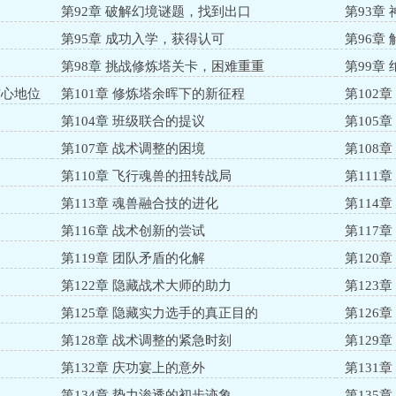
第92章 破解幻境谜题，找到出口
第93章
第95章 成功入学，获得认可
第96章
第98章 挑战修炼塔关卡，困难重重
第99章
核心地位
第101章 修炼塔余晖下的新征程
第102
第104章 班级联合的提议
第105
第107章 战术调整的困境
第108
第110章 飞行魂兽的扭转战局
第111
第113章 魂兽融合技的进化
第114
第116章 战术创新的尝试
第117
第119章 团队矛盾的化解
第120
第122章 隐藏战术大师的助力
第123
第125章 隐藏实力选手的真正目的
第126
第128章 战术调整的紧急时刻
第129
第132章 庆功宴上的意外
第131
第134章 势力渗透的初步迹象
第135