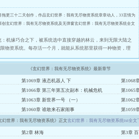
月拖更三十二天创作，作品玄幻世界：我有无尽物资系统章章动人，33言情为
原创玄幻世界：我有无尽物资系统及无弹窗玄幻世界：我有无尽物资系统全文
统：机缘巧合之下，被系统选中直接穿越的林云，来到无限大陆之
无限物资系统。每存活一个月，就能从系统那里获得一种物资，理
越多。随着时间的过去，林云发现自己可以躺平了。修炼需要的丹
器需要的材料，林云直接询问你需要几吨？甚至画画所需要的神兽
《玄幻世界：我有无尽物资系统》最新章节
告诉画符师，不够找自己要，自己还有。当然这一切都只是梦，因
第一个千年生日的时候。一件让林云一辈子，都无法忘记的事情发
）
第1069章 液态机器人 下
第1068
的黑暗镇压将领了。而这个事件还有另外一个名字：狩猎游戏。一
第1066章 第三年第五次副本：机械危机
第106
强制所有生灵参加的游戏······圣人之下皆蝼蚁，你没有拒绝的资格。
第1063章 新世界一号 （一）
第1062
第1060章 谁敢来石家闹事
第1059
玄幻世界：我有无尽物资系统》正文
玄幻世界：我有无尽物资系统txt全文
第2章 林海
第3章 