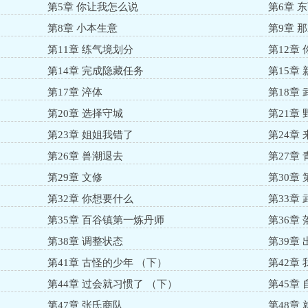
第5章 你让我怎么说
第6章 
第8章 小本生意
第9章 
第11章 练气境划分
第12章
第14章 完成隐藏任务
第15章
第17章 淬体
第18章
第20章 选择守城
第21章
第23章 姐姐我错了
第24章
第26章 兽潮退去
第27章
第29章 文修
第30章
第32章 你想要什么
第33章
第35章 百谷镇第一炼丹师
第36章
第38章 调整状态
第39章 
第41章 古怪的少年 （下）
第42章
第44章 过会就习惯了 （下）
第45章
第47章 张氏商队
第48章