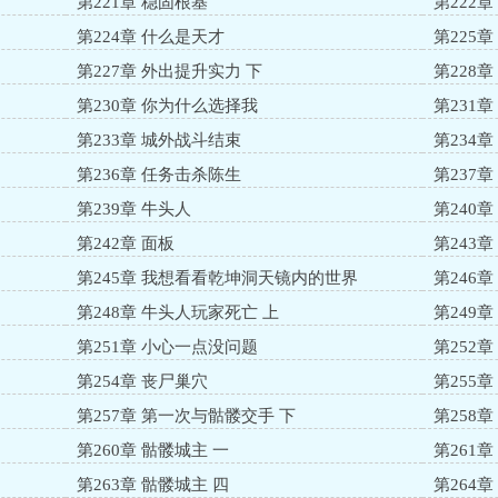
第221章 稳固根基
第222
第224章 什么是天才
第225
第227章 外出提升实力 下
第228
第230章 你为什么选择我
第231
第233章 城外战斗结束
第234
第236章 任务击杀陈生
第237
第239章 牛头人
第240章
第242章 面板
第243
第245章 我想看看乾坤洞天镜内的世界
第246
第248章 牛头人玩家死亡 上
第249
第251章 小心一点没问题
第252章
第254章 丧尸巢穴
第255
第257章 第一次与骷髅交手 下
第258
第260章 骷髅城主 一
第261章
第263章 骷髅城主 四
第264章