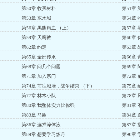
第50章 收买材料
第51章
第53章 东水城
第54章 
第56章 黑熊精血 （上）
第57章
第59章 天鹰教
第60章
第62章 约定
第63章
第65章 全部传承
第66章
第68章 问几个问题
第69章
第71章 加入宗门
第72章
第74章 前往城墙，战争结束 （下）
第75章
第77章 林木小队
第78章
第80章 我整体实力比你强
第81章
第83章 马匪
第84章
第86章 选择淬体液
第87章 
第89章 想要学习炼丹
第90章