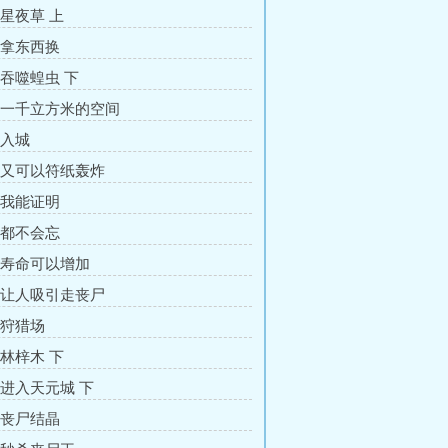
 星夜草 上
章 拿东西换
 吞噬蝗虫 下
章 一千立方米的空间
 入城
章 又可以符纸轰炸
章 我能证明
章 都不会忘
章 寿命可以增加
章 让人吸引走丧尸
 狩猎场
 林梓木 下
 进入天元城 下
章 丧尸结晶