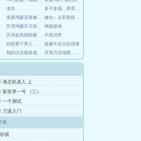
龙符
多子多福，养育后代得长生
谁家鸿蒙圣体像你一样，天天偷家
修仙：从肝熟练度开始证道长生
开局鸿蒙不灭体，碾压亿万天骄
神级基地
开局金风细雨楼主，一刀惊天下
不死武帝
别惹那个男人，他在养娃儿
核爆中走出的强者
我的法宝都是规则系
开局万倍地图，苟到天荒地老
章 液态机器人 上
5章 新世界一号 （三）
章 一个测试
章 刀道入门
下载
百谷镇