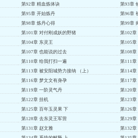
第92章 精血炼体诀
第93章
第95章 开始炼丹
第96章
第98章 炼丹心得
第99章
第101章 对付刚成妖的野猪
第102
第104章 东灵王
第105
第107章 也能说的过去
第108
第110章 给我打扫一遍
第111
第113章 被安阳城势力接纳 （上）
第114
第116章 梦文文有身孕
第117
第119章 一阶灵气丹
第120
第122章 挂机
第123
第125章 百年玉灵果 下
第126
第128章 去东灵王军营
第129
第131章 赵文雅
第132
第134章 系统的解释 上
第135章