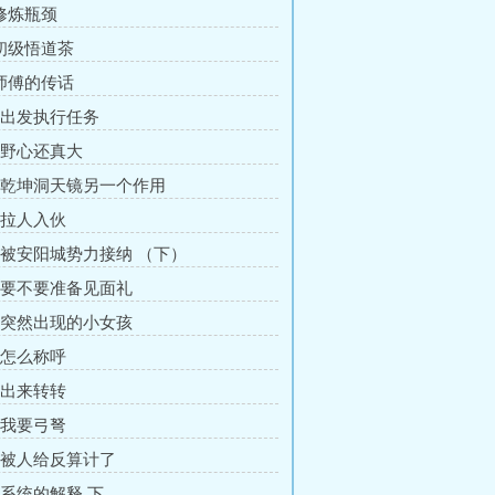
 修炼瓶颈
 初级悟道茶
 师傅的传话
章 出发执行任务
章 野心还真大
章 乾坤洞天镜另一个作用
章 拉人入伙
章 被安阳城势力接纳 （下）
章 要不要准备见面礼
章 突然出现的小女孩
章 怎么称呼
章 出来转转
章 我要弓弩
章 被人给反算计了
 系统的解释 下