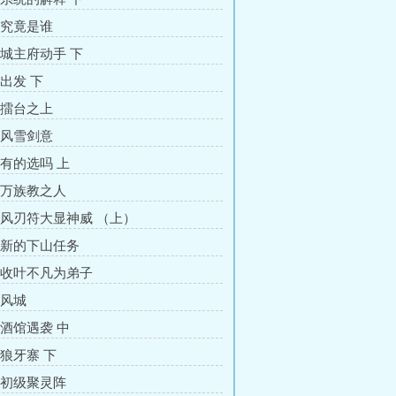
章 究竟是谁
 城主府动手 下
 出发 下
章 擂台之上
章 风雪剑意
 有的选吗 上
章 万族教之人
章 风刃符大显神威 （上）
章 新的下山任务
章 收叶不凡为弟子
 风城
 酒馆遇袭 中
 狼牙寨 下
章 初级聚灵阵