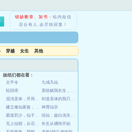
错缺断章、加书：
站内短信
后台有人,会尽快回复！
春
穿越
女生
其他
妹纸们都在看：
太平令
九域凡仙
轮回塔
系统赋我长生，活着终会无敌
混沌圣体，开局被仙子强迫双修
剑道圣体的我只想躺平
建立修仙家族，从坊市开始
神霄仙宗
霸道邪少，仙子请自重
综仙：趁白浅失忆，忽悠她做老婆
无上仙朝，从召唤罗网开始
长生从捕快开始
不朽家族，我能改变子孙资质
龙族5悼亡者的归来（龙族Ⅴ：悼亡者的归来）