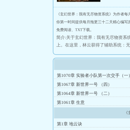
《玄幻世界：我有无尽物资系统》为作者每
你第一时间提供每月拖更三十二天精心编写
免费阅读、TXT下载。
简介:关于玄幻世界：我有无尽物资系
上。在这里，林云获得了辅助系统：
论上，只需要活得越久，获得物资就
药，林云表示自己每天当糖豆吃。炼
血脉，林云直接一桶一桶的提供，并
为当林云在无限大陆之上，迎来自己
第1070章 实验者小队第一次交手（一
生了。被无限大陆所有强者，所恐惧
第1067章 新世界一号 （四）
场由圣人制定的游戏规则······一场
第1064章 新世界一号 （二）
第1061章 生意
《
第1章 地云诀