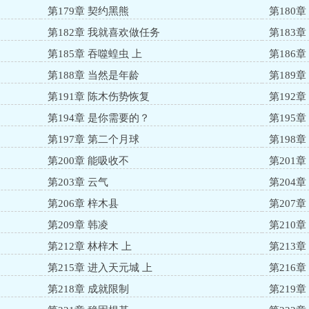
第179章 契约黑熊
第180章
第182章 我就喜欢做任务
第183
第185章 吞噬蝗虫 上
第186章
第188章 当然是年龄
第189
第191章 陈木伤势恢复
第192章
第194章 是你需要的？
第195
第197章 第二个月球
第198
第200章 能吸收不
第201
第203章 云气
第204
第206章 梓木县
第207
第209章 韩凌
第210章
第212章 林梓木 上
第213章
第215章 进入天元城 上
第216章
第218章 成就限制
第219