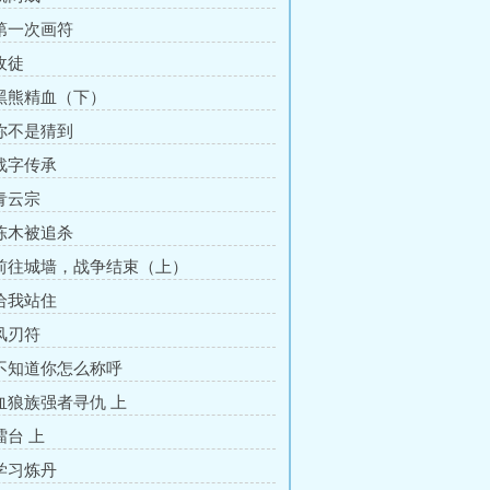
 第一次画符
收徒
 黑熊精血（下）
 你不是猜到
 战字传承
 青云宗
 陈木被追杀
 前往城墙，战争结束（上）
 给我站住
 风刃符
 不知道你怎么称呼
 血狼族强者寻仇 上
擂台 上
 学习炼丹