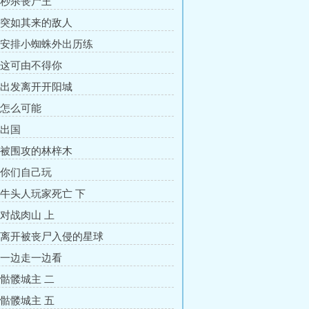
章 秒杀丧尸王
章 突如其来的敌人
章 安排小蜘蛛外出历练
章 这可由不得你
章 出发离开开阳城
章 怎么可能
 出国
章 被围攻的林梓木
章 你们自己玩
章 牛头人玩家死亡 下
 对战肉山 上
章 离开被丧尸入侵的星球
章 一边走一边看
 骷髅城主 二
 骷髅城主 五