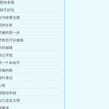
东西你拿着
那就不好玩
 你为啥要去接
 新的任务
 武修的第一步
 野兽也可以修炼
 来到城墙
 青云学院
 第一个本命字
 武修的路
 落叶身法
出发
 我相信学姐
 自己还是太弱
 就两成