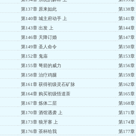
第137章 原来如此
第138
第140章 城主府动手 上
第141章
第143章 出发 上
第144章
第146章 天降订婚
第147
第149章 圣人命令
第150
第152章 鬼庙
第153章
第155章 弩箭的威力
第156
第158章 治疗鸡腿
第159
第161章 获得初级灵石矿脉
第162
第164章 购买初级悟道茶
第165
第167章 炼体二层
第168章
第170章 酒馆遇袭 上
第171章
第173章 狼牙寨 上
第174章
第176章 茶杯给我
第177