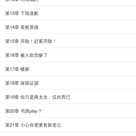
第13章 下跪道歉
第14章 美救英雄
第15章 开除！赶紧开除！
第16章 被人欺负惨了
第17章 楼家
第18章 保留证据
第19章 你只是商太太，仅此而已
第20章 书房play？
第21章 小心你老婆有新老公