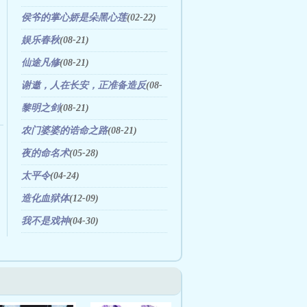
(03-31)
侯爷的掌心娇是朵黑心莲
(02-22)
娱乐春秋
(08-21)
仙途凡修
(08-21)
谢邀，人在长安，正准备造反
(08-
07)
黎明之剑
(08-21)
农门婆婆的诰命之路
(08-21)
夜的命名术
(05-28)
太平令
(04-24)
造化血狱体
(12-09)
我不是戏神
(04-30)