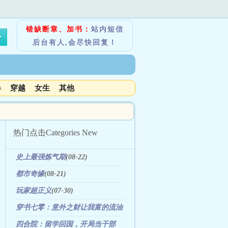
错缺断章、加书：
站内短信
后台有人,会尽快回复！
春
穿越
女生
其他
热门点击
Categories New
史上最强炼气期
(08-22)
都市奇缘
(08-21)
玩家超正义
(07-30)
穿书七零：意外之财让我富的流油
(06-04)
四合院：留学回国，开局当干部