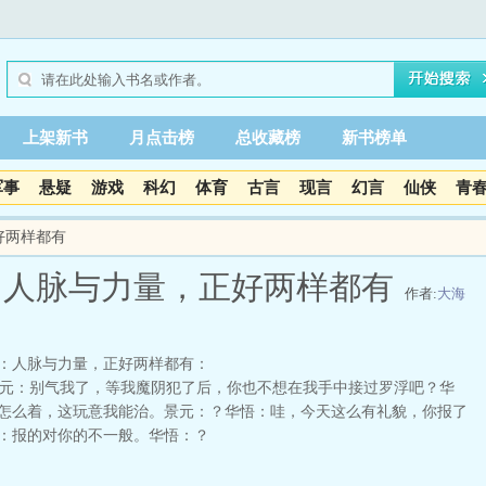
上架新书
月点击榜
总收藏榜
新书榜单
军事
悬疑
游戏
科幻
体育
古言
现言
幻言
仙侠
青
好两样都有
：人脉与力量，正好两样都有
作者:
大海
：人脉与力量，正好两样都有：
：别气我了，等我魔阴犯了后，你也不想在我手中接过罗浮吧？华
怎么着，这玩意我能治。景元：？华悟：哇，今天这么有礼貌，你报了
：报的对你的不一般。华悟：？