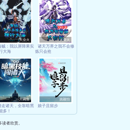
大业火
大业火
海贼：我以屏障果实
诸天万界之我不会修
行大海
炼只会抢
一大碗鱼
姚颖怡
游走诸天，全靠暗黑
娘子且留步
能多！
多读者欣赏。