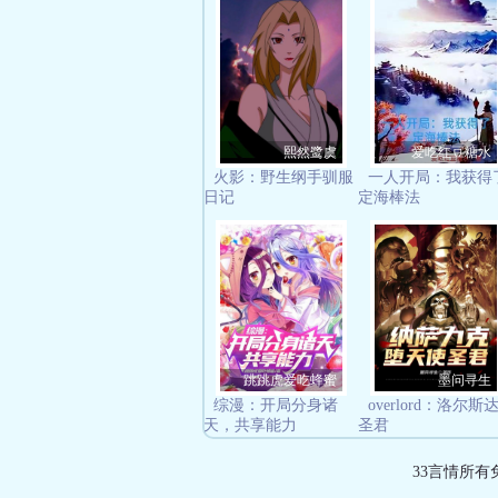
熙然鹭虞
爱吃红豆糖水
火影：野生纲手驯服
一人开局：我获得
日记
定海棒法
跳跳虎爱吃蜂蜜
墨问寻生
综漫：开局分身诸
overlord：洛尔斯
天，共享能力
圣君
33言情所