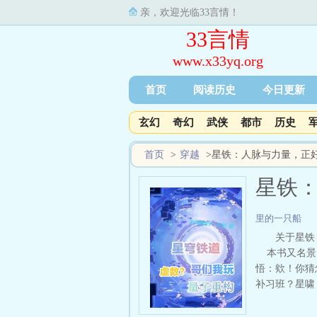
亲，欢迎光临33言情！
33言情
www.x33yq.org
首页
阅读历史
今日更新
玄幻
奇幻
武侠
都市
历史
首页
>
穿越
>
星铁：人脉与力量，正
星铁
里的一只船
关于星铁
本书又名景元
悟：欸！你猜
补习班？星啸