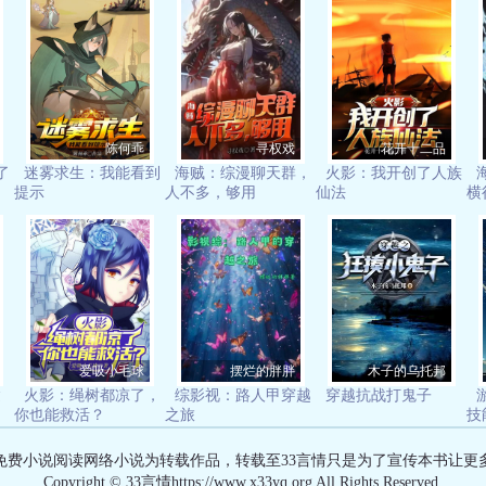
陈何乖
寻权戏
花开十二品
了
迷雾求生：我能看到
海贼：综漫聊天群，
火影：我开创了人族
提示
人不多，够用
仙法
横
爱吸小毛球
摆烂的胖胖
木子的乌托邦
达
火影：绳树都凉了，
综影视：路人甲穿越
穿越抗战打鬼子
你也能救活？
之旅
技
有免费小说阅读网络小说为转载作品，转载至33言情只是为了宣传本书让更
Copyright © 33言情https://www.x33yq.org All Rights Reserved.