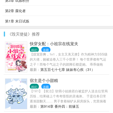
第3章 试炼积分
第2章 腐化者
第1章 末日试炼
《毁灭使徒》推荐
快穿女配：小祖宗在线宠夫
科幻
连载
【甜宠苏爽，1v1，女主又美又撩】作为精神力SSS级
的大佬，她被迫卷入三千小世界！ 每个世界都有气运
之子！而每个气运之子的踏脚石都是她。 乖乖做炮
灰？绝不可能！她手起刀落，虐起渣来可不会手软~
最新：
第五百七十七章 妹妹有心疾（31）
只是，每个世界的反派为啥都要缠上她？？ … 反派大
佬拿着气运之子的公司股份：“你还不过来？” 颜夏：
宿主是个小甜精
……她什么时候说要以身相许了？ … 妖孽师尊手捏瑟
科幻
连载
瑟发抖的天道：“是你从了我？还是让世界毁灭？” 颜
【1V1】【双洁】软萌小姑娘若白被监护人送去位管局
夏：……这么刚的吗？！ … 病娇小奶狗泪眼汪
历练，结果碰上个奇奇怪怪的灵魂体。 于是任务日常
汪：“你要抛弃我，我就让天下陪葬！” 颜夏抓狂：
逐渐甜翻天…… 男子拿着锅铲从厨房探头，兜里揣着
……到底哪里软萌了啊？分明是大魔王！ … 系统全程
骗来的结婚证，眼尾笑意温柔，“白白，今晚想吃什
最新：
第914章 番外四：前缘五
不敢出声：主神太霸道，宿主你就从了吧！ 美飒大佬
么？” 仙侠世界的清冷仙尊抱着小妖女翻了个身，将六