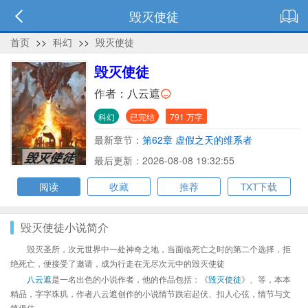
毁灭使徒
首页
>>
科幻
>>
毁灭使徒
毁灭使徒
作者：
八云遮
科幻
已完结
791 万字
最新章节：
第62章 虚假之天的维系者
最后更新：2026-08-08 19:32:55
阅读
收藏
推荐
TXT下载
毁灭使徒小说简介
毁灭圣所，次元世界中一处神奇之地，当面临死亡之时的第二个选择，拒
绝死亡，便接受了邀请，成为行走在无尽次元中的毁灭使徒
八云遮
是一名出色的小说作者，他的作品包括：《
毁灭使徒
》、等，本本
精品，字字珠玑，作者八云遮创作的小说情节跌宕起伏、扣人心弦，情节与文
笔俱佳。