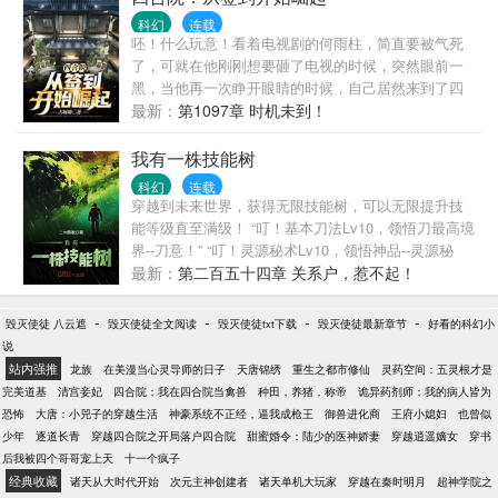
男，且看她如何从炮灰逆袭。 【不一样的清新快穿，
科幻
连载
非系统升级流，女主不吐槽会死星人，前期任务为
呸！什么玩意！看着电视剧的何雨柱，简直要被气死
主，男主出现后1V1攻略】
了，可就在他刚刚想要砸了电视的时候，突然眼前一
黑，当他再一次睁开眼睛的时候，自己居然来到了四
合院中的世界，还好死不死的成为了猪脚何雨柱！
最新：
第1097章 时机未到！
这....何雨柱傻眼了，不过随着金手指的到来，何雨柱
却过上了不一样的人生。每天签签到，喝喝茶，玩玩
我有一株技能树
古董。小日子那叫一个美！什么？白眼狼，伪君子，
科幻
连载
真小人，统统都去死吧！我何雨柱，才是真正的大魔
穿越到未来世界，获得无限技能树，可以无限提升技
王！
能等级直至满级！ “叮！基本刀法Lv10，领悟刀最高境
界--刀意！” “叮！灵源秘术Lv10，领悟神品--灵源秘
术！” “叮！符纹术Lv10，领悟至高纹术--虚空纹箓
最新：
第二百五十四章 关系户，惹不起！
术！” 刀意点到满级，一刀在手灭杀一切；练体术点到
满级，坚挺身躯拳战所有；符纹术点到满级，随手一
-
-
-
-
毁灭使徒 八云遮
毁灭使徒全文阅读
毁灭使徒txt下载
毁灭使徒最新章节
好看的科幻小
画出鬼神符…… 蓦然回首……哎哟，老子这就无敌了
说
吗？
站内强推
龙族
在美漫当心灵导师的日子
天唐锦绣
重生之都市修仙
灵药空间：五灵根才是
完美道基
清宫妾妃
四合院：我在四合院当禽兽
种田，养猪，称帝
诡异药剂师：我的病人皆为
恐怖
大唐：小兕子的穿越生活
神豪系统不正经，逼我成枪王
御兽进化商
王府小媳妇
也曾似
少年
逐道长青
穿越四合院之开局落户四合院
甜蜜婚令：陆少的医神娇妻
穿越逍遥嫡女
穿书
后我被四个哥哥宠上天
十一个疯子
经典收藏
诸天从大时代开始
次元主神创建者
诸天单机大玩家
穿越在秦时明月
超神学院之