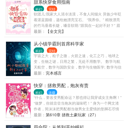
甜系快穿食用指南
科幻
完结
软团儿:我家大人清冷淡漠，不食人间烟火 异族少年眨
着湛蓝圆瞳，递给她漂亮宝石。 “我养你。” 精致漂亮
的竹马垂着长睫，嗓音软萌:“跟我在一起好不好？” 眉
眼秾丽的皇子握住她手腕，醉态迷蒙。 “只能喜欢我一
最新：
【全文完】
个。” 阮栖笑眯眯，把小甜豆抱了个满怀。 软团儿:
……这一定不是它认识的主神大人。 重点：1.剧情简
从小镇学霸到首席科学家
单小甜饼，非爽文，无金手指 2.双处高洁，男主超甜
科幻
完结
宇宙之大，粒子之微，火箭之速，化工之巧，地球之
变，生物之谜，日用之繁，无处不用数学。 数学与航
天航空，数学与国防安全，数学与生物医学; 数学与信
息技术，数学与能源，数学与海洋； 数学与人工智
最新：
完本感言
能，数学与先进制造， 数学与星辰大海！ “如果说，
19世纪是西方的数学世纪，20?世纪是颜色国的数学世
快穿：拯救男配，炮灰有责
纪，那么21?世纪，必定是我们的数学世纪。我们可以
科幻
连载
坚定的告诉全世界，我们回来了。” “科技改变世界，
“什么，要改变男配命运？那也得让我穿成女主角啊！”
而数学改变科技。” “与其说，国家与国家的竞争是科
“做梦，你就尝尝当炮灰的滋味吧！” 身为一个网文渣
技实力的竞争，还不如说是 数学人才的竞争。当今
作者，简沫沫把男配都当做男女主爱情的垫脚石尽情
世，我们必将是超级数学大国，超级科技大国！” 这是
践踏，结果被男配们的怨气吸进自己写的文里。 “男主
最新：
第610章 拯救土豪玩家（27）
一个从备受争议，饱受折磨，历经万难的农村做题家
是女主的，男配是我的！” 正派少侠√通灵少年√草包皇
到首席院士的故事。
帝√呆萌学霸√妖孽国师√…穿梭缤纷故事，拯救各式美
四合院：从签到开始崛起