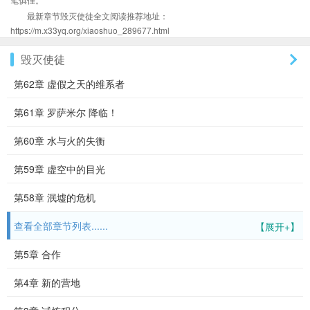
最新章节毁灭使徒全文阅读推荐地址：
https://m.x33yq.org/xiaoshuo_289677.html
毁灭使徒
第62章 虚假之天的维系者
第61章 罗萨米尔 降临！
第60章 水与火的失衡
第59章 虚空中的目光
第58章 泯墟的危机
查看全部章节列表......
【展开+】
第5章 合作
第4章 新的营地