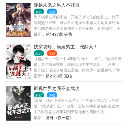
女主VS万能主神男主 #做个任务还不得不宠夫系列#
界至宝随手一扔，闹了小脾气，“抱它做什么？抱我。”
穿越未来之男人不好当
古言世界的太子殿下蹭着小姑娘颈窝温声细语，直接
科幻
连载
看傻了一旁怒发冲冠的皇帝，“我不要这天下了，要
为了继承父亲的军功，开始了其悲催的生长史。好不
你。” 统子纪元，【？？？】我是谁我在哪儿？ 所以
容易熬到成年，可以自由选择未来嫁人的她又被死而
这到底是谁在攻略谁？
复活的老爸丢进了联邦第一男子军校。 阴差阳错，凌
蘭就这样朝着冷酷狂霸跩的不归路上渐行渐远…… 建
最新：
第1497章 等我
了几个群，蘭少VIP群:392111243（只收正版订阅读
者），蘭少3群（新开）：542465674。
快穿攻略，病娇男主，宠翻天！
科幻
完结
【超甜宠，一对一】#苏烟的神格·····掉了。#她的系统
说，要想找回神格，就得实现男主的愿望。于是乎，
她开始了漫漫攻略男主之路。桀骜少年眉眼戾气：“你
只能喜欢我一个人。”病娇皇子眼神幽幽：“你说你会在
最新：
第2163章 完结
我身边陪我一辈子。”邪魅影帝桃花眼一挑：“小苏烟，
过来让我亲亲。”苏烟纠结，她只是想要找回自己的神
影视世界之我不会武功
格而已,怎么还给缠上了？····瞧着跟前的男人视线不对
科幻
连载
劲，立刻改了口，是是是，都是为了你，最喜欢你
“常威，你还说你不会武功？！” 常威一脸老实，茫然
了！男主满手是血，步步靠近，喃喃：“你说过，会留
道：“武功是什么？” 这是十里坡剑神常威在以漫威为
在我身边，永远都不会离开。”苏烟轻哄：“好好好，都
主的影视剧世界里苟到天荒地老的阴险人生。
听你的，咱先把这血擦擦，别吓着旁人？？”
最新：
番外《仅一篇》