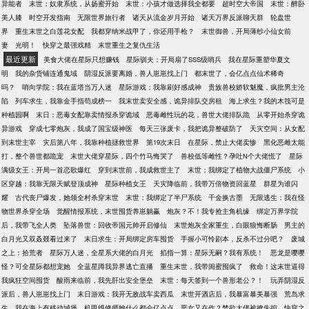
异能者
末世：奴隶系统，从扬蜜开始
末世：小孩才做选择我全都要
超时空大帝国
末世：醉卧
美人膝
时空开发指南
无限世界旅行者
诸天从流金岁月开始
诸天万界反派聊天群
轮盘世
界
重生末世之白莲花女配
我都穿纳米战甲了，你还用手枪？
末世御兽，开局薄纱小仙女前
妻
光明！
快穿之最强戏精
末世重生之复仇生活
最近更新
美食大佬在星际只想赚钱
星际驯夫：开局扇了SSS级哨兵
我在星际重塑华夏文
明
我的杂货铺连通鬼域
阴湿反派要离婚，兽人崽崽找上门
都末世了，会亿点点仙术稀奇
吗？
哨向学院：我在蓝塔当万人迷
星际游戏：我靠刷好感成神
贵族兽校娇软魅魔，疯批男主沦
陷
列车求生，我靠金手指苟成榜一
我末世卖安全感，诡异排队交房租
海上求生？我的木筏可是
种植园啊
末日：恶毒女配靠卖情报杀穿诡域
恶毒雌性玩的花，兽世大佬排队跪
从零开始杀穿诡
异游戏
穿成七零炮灰，我成了国宝级神医
每天三张废卡，我把诡异整破防了
天灾空间：从女配
到末世主宰
灾后第八年，我靠种植拯救世界
第19次末日
在星际，禁止大佬卖惨
黑化恶雌太能
打，整个兽世都跪宠
末世大佬穿星际，四个竹马悔哭了
兽校低等雌性？孕吐N个大佬慌了
星际
满级女王：开局一首恋歌爆红
穿到末世前，我成救世主了
末世：我绑定了植物大战僵尸系统
小
区穿越：我靠无限天赋登顶成神
星际种植女王
天灾降临前，我带万倍物资回蓝星
群星为谁闪
耀
古代丧尸爆发，她领全村杀穿末世
末世：我绑定了半尸系统
千金换古墨
无限逃生：我在怪
物世界杀穿全场
觉醒情报系统，末世囤货养崽躺赢
炮灰？不！我专抢主角机缘
绑定万界学院
后，我带飞全人类
坠落兽世：回收帝国元帅开启修仙
末世炮灰全家重生，白眼狼悔断肠
男主的
白月光又双叒叕看过来了
末日求生：开局绑定房车囤货
手握小可怜剧本，反杀不过分吧？
废城
之上：拾荒者
星际万人迷，全星系大佬的白月光
掐指一算：星际无嗣？我有系统！
恶龙是嘤嘤
怪？可全星际都想宠她
全蓝星蹲我异界逃亡直播
重生末世，我带闺蜜囤疯了
救命！这末世逼得
我疯狂空间囤货
酸雨来临前，我先肝出安全堡垒
末世：每天签到一个兽形老公？！
玩弄阴湿反
派后，兽人崽崽找上门
末日游戏：我开无敌战车卖西瓜
末世开酒店后，我暴富暴美暴强
荒岛求
生，我在海上有移动城堡
机甲维修师她什么都会亿点点
恶女又在作？禁欲大佬被撩失控
快穿之