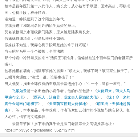
她本是百年医门第十八代传人，嫡长女，从小被寄予厚望，医术高超，琴棋书
画，心机手段，样样精通。
谁知道一睁眼便到了这个陌生的年代。
灵魂撞进了和她同名同姓的陌生姑娘的身上。
莫名被接回京市顶级豪门陆家，原来她是陆家嫡长女。
假妹妹自诩清高，但是却样样不如她。
假妹妹不知道，玩弄心机手段可是她的拿手好戏呢！
当云昭的马甲一个个被扒，全网沸腾
那个传说中冷酷暴戾的京市“活阎王”顾淮舟，偏偏就被这个百年医门的老祖宗所
吸引。
他将她抵在墙角，指腹摩挲她的唇瓣：“顾太太，玩够了吗？该回家生孩子了。”
云昭耳尖通红：“流氓，谁、谁要生孩子！”
男人低笑，掏出全球仅有的至尊黑卡塞进她手心：“生一个，送你一座岛。”
飞絮如云
是一名出色的小说作者，他的作品包括：《
大佬归来，薄夫人马
甲遍布全球
》、《
医死人，活白骨，我家夫人是满级大佬
》、《
惊！乡下来的
真千金是医门老祖宗
》、《
天降萌宝撞翻大佬爹地
》、《
萌宝拽上天爹地超厉
害
》、等，本本精品，字字珠玑，作者飞絮如云创作的小说情节跌宕起伏、扣
人心弦，情节与文笔俱佳。
最新章节惊！乡下来的真千金是医门老祖宗全文阅读推荐地址：
https://m.x33yq.org/xiaoshuo_352712.html