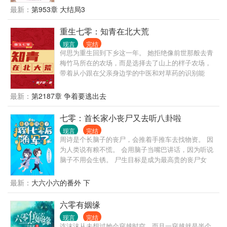
了她的穿越。 不行，金手指一定得抢回来。 在女主靠
最新：
第953章 大结局3
着锦鲤运一路躺赢的时候。 宋茜则是靠着空间，靠自
己。 什么？与女主抢男主？开什么玩笑，她要嫁给男
重生七零：知青在北大荒
主的小叔，让女主和男主叫她小婶婶，哈哈哈哈！ 什
现言
完结
么？书中的大佬要做她的小弟？看他这么有诚意，就
何思为重生回到下乡这一年。 她拒绝像前世那般去青
勉为其难的收下吧！ 宋茜左手空间，右手大佬，在锦
梅竹马所在的农场，而是选择去了山上的柈子农场，
鲤文中过得风生水起。 谁说女配不如女主，她宋茜的
带着从小跟在父亲身边学的中医和对草药的识别能
人生，她自己做主！ 她宋茜就是这么牛逼！
力，开始了她在北大荒的下乡知青生活。
最新：
第2187章 争着要逃出去
七零：首长家小丧尸又去听八卦啦
现言
完结
周诗是个长脑子的丧尸，会推着手推车去找物资。 因
为人类说有粮不慌。 会用脑子当嘴巴讲话，因为听说
脑子不用会生锈。 尸生目标是成为最高贵的丧尸女
王。 高贵，意味着漂亮，有脑子。 所以尸尸很在意自
己的脸面。 在她认知里，脑子就是她的脸面。 她学着
最新：
大六小六的番外 下
人类早睡早起，每次醒来都要照镜子看看自己漂亮脑
子还在不在。 这天醒来，发现顶着的是乱糟糟的鸡窝
六零有姻缘
头，尸尸慌了，拼命地找脑子。 找呀找，脑袋磕桌子
现言
完结
腿，真睡了。 醒来就到了陌生的地方。 这个地方让她
连沫沫从未想过她会穿越时空，而且一穿越就是半个