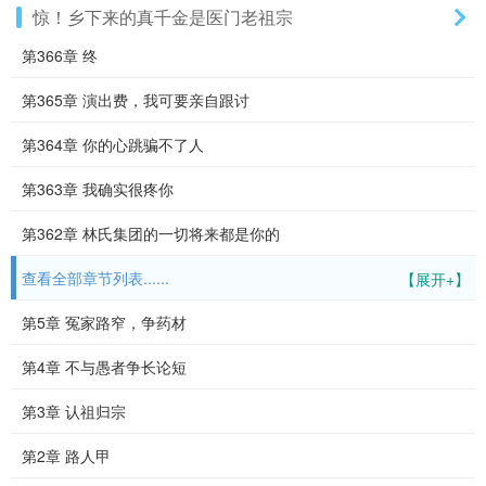
惊！乡下来的真千金是医门老祖宗
第366章 终
第365章 演出费，我可要亲自跟讨
第364章 你的心跳骗不了人
第363章 我确实很疼你
第362章 林氏集团的一切将来都是你的
查看全部章节列表......
【展开+】
第5章 冤家路窄，争药材
第4章 不与愚者争长论短
第3章 认祖归宗
第2章 路人甲