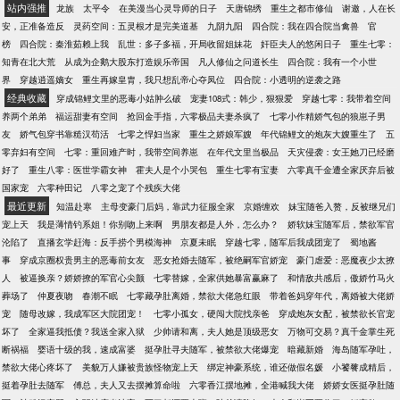
** 唐芷兮很喜欢穿裙子，后来...叶寒之的衬衫袖扣全
站内强推
龙族
太平令
在美漫当心灵导师的日子
天唐锦绣
重生之都市修仙
谢邀，人在长
都是她裙子的颜色。
安，正准备造反
灵药空间：五灵根才是完美道基
九阴九阳
四合院：我在四合院当禽兽
官
榜
四合院：秦淮茹赖上我
乱世：多子多福，开局收留姐妹花
奸臣夫人的悠闲日子
重生七零：
知青在北大荒
从成为企鹅大股东打造娱乐帝国
凡人修仙之问道长生
四合院：我有一个小世
界
穿越逍遥嫡女
重生再嫁皇胄，我只想乱帝心夺凤位
四合院：小透明的逆袭之路
经典收藏
穿成锦鲤文里的恶毒小姑肿么破
宠妻108式：韩少，狠狠爱
穿越七零：我带着空间
养两个弟弟
福运甜妻有空间
抢回金手指，六零极品夫妻杀疯了
七零小作精娇气包的狼崽子男
友
娇气包穿书靠糙汉苟活
七零之悍妇当家
重生之娇娘军嫂
年代锦鲤文的炮灰大嫂重生了
五
零弃妇有空间
七零：重回难产时，我带空间养崽
在年代文里当极品
天灾侵袭：女王她刀已经磨
好了
重生八零：医世学霸女神
霍夫人是个小哭包
重生七零有宝妻
六零真千金遭全家厌弃后被
国家宠
六零种田记
八零之宠了个残疾大佬
最近更新
知温赴寒
主母变豪门后妈，靠武力征服全家
京婚缠欢
妹宝随爸入赘，反被继兄们
宠上天
我是薄情钓系姐！你别吻上来啊
男朋友都是人外，怎么办？
娇软妹宝随军后，禁欲军官
沦陷了
直播玄学赶海：反手捞个男模海神
京夏未眠
穿越七零，随军后我成团宠了
蜀地酱
事
穿成京圈权贵男主的恶毒前女友
恶女抢婚去随军，被绝嗣军官娇宠
豪门虐爱：恶魔夜少太撩
人
被逼换亲？娇娇撩的军官心尖颤
七零替嫁，全家供她暴富赢麻了
和情敌共感后，傲娇竹马火
葬场了
仲夏夜吻
春潮不眠
七零藏孕肚离婚，禁欲大佬急红眼
带着爸妈穿年代，离婚被大佬娇
宠
随母改嫁，我成军区大院团宠！
七零小孤女，硬闯大院找亲爸
穿成炮灰女配，被禁欲长官宠
坏了
全家逼我抵债？我送全家入狱
少帅请和离，夫人她是顶级恶女
万物可交易？真千金掌生死
断祸福
婴语十级的我，速成富婆
挺孕肚寻夫随军，被禁欲大佬爆宠
暗藏新婚
海岛随军孕吐，
禁欲大佬心疼坏了
美貌万人嫌被贵族怪物宠上天
绑定神豪系统，谁还做假名媛
小饕餮成精后，
挺着孕肚去随军
傅总，夫人又去摆摊算命啦
六零香江摆地摊，全港喊我大佬
娇娇女医挺孕肚随