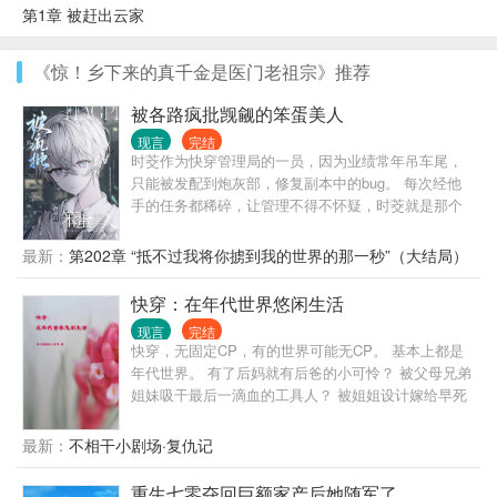
第1章 被赶出云家
《惊！乡下来的真千金是医门老祖宗》推荐
被各路疯批觊觎的笨蛋美人
现言
完结
时茭作为快穿管理局的一员，因为业绩常年吊车尾，
只能被发配到炮灰部，修复副本中的bug。 每次经他
手的任务都稀碎，让管理不得不怀疑，时茭就是那个
bug，还是对手派到他们公司的卧底。 系统222：不可
能！绝对不可能！我的宿主我知道，他只是笨，他绝
最新：
第202章 “抵不过我将你掳到我的世界的那一秒”（大结局）
对的忠心。 时茭也是有口难言，每次都被BT关进小黑
屋里，吃尽各种苦头，他好辛苦的。 被关记不得多少
快穿：在年代世界悠闲生活
次的时茭：心如止水.JPG 算了，躺平任…… 副本
现言
完结
一：处处陷害真少爷的假少爷 副本二：虫族假装虫母
快穿，无固定CP，有的世界可能无CP。 基本上都是
的小雌虫 副本三：众人心头的白月光 副本四：校园文
年代世界。 有了后妈就有后爸的小可怜？ 被父母兄弟
里欺负主角攻的恶毒炮灰 …… 时茭：来不了了，身体
姐妹吸干最后一滴血的工具人？ 被姐姐设计嫁给早死
要垮掉了，申请休息，呜呜呜…… 222：你先交代对
兵哥哥的妹妹？ 被亲妈忽视而死亡的小女儿（无cp）
方公司老板为什么要给你打钱，你还真是卧底呀?！
被出继的长女 被超生的二女儿 被捡来的弃婴(无cp) 被
最新：
不相干小剧场·复仇记
（主角受会因为一些剧情做出点坏事，不要骂他，骂
恩将仇报的村姑 被当挡箭牌的知青 被抛弃的原配
我就行）
…… 当满级大佬长宁穿成这些小可怜儿，看她如何摆
重生七零夺回巨额家产后她随军了