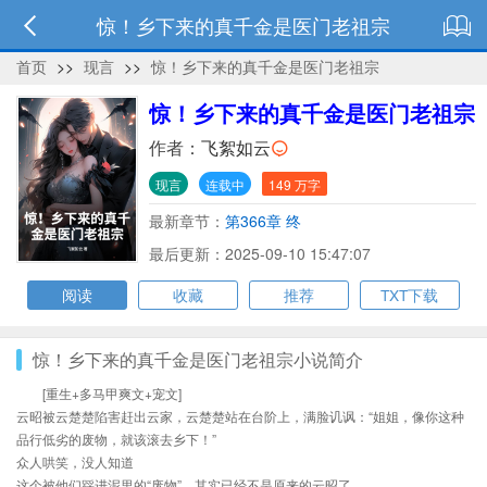
惊！乡下来的真千金是医门老祖宗
首页
>>
现言
>>
惊！乡下来的真千金是医门老祖宗
惊！乡下来的真千金是医门老祖宗
作者：
飞絮如云
现言
连载中
149 万字
最新章节：
第366章 终
最后更新：2025-09-10 15:47:07
阅读
收藏
推荐
TXT下载
惊！乡下来的真千金是医门老祖宗小说简介
[重生+多马甲爽文+宠文]
云昭被云楚楚陷害赶出云家，云楚楚站在台阶上，满脸讥讽：“姐姐，像你这种
品行低劣的废物，就该滚去乡下！”
众人哄笑，没人知道
这个被他们踩进泥里的“废物”，其实已经不是原来的云昭了。