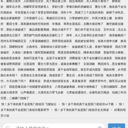
军，被糙汉宠哭
入职地府当法官，死了都还要上班
陆总请跪好，夫人和崽不要你了
娇夜欲
欢
随军北大荒，绝嗣军官亲哭娇美人
穿剧七零：带着闪购药房嫁糙汉
重生七零，炮灰真千金当
杠精改命
夺舍贵族大小姐？变普女照样虐她
消失十年，我成了三个反派的亲妈
娇娇下乡吃瓜，
极品全家被戳穿
三年新婚不上心，离婚后日日求合
六零娇娇吃瓜忙，钓系大佬宠上瘾
欲潮失
控
重回七零，我有颜有钱有空间勿扰
辛夷港
乖乖女退场后，京圈大佬后悔了
搬空娘家去随
军，禁欲大佬破戒了
极品原配要离婚，禁欲大佬不干了
我们本不是天生注定
五年冷淡，沈太太
她选择去父留子
漂亮娇气包穿成炮灰后被盯上了
傅爷，夫人又挺孕肚去抢功德了
相亲被截胡？
死对头哥哥喊我宝宝
八零退婚嫁糙汉，我带系统成首富
疯批娇女挺孕肚，各路大佬争当爹
换亲
当天，我硬刚全村
公路求生，我靠移动小卖部当榜一
血族娇娇万人迷，兽校F7狠狠亲
我在万界
捡破烂
大佬凶！娇妻俏！随军西南被团宠
黑莲花替身网恋后，继承者任我撩
贵族学院小撩精，
疯批权贵追着亲
亲妈可是真千金，反派子女被宠哭
消费返现？真千金狂赚百亿成首富
我靠遗容
修复成警局团宠
过度温情
重生七零当恶女，逼疯全家爽翻了
京港溺吻
网恋掉马，恶女被禁欲
大佬排队亲
切换动物视角，重回犯罪现场
真千金假军婚后，靠玄学成为团宠
我的剑尊，从书里
跑出来杀我？
在贵校女主身后捡漏，我成首富了
重生后，未来大佬成了我邻居
炮灰夫妻穿年
代，今天自救了吗？
雾夜有染
穿成大佬的假冒女友，夜夜被亲哭
闺蜜齐穿年代，随军后认错老
公了
我是恶毒后妈？但闺蜜穿成我养女
八零恶媳被离婚，科研大佬悔疯了
七零闪婚随军，恶村
姑被大佬亲哭
心声暴露后，大佬凭实力带飞全家
七零破庙通现代，全家吃肉又喝汤
结婚三年仍
完璧，二嫁豪门他疯了
-
-
惊！乡下来的真千金是医门老祖宗 飞絮如云
惊！乡下来的真千金是医门老祖宗txt下载
惊！
-
-
乡下来的真千金是医门老祖宗最新章节
惊！乡下来的真千金是医门老祖宗全文阅读
好看的现
言小说