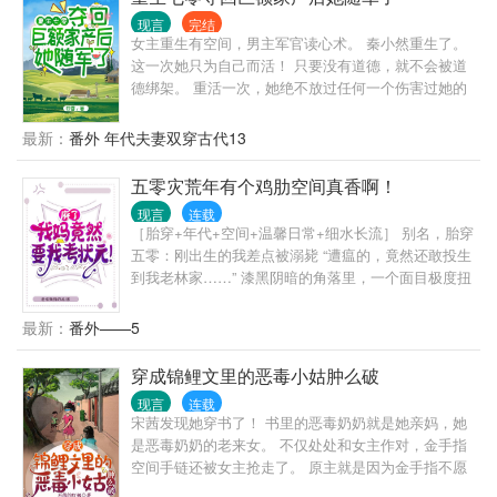
脱命运，活出精彩。 排雷： 快穿爽文。 有金手指。
现言
完结
有空间，空间里啥都有。 所以，不要纠结丹药够不够
女主重生有空间，男主军官读心术。 秦小然重生了。
的问题了，真的有好多
这一次她只为自己而活！ 只要没有道德，就不会被道
德绑架。 重活一次，她绝不放过任何一个伤害过她的
人。 妈妈留给她的玉镯空间，是她的，继妹别想再抢
走！ 妈妈和祖父留下来的遗产，都是她的，渣爹后妈
最新：
番外 年代夫妻双穿古代13
想都不要想！离开前把家底全搬空！ 前世继妹让她顶
替下乡，这次她先下手给继妹报名下乡！ 她和渣爹后
五零灾荒年有个鸡肋空间真香啊！
妈斗智斗勇，谁知中途来了个高冷帅军官。 “你好，我
现言
连载
是你未婚夫，来和你结婚的。” …… 霍念平从军七
［胎穿+年代+空间+温馨日常+细水长流］ 别名，胎穿
载，性格冷漠，是草原上的高冷之花，霍家人为他的
五零：刚出生的我差点被溺毙 “遭瘟的，竟然还敢投生
婚事操碎了心。 直到有天霍家收到了一封信，自称和
到我老林家……” 漆黑阴暗的角落里，一个面目极度扭
霍念平有婚约，霍家人决定死马当活马医，让霍念平
曲的老太手里掐着个脐带都还没剪的女婴，嘴里还在
去接未婚妻回家结婚。 霍念平出人意外地答应了。 他
不住地咒骂， 随即迅速把手里不停挣扎的女婴摁进盛
最新：
番外——5
不结婚是因为他有读心异能，知道的越多就对人心越
满水的木桶里，面目狰狞的大笑 “哈哈哈……这次我要
绝望。 他没有结婚的想法，直到遇见他未曾谋面的未
把你的尸身埋到道上，让你遭受千人踩万人踏！看你
穿成锦鲤文里的恶毒小姑肿么破
婚妻。 真香定律可能会迟到，但永远都不会缺席！
还敢不敢再来！”
现言
连载
宋茜发现她穿书了！ 书里的恶毒奶奶就是她亲妈，她
是恶毒奶奶的老来女。 不仅处处和女主作对，金手指
空间手链还被女主抢走了。 原主就是因为金手指不愿
被女主抢去，在争夺手链的过程中被推倒昏迷，才有