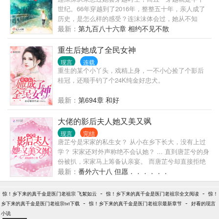
迷茫，因为看不到游荡的丧尸。 又让她高兴，因为找
世纪。66年穿越到了2016年，整整五十年，亲人成了
到了偷车车和存货的小贼。 “臭蛋，还尸尸车车和存
历史，是怎么样的感受？连沫沫体会过，她从不知
货。” 高大男人一脸懵。 “我不叫臭蛋，没拿你车，也
道，正是她的失踪导致一系列悲剧的开始。连沫沫活
最新：
第九百八十六章 相约不见不散
没偷你存货。” 尸尸听不懂，扯着他的衣角追债。 然
下去唯一的支柱，找到唯一活着的小弟，可刚有了些
后，然后随军了。 开启了让人啼笑皆非的生活技能学
消息，她却死了，死在了2022年，这是闹哪样？一睁
重生后她成了全民女神
习之旅。 学着学着，谢临发现小媳妇不仅聪明还很厉
开眼睛，她回来了，回到1965，消失前的半年，老天
害。 鼻子赛军犬，视力会转弯，耳朵堪比顺风耳。
现言
连载
果然带她不薄！连沫沫下定了决心，低调改变家人命
重生的某个小丫头，戏精上身，一不小心捡了个影后
“什么？那太阳能变成电，是傻子研究出来的？” “什
运，从此走向人生人家。可连沫沫懵逼了，她只是一
桂冠，还顺手钓了个24K纯金好忠犬。
么？傻子会用海水分离出淡水？” 谢临冷笑，“谁傻？
次次提醒大哥远离他上司，见缝插针说说坏话，结果
有本事，你们来？” 他媳妇会的可不仅这些。 会画武
大哥是远离了，怎么她被叼了回来？
最新：
第694章 和好
力值超强的装备。 还能造做饭打扫带小孩的机器人。
厉害了，他给自己捡了个大佬媳妇啊！
大佬的影后夫人她又美又飒
现言
完结
唐芷兮是宋家的私生女？ 从小在乡下长大，没有上过
学？ 宋家还对外声称绝不会认她？ ... 直到唐芷兮的身
份被扒，宋家马上筹备认亲宴。 而唐芷兮却直接拒绝
道：“你们宋家也配？” … 帝京那位三爷竟然喜欢上了
最新：
番外六十八 但愿．．．．．．
一个连学都没上过的野丫头。 听说还捧在手心里宠。
让整个帝京震惊之时，叶三爷却颇为骄傲地说了一句
-
-
惊！乡下来的真千金是医门老祖宗 飞絮如云
惊！乡下来的真千金是医门老祖宗全文阅读
惊！
话：“我夫人可不简单。” ... 叶寒之从来不相信一见钟
-
-
乡下来的真千金是医门老祖宗txt下载
惊！乡下来的真千金是医门老祖宗最新章节
好看的现言
情，直到遇见了唐芷兮... 北方有佳人，倾国又倾城…
小说