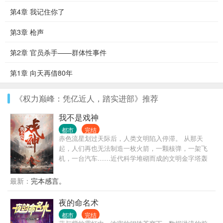
第4章 我记住你了
第3章 枪声
第2章 官员杀手——群体性事件
第1章 向天再借80年
《权力巅峰：凭亿近人，踏实进部》推荐
我不是戏神
都市
完结
赤色流星划过天际后，人类文明陷入停滞。 从那天
起，人们再也无法制造一枚火箭，一颗核弹，一架飞
机，一台汽车……近代科学堆砌而成的文明金字塔轰
然坍塌，而灾难，远不止此。 灰色的世界随着赤色流
星降临，像是镜面后的鬼魅倒影，将文明世界一点点
最新：
完本感言。
拖入无序的深渊。 在这个时代，人命渺如尘埃； 在这
个时代，人类灿若星辰。 大厦将倾，有人见一戏子屹
夜的命名术
立文明废墟之上，红帔似血，时笑时哭， 时代的帘幕
都市
完结
在他身后缓缓打开，他张开双臂，对着累累众生轻声