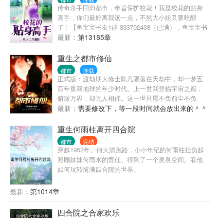
手出现在学校里的时候，全校都震惊了。 高冷校花苏
传奇杀手回归都市，奉旨保护校花！我是校花的贴身
白粥的身边竟然出现了男人？ 这时，暗恋三年的女孩
高手，你们最好离我远一点，不然大小姐又要吃醋
却发现自己心里是有他的，于是再次展开了对洛野的
了！【鱼宝宝书友1群 333702438（已满），鱼宝宝书
追求。 “抱歉，小学弟已经是我的人了。”苏白粥强势
友2群 417723151】
最新：
第13185章
的说道。 …… “后来呢？洛野先生，您跟知名漫画家
苏白粥是怎么相爱的呢？” 听到此话，洛野摸了摸脑
重生之都市修仙
袋，看着那个绝美的身影，轻声笑道:“她偷偷把我的书
给漫画改编了……”
都市
连载
正式版：渡劫期大修士陈凡陨落在天劫中，却一梦五
百年重回地球的年少时代。上一世我登临宇宙之巅，
俯瞰万界，却无人相伴。这一世只愿不负前尘不负
卿。通俗版：修行五百年的渡劫期修仙者重生回都
最新：
需要修改下，等一段时间就会放出来的＾＾
市，弥补遗憾，扮猪吃老虎的故事。修仙书友群：
415550977，欢迎各位书友。
重生何雨柱离开四合院
都市
完结
穿越1952年。何大清跑路，小小年纪的何雨柱担负起
照顾妹妹何雨水的责任。得到了一个灵泉空间。看他
如何玩转情满四合院的世界。
最新：
第1014章
四合院之合家欢乐