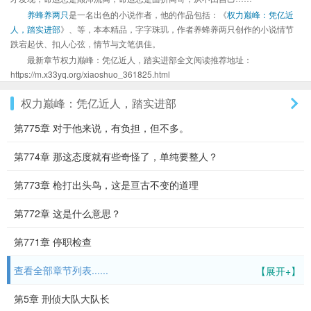
养蜂养两只
是一名出色的小说作者，他的作品包括：《
权力巅峰：凭亿近
人，踏实进部
》、等，本本精品，字字珠玑，作者养蜂养两只创作的小说情节
跌宕起伏、扣人心弦，情节与文笔俱佳。
最新章节权力巅峰：凭亿近人，踏实进部全文阅读推荐地址：
https://m.x33yq.org/xiaoshuo_361825.html
权力巅峰：凭亿近人，踏实进部
第775章 对于他来说，有负担，但不多。
第774章 那这态度就有些奇怪了，单纯要整人？
第773章 枪打出头鸟，这是亘古不变的道理
第772章 这是什么意思？
第771章 停职检查
查看全部章节列表......
【展开+】
第5章 刑侦大队大队长