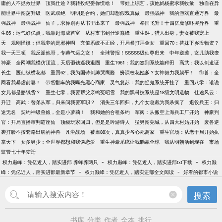
庸的人不拯救世界
顶我仕途？我转投纪委你慌啥！
带娃上综艺，孩她妈杨蜜求我收敛
独自在异
能世界中闯荡升级
医武双绝
明明是合约，她们却想假戏真做
最强战神
我的游戏直通万界
最
强战神
最强战神
仙子，求你别再从书里出来了
最强战神
举国飞升！十四亿魔修吓哭异界
重
生85：运气好亿点，我靠赶海成首富
从村支书到仕途巅峰
重生64，猎人出身，妻女被我宠上
天
规则怪谈：但我养的是邪神啊
充值系统不正经，开局暴打拜金女
重回70：替妹下乡没物资？
我一天三顿
我反派他哥，专薅气运之女！
全球警报！SSSSS级仙尊归来
中年逆袭，女儿助我变
神豪
全网嘲我模仿顶流，天后砸钱逼我退圈
重生1961：我的签到系统能种田
高武：我以剑道证
长生
医仙纵横花都
重回62，我为国铸剑薅哭鹰酱
扮演校花她爹？女神努力我躺平！
御兽：全
网看我暴虐前妻！
带货翻车的我曝光黑心商家
灵气复苏：我的捉鬼系统开挂了
重回八零：谁说
女儿都是赔钱货？
重生七零，我要帮父亲鸣冤昭雪
我的黑科技系统是18级文明造物
仕途风云：
升迁
高武：替弟从军，归来问我要军职？
消失三年回归，九个女总裁为我杀疯了
退役兵王：归
途无名
契约神级兽娘，全是小萝莉！
我和她的合租条约
军阀：从搬空上海兵工厂开始
神豪判
官：开局直播审判霸座仙
顶级玩家回归，但是是吟游诗人
猛男闯莞城，从四大村姑开始
废兽逆
袭打脸不按套路出牌的神兽
凡尘战场
被虐88次，真真少爷心死离家
重生官场：从老干局开始执
掌天下
女多男少：全世界都想和我谈恋爱
重生神豪系统让我躺赢全球
我从明朝活到现在
市场
监管七十年变迁
-
-
权力巅峰：凭亿近人，踏实进部 养蜂养两只
权力巅峰：凭亿近人，踏实进部txt下载
权力巅
-
-
峰：凭亿近人，踏实进部最新章节
权力巅峰：凭亿近人，踏实进部全文阅读
好看的都市小说
搜索
书库
分类
作者
全本
排行