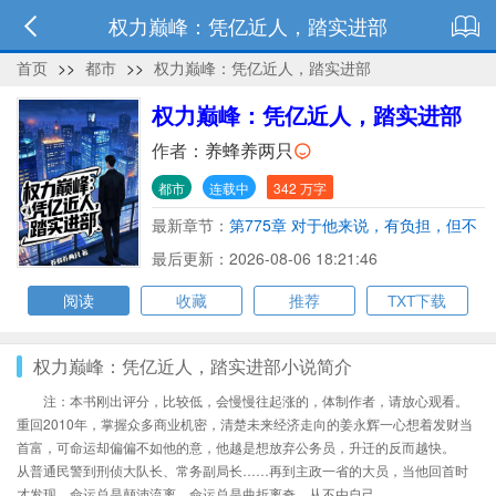
权力巅峰：凭亿近人，踏实进部
首页
>>
都市
>>
权力巅峰：凭亿近人，踏实进部
权力巅峰：凭亿近人，踏实进部
作者：
养蜂养两只
都市
连载中
342 万字
最新章节：
第775章 对于他来说，有负担，但不
多。
最后更新：2026-08-06 18:21:46
阅读
收藏
推荐
TXT下载
权力巅峰：凭亿近人，踏实进部小说简介
注：本书刚出评分，比较低，会慢慢往起涨的，体制作者，请放心观看。
重回2010年，掌握众多商业机密，清楚未来经济走向的姜永辉一心想着发财当
首富，可命运却偏偏不如他的意，他越是想放弃公务员，升迁的反而越快。
从普通民警到刑侦大队长、常务副局长……再到主政一省的大员，当他回首时
才发现，命运总是颠沛流离，命运总是曲折离奇，从不由自己……