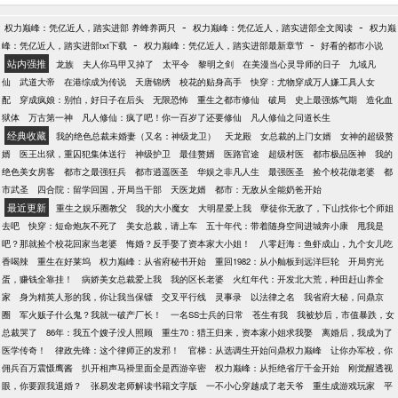
的相爱过程中充满了无数变量。刑从连又问，什么是
政公司洗地毯，没想到洗出各种奇葩的东西，你把客
变量？林辰那时想，变量就是，我以为你只是个普通
-
-
权力巅峰：凭亿近人，踏实进部 养蜂养两只
户全部送进去？ 汽车修理店当学徒，你改装拖拉机去
权力巅峰：凭亿近人，踏实进部全文阅读
权力巅
的警察，最喜欢在大排档开一瓶啤酒吃小龙虾，却不
-
-
峰：凭亿近人，踏实进部txt下载
秋名山飙车，秒杀一众豪华跑车？ 众网友:本以为开局
权力巅峰：凭亿近人，踏实进部最新章节
好看的都市小说
知道，你原来是……；又或者说，变量是，我不知道
站内强推
是巅峰，没想到小丑竟是我自己
龙族
夫人你马甲又掉了
太平令
黎明之剑
在美漫当心灵导师的日子
九域凡
我会爱上你，也不知道，你何时会爱上我。
仙
武道大帝
在港综成为传说
天唐锦绣
校花的贴身高手
快穿：尤物穿成万人嫌工具人女
配
穿成疯娘：别怕，好日子在后头
无限恐怖
重生之都市修仙
破局
史上最强炼气期
造化血
狱体
万古第一神
凡人修仙：疯了吧！你一百岁了还要修仙
凡人修仙之问道长生
经典收藏
我的绝色总裁未婚妻（又名：神级龙卫）
天龙殿
女总裁的上门女婿
女神的超级赘
婿
医王出狱，重囚犯集体送行
神级护卫
最佳赘婿
医路官途
超级村医
都市极品医神
我的
绝色美女房客
都市之最强狂兵
都市逍遥医圣
华娱之非凡人生
最强医圣
捡个校花做老婆
都
市武圣
四合院：留学回国，开局当干部
天医龙婿
都市：无敌从全能奶爸开始
最近更新
重生之娱乐圈教父
我的大小魔女
大明星爱上我
孽徒你无敌了，下山找你七个师姐
去吧
快穿：短命炮灰不死了
美女总裁，请上车
五十年代：带着随身空间进城奔小康
甩我是
吧？那就捡个校花回家当老婆
悔婚？反手娶了资本家大小姐！
八零赶海：鱼虾成山，九个女儿吃
香喝辣
重生在好莱坞
权力巅峰：从省府秘书开始
重回1982：从小舢板到远洋巨轮
开局穷光
蛋，赚钱全靠挂！
病娇美女总裁爱上我
我的区长老婆
火红年代：开发北大荒，种田赶山养全
家
身为精英人形的我，你让我当保镖
交叉平行线
灵事录
以法律之名
我省府大秘，问鼎京
圈
军火贩子什么鬼？我就一破产厂长！
一名SS士兵的日常
苍生有我
我被炒后，市值暴跌，女
总裁哭了
86年：我五个嫂子没人照顾
重生70：猎王归来，资本家小姐求我娶
离婚后，我成为了
医学传奇！
律政先锋：这个律师正的发邪！
官梯：从选调生开始问鼎权力巅峰
让你办军校，你
佣兵百万震慑鹰酱
扒开相声马褂里面全是西游辛密
权力巅峰：从拒绝省厅千金开始
刚觉醒透视
眼，你要跟我退婚？
张易发老师解读书籍文字版
一不小心穿越成了老天爷
重生成游戏玩家
平