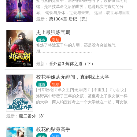
蓝与紫的霓虹中，浓密的钢铁苍穹下，数据洪流的前
低语—— “好戏……开场。”
端，是科技革命之后的世界，也是现实与虚幻的分
界。 钢铁与身体，过去与未来。 这里，表世界与里世
界并存，面前的一切，像是时间之墙近在眼前。 黑暗
最新：
第1004章 后记（完）
逐渐笼罩。 可你要明白啊我的朋友，我们不能用温柔
去应对黑暗，要用火。
史上最强炼气期
都市
完结
修炼了将近五千年的方羽，还是没有突破炼气
期…………………………………
最新：
番外篇3 炼体之道（下）
校花学姐从无绯闻，直到我上大学
都市
完结
[日常轻松]?[单女主]?[无系统]?［不重生］?[小甜文]
洛野高中暗恋了三年的女孩，甚至考上了跟女孩一样
的大学，两人约定好考上一个大学就在一起，可女孩
竟然反悔了。 悲痛之下，洛野化身恋爱小说作者，没
想到大学还没开学，他写的小说冲上了平台榜首，他
最新：
熊二番外（8）
竟然火了…… 上大学后，洛野原以为自己再也不会谈
恋爱，却偶然相识了高冷学姐。 洛野决定，要偷偷跟
校花的贴身高手
学姐谈恋爱，然后惊艳所有人。 等他和高冷学姐手拉
都市
连载