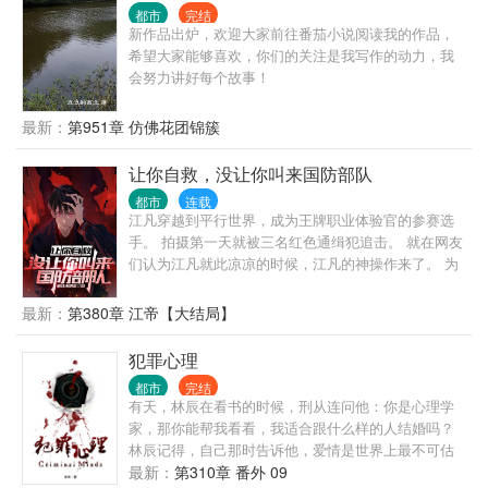
都市
完结
新作品出炉，欢迎大家前往番茄小说阅读我的作品，
希望大家能够喜欢，你们的关注是我写作的动力，我
会努力讲好每个故事！
最新：
第951章 仿佛花团锦簇
让你自救，没让你叫来国防部队
都市
连载
江凡穿越到平行世界，成为王牌职业体验官的参赛选
手。 拍摄第一天就被三名红色通缉犯追击。 就在网友
们认为江凡就此凉凉的时候，江凡的神操作来了。 为
了自救，江凡直接挖断国防电缆了。 江凡:急，求问，
如果我被绑架，为了引起部队关注我把国防光缆弄
最新：
第380章 江帝【大结局】
断，算不算紧急避险？ 网友:好家伙，报警警察来需要
二十分钟，挖断国防电缆军队过来只需要两分钟，不
犯罪心理
过最后劫匪都出来重新做人了，你还在里边蹲着！ 通
都市
完结
缉犯:喂，110吗，我实名举报有人破坏国防设备……
有天，林辰在看书的时候，刑从连问他：你是心理学
媒体:蒙面热心市民将破坏国防设施的敌特分子扭送公
家，那你能帮我看看，我适合跟什么样的人结婚吗？
安机关 …… 就在众人以为江凡的神操作到此结束时，
林辰记得，自己那时告诉他，爱情是世界上最不可估
谁料这仅仅是一个新的开始。 博物馆当保安，遇见歹
量的东西，就算是心理学家也无法预测，因为人与人
最新：
第310章 番外 09
徒，你直接砸碎玻璃掏出越王勾践剑与歹徒击剑？ 家