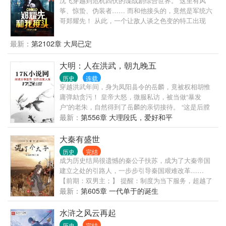
沈飞穿越到危机四伏的谍战剧综合世界。 这里有风
骑，自在极意，霸王之力.... 且看我一展大明风华！ 朱
筝、惊蛰、伪装者…… 而和他接头的，竟然是军统六
元璋：“经天纬地为文，咱大孙儿当得一个文！” 朱
哥郑耀先！ 从此，一个让敌人谈之色变的特工出现
标：“生子当如雄英！” 朱棣：“愿为大侄儿鞍前马后，
了，代号“梦魇”！
向北征伐！”
最新：
第2102章 大局已定
大明：人在洪武，朝九晚五
历史
连载
穿越洪武年间，身为凤阳县令的岳麟，竟被权相胡惟
庸弹劾贪污！ 皇帝大怒，微服私访，被当做“暴发
户”的老朱，自然得到了岳麟的亲切接待。 “这是后膛
枪，买了它，北元鞑虏灰飞烟灭，任谁都要给你几分
最新：
第556章 大理段氏，爱好和平
薄面！” “这是工艺坊，十岁小孩弹溜溜，百岁老人盘
核桃，出口一本万利！” “这是福利院，老有所依，幼
大秦有盛世
有所养，以后儿孙不孝，免费入住！” 岳麟只觉得，暴
历史
完结
发户老朱身后的几个青年，看他的眼神之中充满杀
成为历史结局很遗憾的秦公子扶苏，成为了大秦帝国
气。 “奉天承运，皇帝诏，曰：岳麟奉旨贪污，为我大
建立之处的引路人，一步步引导秦国艰难改革……
明富国强兵！”
【前期：双男主；】 提醒：制度为当下服务，超越了
生产力谈制度，一切都是虚妄。
最新：
第605章 一代单于的诞生
水浒之风云再起
历史
完结