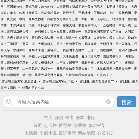
穿越大明之意难平
明末：刀劈崇祯
赵云别传
马奴的帝王路
经济博士考科举，开局卷哭众少
爷
三国董牧传：董卓的董，放牧的牧
大宋开局：我成了第一美女的男人
太平盛世英雄血
大唐
太宗在秦末
咋家世代贱民，我却金榜题名
最强太子
逆天林冲：开局截胡二龙山
琼州启明
穿
唐：长安第一纨绔，开局先抄家
我的室友是西班牙公主
大明：我，天命状元，打爆全球
推背图
前传：李淳风秘史
大秦：帝师是个科学家
穿越大明：带着百科闯天下
五胡终结，南北一统
三
国：请叫我汉献大帝！
开局被卖，我六元及第，族谱单开
我穿越三国实现了共产主义
人间监
国
大唐：新婚当夜，天仙抱女来认爹
崇祯：我这一生如履薄冰
谋定乾坤，我为执棋人
欧越神
农：开局瓯江，万里山河
大唐执棋人
重生：我的帝王路
凤隐九宸
大明日月：重生朱雄英，我
即天命
水浒武松：开局杀李逵，重铸梁山
我在明末当流民
三国：开局硬抢徐州
青铜帝国特种
兵与墨家机关
我，崇祯，开局清算东林党
大唐长生者：看尽大唐风华
隋唐诡事辑录
明末新
帝：崇祯的时空革命
大秦：横扫全球
山河血：蜀魂铮
暴君崇祯：再续大明三百年！
正德革
新：理工天子
二十国风云之风起神州
开局给秦始皇直播大秦亡了
水浒窝囊废？我是摸着天
世
界名着异闻录
禁书堂
风流大晟之财色兼收
乱世荒年我粮肉满仓，狂点咋了？
-
-
-
穿回渭北做刀客 渭北黑娃
穿回渭北做刀客txt下载
穿回渭北做刀客最新章节
穿回渭北做刀
-
客全文阅读
好看的历史小说
搜索
书库
分类
作者
全本
排行
首页
点击榜
推荐榜
收藏榜
临时书架
电脑版
全部小说
最近更新
网站地图
会员书架