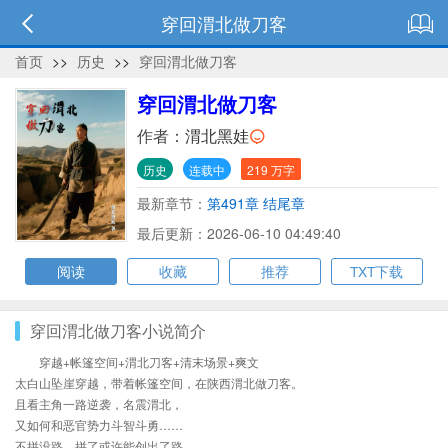
穿回渭北做刀客
首页
>>
历史
>>
穿回渭北做刀客
穿回渭北做刀客
作者：
渭北黑娃
历史
连载中
219 万字
最新章节：
第491章 结尾章
最后更新：2026-06-10 04:49:40
阅读
收藏
推荐
TXT下载
穿回渭北做刀客小说简介
穿越+帐篷空间+渭北刀客+清末场景+爽文
太白山坠崖穿越，带着帐篷空间，在陕西渭北做刀客。
且看主角一路逆袭，名震渭北，
又如何和恶官势力斗智斗勇……
不拼没路，拼了或许能创出了路。