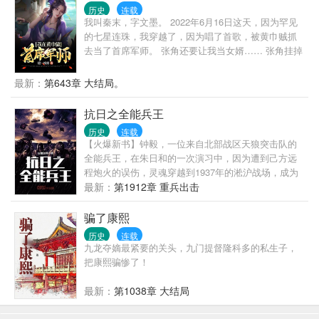
的李啸，如何为神州社稷，为华夏百姓，立下这昭昭
历史
连载
功业，打拼出朗朗乾坤！ 男儿只手将天补，刀马所至
我叫秦末，字文墨。 2022年6月16日这天，因为罕见
皆汉土！
的七星连珠，我穿越了，因为唱了首歌，被黄巾贼抓
去当了首席军师。 张角还要让我当女婿…… 张角挂掉
后，我开始建立自己的势力，最终领导黄巾军起义成
功，一统华夏，复国号为秦！ 这是小说，参考的有三
最新：
第643章 大结局。
国演义，三国志，还有游戏的内容等等，不要用正史
的东西去定位这本小说，可能有些章节不如你意，但
抗日之全能兵王
我会尽量去圆。
历史
连载
【火爆新书】钟毅，一位来自北部战区天狼突击队的
全能兵王，在朱日和的一次演习中，因为遭到己方远
程炮火的误伤，灵魂穿越到1937年的淞沪战场，成为
金山卫保安队队长，且看钟毅如何带着他的炮灰团，
最新：
第1912章 重兵出击
利用现代的作战理念及特战技巧，杀得小鬼子尸横遍
野、血流成河！
骗了康熙
历史
连载
九龙夺嫡最紧要的关头，九门提督隆科多的私生子，
把康熙骗惨了！
最新：
第1038章 大结局