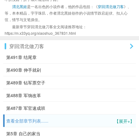
渭北黑娃
是一名出色的小说作者，他的作品包括：《
穿回渭北做刀客
》、
等，本本精品，字字珠玑，作者渭北黑娃创作的小说情节跌宕起伏、扣人心
弦，情节与文笔俱佳。
最新章节穿回渭北做刀客全文阅读推荐地址：
https://m.x33yq.org/xiaoshuo_367831.html
穿回渭北做刀客
第491章 结尾章
第490章 伸手就剁
第489章 钻军票空子
第488章 军饷改革
第487章 军官速成班
查看全部章节列表......
【展开+】
第5章 自己的家当