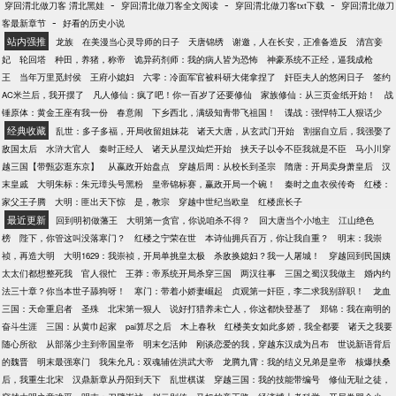
-
-
-
穿回渭北做刀客 渭北黑娃
穿回渭北做刀客全文阅读
穿回渭北做刀客txt下载
穿回渭北做刀
-
客最新章节
好看的历史小说
站内强推
龙族
在美漫当心灵导师的日子
天唐锦绣
谢邀，人在长安，正准备造反
清宫妾
妃
轮回塔
种田，养猪，称帝
诡异药剂师：我的病人皆为恐怖
神豪系统不正经，逼我成枪
王
当年万里觅封侯
王府小媳妇
六零：冷面军官被科研大佬拿捏了
奸臣夫人的悠闲日子
签约
AC米兰后，我开摆了
凡人修仙：疯了吧！你一百岁了还要修仙
家族修仙：从三页金纸开始！
战
锤原体：黄金王座有我一份
春意闹
下乡西北，满级知青带飞祖国！
谍战：强悍特工人狠话少
经典收藏
乱世：多子多福，开局收留姐妹花
诸天大唐，从玄武门开始
割据自立后，我强娶了
敌国太后
水浒大官人
秦时正经人
诸天从星汉灿烂开始
挟天子以令不臣我就是不臣
马小川穿
越三国【带甄宓逛东京】
从嬴政开始盘点
穿越后周：从校长到圣宗
隋唐：开局卖身萧皇后
汉
末皇戚
大明朱标：朱元璋头号黑粉
皇帝锦标赛，赢政开局一个碗！
秦时之血衣侯传奇
红楼：
家父王子腾
大明：匪出天下惊
是，教宗
穿越中世纪当欧皇
红楼庶长子
最近更新
回到明初做藩王
大明第一贪官，你说咱杀不得？
回大唐当个小地主
江山绝色
榜
陛下，你管这叫没落寒门？
红楼之宁荣在世
本诗仙拥兵百万，你让我自重？
明末：我崇
祯，再造大明
大明1629：我崇祯，开局单挑皇太极
杀敌换媳妇？我一人屠城！
穿越回到民国姨
太太们都想整死我
官人很忙
王莽：帝系统开局杀穿三国
两汉往事
三国之蜀汉我做主
婚内约
法三十章？你当本世子舔狗呀！
寒门：带着小娇妻崛起
贞观第一奸臣，李二求我别辞职！
龙血
三国：天命重启者
圣殊
北宋第一狠人
说好打猎养未亡人，你这都快登基了
郑锦：我在南明的
奋斗生涯
三国：从黄巾起家
pai算尽之后
木上春秋
红楼美女如此多娇，我全都要
诸天之我要
随心所欲
从部落少主到帝国皇帝
明末乞活帅
刚谈恋爱的我，穿越东汉成为吕布
世说新语背后
的魏晋
明末最强寒门
我朱允凡：双魂辅佐洪武大帝
龙腾九霄：我的结义兄弟是皇帝
核爆扶桑
后，我重生北宋
汉鼎新章从丹阳到天下
乱世棋谋
穿越三国：我的技能带编号
修仙无耻之徒，