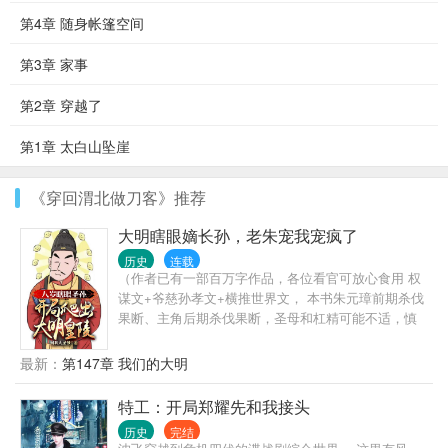
第4章 随身帐篷空间
第3章 家事
第2章 穿越了
第1章 太白山坠崖
《穿回渭北做刀客》推荐
大明瞎眼嫡长孙，老朱宠我宠疯了
历史
连载
（作者已有一部百万字作品，各位看官可放心食用 权
谋文+爷慈孙孝文+横推世界文， 本书朱元璋前期杀伐
果断、主角后期杀伐果断，圣母和杠精可能不适，慎
入！！！） 朱雄英，大明嫡长孙，朱标嫡长子，以蓝
玉为肱骨，以常茂为爪牙。 在大明血脉最正，地位最
最新：
第147章 我们的大明
高，继承顺序最为优先。 但是，谁也没想到，朱雄英
暴死，大明瞬间江河日下，同年马皇后薨，十年后朱
特工：开局郑耀先和我接头
标薨，大明只能陷入更为惨烈的皇位斗争。 而若是，
历史
完结
朱雄英没死呢？ 大明又该走向怎样的命运？ 大雪龙