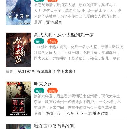
不忘兄弟情，难消美人恩。热血闯江湖，莫枉两世
人！ 现代人王宇，莫名穿越到小说中的水浒世界，成
为豹子头林冲，为了不使自己心爱的女人香消玉损，
为了不让梁山兄弟悲剧重演，毅然决定逆天改命。结
最新：
完本感言
兄弟，交豪杰，杀恶人，锄奸臣，三败高俅，五败方
腊，杀田虎，斩王庆，横扫辽，金，兄弟齐心，开创
高武大明：从小太监到九千岁
一片前所未有的辉煌！ 天罡尽已归天界， 地煞还应入
历史
完结
地中。 千古为神皆庙食， 万年青史播英雄。
+++杨凡穿越大明朝，化身一名小太监，亲眼目睹波澜
壮阔的人间大世！千载王朝，不朽世家，江湖群雄，
匹夫大豪，龙蛇并起！既然如此，那我，杨凡，要做
那天下第一人！
最新：
第3197章 西游真相！光明未来！
明末之虎
历史
完结
崇祯六年夏，后金吞并明朝辽南金州后，现代大学生
李啸，魂穿成金州一名普通乡下猎户。 一文不名，不
带系统，不带空间，没有任何特殊金手指的草民李
啸，该怎样在这明末乱世，走出自已的生存与发展之
最新：
第九百五十六章 天下一统 继创传奇
路。 战辽西，征宣府，据山东，筑高城，拓海
疆。。。。。。 在这明末的黑暗时刻，且看穿越而来
我在黄巾做首席军师