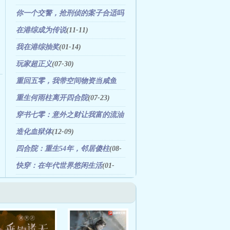
你一个交警，抢刑侦的案子合适吗
(09-08)
在港综成为传说
(11-11)
我在港综抽奖
(01-14)
玩家超正义
(07-30)
重回五零，我带空间物资当咸鱼
(11-25)
重生何雨柱离开四合院
(07-23)
穿书七零：意外之财让我富的流油
(06-04)
造化血狱体
(12-09)
四合院：重生54年，邻居傻柱
(08-
15)
快穿：在年代世界悠闲生活
(01-
22)