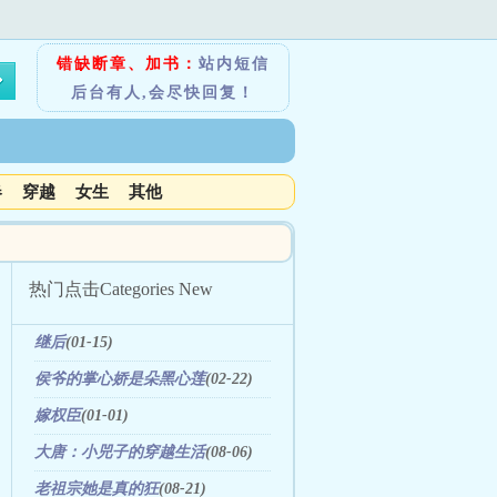
错缺断章、加书：
站内短信
后台有人,会尽快回复！
春
穿越
女生
其他
热门点击
Categories New
继后
(01-15)
侯爷的掌心娇是朵黑心莲
(02-22)
嫁权臣
(01-01)
大唐：小兕子的穿越生活
(08-06)
老祖宗她是真的狂
(08-21)