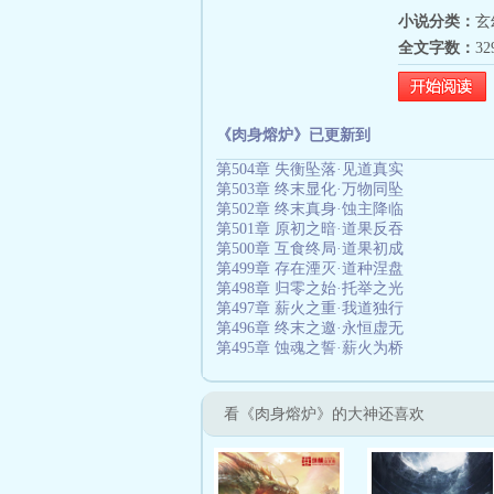
小说分类：
玄
全文字数：
3
《肉身熔炉》已更新到
第504章 失衡坠落·见道真实
第503章 终末显化·万物同坠
第502章 终末真身·蚀主降临
第501章 原初之暗·道果反吞
第500章 互食终局·道果初成
第499章 存在湮灭·道种涅盘
第498章 归零之始·托举之光
第497章 薪火之重·我道独行
第496章 终末之邀·永恒虚无
第495章 蚀魂之誓·薪火为桥
看《肉身熔炉》的大神还喜欢