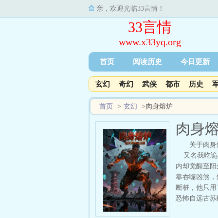
亲，欢迎光临33言情！
33言情
www.x33yq.org
首页
阅读历史
今日更新
玄幻
奇幻
武侠
都市
历史
首页
>
玄幻
>
肉身熔炉
肉身
关于肉身
又名我吃诡异
内却觉醒至阳
靠吞噬凶煞，
断桩，他只用
恐怖自远古苏