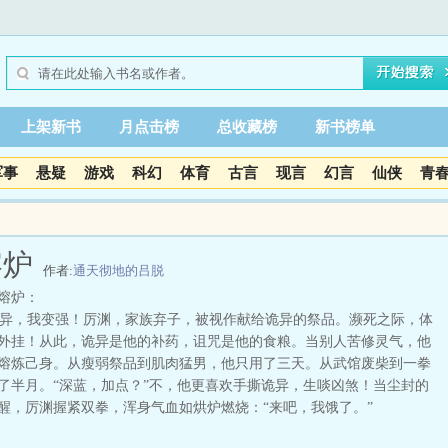
上架新书
月点击榜
总收藏榜
新书榜单
军事
悬疑
游戏
科幻
体育
古言
现言
幻言
仙侠
青
熔炉
作者:
通天彻地的吕脱
熔炉：
，我变强！厉渊，家族弃子，被视作献给诡异的祭品。濒死之际，体
外挂！从此，诡异是他的补药，诅咒是他的食粮。当别人苦修灵气，他
熔炼己身。从瘦弱祭品到肌肉猛男，他只用了三天。从武馆废柴到一拳
了半月。“深蓝，加点？”不，他更喜欢手撕诡异，生啖凶煞！当尘封的
醒，厉渊握紧双拳，浑身气血如烘炉燃烧：“来吧，我饿了。”