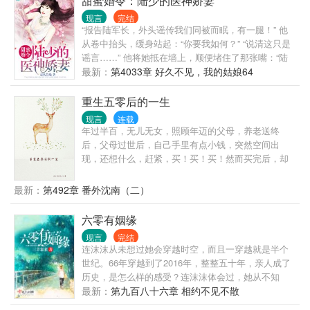
甜蜜婚令：陆少的医神娇妻
脱命运，活出精彩。 排雷： 快穿爽文。 有金手指。
现言
完结
有空间，空间里啥都有。 所以，不要纠结丹药够不够
“报告陆军长，外头谣传我们同被而眠，有一腿！” 他
的问题了，真的有好多
从卷中抬头，缓身站起：“你要我如何？” “说清这只是
谣言……” 他将她抵在墙上，顺便堵住了那张嘴：“陆
太太，我们得坐实这个谣言。” 重生前，她一直在做的
最新：
第4033章 好久不见，我的姑娘64
事，远离他，远离他！ 重生后，她一直想做的事，给
他生猴子，生猴子！ 陆行止一生就奉行两个条例： 一
重生五零后的一生
是破坏军婚是违法的。 二是江瑶生是他的人，死是他
现言
连载
的魂。
年过半百，无儿无女，照顾年迈的父母，养老送终
后，父母过世后，自己手里有点小钱，突然空间出
现，还想什么，赶紧，买！买！买！然而买完后，却
什么事也没有，没办法，只能在老家慢慢老去。 再次
睁开眼是，发现自己只是一个小小胚胎，直到有意识
最新：
第492章 番外沈南（二）
才知道，自己出生在何时。从此从李暖变成了李绵绵
与青梅竹马的得一生 （前期回多描写父母，以及男主
六零有姻缘
家里的人）
现言
完结
连沫沫从未想过她会穿越时空，而且一穿越就是半个
世纪。66年穿越到了2016年，整整五十年，亲人成了
历史，是怎么样的感受？连沫沫体会过，她从不知
道，正是她的失踪导致一系列悲剧的开始。连沫沫活
最新：
第九百八十六章 相约不见不散
下去唯一的支柱，找到唯一活着的小弟，可刚有了些