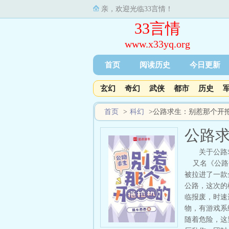
亲，欢迎光临33言情！
33言情
www.x33yq.org
首页
阅读历史
今日更新
玄幻
奇幻
武侠
都市
历史
首页
>
科幻
>
公路求生：别惹那个开
公路
关于公路
又名《公路一
被拉进了一款
公路，这次的
临报废，时速
物，有游戏系
随着危险，这