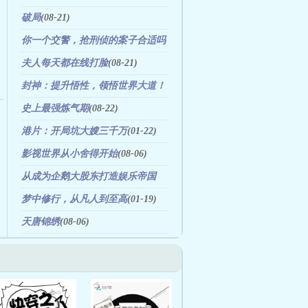
破局
(08-21)
你一个交警，抢刑侦的案子合适吗
(09-08)
夫人每天都在线打脸
(08-21)
封神：提升悟性，领悟世界大道！
(08-21)
史上最强炼气期
(08-22)
港片：开局坑大嫂三千万
(01-22)
影视世界从小舍得开始
(08-06)
从成为企鹅大股东打造娱乐帝国
(01-31)
梦中修行，从凡人到至高
(01-19)
天唐锦绣
(08-06)