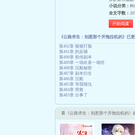
厅乱作一团时
小说分类：
科
首杀！】【恭
全文字数：
2
尽头，找出游
《公路求生：别惹那个开拖拉机的》已更
第492章 狠狠打脸
第491章 的反哺
第490章 前传副本
第489章 一场欢喜一场忧
第488章 沉船秘密
第487章 副本衍生
第486章 沉船
第485章 等我报仇
第484章 营救
第483章 出事了
看《公路求生：别惹那个开拖拉机的》