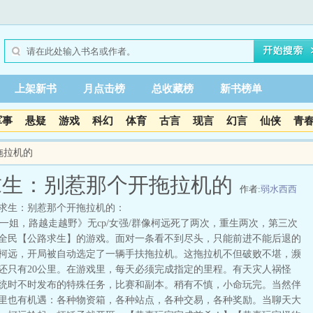
上架新书
月点击榜
总收藏榜
新书榜单
军事
悬疑
游戏
科幻
体育
古言
现言
幻言
仙侠
青
拖拉机的
求生：别惹那个开拖拉机的
作者:
弱水西西
求生：别惹那个开拖拉机的：
姐，路越走越野》无cp/女强/群像柯远死了两次，重生两次，第三次
全民【公路求生】的游戏。面对一条看不到尽头，只能前进不能后退的
柯远，开局被自动选定了一辆手扶拖拉机。这拖拉机不但破败不堪，濒
还只有20公里。在游戏里，每天必须完成指定的里程。有天灾人祸怪
统时不时发布的特殊任务，比赛和副本。稍有不慎，小命玩完。当然伴
里也有机遇：各种物资箱，各种站点，各种交易，各种奖励。当聊天大