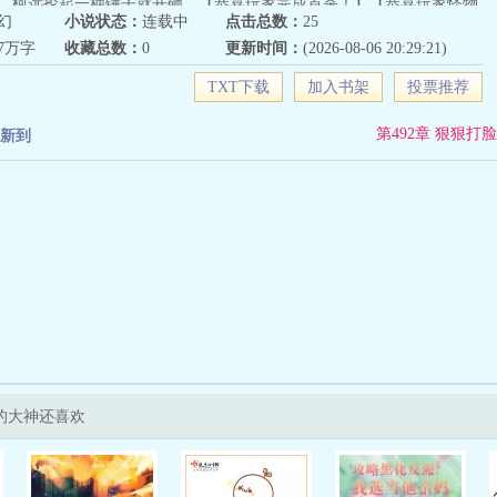
，柯远抡起一柄锤子就开砸。【恭喜玩家完成首杀！】【恭喜玩家怪物
幻
小说状态：
连载中
点击总数：
25
喜玩家获得‘刽子手’称号！】挡我者死！她只有一个目标：走到公路的
07万字
收藏总数：
0
更新时间：
(2026-08-06 20:29:21)
戏的秘密。……
TXT下载
加入书架
投票推荐
第492章 狠狠打脸
新到
的大神还喜欢