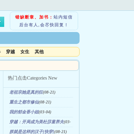
错缺断章、加书：
站内短信
后台有人,会尽快回复！
春
穿越
女生
其他
热门点击
Categories New
老祖宗她是真的狂
(08-21)
重生之都市修仙
(08-21)
我的郁金香小姐
(03-04)
穿越：开局成为美杜莎童养夫
(03-
28)
朕就是这样的汉子[快穿]
(08-21)