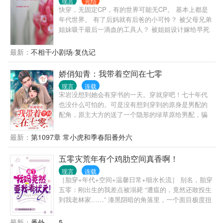
现言
完结
快穿，无固定CP，有的世界可能无CP。 基本上都是
年代世界。 有了后妈就有后爸的小可怜？ 被父母兄弟
姐妹吸干最后一滴血的工具人？ 被姐姐设计嫁给早死
兵哥哥的妹妹？ 被亲妈忽视而死亡的小女儿（无cp）
被出继的长女 被超生的二女儿 被捡来的弃婴(无cp) 被
最新：
不相干小剧场·复仇记
恩将仇报的村姑 被当挡箭牌的知青 被抛弃的原配
…… 当满级大佬长宁穿成这些小可怜儿，看她如何摆
娇俏知青：我带着空间在七零
脱命运，活出精彩。 排雷： 快穿爽文。 有金手指。
现言
连载
有空间，空间里啥都有。 所以，不要纠结丹药够不够
宋岩没想到她会有穿书的一天。穿就穿吧！七十年代
的问题了，真的有好多
也没什么可怕的。可是没有想到穿到的原身是男配的
配角，原主大方的送了一个隐形的绿草原给男配，骗
婚骗钱，还害婆婆摔断了腿… 男配：离婚！可是宋岩
离不起。因为她怕报复，她无处可去，她怕挨批斗…
最新：
第1097章 常小虎和季春阳番外六
宋岩：怎么办？做低伏小的伺候人家吃喝，只为了不
被扫地出门…还好她得了个空间，拜中医国手为师，
五零灾荒年有个鸡肋空间真香啊！
日子有钱有闲了…终于可以说拜拜了。而他反悔了：
现言
连载
你走不了！她揣了人家的崽
［胎穿+年代+空间+温馨日常+细水长流］ 别名，胎穿
五零：刚出生的我差点被溺毙 “遭瘟的，竟然还敢投生
到我老林家……” 漆黑阴暗的角落里，一个面目极度扭
曲的老太手里掐着个脐带都还没剪的女婴，嘴里还在
不住地咒骂， 随即迅速把手里不停挣扎的女婴摁进盛
最新：
番外——5