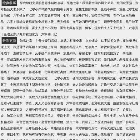
经典收藏
穿成锦鲤文里的恶毒小姑肿么破
穿越七零：我带着空间养两个弟弟
抢回金手指，六
零极品夫妻杀疯了
七零小作精娇气包的狼崽子男友
重生之娇娘军嫂
魔眼小神医
重生七零之福
妻当家
九零长女有点苏
五零弃妇有空间
七零：重回难产时，我带空间养崽
在年代文里当极
品
六零：渡劫失败后反被全村宠上天
天灾侵袭：女王她刀已经磨好了
顶级千金回归，马甲掉不
停
带着粮库回六零
霍夫人是个小哭包
重生七零有宝妻
傅爷，退婚后夫人又去约会了
六零真
千金遭全家厌弃后被国家宠
六零种田记
最近更新
知温赴寒
主母变豪门后妈，靠武力征服全家
京婚缠欢
妹宝随爸入赘，反被继兄们
宠上天
我是薄情钓系姐！你别吻上来啊
男朋友都是人外，怎么办？
娇软妹宝随军后，禁欲军官
沦陷了
直播玄学赶海：反手捞个男模海神
京夏未眠
穿越七零，随军后我成团宠了
蜀地酱
事
穿成京圈权贵男主的恶毒前女友
恶女抢婚去随军，被绝嗣军官娇宠
豪门虐爱：恶魔夜少太撩
人
被逼换亲？娇娇撩的军官心尖颤
七零替嫁，全家供她暴富赢麻了
和情敌共感后，傲娇竹马火
葬场了
仲夏夜吻
春潮不眠
七零藏孕肚离婚，禁欲大佬急红眼
带着爸妈穿年代，离婚被大佬娇
宠
随母改嫁，我成军区大院团宠！
七零小孤女，硬闯大院找亲爸
穿成炮灰女配，被禁欲长官宠
坏了
全家逼我抵债？我送全家入狱
少帅请和离，夫人她是顶级恶女
万物可交易？真千金掌生死
断祸福
婴语十级的我，速成富婆
挺孕肚寻夫随军，被禁欲大佬爆宠
暗藏新婚
海岛随军孕吐，
禁欲大佬心疼坏了
美貌万人嫌被贵族怪物宠上天
绑定神豪系统，谁还做假名媛
小饕餮成精后，
挺着孕肚去随军
傅总，夫人又去摆摊算命啦
六零香江摆地摊，全港喊我大佬
娇娇女医挺孕肚随
军，被糙汉宠哭
入职地府当法官，死了都还要上班
陆总请跪好，夫人和崽不要你了
娇夜欲
欢
随军北大荒，绝嗣军官亲哭娇美人
穿剧七零：带着闪购药房嫁糙汉
重生七零，炮灰真千金当
杠精改命
夺舍贵族大小姐？变普女照样虐她
消失十年，我成了三个反派的亲妈
娇娇下乡吃瓜，
极品全家被戳穿
三年新婚不上心，离婚后日日求合
六零娇娇吃瓜忙，钓系大佬宠上瘾
欲潮失
控
重回七零，我有颜有钱有空间勿扰
辛夷港
乖乖女退场后，京圈大佬后悔了
搬空娘家去随