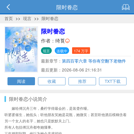
限时眷恋
首页
>>
现言
>>
限时眷恋
限时眷恋
作者：
绮莨
现言
连载中
174 万字
最新章节：
第四百零六章 等你有空翻下老物件
最后更新：2026-08-06 21:16:31
阅读
收藏
推荐
TXT下载
限时眷恋小说简介
嫁给傅沉舟三年，桑柠学得最会的，是装聋作哑。
听婆婆催生，她低头；听他朋友笑她是花瓶，她微笑；甚至听他酒后模糊含着
另一个女人的名字，她也只是默默关上门。
所有人包括傅沉舟都夸她懂事。
三年婚契到期，他以为她会哀求续约。