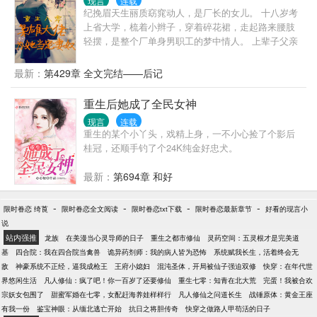
现言
连载
藏起孕肚独自跑去要随军，知道真相的男人，心惊肉
纪挽眉天生丽质窈窕动人，是厂长的女儿。 十八岁考
跳。 偏生小姑娘恃孕而骄，打不的骂不得，只能把她
上省大学，梳着小辫子，穿着碎花裙，走起路来腰肢
宠上天。 军属院人人都说，贺团被媳妇拿捏了 一张冷
轻摆，是整个厂单身男职工的梦中情人。 上辈子父亲
脸看到那俏媳妇。 含在嘴里怕化了，揣在兜里怕丢
做主，将她嫁给副厂长的儿子。 后来国营厂私有化，
了。 人人艳羡。 排雷：集美食、养崽、致富、小甜蜜
财务侵占夺权，将她爸赶下厂长位置，纪挽眉嫁的男
最新：
第429章 全文完结——后记
日常为一书 平平淡淡、甜甜蜜蜜、细水长流，仅此而
人也在外有了女人。 纪挽眉要离婚，男人无耻本性暴
已！ * 贺章：“颜颜，没有你我怎么活。” 奶奶：乖
露，说当初要不是因为她爸是厂长，才不会娶她。 *
重生后她成了全民女神
宝，金项链、金手镯、金坨坨，拿去拿去 父亲：儿媳
雷霆军是日化厂最难搞的刺头，父母双亡，从小吃百
妇，听说你还想开几家店 侄子：舅妈，我赚钱养你！
现言
连载
家饭长大，没有文化，常带一帮小弟在厂区门口抽
侄女：舅妈，福宝给你
重生的某个小丫头，戏精上身，一不小心捡了个影后
烟，冲路过的纪挽眉吹口哨。 以前，纪挽眉最讨厌的
桂冠，还顺手钓了个24K纯金好忠犬。
就是这个蹲在厂门口的混混头子。 后来，她被前夫家
暴，却也是这个男人救了她一命，还为她坐了十年
最新：
第694章 和好
牢。 * 重回十八岁这年。 纪挽眉刚拿到大学通知书，
见到蹲在厂门口抽烟的雷霆军，停下：“我这儿有几本
-
-
-
-
限时眷恋 绮莨
限时眷恋全文阅读
高考复习资料，你要不要看？” 雷霆军烟头一抖，愣
限时眷恋txt下载
限时眷恋最新章节
好看的现言小
说
住。 就是这句话，改变了雷霆军的一生。 * 后来，雷
站内强推
霆军为她点灯苦读考上大学，进城创业下海经商。直
龙族
在美漫当心灵导师的日子
重生之都市修仙
灵药空间：五灵根才是完美道
至成为全国十大杰出贡献企业家，夫妻恩爱，儿女双
基
四合院：我在四合院当禽兽
诡异药剂师：我的病人皆为恐怖
系统赋我长生，活着终会无
全。 他一遍遍吻着纪挽眉，执着地问：“眉眉，你当初
敌
神豪系统不正经，逼我成枪王
王府小媳妇
混沌圣体，开局被仙子强迫双修
快穿：在年代世
为何选我？” 纪挽眉温柔软进他怀中：“傻，当然是因
界悠闲生活
凡人修仙：疯了吧！你一百岁了还要修仙
重生七零：知青在北大荒
完蛋！我被合欢
为你值得。”
宗妖女包围了
甜蜜军婚在七零，女配赶海养娃样样行
凡人修仙之问道长生
战锤原体：黄金王座
有我一份
鉴宝神眼：从缅北逃亡开始
抗日之将胆传奇
快穿之做路人甲苟活的日子