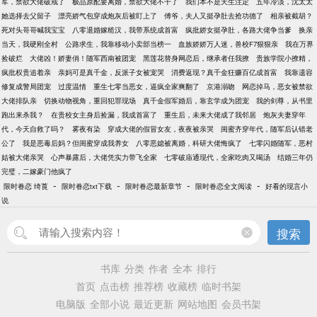
军，禁欲大佬破戒了
极品原配要离婚，禁欲大佬不干了
我们本不是天生注定
五年冷淡，沈太太
她选择去父留子
漂亮娇气包穿成炮灰后被盯上了
傅爷，夫人又挺孕肚去抢功德了
相亲被截胡？
死对头哥哥喊我宝宝
八零退婚嫁糙汉，我带系统成首富
疯批娇女挺孕肚，各路大佬争当爹
换亲
当天，我硬刚全村
公路求生，我靠移动小卖部当榜一
血族娇娇万人迷，兽校F7狠狠亲
我在万界
捡破烂
大佬凶！娇妻俏！随军西南被团宠
黑莲花替身网恋后，继承者任我撩
贵族学院小撩精，
疯批权贵追着亲
亲妈可是真千金，反派子女被宠哭
消费返现？真千金狂赚百亿成首富
我靠遗容
修复成警局团宠
过度温情
重生七零当恶女，逼疯全家爽翻了
京港溺吻
网恋掉马，恶女被禁欲
大佬排队亲
切换动物视角，重回犯罪现场
真千金假军婚后，靠玄学成为团宠
我的剑尊，从书里
跑出来杀我？
在贵校女主身后捡漏，我成首富了
重生后，未来大佬成了我邻居
炮灰夫妻穿年
代，今天自救了吗？
雾夜有染
穿成大佬的假冒女友，夜夜被亲哭
闺蜜齐穿年代，随军后认错老
公了
我是恶毒后妈？但闺蜜穿成我养女
八零恶媳被离婚，科研大佬悔疯了
七零闪婚随军，恶村
姑被大佬亲哭
心声暴露后，大佬凭实力带飞全家
七零破庙通现代，全家吃肉又喝汤
结婚三年仍
完璧，二嫁豪门他疯了
-
-
-
-
限时眷恋 绮莨
限时眷恋txt下载
限时眷恋最新章节
限时眷恋全文阅读
好看的现言小
说
搜索
书库
分类
作者
全本
排行
首页
点击榜
推荐榜
收藏榜
临时书架
电脑版
全部小说
最近更新
网站地图
会员书架