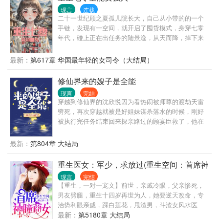
来，他们还发现明星导演争抢着给秦筝送钱，豪门大
现言
连载
佬将她奉为座上宾，玄门大师恭敬地叫她祖宗！ 某位
二十一世纪顾之夏孤儿院长大，自己从小带的的一个
病恹恹的当红顶流，还是豪门小少爷，出了名的高冷
手链，发现有一空间，就开启了囤货模式，身穿七零
不好惹，可是在秦筝面前却超级听话，乖巧温柔。 别
年代，碰上正在出任务的陆景逸，从天而降，掉下来
人问及他们的关系，秦筝直女发言：“过命的好兄弟交
一个媳妇，一见倾心…… 婚后发现媳妇： “什么小媳
情。” 姜尧眼眸偏执，“我的命归你，你归我好不好？”
妇是顾司令家丢失的千金” “黑市供货大佬…”
最新：
第617章 华国最年轻的女司令（大结局）
修仙界来的嫂子是全能
现言
完结
穿越到修仙界的沈欣悦因为看热闹被师尊的渡劫天雷
劈死，再次穿越就被是好姐妹谋杀落水的时候，刚好
被执行完任务结束回来探亲路过的顾宴臣救了，他在
众目睽睽之下救人心切对沈欣悦人工呼吸。 顾宴臣毁
了人家女孩的名声，他要对女孩负责任…… 婚后的沈
最新：
第804章 大结局
欣悦凭借着在修仙界学到的本领，帮助了很多需要帮
助的人……
重生医女：军少，求放过(重生空间：首席神
瞳商女)
现言
完结
【重生，一对一宠文】前世，亲戚冷眼，父亲惨死，
男友劈腿，重生十四岁再世为人，她要逆天改命，专
治势利眼亲戚，踩白莲花，甩渣男，斗渣女风水医
术，空间异能，认祖归宗，缔造商界传奇。他冷情冷
最新：
第5180章 大结局