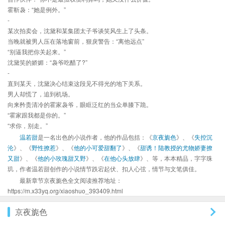
霍靳袅：“她是例外。”
-
某次拍卖会，沈黛和某集团太子爷谈笑风生上了头条。
当晚就被男人压在落地窗前，狠戾警告：“离他远点”
“别逼我把你关起来。”
沈黛笑的娇媚：“袅爷吃醋了?”
-
直到某天，沈黛决心结束这段见不得光的地下关系。
男人却慌了，追到机场。
向来矜贵清冷的霍家袅爷，眼眶泛红的当众单膝下跪。
“霍家跟我都是你的。”
“求你，别走。”
温若甜
是一名出色的小说作者，他的作品包括：《
京夜旎色
》、《
失控沉
沦
》、《
野性撩惹
》、《
他的小可爱甜翻了
》、《
甜诱！陆教授的尤物娇妻撩
又甜
》、《
他的小玫瑰甜又野
》、《
在他心头放肆
》、等，本本精品，字字珠
玑，作者温若甜创作的小说情节跌宕起伏、扣人心弦，情节与文笔俱佳。
最新章节京夜旎色全文阅读推荐地址：
https://m.x33yq.org/xiaoshuo_393409.html
京夜旎色