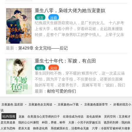
心，掌控神秘机关，传闻不近女色，却在她这里破
功。“老婆，我头疼，求亲！求抚慰！”“你这是在调戏
重生八零，枭雄大佬为她当宠妻奴
我吗？”“别瞎说！”从此，他宠她变成习惯，改不了
现言
连载
了。
纪挽眉天生丽质窈窕动人，是厂长的女儿。 十八岁考
上省大学，梳着小辫子，穿着碎花裙，走起路来腰肢
轻摆，是整个厂单身男职工的梦中情人。 上辈子父亲
做主，将她嫁给副厂长的儿子。 后来国营厂私有化，
财务侵占夺权，将她爸赶下厂长位置，纪挽眉嫁的男
最新：
第429章 全文完结——后记
人也在外有了女人。 纪挽眉要离婚，男人无耻本性暴
露，说当初要不是因为她爸是厂长，才不会娶她。 *
重生七十年代：军嫂，有点田
雷霆军是日化厂最难搞的刺头，父母双亡，从小吃百
现言
完结
家饭长大，没有文化，常带一帮小弟在厂区门口抽
重生回到吃不饱，穿不暖的‘粮票年代’，这一次孟云涵
烟，冲路过的纪挽眉吹口哨。 以前，纪挽眉最讨厌的
不怕，因为开了金手指，不但要创业，还要抓住面瘫
就是这个蹲在厂门口的混混头子。 后来，她被前夫家
脸的军哥哥，还要养包子。 面瘫军哥哥：“媳妇，我们
暴，却也是这个男人救了她一命，还为她坐了十年
把小包子打包送走吧！”面瘫军哥哥表示，有一个比他
最新：
献给可爱的你们
牢。 * 重回十八岁这年。 纪挽眉刚拿到大学通知书，
还黏儿子的媳妇，不要脸！ “麻麻，我们换一个粑粑
见到蹲在厂门口抽烟的雷霆军，停下：“我这儿有几本
吧！”小包子表示，粑粑都那么大人一个人了，还缠着
-
-
-
-
京夜旎色 温若甜
京夜旎色全文阅读
高考复习资料，你要不要看？” 雷霆军烟头一抖，愣
京夜旎色txt下载
京夜旎色最新章节
好看的现言小
麻麻，不要脸！ 孟云涵感叹：他们果然是父子。
说
住。 就是这句话，改变了雷霆军的一生。 * 后来，雷
站内强推
霆军为她点灯苦读考上大学，进城创业下海经商。直
龙族
在美漫当心灵导师的日子
在港综成为传说
造化血狱体
灵药空间：五灵根才
至成为全国十大杰出贡献企业家，夫妻恩爱，儿女双
是完美道基
我的公公叫康熙
种田，养猪，称帝
大唐：小兕子的穿越生活
诡异药剂师：我的病
全。 他一遍遍吻着纪挽眉，执着地问：“眉眉，你当初
人皆为恐怖
星辰大道
御兽进化商
系统赋我长生，活着终会无敌
六零：冷面军官被科研大佬拿