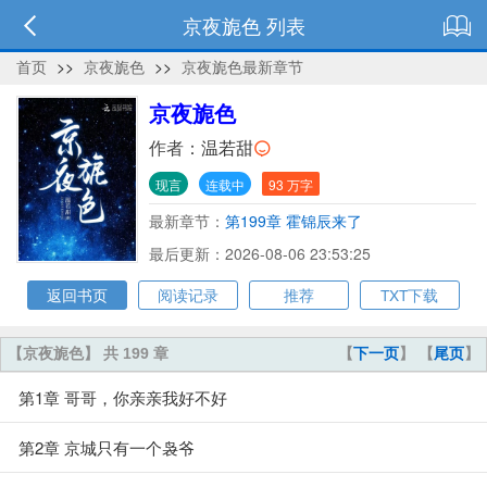
京夜旎色 列表
首页
>>
京夜旎色
>>
京夜旎色最新章节
京夜旎色
作者：
温若甜
现言
连载中
93 万字
最新章节：
第199章 霍锦辰来了
最后更新：2026-08-06 23:53:25
返回书页
阅读记录
推荐
TXT下载
【京夜旎色】 共 199 章
【
下一页
】 【
尾页
】
第1章 哥哥，你亲亲我好不好
第2章 京城只有一个袅爷