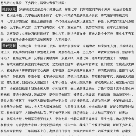
想乱帝心夺凤位
下乡西北，满级知青带飞祖国！
经典收藏
穿成锦鲤文里的恶毒小姑肿么破
穿越七零：我带着空间养两个弟弟
福运甜妻有空
间
抢回金手指，六零极品夫妻杀疯了
七零小作精娇气包的狼崽子男友
娇气包穿书靠糙汉苟
活
七零之悍妇当家
重生之娇娘军嫂
年代锦鲤文的炮灰大嫂重生了
神豪：从绑定打赏返利系统
开始
九零长女有点苏
五零弃妇有空间
七零：重回难产时，我带空间养崽
在年代文里当极
品
天灾侵袭：女王她刀已经磨好了
重生八零：医世学霸女神
霍夫人是个小哭包
重生七零有宝
妻
六零真千金遭全家厌弃后被国家宠
六零种田记
最近更新
知温赴寒
主母变豪门后妈，靠武力征服全家
京婚缠欢
妹宝随爸入赘，反被继兄们
宠上天
我是薄情钓系姐！你别吻上来啊
男朋友都是人外，怎么办？
娇软妹宝随军后，禁欲军官
沦陷了
直播玄学赶海：反手捞个男模海神
京夏未眠
穿越七零，随军后我成团宠了
蜀地酱
事
穿成京圈权贵男主的恶毒前女友
恶女抢婚去随军，被绝嗣军官娇宠
豪门虐爱：恶魔夜少太撩
人
被逼换亲？娇娇撩的军官心尖颤
七零替嫁，全家供她暴富赢麻了
和情敌共感后，傲娇竹马火
葬场了
仲夏夜吻
春潮不眠
七零藏孕肚离婚，禁欲大佬急红眼
带着爸妈穿年代，离婚被大佬娇
宠
随母改嫁，我成军区大院团宠！
七零小孤女，硬闯大院找亲爸
穿成炮灰女配，被禁欲长官宠
坏了
全家逼我抵债？我送全家入狱
少帅请和离，夫人她是顶级恶女
万物可交易？真千金掌生死
断祸福
婴语十级的我，速成富婆
挺孕肚寻夫随军，被禁欲大佬爆宠
暗藏新婚
海岛随军孕吐，
禁欲大佬心疼坏了
美貌万人嫌被贵族怪物宠上天
绑定神豪系统，谁还做假名媛
小饕餮成精后，
挺着孕肚去随军
傅总，夫人又去摆摊算命啦
六零香江摆地摊，全港喊我大佬
娇娇女医挺孕肚随
军，被糙汉宠哭
入职地府当法官，死了都还要上班
陆总请跪好，夫人和崽不要你了
娇夜欲
欢
随军北大荒，绝嗣军官亲哭娇美人
穿剧七零：带着闪购药房嫁糙汉
重生七零，炮灰真千金当
杠精改命
夺舍贵族大小姐？变普女照样虐她
消失十年，我成了三个反派的亲妈
娇娇下乡吃瓜，
极品全家被戳穿
三年新婚不上心，离婚后日日求合
六零娇娇吃瓜忙，钓系大佬宠上瘾
欲潮失