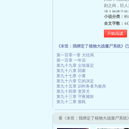
刻之间，巨人
涌入她建立的
小说分类：
科
花盆六个尸晶
全文字数：
4
买不了上当。
张冰块脸做这
起浅淡的笑意
界。
《末世：我绑定了植物大战僵尸系统》已
第一百零一章 大结局
第一百章 一年后
第九十九章 尘埃落定
第九十八章 回家
第九十七章 小黄
第九十六章 它的决定
第九十五章 识时务者为俊杰
第九十四章 变异犬
第九十三章 守夜规矩
第九十二章 噩耗
看《末世：我绑定了植物大战僵尸系统