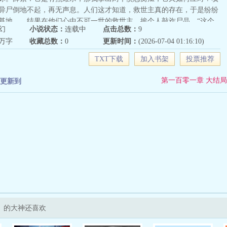
异尸倒地不起，再无声息。人们这才知道，救世主真的存在，于是纷纷
基地……结果在他们心中不可一世的救世主，挨个人敲诈尸晶。“这个
幻
小说状态：
连载中
点击总数：
9
换，豌豆枪手的种子得二十个，买五赠一，末世出门必备，买不了吃亏
4万字
收藏总数：
0
更新时间：
(2026-07-04 01:16:10)
”“你真的不来一个吗？”她身边的伙伴都捂着脸不想看她，要不要顶着一
种事啊！！！薛素看着嬉笑打闹的同伴，捧着花盆离去的人群，嘴角勾
TXT下载
加入书架
投票推荐
。这一世，她会护着家人、伙伴，以及蓝星，重新建立一个美好的世
第一百零一章 大结局
更新到
》的大神还喜欢