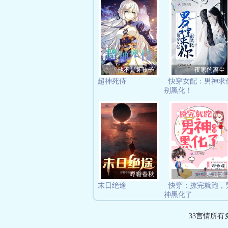
他不是坏孩子
夜家的离尘
超神死侍
快穿女配：男神求
别黑化！
蜉蝣春秋
卿云瑾
末日绝途
快穿：撩完就跑，
神黑化了
33言情所