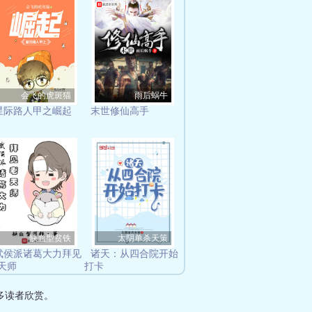
会飞的虎斑猫
雨后蜗牛
星际路人甲之崛起
末世修仙高手
缺血型贫铁
太阴单杀天策
武侯派诸葛大力拜见
诸天：从四合院开始
天师
打卡
多读者欣赏。