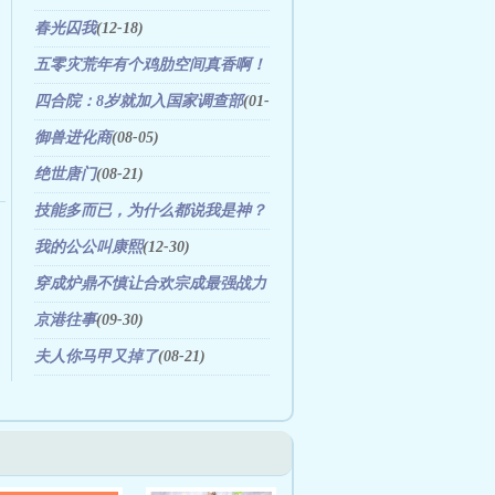
(01-06)
春光囚我
(12-18)
五零灾荒年有个鸡肋空间真香啊！
(01-15)
四合院：8岁就加入国家调查部
(01-
16)
御兽进化商
(08-05)
绝世唐门
(08-21)
技能多而已，为什么都说我是神？
(11-25)
我的公公叫康熙
(12-30)
穿成炉鼎不慎让合欢宗成最强战力
(01-16)
京港往事
(09-30)
夫人你马甲又掉了
(08-21)