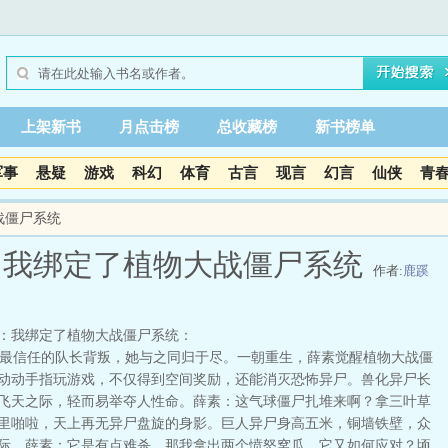
上架新书
月点击榜
总收藏榜
新书榜单
军事
悬疑
游戏
科幻
体育
古言
现言
幻言
仙侠
青
战僵尸系统
：我绑定了植物大战僵尸系统
作者:
鹿蹊
：我绑定了植物大战僵尸系统：
信任的队长背叛，她与之同归于尽。一朝重生，薛素觉醒植物大战僵
动动手指玩游戏，不仅得到空间奖励，还能消灭恐怖异尸。兽化异尸长
飞天之际，轻而易举夺人性命。薛素：这气球僵尸扎堆来啊？拿三叶草
里啪啦，天上再无异尸盘旋的身影。巨人异尸身高五米，铜墙铁壁，众
际。薛素：它是有点难杀，那我拿出两个愤怒窝瓜，它又如何应对？顷