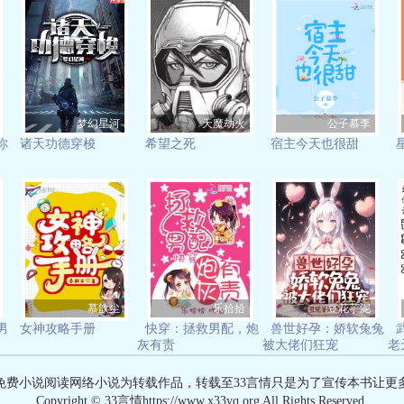
梦幻星河
天魔劫火
公子慕李
你
诸天功德穿梭
希望之死
宿主今天也很甜
慕歆尘
乐拾拾
豆花芋泥
男
女神攻略手册
快穿：拯救男配，炮
兽世好孕：娇软兔兔
灰有责
被大佬们狂宠
老
有免费小说阅读网络小说为转载作品，转载至33言情只是为了宣传本书让更
Copyright © 33言情https://www.x33yq.org All Rights Reserved.