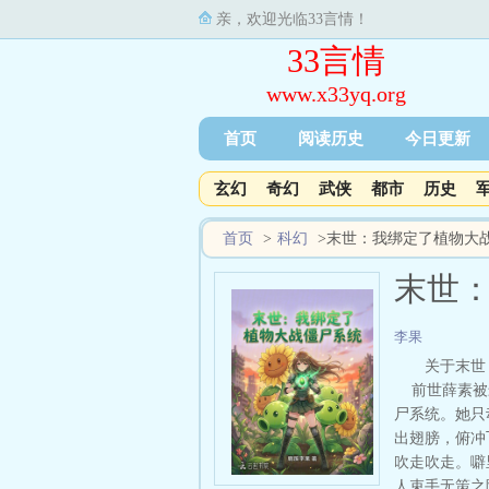
亲，欢迎光临33言情！
33言情
www.x33yq.org
首页
阅读历史
今日更新
玄幻
奇幻
武侠
都市
历史
首页
>
科幻
>
末世：我绑定了植物大
末世
李果
关于末世
前世薛素被最
尸系统。她只
出翅膀，俯冲
吹走吹走。噼
人束手无策之