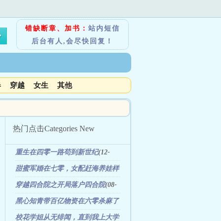
错缺断章、加书：
站内短信
后台有人,会尽快回复！
春
穿越
女生
其他
热门点击
Categories New
重生在四零一路苟到新世纪
(12-
31)
甜蜜军婚在七零，女配赶海养娃样
样行
(10-13)
穿越四合院之开局落户四合院
(08-
06)
黑心知青带百亿物资在六零杀麻了
(11-25)
校花学姐从无绯闻，直到我上大学