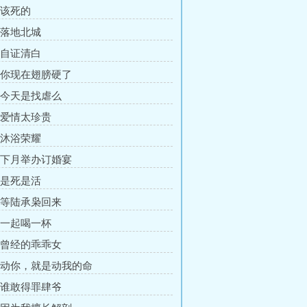
 该死的
章 落地北城
章 自证清白
章 你现在翅膀硬了
章 今天是找虐么
章 爱情太珍贵
章 沐浴荣耀
章 下月举办订婚宴
章 是死是活
章 等陆承枭回来
章 一起喝一杯
章 曾经的乖乖女
章 动你，就是动我的命
章 谁敢得罪肆爷