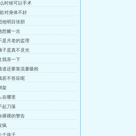
什么时候可以手术
重欲对身体不好
 图他明目张胆
 他想赌一次
 不是月老的监理
 脑子是真不灵光
 让我亲一下
 难道还要靠流量吸粉
 我若不答应呢
绑架
 人在哪里
 手起刀落
 赤裸裸的警告
发疯
 生个孩子