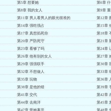
第5章 想要她
第6章 
第8章 我的女人
第9章 
第11章 男人看男人的眼光很准的
第12章
第14章 强吃强占
第15章
第17章 真想掐死你
第18章
第20章 严防死守
第21章
第23章 看够了吗
第24章
第26章 他有别的女人
第27章
第29章 强强联手
第30章
第32章 不想做人
第33章 
第35章 玩物
第36章
第38章 是他的错
第39章
第41章 交代
第42章
第44章 去南洋
第45章 
第47章 带她离开
第48章