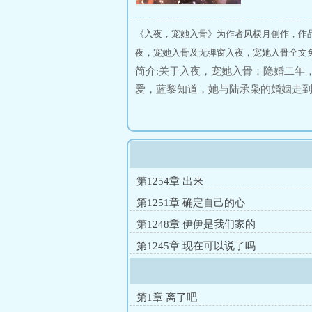
《入夜，宠她入骨》为作者风棂月创作，作
夜，宠她入骨及无弹窗入夜，宠她入骨全文免
简介:关于入夜，宠她入骨：隐婚二年
爱，蓝黎知道，她与陆承枭的婚姻走
段家与蓝家订过婚约，段四爷找到蓝
合......他死死的抱住她，“若是
但你别杀我，因为我要好好爱你！”排
第1254章 出来
第1251章 确定自己的心
第1248章 伊伊是我们家的
第1245章 现在可以说了吗
第1章 离了吧