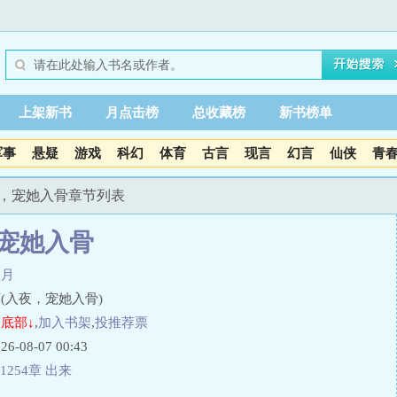
上架新书
月点击榜
总收藏榜
新书榜单
军事
悬疑
游戏
科幻
体育
古言
现言
幻言
仙侠
青
夜，宠她入骨章节列表
宠她入骨
棂月
(入夜，宠她入骨)
底部↓
,
加入书架
,
投推荐票
08-07 00:43
1254章 出来