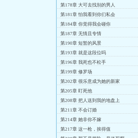
第178章 大可去找别的男人
第181章 怕我看到你们私会
第184章 你觉得我会碰你
第187章 无情且专情
第190章 短暂的风景
第193章 就是这段位吗
第196章 我死也不松手
第199章 修罗场
第202章 很乐意成为她的新家
第205章 盯死他
第208章 把人送到我的地盘上
第211章 不会订婚
第214章 她非你不嫁
第217章 这一枪，挨得值